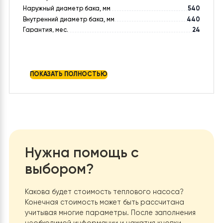
Бренд
Raymer
Страна производитель
Китай
Исполнение
буферная ёмкость
Напряжение, В
220
Материал
Нержавеющая сталь AISI 304, толщина 1,2
бака
мм, теплоизоляция — 55 мм
Теплообменник (змеевик)
нету
Высота, мм
1465
Наружный диаметр бака, мм
540
Внутренний диаметр бака, мм
440
Гарантия, мес.
24
ПОКАЗАТЬ ПОЛНОСТЬЮ