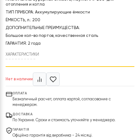
Первоначальная
Текущая
цена
цена:
Код товара:
Raymer IMP 200
Нет в на
составляла
36
38
000 грн.
НАЗНАЧЕНИЕ: Буферная емкость, Raymer IMP 200 для
700 грн.
отопления и котла
ТИП ПРИБОРА: Аккумулирующие ёмкости
ЁМКОСТЬ, л.: 200
ДОПОЛНИТЕЛЬНЫЕ ПРЕИМУЩЕСТВА:
Большое кол-во портов, качественная сталь
ГАРАНТИЯ: 2 года
ХАРАКТЕРИСТИКИ
Нет в наличии
ОПЛАТА