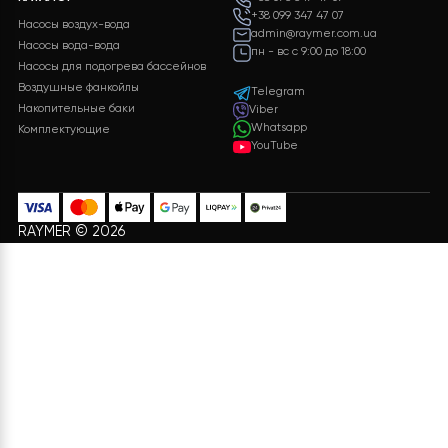
Разные способы оплаты
Бонусы и подарки для
для вашего удобства
постоянных клиентов
ИНФОРМАЦИЯ
УСЛУГИ
Проектирование системы
Доставка и Оплата
отопления
Договор Оферти
Доставка и монтаж
О нас
Ремонт и обслуживание
Политика конфиденциальности
Диагностика систем
Возврат
Гарантия на продукцию Raymer
КАТАЛОГ
+38 073 347 47 07
+38 099 347 47 07
Насосы воздух-вода
admin@raymer.com.ua
Насосы вода-вода
пн - вс с 9:00 до 18:00
Насосы для подогрева бассейнов
Воздушные фанкойлы