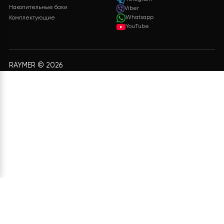
Политика конфиденциальности
Диагностика систем
Возврат
Гарантия на продукцию Raymer
КАТАЛОГ
+38 073 347 47 07
+38 099 347 47 07
Насосы воздух-вода
admin@raymer.com.ua
Насосы вода-вода
пн - вс с 9:00 до 18:00
Насосы для подогрева бассейнов
Воздушные фанкойлы
Telegram
Накопительные баки
Viber
Whatsapp
Комплектующие
YouTube
RAYMER © 2026