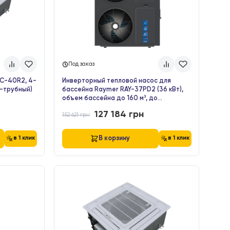
30 876
грн
корзину
В корзину
в 1 клик
-17%
Под заказ
нкойл RAYMER FC-40R2, 4-
Инверторный тепловой насос 
й, 680 м3/ч (2-трубный)
бассейна Raymer RAY-37PD2 (3