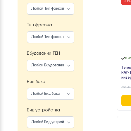
Опції до ТН
Тип фанкойлу
Тип фреона
Вбудований ТЕН