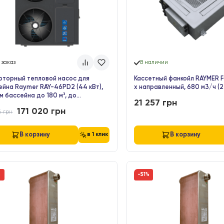
26 364
грн
27 551
грн
В корзину
В 
в 1 клик
-17%
Под заказ
В наличии
Инверторный тепловой насос для
Кассетный фа
бассейна Raymer RAY-46PD2 (44 кВт),
х направленны