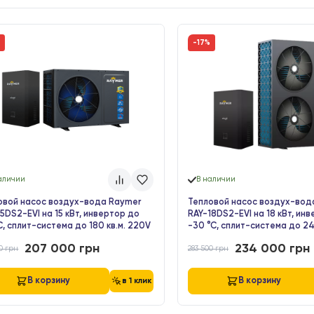
Сортировка:
от дешевых
от дорогих
по популярности
по рейтингу
нов
-16%
-17%
В наличии
В наличии
Тепловой насос воздух-вода Raymer
Тепловой нас
RAY-15DS2-EVI на 15 кВт, инвертор до
RAY-18DS2-EVI
-30°C, сплит-система до 180 кв.м. 220V
-30 °C, сплит
220V
207 000
грн
23
247 500
грн
283 500
грн