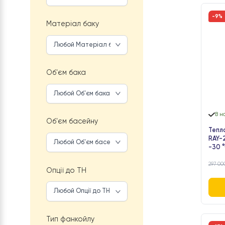
Кількість
теплообмінників
Матеріал баку
Об'єм бака
Об'єм басейну