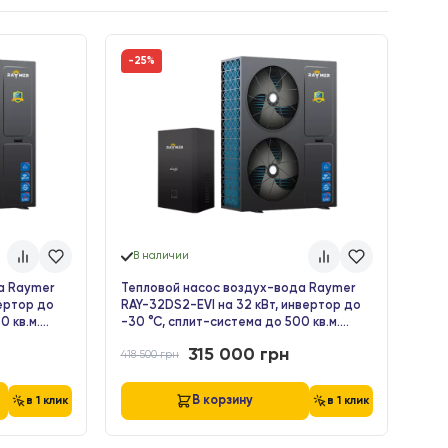
инки
-25%
В наличии
ос воздух-вода Raymer
Тепловой насос воздух-вода 
 на 18 кВт, инвертор до
RAY-32DS2-EVI на 32 кВт, инв
-система до 240 кв.м.
-30 °C, сплит-система до 500 
380V
4 000
грн
315 000
грн
418 500
грн