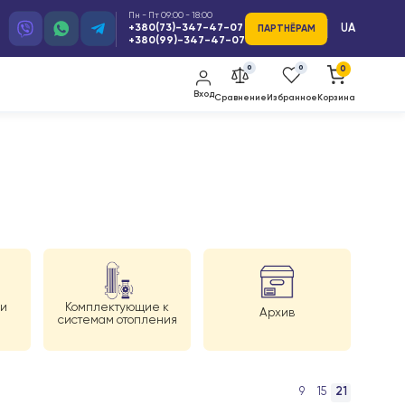
Пн - Пт 09:00 - 18:00
+380(73)-347-47-07
ПАРТ
+380(99)-347-47-07
0
Вход
Сравнение
Изб
уферные баки и
Комплектующие к
Арх
ГВС
системам отопления