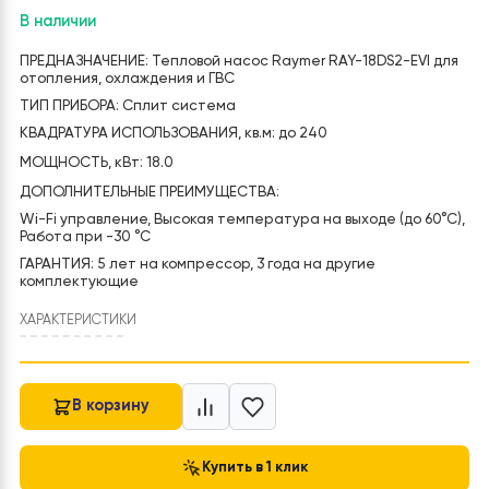
234 000
грн
283 500
грн
Первоначальная
Текущая
цена
цена:
Код товара:
RAY-18DS2-EVI
составляла
234
283
000 грн.
В наличии
500 грн.
ПРЕДНАЗНАЧЕНИЕ: Тепловой насос Raymer RAY-18DS2-EVI 
отопления, охлаждения и ГВС
ТИП ПРИБОРА: Сплит система
КВАДРАТУРА ИСПОЛЬЗОВАНИЯ, кв.м: до 240
МОЩНОСТЬ, кВт: 18.0
ДОПОЛНИТЕЛЬНЫЕ ПРЕИМУЩЕСТВА:
Wi-Fi управление, Высокая температура на выходе (до 60
Работа при -30 °C
ГАРАНТИЯ: 5 лет на компрессор, 3 года на другие
комплектующие
ХАРАКТЕРИСТИКИ