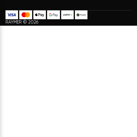
ИНФОРМАЦИЯ
УСЛУГИ
Проектирование системы
Доставка и Оплата
отопления
Договор Оферти
Доставка и монтаж
О нас
Ремонт и обслуживание
Политика конфиденциальности
Диагностика систем
Возврат
Гарантия на продукцию Raymer
КАТАЛОГ
+38 073 347 47 07
+38 099 347 47 07
Насосы воздух-вода
admin@raymer.com.ua
Насосы вода-вода
пн - вс с 9:00 до 18:00
Насосы для подогрева бассейнов
Воздушные фанкойлы
Telegram
Накопительные баки
Viber
Whatsapp
Комплектующие
YouTube