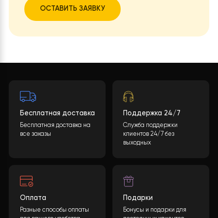
выбором?
Циркуляционный насос
Shinhoo Master H 25-9
Какова будет стоимость теплового насоса?
Четырехходовой клапан
Sanhua
Конечная стоимость может быть рассчитана
учитывая многие параметры. После заполнения
Теплообменник по
Паяный пластинчатый
необходимой информации и нажатия кнопки
воде
теплообменник SS 316
«ОТПРАВИТЬ ДАННЫЕ
«, мы обработаем ваши
Компрессор
Panasonic Rotary EVI DC inverter
данные и предоставим вам подробную
спецификацию с полным перечнем
Тип хладагента
R32
оборудования, включая подробные
характеристики и цены.
Контроллер
CCHW004 с сенсорным дисплеем
Wi-Fi модуль
Встроенный
ОСТАВИТЬ ЗАЯВКУ
Материал
Оцинкованная сталь, окрашенная в
корпуса
черный цвет
Степень защиты
IPX4
Расширительный бак
5 л