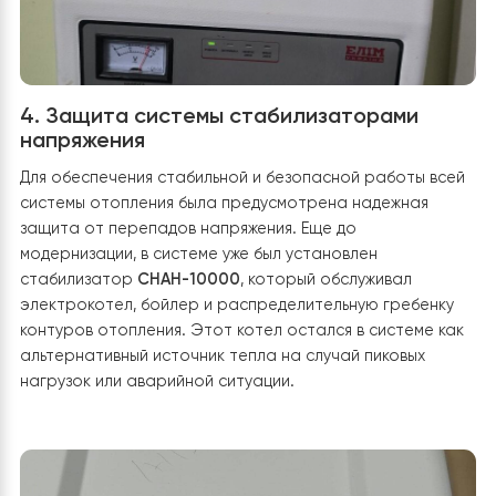
возможностью регулирования температуры
теплоносителя в соответствии с потребностями
конкретной зоны. Система спроектирована таким
образом, что позволяет управлять температурой в
отдельных помещениях, что обеспечивает комфорт и
экономию. Такой подход позволяет эффективно
использовать тепловую энергию только там, где она
действительно нужна, и избегать перегрева в комната
которые временно не используются. Интеграция буф
с многоконтурной системой позволяет достичь
максимальной гибкости, а также упрощает балансир
системы в переходные сезоны, когда тепловая нагруз
меняется.