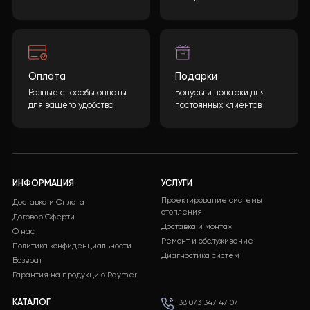
газовыми или электрическими системами, но значите
более экономным в эксплуатации.
Хотите такой проект?
Какова будет стоимость теплового насоса?
Конечная стоимость может быть рассчитана
учитывая многие параметры. После заполнения
необходимой информации и нажатия кнопки
«ОТПРАВИТЬ ДАННЫЕ»
, мы обработаем ваши
данные и предоставим вам подробную