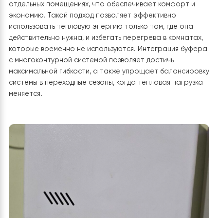
3. Подключение буферной емкости и
интеграция с отопительными контурами
В системе была предусмотрена установка буферной
емкости, которая выполняет роль гидравлического
разделителя между тепловым насосом и потребител
тепла в доме. Буфер подключен к выходу теплового
насоса через подающую и обратную магистрали. Э
позволяет тепловому насосу работать стабильно и с
минимальным количеством пусков, что положительно
влияет на его ресурс и энергоэффективность. От
буферной емкости тепло подается в отдельные
отопительные контуры — теплый пол и радиаторное
отопление. Каждый контур имеет отдельный
циркуляционный насос и смесительный узел с