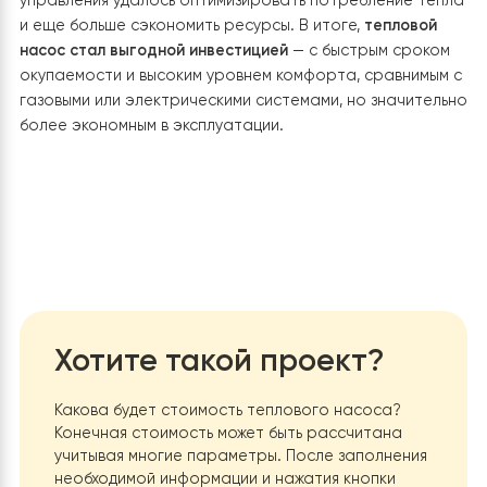
любых обстоятельствах.
Интегрированная система
отопления на основе теплового
насоса: комфорт, экономия и
надежность
В этом проекте мы реализовали современную систе
отопления частного двухэтажного дома в городе
Черновцы, заменив устаревший электрокотел на
энергоэффективный тепловой насос. Основной цель
заказчика было уменьшение ежемесячных расходов н
отопление без потери теплового комфорта. На осн
анализа площади дома, уровня теплопотерь и
климатических условий региона, мы выбрали модель
Raymer RAY-18DS2-EVI (220V) — тепловой насос возду