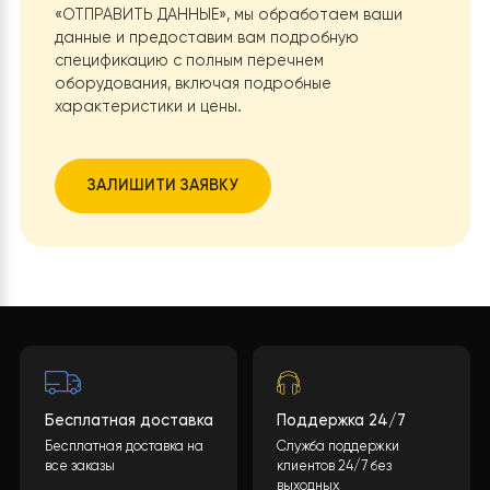
вода с инверторной технологией EVI (Enhanced Vapo
Injection), которая обеспечивает стабильную работу
оборудования даже при низких температурах до -30°
Это особенно актуально для нашего региона, где зи
возможны резкие перепады температур.
Результат для заказчика
После запуска новой системы заказчик получил
значительное снижение расходов на отопление — в
четыре раза по сравнению с предыдущим
электрокотлом. Система работает тихо, стабильно 
автоматизировано, не требуя постоянного
вмешательства. Кроме того, за счет зонального
управления удалось оптимизировать потребление те
и еще больше сэкономить ресурсы. В итоге,
тепловой
насос стал выгодной инвестицией
— с быстрым срок
окупаемости и высоким уровнем комфорта, сравнимы