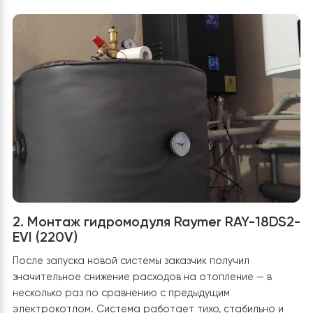
защиту электрических соединений от влаги и
механических повреждений. Все коммуникации заведе
здание через специальное отверстие в стене. На
корпусе блока установлен манометр для визуального
контроля давления, а также обслуживающие краны,
которые позволяют удобно перекрывать систему во
время технического обслуживания или ремонта. В це
монтаж выполнен согласно техническим нормам и
стандартам, с учетом как функциональности, так и
эстетики внешнего вида. Такой подход гарантирует
долговечность системы, ее эффективную работу зим
минимальные тепловые потери.