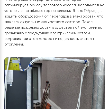
C. Мощности данного теплового насоса достаточн
для обогрева двухэтажного дома площадью около 2
м², с учетом теплопотерь и режима комфортного
отопления. Кроме основной функции отопления, сис
также предусматривает возможность приготовления
горячей воды. Для уменьшения количества включений
компрессора и сохранения энергии была
интегрирована буферная емкость, которая
оптимизирует работу теплового насоса. Дополните
установлен стабилизатор напряжения Элекс Гибрид 
защиты оборудования от перепадов в электросети, 
является актуальным для частного сектора. Такое
решение позволило достичь существенной экономии
сравнению с предыдущим электрическим котлом,
сохранив при этом комфорт и надежность системы
отопления.