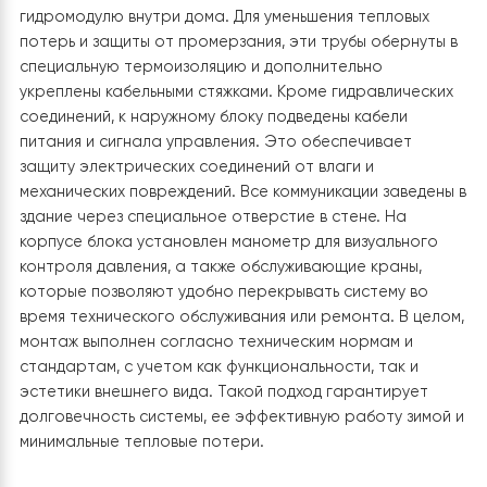
Этот элемент является ключевой частью системы,
поскольку именно здесь происходит процесс забора
тепла из окружающего воздуха и передача его в
отопительный контур дома. Наружный блок надежно
установлен на металлическую антикоррозийную
подставку, приподнимающую его над уровнем троту
— это необходимо для защиты от снега, дождя и грязи,
также для свободного стока конденсата. Тепловой
насос соединен с внутренней частью системы с
помощью двух теплоизолированных медных
трубопроводов. Они отвечают за циркуляцию
теплоносителя, который передает тепло извне к
гидромодулю внутри дома. Для уменьшения тепловых
потерь и защиты от промерзания, эти трубы обернут
специальную термоизоляцию и дополнительно
укреплены кабельными стяжками. Кроме гидравлическ
соединений, к наружному блоку подведены кабели
питания и сигнала управления. Это обеспечивает