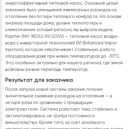
Однако с введением в эксплуатацию теплового насо
который имеет более чувствительную электронику и
инверторный компрессор, возникла потребность в
дополнительной защите. Для этого был установлен
второй стабилизатор —
Элекс Гибрид
, который
отличается быстрой реакцией на изменение напряже
и широким диапазоном входного напряжения.
Такой
подход обеспечивает:
стабильную работу теплового насоса в условия
нестабильной электросети;
защиту электронных компонентов от поврежден
продление ресурса оборудования;
непрерывное тепло- и горячее водоснабжение
даже при критических колебаниях в сети.
Система построена с учетом резервирования, что
позволяет избежать остановок в работе отопления 