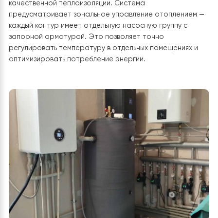
управления удалось оптимизировать потребление те
и еще больше сэкономить ресурсы. В итоге, тепловой
насос стал выгодной инвестицией — с быстрым срок
окупаемости и высоким уровнем комфорта, сравнимы
газовыми или электрическими системами, но значите
более экономным в эксплуатации. В этом проекте бы
выполнена установка гидромодуля, который является
центральной частью внутренней системы теплового
насоса. Гидромодуль обеспечивает соединение
наружного блока со всеми потребителями тепла в д
— радиаторами, теплым полом и бойлером горячей
воды. Монтаж гидромодуля включал подключение к
буферной емкости, установку циркуляционных насосо
расширительного бака и группы безопасности. Все
элементы были размещены компактно и логично для
удобства обслуживания. Трубопроводы смонтирован
соблюдением гидравлического баланса, с применен