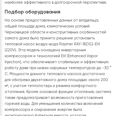
уменьшение ежемесячных расходов на отопление без
потери комфорта. Также важной была стабильная
работа оборудования зимой и минимальные затраты
обслуживание. После анализа вариантов (электроко
газовый котел, тепловой насос) было принято решен
пользу установки воздушного теплового насоса как
наиболее эффективного в долгосрочной перспектив
Подбор оборудования
На основе предоставленных данных от владельца,
общей площади дома, климатических условий
Черновицкой области и конструктивных особенносте
самого дома было принято решение установить
тепловой насос воздух-вода Raymer RAY-18DS2-EVI
(220V). Эта модель оснащена инверторным
компрессором и технологией EVI (Enhanced Vapor
Injection), что обеспечивает стабильную и эффектив
работу даже при низких наружных температурах до -