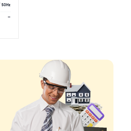
3000 Вт
В КОРЗИНУ
37 Вт
0,51 м³/ч
220V / 1 фаза / 50Hz
—
миниевыми ребрами
рочный полистирол
—
клапана для вывода
а; встроенный Wi-Fi