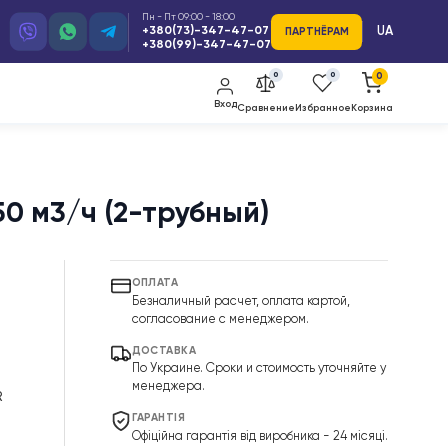
Пн - Пт 09:00 - 18:00
+380(73)-347-47-07
ПАРТ
+380(99)-347-47-07
0
Вход
Сравнение
Изб
ый, 550 м3/ч (2-трубный)
ОПЛАТА
Безналичный расчет, оплата к
согласование с менеджером.
ДОСТАВКА
По Украине. Сроки и стоимость
менеджера.
анкойл RAYMER