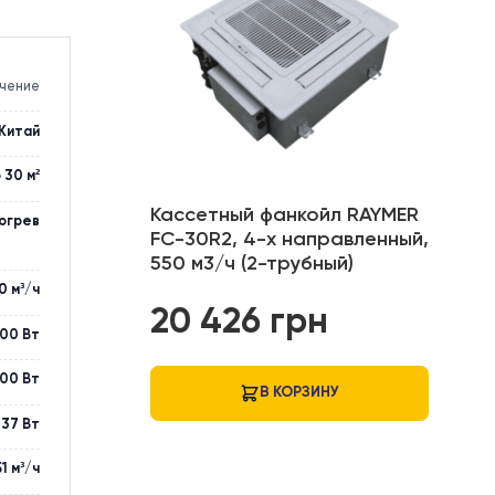
ВИДЕО
Значение
Китай
до 30 м²
Кассетный фанкойл
 воздуха / обогрев
FC-30R2, 4-х напра
550 м3/ч (2-трубный
550 м³/ч
20 426
грн
4700 Вт