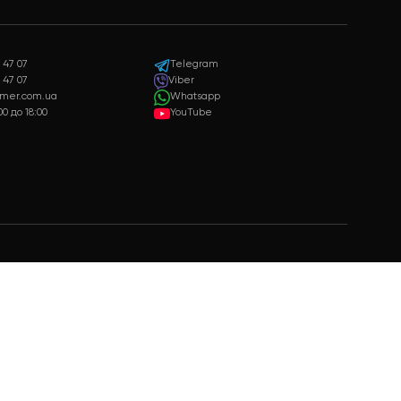
Гарантия качества
Подарки
Только качественная и
Бонусы и подарки для
сертифицированная продукция
постоянных клиентов
+38 073 347 47 07
Telegram
+38 099 347 47 07
Viber
admin@raymer.com.ua
Whatsapp
пн - вс с 9:00 до 18:00
YouTube