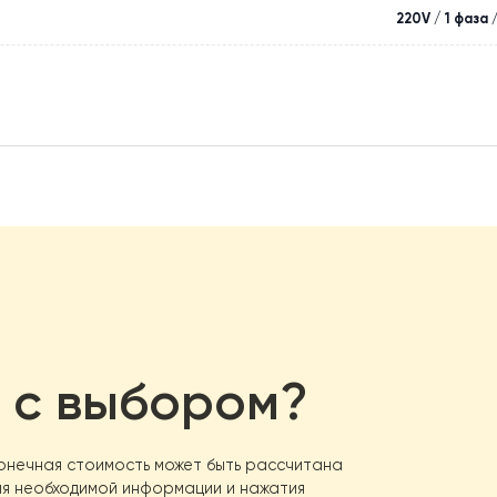
Высококачественная медная труба с алю
Удароп
ии; защита от холодного воздуха; защита от перегрева; два 
воздух