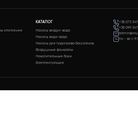
а 24/7
Оплата
держки клиентов
Разные способы оплаты для
ходных
вашего удобства
КАТАЛОГ
 системы отопления
Насосы воздух-вода
аж
Насосы вода-вода
живание
Насосы для подогрева бассейнов
стем
Воздушные фанкойлы