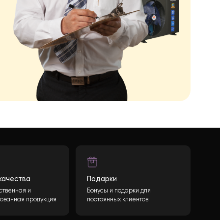
590×590×242 мм
18 кг