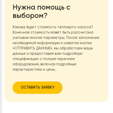
Двигатель
—
Технология
Высококачественная медная труба с
теплообменника
алюминиевыми ребрами
ПОКАЗАТЬ ПОЛНОСТЬЮ
Материал корпуса
Ударопрочный полистирол
Вентилятор
—
Память при отключении электроэнергии;
Функции
защита от холодного воздуха; защита от
перегрева
Нужна помощь с
Размеры без упаковки
750×750×242
выбором?
Вес
22 кг
Какова будет стоимость теплового насоса?
Конечная стоимость может быть рассчитана
учитывая многие параметры. После заполнения
необходимой информации и нажатия кнопки