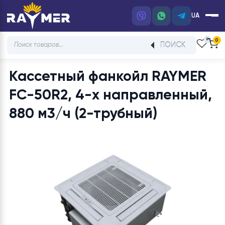
UA
Products
ПОИСК
search
Кассетный фанкойл RAYME
FC-50R2, 4-х направленны
880 м3/ч (2-трубный)