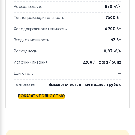
Параметр
Значение
Страна производитель
Китай
Площадь помещения
до 50 м²
Режимы
автоматический / охлаждение / осушение
работы
воздуха / обогрев
Расход воздуха
880 м³/ч
Теплопроизводительность
7600 Вт
Холодопроизводительность
4900 Вт
Входная мощность
63 Вт
Расход воды
0,83 м³/ч
Источник питания
220V / 1 фаза / 50Hz