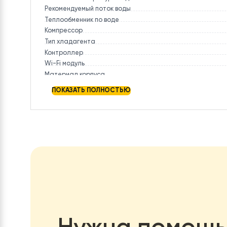
Энергоэффективность COP
Мощность охлаждения
Электропотребление в режиме охлаждения
Энергоэффективность EER
Номинальный ток
Диапазон наружных температур
Рабочая температура воды
Рекомендуемый поток воды
Теплообменник по воде
Компрессор
Тип хладагента
Контроллер
Wi-Fi модуль
Материал корпуса
ПОКАЗАТЬ ПОЛНОСТЬЮ
Уровень защиты
Диаметр труб (газовая фаза)
Диаметр труб (жидкая фаза)
Уровень шума наружного блока