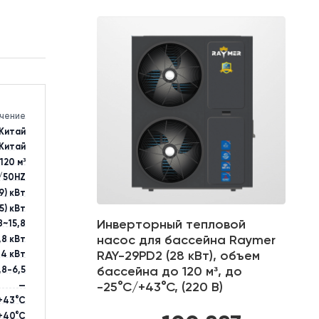
к
ВИДЕО
Значение
Китай
Китай
120 м³
220V/1N/50HZ
28 (3,5~29) кВт
4,11 (1~4,5) кВт