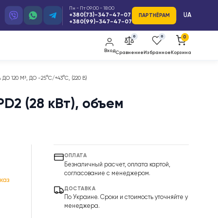
Пн - Пт 09:00 - 18:00
+380(73)-347-47-07
ПАРТ
+380(99)-347-47-07
0
Вход
Сравнение
Изб
ЕМ БАССЕЙНА ДО 120 М³, ДО -25°С/+43°С, (220 В)
Y-29PD2 (28 кВт), объем
грн
ОПЛАТА
Безналичный расчет, оплата к
согласование с менеджером.
оступно под заказ
ДОСТАВКА