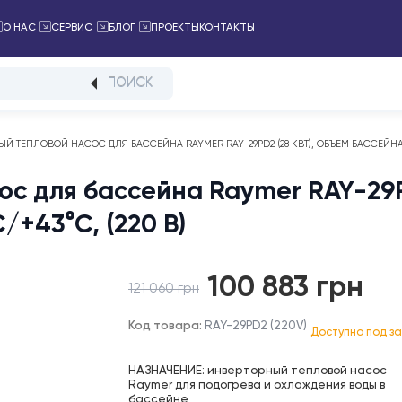
ПРОЕКТЫ
КОНТАКТЫ
ТАЛОГ
О НАС
СЕРВИС
БЛОГ
ПОИСК
ЕРТОРНЫЙ ТЕПЛОВОЙ НАСОС ДЛЯ БАССЕЙНА RAYMER RAY-29PD2 (28 КВТ), ОБЪ
асос для бассейна Raymer RA
25°С/+43°С, (220 В)
100 883
121 060
грн
Первоначальная
Текущая
цена
цена:
Код товара:
RAY-29PD2 (220V)
Д
составляла
100
121
883 грн.