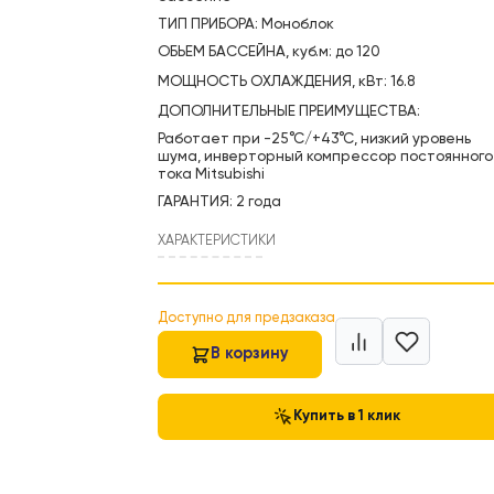
НАЗНАЧЕНИЕ: инверторный тепл
060 грн.
Raymer для подогрева и охлажде
бассейне
ТИП ПРИБОРА: Моноблок
ОБЬЕМ БАССЕЙНА, куб.м: до 120
МОЩНОСТЬ ОХЛАЖДЕНИЯ, кВт: 1
ДОПОЛНИТЕЛЬНЫЕ ПРЕИМУЩЕСТ
Работает при -25°С/+43°С, низк
шума, инверторный компрессор
тока Mitsubishi
ГАРАНТИЯ: 2 года
ХАРАКТЕРИСТИКИ
Доступно для предзаказа
В корзину