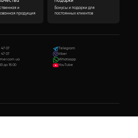
Гарантия качества
Подарки
Только качественная и
Бонусы и подарки для
сертифицированная продукция
постоянных клиентов
+38 073 347 47 07
Telegram
+38 099 347 47 07
Viber