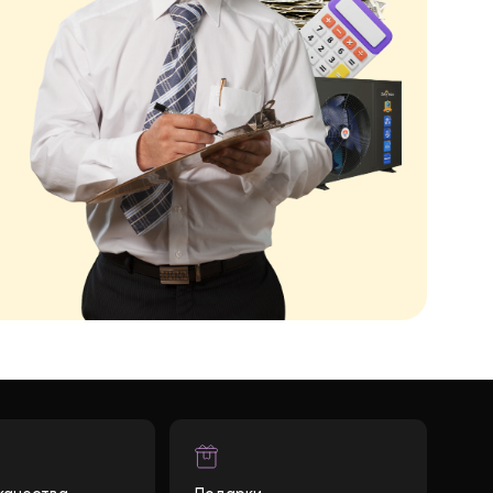
1185*480*770 мм
110 кг
яцев на компрессор