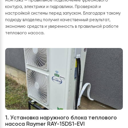
Этапы проводимых работ
Поскольку владелец решил самостоятельно установи
тепловой насос, монтаж выполнялся под четким
руководством наших инженеров. Это позволило
обеспечить правильное подключение всех компонент
соответствие системы техническим требованиям и
надежную работу оборудования.
Инженеры помогли с
Проектированием схемы подключения и выбором
оптимального места установки. Контролем качества
монтажа — правильное подключение фреонового
контура, электрики и гидравлики. Проверкой и
настройкой системы перед запуском. Благодаря так
подходу владелец получил качественный результат,
экономию средств и уверенность в правильной рабо
теплового насоса.