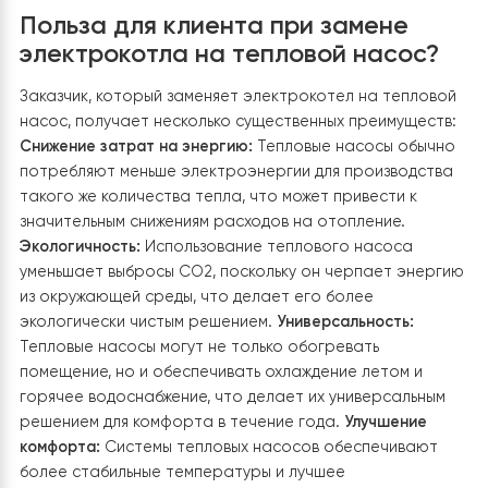
электроники и продлевает срок службы приборов.
Особенности теплового насоса
Raymer RAY-15DS1-EVI 220 В
Экономия электроэнергии:
Тепловой насос
обеспечивает до 80% экономии электроэнергии
благодаря использованию тепла из окружающей сре
что снижает затраты по сравнению с традиционным
методами отопления.
Экологическая чистота:
Использование фреона R410A делает насос
экологически безопасным, снижая выбросы CO2 и
способствуя борьбе с изменением климата.
Бесшумна
работа:
Насос работает тихо, что позволяет
использовать его в жилых помещениях без дискомфор
Встроенная функция охлаждения создает комфортны
микроклимат летом.
Инверторная технология:
Насос
автоматически регулирует мощность в зависимости 