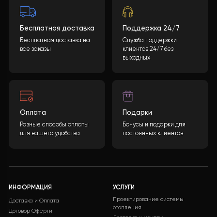
требуют меньшего обслуживания по сравнению с
электрокотлами, что уменьшает расходы на
техническое обслуживание.
Долговечность:
Тепловы
насосы имеют более долгий срок службы по сравнен
электрокотлами, что снижает потребность в замене
оборудования. В общем, замена электрокотла на
тепловой насос может существенно повысить
энергоэффективность, снизить расходы, улучшить
комфорт и оказать положительное влияние на эколог