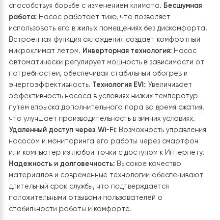
стене рядом со щитом электропитания системы
отопления. Такое расположение обеспечивает:
Легкий доступ для обслуживания
Минимальные потери напряжения на проводке
Защиту от механических повреждений и попада
влаги
Вход стабилизатора подключен непосредственно к
электросети дома
. Выход стабилизатора подключен 
отдельному контуру электропитания, питающего
тепловой насос, электрокотел и циркуляционные
насосы. Использован автоматический выключатель д
дополнительной защиты стабилизатора от перегруз
Благодаря стабилизатору,
напряжение в системе
теплоснабжения поддерживается на уровне 220В±4%
что гарантирует стабильную работу теплового насо
электрокотла и другого оборудования. Это позволя
избежать аварийных отключений, перегрева