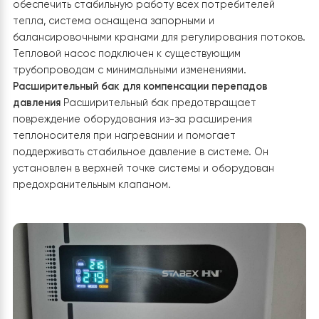
автоматическое переключение между источниками
тепла, а система управления регулирует их работу в
зависимости от потребности.
Буферная емкость как
стабилизатор работы системы
Буферная емкость
накапливает тепло, что позволяет уменьшить количе
включений и выключений компрессора теплового
насоса, продлевая срок его службы. Она также
обеспечивает равномерное распределение тепла в
системе отопления. Буфер подключен между тепловы
насосом и потребителями тепла, а температурные
датчики контролируют его работу.
Бойлер горячей воды получает нагрев от теплового
насоса
До установки теплового насоса бойлер
нагревал воду только электрическим ТЭНом. Теперь
основной нагрев происходит за счет теплового нас
что значительно уменьшает расходы на горячее
водоснабжение. Подключение осуществлено через