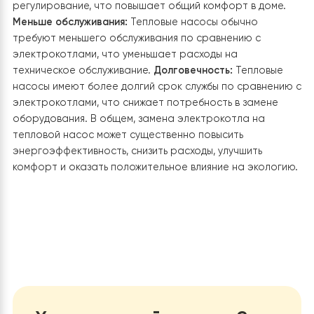
потребностей, обеспечивая стабильный обогрев и
энергоэффективность.
Технология EVI:
Увеличивает
эффективность насоса в условиях низких температур
путем впрыска дополнительного пара во время сжати
что улучшает производительность в зимних условиях.
Удаленный доступ через Wi-Fi:
Возможность управле
насосом и мониторинга его работы через смартфо
или компьютер из любой точки с доступом к Интернет
Надежность и долговечность:
Высокое качество
материалов и современные технологии обеспечива
длительный срок службы, что подтверждается
положительными отзывами пользователей о
стабильности работы и комфорте.
Польза для клиента при замене
электрокотла на тепловой насос?
Заказчик, который заменяет электрокотел на тепло