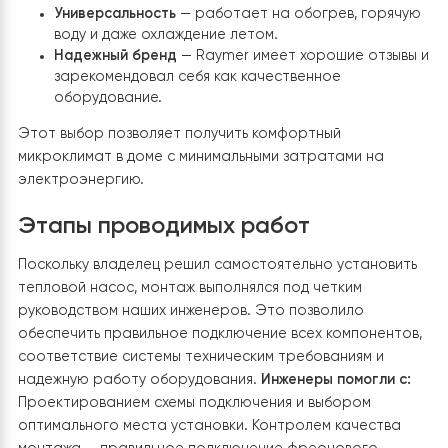
Технология EVI
— обеспечивает стабильную раб
даже при -25°C, что важно для украинского
климата.
Мощность 15 кВт
— достаточно для отопления 
и горячего водоснабжения.
Экономичность
— потребляет меньше
электроэнергии по сравнению с электрокотлом
уменьшая расходы на отопление.
Универсальность
— работает на обогрев, горя
воду и даже охлаждение летом.
Надежный бренд
— Raymer имеет хорошие отзы
зарекомендовал себя как качественное
оборудование.
Этот выбор позволяет получить комфортный
микроклимат в доме с минимальными затратами на
электроэнергию.