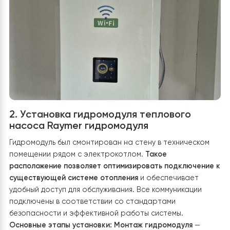
проседание и контакта с влагой.
Оптимальную
вентиляцию
— достаточное пространство для
циркуляции воздуха способствует эффективной рабо
вентилятора.
Защита от вибраций
— использованы
демпферы для снижения шума и вибрации во время
работы. Для подключения были проложены фреоновы
магистрали, электрический кабель и дренажный отво
которые аккуратно заизолированы и защищены.
Благодаря правильному монтажу наружный блок
обеспечит стабильную и эффективную работу
теплового насоса в течение всего года.