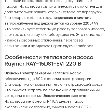
стабилизатора является защита чувствительных
электроприборов от перепадов напряжения, которы
могут привести к их некорректной работе или выходу
строя. Тепловой насос и электрокотел имеют сложн
электронику и компрессор, которые особенно
чувствительны к скачкам напряжения.
Тип:
симисторны
стабилизатор напряжения;
Мощность:
5 кВА (5000 ВА), что достаточно для
обеспечения работы теплового насоса и
сопутствующего оборудования;
Рабочий диапазон входного напряжения:
140-260 В;
Стабилизированное выходное напряжение:
220В±4%;
Защита:
от высокого и низкого напряжения, коротког
замыкания, перегрузки.
Стабилизатор установлен в техническом помещении,