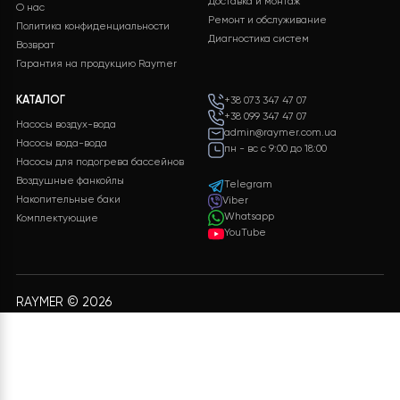
Хотите такой проект?
Какова будет стоимость теплового насоса?
Конечная стоимость может быть рассчитана
учитывая многие параметры. После заполнения
необходимой информации и нажатия кнопки
«ОТПРАВИТЬ ДАННЫЕ»
, мы обработаем ваши
данные и предоставим вам подробную
спецификацию с полным перечнем
оборудования, включая подробные
характеристики и цены.
ЗАЛИШИТИ ЗАЯВКУ