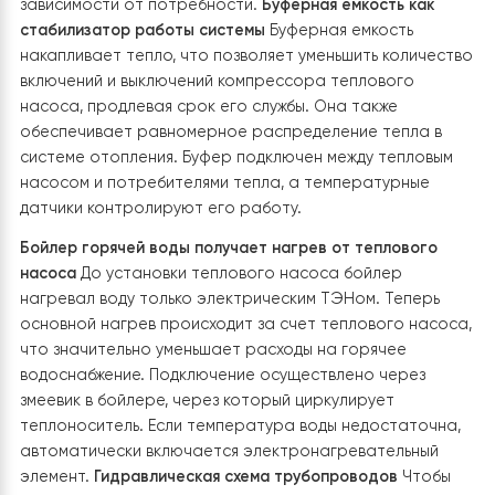
3. Интеграция с уже существующей
системой
В этом проекте тепловой насос Raymer RAY-15DS1-EV
был интегрирован в уже существующую систему
отопления и горячего водоснабжения, которая сост
из электрокотла, бойлера горячей воды и буферной
емкости. Установка теплового насоса позволила
значительно повысить энергоэффективность системы
уменьшив затраты на электроэнергию.
Гидромодуль
теплового насоса установлен возле электрокотла
Гидромодуль теплового насоса подключен параллел
к электрокотлу. Это означает, что оба источника т
могут работать независимо или вместе. В случае сил
морозов электрокотел может автоматически
включаться для поддержания комфортной температу
Используемые трехходовые клапаны обеспечивают