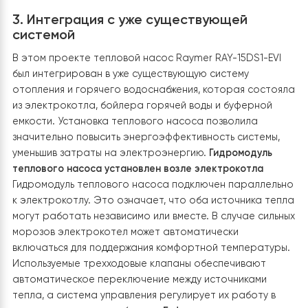
Подключение к трубопроводам
— горячая и холодна
вода подведены в соответствии с направлением пот
(горячая труба изолирована красным материалом,
холодная — синим).
Фреоновая магистраль
— гермети
заизолирована и выведена через стену к наружному
блоку.
Электрическое подключение
— проведено в
соответствии с требованиями безопасности, что
обеспечивает стабильную работу гидромодуля и
взаимодействие с электрокотлом.
Проверка и
тестирование
— после завершения монтажа была
проведена проверка всех соединений, настройка
параметров и тестовый запуск. Благодаря правильн
монтажу гидромодуль работает стабильно, эффекти
передавая тепло в систему отопления дома, а
расположение возле электрокотла дает возможност
использовать оба источника тепла при необходимост