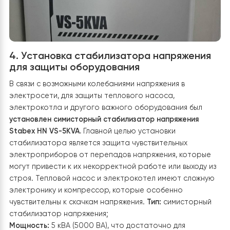
змеевик в бойлере, через который циркулирует
теплоноситель. Если температура воды недостаточн
автоматически включается электронагревательный
элемент.
Гидравлическая схема трубопроводов
Чтоб
обеспечить стабильную работу всех потребителей
тепла, система оснащена запорными и
балансировочными кранами для регулирования пото
Тепловой насос подключен к существующим
трубопроводам с минимальными изменениями.
Расширительный бак для компенсации перепадов
давления
Расширительный бак предотвращает
повреждение оборудования из-за расширения
теплоносителя при нагревании и помогает
поддерживать стабильное давление в системе. Он
установлен в верхней точке системы и оборудован
предохранительным клапаном.