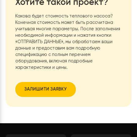
насос, получает несколько существенных преимущес
Снижение затрат на энергию:
Тепловые насосы обыч
потребляют меньше электроэнергии для производст
такого же количества тепла, что может привести к
значительным снижениям расходов на отопление.
Экологичность:
Использование теплового насоса
уменьшает выбросы CO2, поскольку он черпает энер
из окружающей среды, что делает его более
экологически чистым решением.
Универсальность:
Тепловые насосы могут не только обогревать
помещение, но и обеспечивать охлаждение летом и
горячее водоснабжение, что делает их универсальны
решением для комфорта в течение года.
Улучшение
комфорта:
Системы тепловых насосов обеспечивают
более стабильные температуры и лучшее
регулирование, что повышает общий комфорт в доме
Меньше обслуживания:
Тепловые насосы обычно