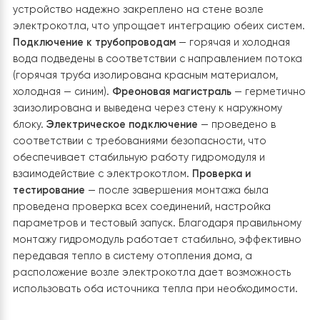
2. Установка гидромодуля теплового
насоса Raymer гидромодуля
Гидромодуль был смонтирован на стену в техническо
помещении рядом с электрокотлом.
Такое
расположение позволяет оптимизировать подключен
существующей системе отопления
и обеспечивает
удобный доступ для обслуживания. Все коммуникации
подключены в соответствии со стандартами
безопасности и эффективной работы системы.
Основные этапы установки:
Монтаж гидромодуля
—
устройство надежно закреплено на стене возле
электрокотла, что упрощает интеграцию обеих сист