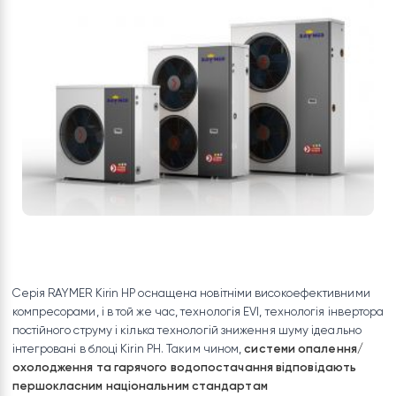
RAYMER просуває на китайському ринку інверторний тепл
насос Kirin HP серії EVI для опалення/охолодження будинкі
робочим діапазоном -35°C/52℃