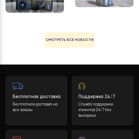
Что такое тепловой насос и
ключевые
он работает? Тепловой
насос —
преимущества?
Тепловой насос и бойлер
косвенного нагрева: почему
12 августа, 202
обычный бак не
21 августа, 2025
В чём разница между
Как подобрать бак
тепловым насосом
для теплового
типа «моноблок» и
насоса: виды и
«сплит-системой»?
расчет обьема
Выбор теплового насоса
Баки к тепловому насосу: 
«воздух-вода»: моноблок или
бывают и зачем нужны