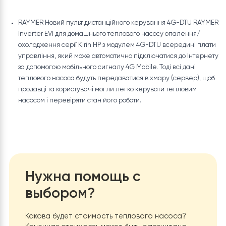
будинків.
Ефективна робота від -35°C до 52°C Тепловий насос
RAYMER Inverter EVI серії Kirin HP стабільно працює пр
наднизьких температурах від -35°C до високих 52°C,
найвища температура води може досягати 65° при
опаленні/охолодженні та гарячому водопостачанні,
досягаючи першокласної енергоефективності в країні
Крім того, завдяки численним технологіям зменшення
шуму, таким як глушник, шумоізоляція та поглинання 
пристрій може досягти лише 42 дБ у режимі вимкненн
звуку.
RAYMER Новий пульт дистанційного керування 4G-DTU R
Inverter EVI для домашнього теплового насосу опалення/
охолодження серії Kirin HP з модулем 4G-DTU всередині п