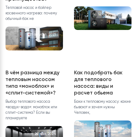
тепловыми насосами
систему отоплени
Raymer через Tuya
Воду, гликоль или
Smart и Smart Life
спирт?
Почему удаленное управление
Что заливать в систему
тепловым насосом имеет
отопления, чтобы она не
важное значение? Удаленное
замерзла? Любой,
управление
12 октября, 202
12 апреля, 2026
Особенность
Что такое теплово
бойлеров для
насос для
тепловых насосов. В
отопления?
чем разница и