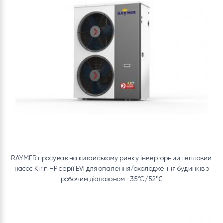
задоволення потреб ключових закордонних ринків, таких як
Європа та Північна Америка.