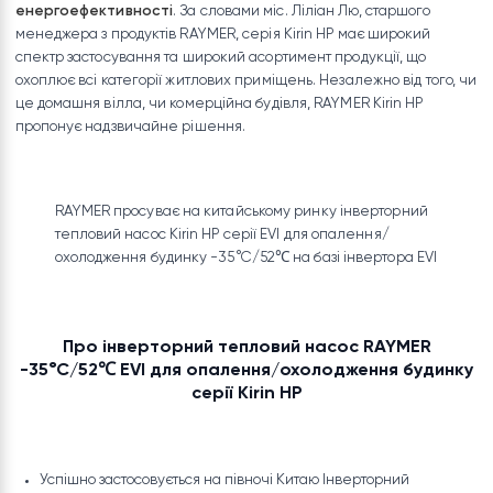
Серія RAYMER Kirin HP оснащена новітніми високоефективн
компресорами, і в той же час, технологія EVI, технологія інве
постійного струму і кілька технологій зниження шуму ідеальн
інтегровані в блоці Kirin PH. Таким чином,
системи опалення
охолодження та гарячого водопостачання відповідають
першокласним національним стандартам
енергоефективності
. За словами міс. Ліліан Лю, старшого
менеджера з продуктів RAYMER, серія Kirin HP має широкий
спектр застосування та широкий асортимент продукції, що
охоплює всі категорії житлових приміщень. Незалежно від тог
це домашня вілла, чи комерційна будівля, RAYMER Kirin HP
пропонує надзвичайне рішення.