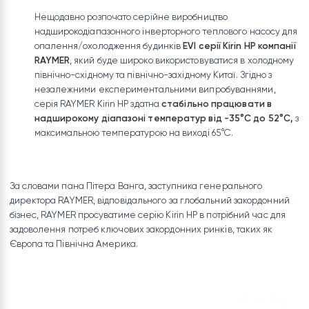
Нещодавно розпочато серійне виробництво
надширокодіапазонного інверторного теплового насос
опалення/охолодження будинків
EVI серії Kirin HP ком
RAYMER
, який буде широко використовуватися в холод
північно-східному та північно-західному Китаї. Згідно з
незалежними експериментальними випробуваннями,
серія RAYMER Kirin HP здатна
стабільно працювати в
надширокому діапазоні температур від -35°C до 52
максимальною температурою на виході 65°C.
За словами пана Пітера Ванга, заступника генерального
директора RAYMER, відповідального за глобальний закордон
бізнес, RAYMER просуватиме серію Kirin HP в потрібний час д