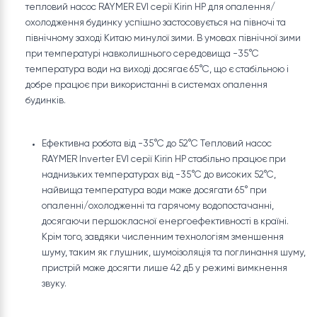
RAYMER просуває на китайському ринку інверторний
тепловий насос Kirin HP серії EVI для опалення/
охолодження будинку -35°C/52℃ на базі інвертора EVI
Про інверторний тепловий насос RAYMER
-35°C/52℃ EVI для опалення/охолодження буд
серії Kirin HP
Успішно застосовується на півночі Китаю Інверторний
тепловий насос RAYMER EVI серії Kirin HP для опалення/
охолодження будинку успішно застосовується на півночі т
північному заході Китаю минулої зими. В умовах північної 
при температурі навколишнього середовища -35°C
температура води на виході досягає 65°C, що є стабільною 
добре працює при використанні в системах опалення