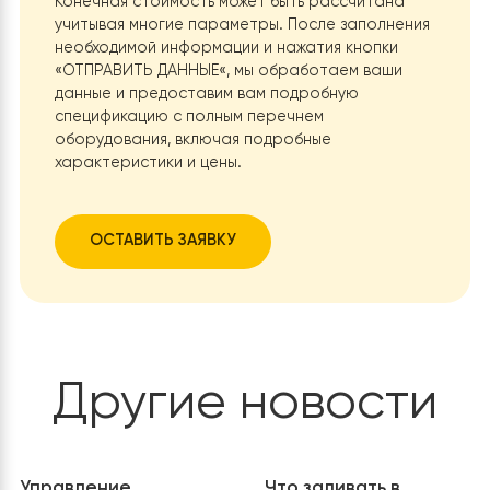
управління, який може автоматично підключатися до Інте
за допомогою мобільного сигналу 4G Mobile. Тоді всі дані
теплового насоса будуть передаватися в хмару (сервер),
продавці та користувачі могли легко керувати тепловим
насосом і перевіряти стан його роботи.
Нужна помощь с
выбором?
Какова будет стоимость теплового насоса?
Конечная стоимость может быть рассчитана
учитывая многие параметры. После заполнения
необходимой информации и нажатия кнопки