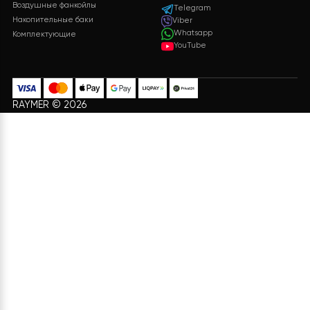
Бесплатная доставка на
Служба поддержки
все заказы
клиентов 24/7 без
выходных
Оплата
Подарки
Разные способы оплаты
Бонусы и подарки для
для вашего удобства
постоянных клиентов
ИНФОРМАЦИЯ
УСЛУГИ
Проектирование системы
Доставка и Оплата
отопления
Договор Оферти
Доставка и монтаж
О нас