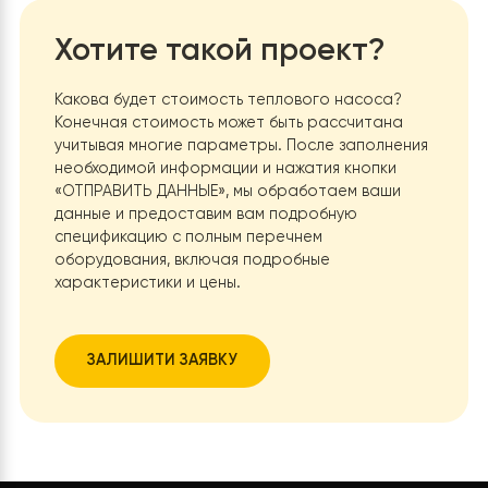
теплооборудования для лучшего поглощения тепла и
окружающей среды, делает тепловой насос Raymer
RAY-24DS2-EVI лучшим выбором среди других
отопительных систем.
Черные поверхности менее
подвержены видимым загрязнениям, пыли и царапина
сравнению с белыми или светлыми поверхностями. Э
уменьшает потребность в частой очистке и уходе за
устройством, что является удобным для пользователе
Черный цвет
имеет лучшую способность к поглощен
тепла
, что может быть полезно для наружных блоков
тепловых насосов в холодное время года. Это помо
избежать обледенения и повышает эффективность
работы.
Дистанционное управление
Встроенный мод
Wi-Fi позволяет управлять работой теплового насос
на расстоянии. Где бы вы ни были, вы можете включить
выключить тепловой насос, а также отслеживать его
показатели имея доступ к интернету. Удобство такой