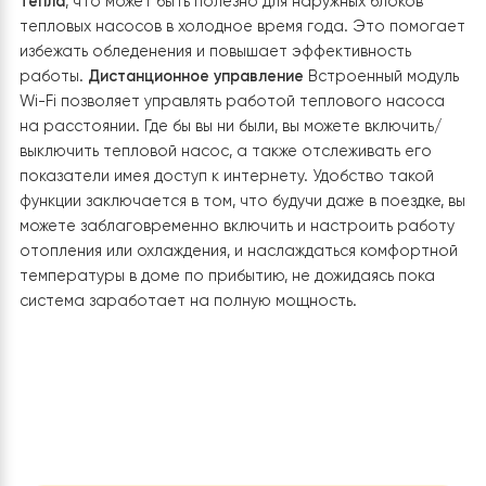
обогрева помещений площадью до 240 кв.м. Он
обеспечивает значительную экономию электроэнер
до 80% по сравнению с традиционными системами
отопления, что позволяет снизить расходы на
отопление. Используя экологически чистую энергию,
этот тепловой насос
способствует снижению выбро
CO2
и положительно влияет на окружающую среду.
Инверторный компрессор и технология Enhanced Vap
Injection (EVI)
Инверторная технология позволяет
регулировать мощность насоса в зависимости от
потребности, обеспечивая стабильный и эффективны
обогрев помещения. Благодаря технологии Enhance
Vapor Injection (EVI), тепловой насос может работать
низких температурах до -30 °C, что расширяет
возможности использования в различных климатическ
условиях.
Новый черный дизайн для лучшего поглоще
тепла
Новый дизайн в черном цвете, как результат
новейших разработок и исследований в области