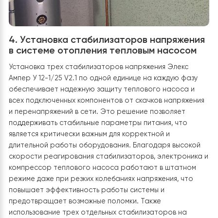
предотвращает попадание частиц ржавчины, накипи
других примесей, которые могут повредить внутренн
компоненты. Также предусмотрен расширительный б
для компенсации температурных колебаний объема
теплоносителя, что повышает надежность системы и
защищает ее от гидроударов. Бак-накопитель
подключен к системе горячего водоснабжения, что
позволяет эффективно использовать накопленное те
для обеспечения стабильной подачи горячей воды в д
Благодаря интеграции с тепловым насосом, процесс
нагрева происходит с минимальными затратами
электроэнергии, что обеспечивает экономичность и
комфорт одновременно.