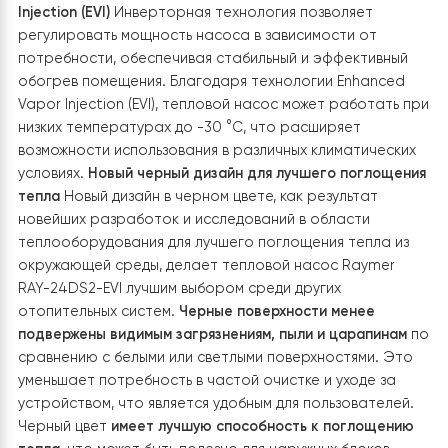
скорости реагирования стабилизаторов, электрони
компрессор теплового насоса работают в штатном
режиме даже при резких колебаниях напряжения, что
повышает эффективность работы системы и
предотвращает возможные поломки. Также
использование трех отдельных стабилизаторов на
каждую фазу позволяет равномерно распределить
нагрузку и обеспечить максимальную эффективность
работы всех узлов отопительной системы.
Преимущества теплового насоса
Raymer RAY-24DS2-EVI нового
поколения
Тепловой насос Raymer RAY-24DS2-EVI имеет мощно
24 кВт, что делает его идеальным для эффективного