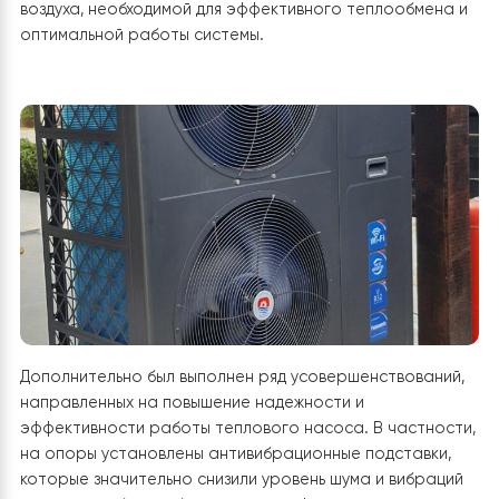
защиту от прямых осадков, таких как дождь или снег, 
самым продлевая срок его эксплуатации. Конструкци
закреплена на прочном металлическом каркасе,
который обеспечивает устойчивость и минимизирует
вибрации во время работы компрессора.
Металлический каркас надежно смонтирован, что
предупреждает возможное расшатывание в процесс
эксплуатации. Важно отметить, что вокруг наружног
блока предусмотрено достаточно свободного
пространства, что способствует хорошей циркуляци
воздуха, необходимой для эффективного теплообмен
оптимальной работы системы.