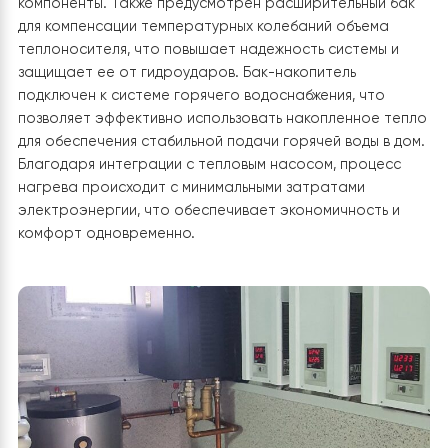
изготовлен из высококачественной нержавеющей ста
что обеспечивает его устойчивость к коррозии и
длительную эксплуатацию. Его интеграция в систему
отопления позволяет не только накапливать, но и
поддерживать стабильную температуру горячей воды
что повышает эффективность работы теплового
насоса и снижает нагрузку на систему. Бак-накопите
подключен к тепловому насосу Raymer DC Inverter RA
24DS2-EVI через надежную медную обвязку, что
обеспечивает быстрый и бесперебойный поток
теплоносителя. Вход и выход теплоносителя грамот
спроектированы, что позволяет избежать лишних пот
тепла. Также использованы запорные краны для
быстрого перекрытия потока в случае необходимост
обслуживания или замены элементов системы. Для
защиты от механических загрязнений на входе в бак
установлен фильтр грубой очистки. Это решение