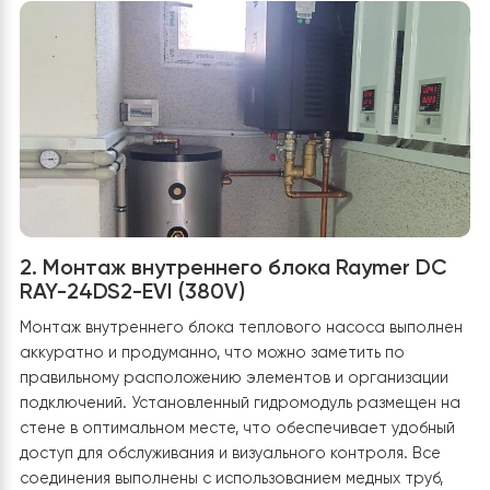
отвода конденсата, которая обеспечивает стабильн
отток воды даже в зимний период, предотвращая
образование льда под блоком. Для повышения защит
возможных снежных заносов наружный блок поднят на
оптимальную высоту, что полностью соответствует
рекомендациям для регионов со снежными зимами.
Всі ці удосконалення не лише підвищили стабільність
роботи теплового насоса, але й забезпечили його
довговічність навіть в умовах суворих морозів,
гарантуючи ефективність та безперебійну роботу
впродовж усього опалювального сезону.