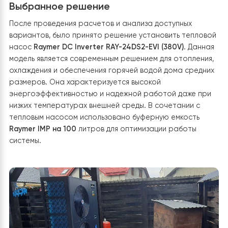
экономии, что стало причиной поиска более
эффективного решения. Основной целью было созда
альтернативной системы, которая бы позволила сниз
энергопотребление и обеспечить комфортную
температуру в помещении в любое время года.
Выбранное решение
После проведения расчетов и анализа доступных
вариантов, было принято решение установить тепло
насос
Raymer DC Inverter RAY-24DS2-EVI (380V)
. Дан
модель является современным решением для отоплен
охлаждения и обеспечения горячей водой дома сред
размеров. Она характеризуется высокой
энергоэффективностью и надежной работой даже п
низких температурах внешней среды. В сочетании с
тепловым насосом использовано буферную емкость
Raymer IMP на 100
литров для оптимизации работы