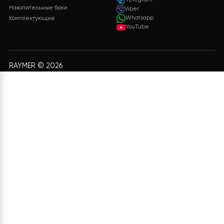
Бесплатная доставка
Поддержка 24/7
Бесплатная доставка на
Служба поддержки
все заказы
клиентов 24/7 без
выходных
Оплата
Подарки
Разные способы оплаты
Бонусы и подарки для
для вашего удобства
постоянных клиентов