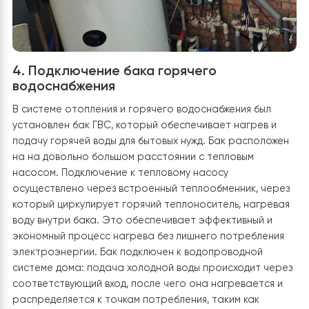
температуры подачи, чем радиаторное отопление.
Помогает сбалансировать работу насоса и избежат
гидравлических перепадов в системе. Бак подключен
системе через
трехходовой клапан
, который регули
поток теплоносителя между ним и другими
потребителями. Использован
циркуляционный насо
с,
который обеспечивает постоянное движение
теплоносителя, перекачивая его из бака в систему. Д
контроля температуры
установлены датчики и
контроллер
, которые позволяют управлять нагревом
теплоносителя в соответствии с потребностями
пользователей.