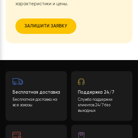
по сравнению с электрическими котлами, что
позволяет снизить расходы на отопление.
Экологичность:
В отличие от газовых котлов,
тепловые насосы не выбрасывают вредных вещ
в воздух, что делает их более экологичными.
Комфорт:
Тепловые насосы обеспечивают боле
стабильную и равномерную температуру в доме
что повышает комфорт жильцов.
Установка инверторного теплового насоса Raymer
RAY-13DS1-EVI в частном доме в городе Винница, явля
выгодным решением для снижения расходов на
отопление и повышения комфорта проживания.