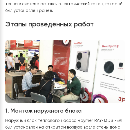
период и минимизировал затраты на электроэнерги
После анализа вариантов был выбран инверторный
тепловой насос Raymer RAY-13DS1-EVI мощностью 13 к
Это современное оборудование отличается высоко
энергоэффективностью и стабильной работой даже 
низких температурах. В качестве резервного источн
тепла в системе остался электрический котел, кото
был установлен ранее.
Этапы проведенных работ