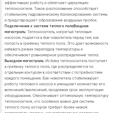
Система оборудована Wi-Fi контроллером
, который
позволяет дистанционно управлять работой теплов
насоса и температурными параметрами через
мобильное приложение. Это обеспечивает удобство
использования и возможность оперативного
реагирования на изменения погодных условий.
3. Установка и подключение бака-
накопителя на 60 л
В рамках модернизации системы отопления была
выполнена установка бака-накопителя Raymer IMP
объемом 60 л
. Его основная задача —
аккумулироват
теплоноситель, обеспечивая равномерное
распределение тепла по системе теплого пола и
стабильность температурного режима
. Бак-накопите
был смонтирован на возвышении, что обеспечивает 
эффективную работу и облегчает циркуляцию
теплоносителя. Такое расположение способствует