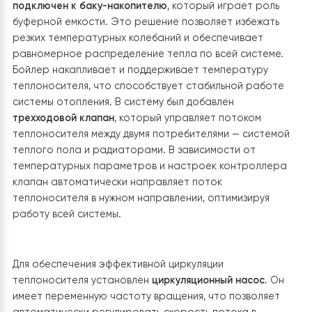
Для обеспечения эффективного и экономного отопл
дома была выполнена установка и подключение
гидромодуля теплового насоса
Raymer RAY-13DS1-EV
Основной задачей было интегрировать тепловой на
в систему отопления, которая состоит из теплого по
бака-накопителя и коллекторного узла. Гидромодуль
смонтирован внутри помещения котельной, что
обеспечивает его защиту от внешних воздействий и
оптимальные условия работы. Он подключен к внешн
блоку теплового насоса, который находится на улице
через соответствующие магистрали. Гидромодуль
подключен к баку-накопителю
, который играет роль
буферной емкости. Это решение позволяет избежать
резких температурных колебаний и обеспечивает
равномерное распределение тепла по всей системе
Бойлер накапливает и поддерживает температуру
теплоносителя, что способствует стабильной работ