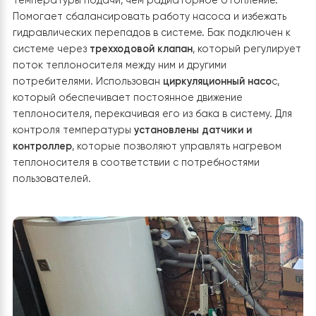
стабильному гидравлическому балансированию сист
и предотвращает образование воздушных пробок.
Подключение к системе теплого пола
Входная
магистраль:
Теплоноситель, нагретый тепловым
насосом, подается в бак-накопитель перед тем, как
попасть в гребенку теплого пола. Это дает возможн
избежать резких перепадов температуры и
обеспечивает равномерное распределение тепла.
Выходная магистраль:
Из бака теплоноситель поступ
в гребенку теплого пола, где распределяется по
отдельным контурам в соответствии с потребностям
каждого помещения. Бак-накопитель стабилизирует
работу теплового насоса и уменьшает количество е
включений/выключений, продлевая срок эксплуатаци
оборудования. Обеспечивает оптимальную темпера
теплоносителя, что особенно важно для системы
теплого пола, которая требует более низкой