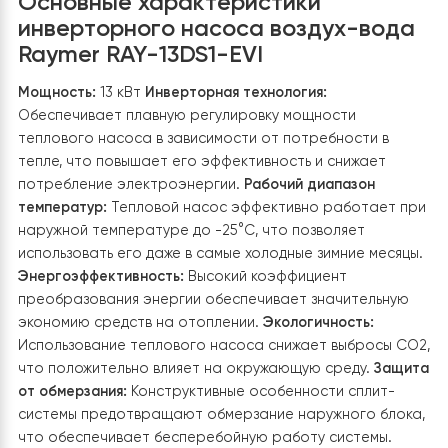
электроэнергии. Бак подключен к водопроводной
системе дома: подача холодной воды происходит че
соответствующий вход, после чего она нагревается 
распределяется к точкам потребления, таким как
ванные комнаты и кухня. Для обеспечения постоянног
наличия горячей воды в трубопроводе установлен
циркуляционный насос, который поддерживает
непрерывное движение горячей воды. Это позволяет
избежать долгого слива холодной воды перед
получением горячей.
Температура воды в баке контролируется
автоматически с помощью встроенного термостата
что позволяет поддерживать комфортный уровень
нагрева. В случае необходимости, когда температур
опускается ниже заданного значения, может
активироваться дополнительный электрический