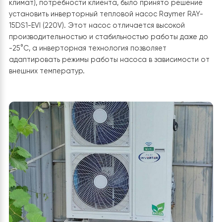
потребления. Дополнительно тепловой насос включ
в себя не только отопление, но и возможность
охлаждения в жаркие месяцы.
Решение
Учитывая особенности дома (утепление и местный
климат), потребности клиента, было принято решени
установить инверторный тепловой насос Raymer RAY
15DS1-EVI (220V). Этот насос отличается высокой
производительностью и стабильностью работы даже
-25°C, а инверторная технология позволяет
адаптировать режимы работы насоса в зависимости
внешних температур.