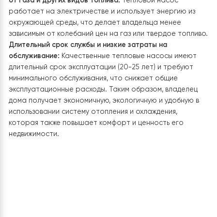
Что получает владелец дома,
устанавливая тепловой насос?
Владелец дома, устанавливая тепловой насос, полу
ряд важных преимуществ:
Экономия на
энергопотреблении:
Тепловой насос использует
энергию из окружающей среды, что позволяет
существенно снизить расходы на отопление, по
сравнению с традиционными источниками энергии,
такими как газовые или электрические котлы.
Экологичность:
Тепловые насосы работают на осно
возобновляемых источников энергии, не производят
вредных выбросов в атмосферу, поэтому являются
экологически чистыми.
Универсальность:
Тепловой