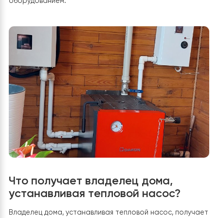
эффективности даже при работе в более холодных
климатических условиях. В стандартном тепловом
насосе при снижении температуры наружного воздух
СОР, как правило, снижается. Однако при использова
технологии EVI тепловой насос может оптимизироват
свою работу благодаря регулированию расхода
хладагента и впрыску дополнительного пара. В
результате повышается тепловая мощность и
эффективность, что делает тепловой насос более
пригодным для работы в зимних условиях.
Удаленный
доступ через Wi-Fi
Насосы оборудованы функцией
удаленного доступа через Wi-Fi. Это означает, что 
можете управлять насосом и мониторить его работу 
помощью смартфона или компьютера из любой точки
где есть доступ в Интернет.
Надежность и
долговечность
Тепловой насос Raymer RAY-15DS1-EVI
(220V) 15 кВт сплит-система, отличается высокой
надежностью и долговечностью. Современные