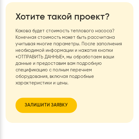
насос можно использовать не только для отопления, 
для охлаждения помещения в летний период, при усло
установки фанкойлов, выполняющих функцию и
радиаторов, и кондиционеров.
Автоматизация и
удобство управления:
Современные тепловые насос
оснащены системами автоматического регулирован
могут быть интегрированы с «умным домом» или
дистанционно управляться через мобильные приложен
что повышает комфорт использования.
Независимос
от газа и других видов топлива:
Тепловой насос
работает на электричестве и использует энергию из
окружающей среды, что делает владельца менее
зависимым от колебаний цен на газ или твердое топл
Длительный срок службы и низкие затраты на
обслуживание:
Качественные тепловые насосы имею
длительный срок эксплуатации (20-25 лет) и требуют
минимального обслуживания, что снижает общие