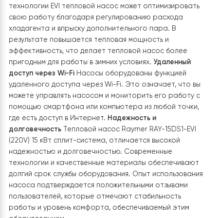
приятный микроклимат в помещении даже в жаркое
время года.
Инверторная технология
Инверторная
технология в тепловом насосе позволяет регулиров
мощность насоса в зависимости от реальных
потребностей. Это означает, что он работает с
максимальной эффективностью, подстраиваясь под
изменения внешних условий. Преимущества такой
системы заключаются в более стабильном и комфор
обогреве, а также в дополнительной экономии энерг
Технология EVI
Технология EVI (Enhanced Vapor Injecti
в тепловом насосе Raymer RAY-15DS1-EVI — это
усовершенствованная функция, которая повышает
эффективность и производительность теплового
насоса, особенно в условиях низких температур.
Технология EVI работает за счет впрыска
дополнительного пара в процесс сжатия, что позвол
тепловому насосу поддерживать более высокий уров