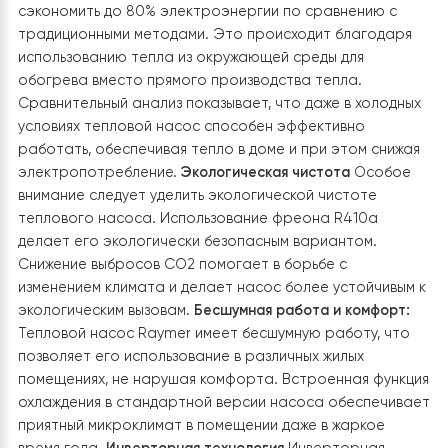
7. Подключение стабилизаторов
напряжения
Для обеспечения безопасной и надежной работы
теплового насоса были установлены стабилизаторы
напряжения на 10 кВт. Это устройство защищает
систему от перепадов напряжения и других возможны
проблем с электроснабжением. В случае с возможны
отключениями света в определенные периоды года
стабилизатор напряжения необходим в системах
отопления, питающихся от электроэнергии.
Особенности теплового насоса
Raymer RAY-15DS1-EVI (220V):
Экономия электроэнергии
Тепловой насос является
энергосберегающим решением для обогрева. Систе
отопления на основе тепловых насосов могут