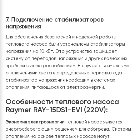
2. Установка внутреннего блока
Внутренний блок теплового насоса Raymer RAY-15DS
EVI был установлен в котельной, где уже находится
твердотопливный и электрокотел, с максимально
комфортным доступом для обслуживания. Было
подключено фреоновые трубы от внешнего блока с
хорошей изоляцией во избежание кондесата во врем
работы. Подключен и настроен сенсорный контрол
для управления отоплением, охлаждением и ГВС.
Настроен модем для управления ТН дистанционно с
телефона или любого гаджета, который поддержива
Wi-Fi. Буферная емкость не была подключена, так как
система теплого пола уже содержит 200 л воды, что
обеспечивает достаточный объем для обогрева.