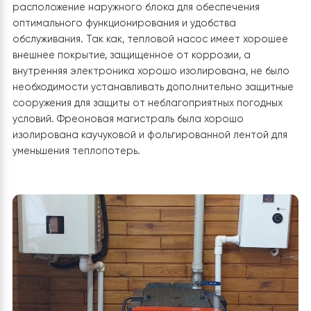
тщательный план установки теплового оборудования
выбрано место для котельной с соответствующими
требованиями для исправной работы теплового нас
и всех вспомогательных компонентов системы.
1. Монтаж наружного блока
Наружный блок теплового насоса был установлен на
надежной подставке (сделанной самостоятельно),
который обеспечивает устойчивость конструкции.
Дополнительно наружный блок всегда устанавливает
на антивибрационные опоры, чтобы уменьшить вибра
от работы компрессора и вентилятора. Было учтено
расположение наружного блока для обеспечения
оптимального функционирования и удобства
обслуживания. Так как, тепловой насос имеет хорош
внешнее покрытие, защищенное от коррозии, а
внутренняя электроника хорошо изолирована, не бы
необходимости устанавливать дополнительно защит