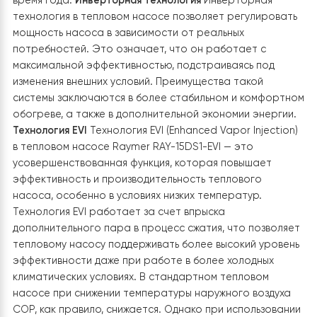
сэкономить до 80% электроэнергии по сравнению с
традиционными методами. Это происходит благода
использованию тепла из окружающей среды для
обогрева вместо прямого производства тепла.
Сравнительный анализ показывает, что даже в холод
условиях тепловой насос способен эффективно
работать, обеспечивая тепло в доме и при этом сни
электропотребление.
Экологическая чистота
Особо
внимание следует уделить экологической чистоте
теплового насоса. Использование фреона R410a
делает его экологически безопасным вариантом.
Снижение выбросов CO2 помогает в борьбе с
изменением климата и делает насос более устойчивы
экологическим вызовам.
Бесшумная работа и комфорт
Тепловой насос Raymer имеет бесшумную работу, чт
позволяет его использование в различных жилых
помещениях, не нарушая комфорта. Встроенная фун
охлаждения в стандартной версии насоса обеспечи