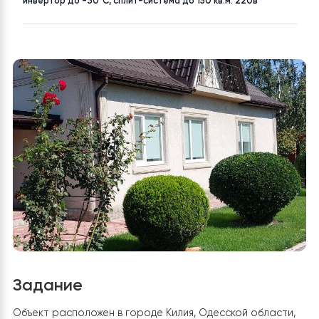
Одессская
до 100 м²
ТОВАР
Тепловой насос воздух-вода Raymer RAY-15DS1-EVI на 15 кВ
инвертор до -30°C, сплит-система до 150 кв.м. 220в