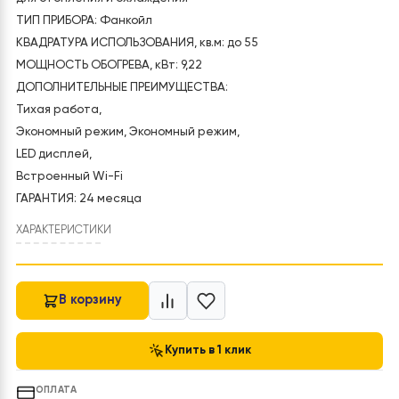
Код товара:
FAN-102BGW
составляла
22
24
500 грн.
В наличии
750 грн.
ПРЕДНАЗНАЧЕНИЕ: Фанкойл настенный Raymer FAN-102
для отопления и охлаждения
ТИП ПРИБОРА: Фанкойл
КВАДРАТУРА ИСПОЛЬЗОВАНИЯ, кв.м: до 55
МОЩНОСТЬ ОБОГРЕВА, кВт: 9,22
ДОПОЛНИТЕЛЬНЫЕ ПРЕИМУЩЕСТВА:
Тихая работа,
Экономный режим, Экономный режим,
LED дисплей,
Встроенный Wi-Fi
ГАРАНТИЯ: 24 месяца
ХАРАКТЕРИСТИКИ