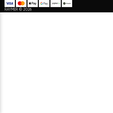
Проектирование системы
Доставка и Оплата
отопления
Договор Оферти
Доставка и монтаж
О нас
Ремонт и обслуживание
Политика конфиденциальности
Диагностика систем
Возврат
Гарантия на продукцию Raymer
КАТАЛОГ
+38 073 347 47 07
+38 099 347 47 07
Насосы воздух-вода
admin@raymer.com.ua
Насосы вода-вода
пн - вс с 9:00 до 18:00
Насосы для подогрева бассейнов
Воздушные фанкойлы
Telegram
Накопительные баки
Viber
Whatsapp
Комплектующие
YouTube
RAYMER © 2026