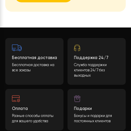
Какова будет стоимость теплового насоса?
Конечная стоимость может быть рассчитана
учитывая многие параметры. После заполнения
необходимой информации и нажатия кнопки
«ОТПРАВИТЬ ДАННЫЕ
«, мы обработаем ваши
данные и предоставим вам подробную
спецификацию с полным перечнем
оборудования, включая подробные
характеристики и цены.
ОСТАВИТЬ ЗАЯВКУ