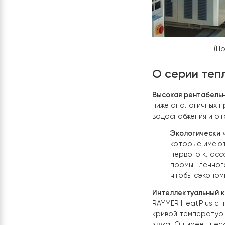
О серии 
Высокая рент
ниже аналоги
водоснабжени
Экологи