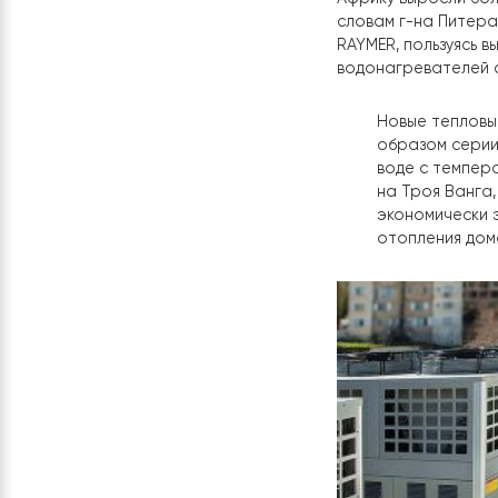
В течение мн
развивающихс
помочь своим
Африку вырос
словам г-на 
RAYMER, польз
водонагреват
Новые те
образом 
воде с т
на Троя 
экономич
отоплени