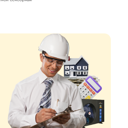
или энергетическую марку
чую воду для коммерческого и
зовать их с солнечной панелью,
плей серии тепловых насосов
функций, таких как отображение
клавишей и таймер отключения
ии. Умный цветной сенсорный