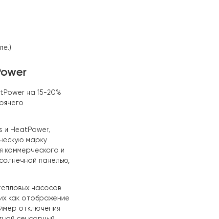
оды в Израиле.)
 и HeatPower
atPlus и HeatPower на 15-20%
ением для горячего
MER HeatPlus и HeatPower,