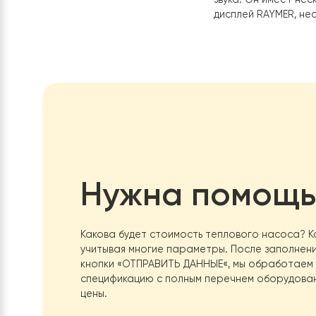
которые 
первого 
промышле
чтобы сэ
Интеллектуал
RAYMER HeatP
кривой темпе
звука. Он име
дисплей RAYM