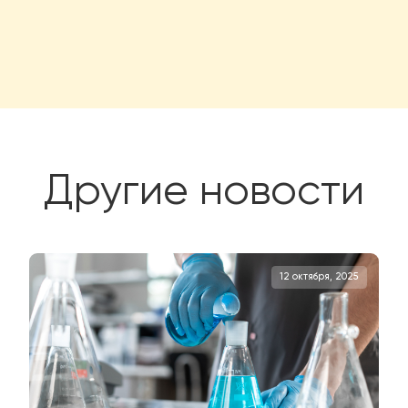
щь с выбором?
оса?
Конечная стоимость может быть рассчитана
олнения необходимой информации и нажатия
ботаем ваши данные и предоставим вам подробную
удования, включая подробные характеристики и