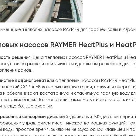
(Применение тепловых насосов RAYMER для горячей в
тепловых насосов RAYMER HeatPlus
абельность решения
. Цена тепловых насосов RAYMER He
чных продуктов на рынке, и они являются идеальным реш
я и отопления домов.
чески чистые водонагреватели
с тепловым насосом RAY