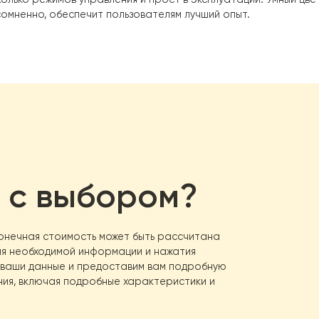
имеют высокий COP 4.68 во время эксплуатации, получ
класса и обеспечивают достаточную и стабильную горя
нного использования. Пользователи также могут исполь
кономить еще больше энергии.
ьный красочный сенсорный дисплей
5-дюймовый ЖК-дис
lus с проводным управлением имеет множество мощных 
ратуры воды, простое время, выключение звука одной 
ет несколько режимов управления и прост в эксплуатац
ER, несомненно, обеспечит пользователям лучший опыт.