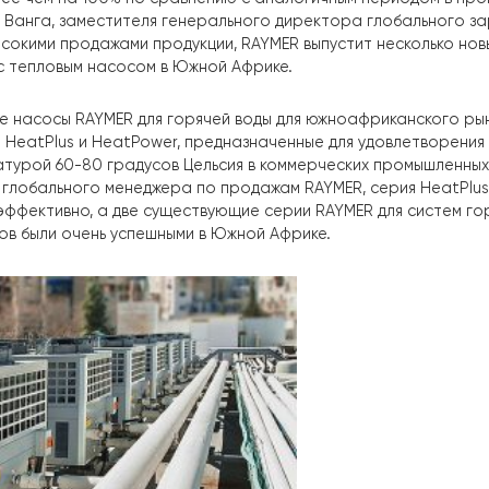
огих лет RAYMER рассматривает Южную Африку.
как один
я рынков для разработки новых технологий и продуктов
 местным деловым партнерам. В первой половине этого
ли более чем на 100% по сравнению с аналогичным пер
Питера Ванга, заместителя генерального директора гл
уясь высокими продажами продукции, RAYMER выпустит н
елей с тепловым насосом в Южной Африке.
пловые насосы RAYMER для горячей воды для южноафри
серии HeatPlus и HeatPower, предназначенные для удо
емпературой 60-80 градусов Цельсия в коммерческих п
Ванга, глобального менеджера по продажам RAYMER, се
ески эффективно, а две существующие серии RAYMER дл
я домов были очень успешными в Южной Африке.