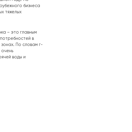
 из своих важнейших
 для тепловых насосов, чтобы
 года поставки RAYMER в Южную
иодом в прошлом году. По
обального зарубежного бизнеса
есколько новых тяжелых
канского рынка – это главным
влетворения потребностей в
ромышленных зонах. По словам г-
рия HeatPlus очень
я систем горячей воды и