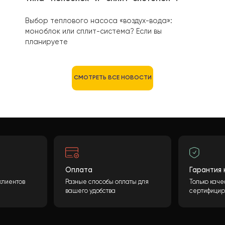
не замерзла? Любой,
2025
22 мая
я?
В чём разница между тепловым насос
типа «моноблок» и «сплит-системой»?
т?
Выбор теплового насоса «воздух-вода»:
моноблок или сплит-система? Если вы
планируете