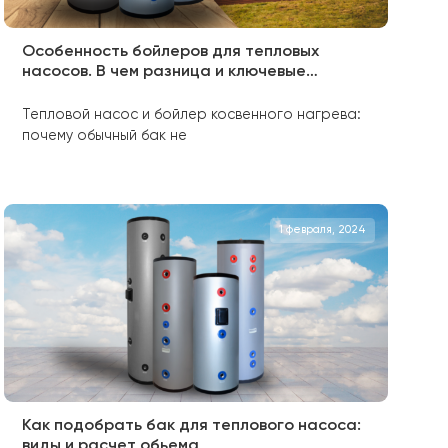
ти
я, 2025
21 авг
ду,
Особенность бойлеров для тепловы
насосов. В чем разница и ключевые
преимущества?
она
Тепловой насос и бойлер косвенного н