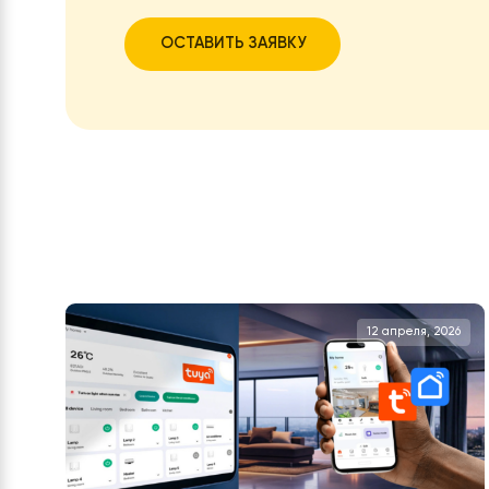
Нужна помо
Какова будет стоимость теплового нас
учитывая многие параметры. После зап
кнопки
«ОТПРАВИТЬ ДАННЫЕ
«, мы обра
спецификацию с полным перечнем обор
цены.
ОСТАВИТЬ ЗАЯВКУ