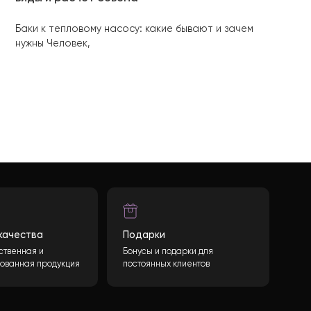
почему обычный бак не
, 2024
1 февр
ом
Как подобрать бак для теплового н
виды и расчет обьема
Баки к тепловому насосу: какие бывают 
нужны Человек,