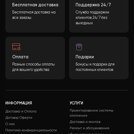
температуру окружающей среды, а также температ
змеевиков испарителя и конденсатора. Также
контролируются показатели давления с помощью
датчиков высокого и низкого давления. Система
контролирует работу теплового насоса на предмет
возможных аварийных ситуаций. При возникновении т
ситуаций, например, перегрева или превышения
допустимого давления, контроллер может
автоматически выключать отдельные компоненты для
предотвращения повреждений. Контроллер оснаще
функцией памяти, которая позволяет сохранять
настройки и параметры даже в случае отключения
питания. Кроме того, он поддерживает подключение 
сети через Tuya WIFI, что позволяет осуществлять
дистанционное управление и мониторинг системы.