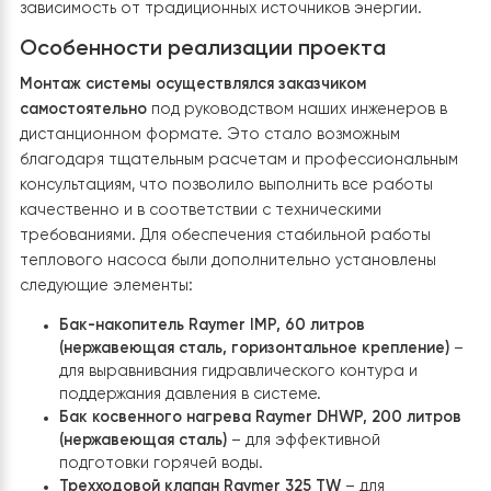
автономной системы отопления на базе возобновляе
источников энергии. Именно поэтому было принято
решение установить тепловой насос Raymer RAY-13D
EVI (220V) black, который получает питание от солне
батарей через инвертор. Такой подход позволяет не
только существенно экономить средства, но и снизит
зависимость от традиционных источников энергии.
Особенности реализации проекта
Монтаж системы осуществлялся заказчиком
самостоятельно
под руководством наших инженеров 
дистанционном формате. Это стало возможным
благодаря тщательным расчетам и профессиональн
консультациям, что позволило выполнить все работы
качественно и в соответствии с техническими
требованиями. Для обеспечения стабильной работы
теплового насоса были дополнительно установлены
следующие элементы: