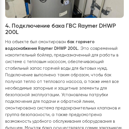
обеспечивает стабильную работу теплового насоса
Подача теплоносителя направляется через
трехходовой клапан Raymer 325 TW
непосредственно
бак ГВС
Raymer DHWP 200L
для быстрого нагрева во
тогда как обратный поток возвращается через бак-
накопитель
Raymer IMP 60L
, который выполняет роль
буфера и снимает пиковые нагрузки с системы. Это
решение повышает эффективность работы
оборудования, продлевает его ресурс и обеспечива
пользователям стабильную температуру и комфорт.