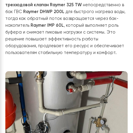
3. Установка гидромодуля RAY-13DS2-EV
Поскольку котельная в этом доме имеет ограниченну
площадь, особое внимание уделили установке
гидромодуля. Его размещали максимально компактно,
учетом подключения к бакам и другим элементам
системы. При расчете схемы установки вместе с
заказчиком наши инженеры позаботились о том, чтоб
все узлы оставались доступными для обслуживания и
контроля работы оборудования. Благодаря такому
решению удалось эффективно использовать
пространство котельной и создать удобные условия 
эксплуатации теплового насоса. В процессе монта
была организована подача и обратный поток к двум
ключевым элементам системы — баку горячего
водоснабжения и баку-накопителю. Такая схема
позволяет равномерно распределять нагрузку и