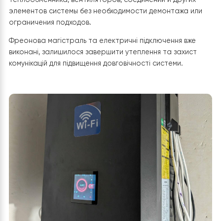
на металлических опорах у стены дома и забора. Бл
расположен на достаточной высоте от земли, что
обеспечивает защиту от подтопления, снега и
намерзания льда. Конструкция выглядит прочной и
устойчивой, с учетом всех требований к безопасной
эксплуатации. Вокруг дома достаточно свободного
пространства для циркуляции воздуха, поэтому внеш
блок имеет надлежащие условия для эффективного
теплообмена. Это исключает риск зацикливания
воздушного потока и гарантирует стабильную работ
оборудования в различных режимах. Дополнительным
преимуществом выбранного места является удобный
доступ к внешнему блоку для проведения сервисного
обслуживания и профилактических работ. Это
позволяет быстро выполнить проверку состояния
теплообменника, вентиляторов, соединений и других
элементов системы без необходимости демонтажа ил