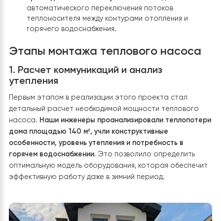
Бак-накопитель Raymer IMP, 60 литров
(нержавеющая сталь, горизонтальное крепление
для выравнивания гидравлического контура и
поддержания давления в системе.
Бак косвенного нагрева Raymer DHWP, 200 лит
(нержавеющая сталь)
– для эффективной
подготовки горячей воды.
Трехходовой клапан Raymer 325 TW
– для
автоматического переключения потоков
теплоносителя между контурами отопления и
горячего водоснабжения.
Этапы монтажа теплового насос
1. Расчет коммуникаций и анализ
утепления
Первым этапом в реализации этого проекта стал
детальный расчет необходимой мощности теплового