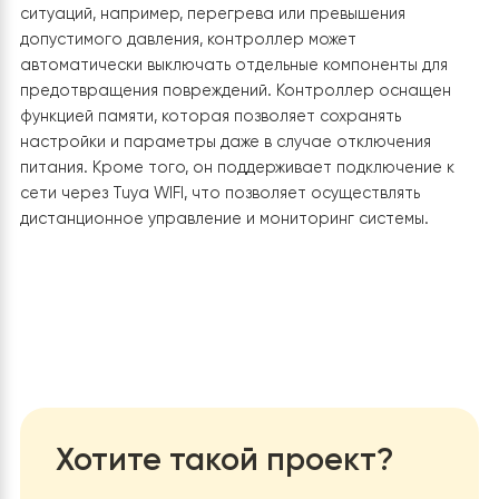
6. Встроенный Wi-Fi модуль
Встроенный модуль Wi-Fi позволяет управлять работ
теплового насоса на расстоянии. Где бы вы ни были, 
можете включить/выключить тепловой насос, а также
отслеживать его показатели имея доступ к интернету
Удобство такой функции заключается в том, что буду
даже в поездке, вы можете заблаговременно включить
настроить работу отопления или охлаждения, и
наслаждаться комфортной температуры в доме по
прибытию, не дожидаясь пока система заработает н
полную мощность.
7. Абсолютно новый дизайн
Теплов
насос Raymer RAY-13DS2-EVI 13 кВт сплит-система,
отличается высокой надежностью и долговечностью.
Современные технологии и качественные материалы
обеспечивают долгий срок службы оборудования, а
новый черный цвет наружного и внутреннего блоков
теплового насоса гармонично вписывается в