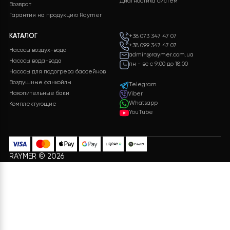
Хотите такой проект?
Какова будет стоимость теплового насоса?
Конечная стоимость может быть рассчитана
учитывая многие параметры. После заполнения
необходимой информации и нажатия кнопки
«ОТПРАВИТЬ ДАННЫЕ»
, мы обработаем ваши
данные и предоставим вам подробную
спецификацию с полным перечнем
оборудования, включая подробные
характеристики и цены.