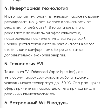
максимальной эффективностью.
Особенности теплового насоса
Raymer RAY-13DS2-EVI:
1. Экономия электроэнергии
Тепловой насос является энергосберегающим
решением для обогрева. Системы отопления на осн
тепловых насосов
могут сэкономить до 80%
электроэнергии по сравнению с традиционными
системами
(газовым или электрокотлом). Это
происходит благодаря использованию тепла из
окружающей среды для обогрева вместо прямого
производства тепла. Сравнительный анализ показыва
что даже в холодных условиях тепловой насос спосо