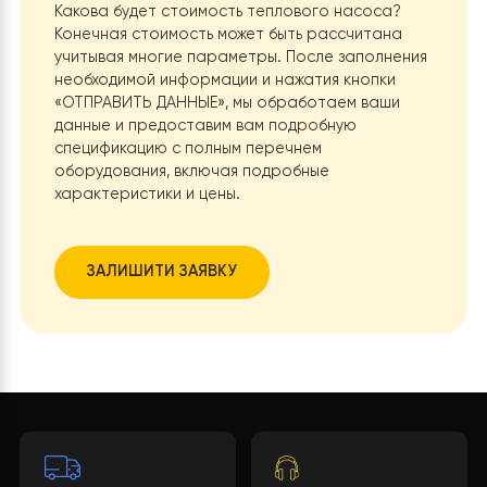
эстетический вид фасада и интерьера дома. Черный
цвет имеет лучшую способность к поглощению тепла
что может быть полезно для наружных блоков теплов
насосов в холодное время года. Это помогает избег
обледенения и повышает эффективность работы.
8. Новый усовершенствованный
контроллер с расширенными функциям
Контроллер CCHW004 инверторного теплового
насоса Raymer RAY-13DS2-EVI обеспечивает точный
контроль температуры и эффективное управление
тепловым насосом, что позволяет достичь высокой
эффективности и надежности работы системы
отопления и охлаждения. Контроллер получает данн
от различных датчиков, установленных в системе.
Датчики измеряют температуру воды на входе и выхо
температуру обратного и выхлопного газа,