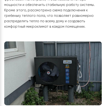
Следующим шагом стал осмотр мест для установки
внешнего блока теплового насоса и внутренних
элементов системы. Важно было подобрать
расположение, которое гарантировало бы безопас
и надежную эксплуатацию, а также удобный доступ д
обслуживания. Параллельно был проведен расчет
коммуникаций между внешним и внутренними блоками.
Особое внимание уделили определению длины
фреоновой магистрали, чтобы избежать потерь
мощности и обеспечить стабильную работу системы.
Кроме этого, рассмотрена схема подключения к
гребеньку теплого пола, что позволяет равномерно
распределять тепло по всему дому и создавать
комфортный микроклимат в каждом помещении.