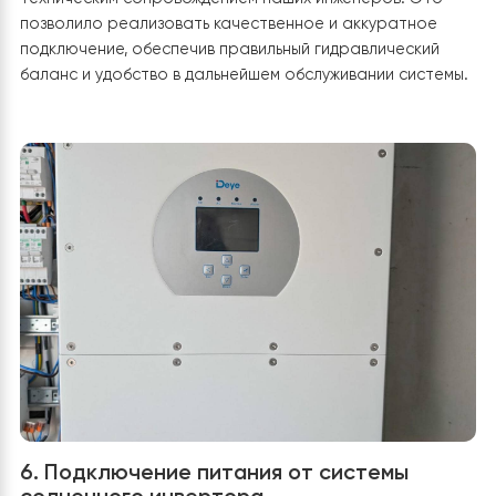
5. Подключение к гребню теплого пола
группе безопасности
В данном объекте было реализовано подключение
теплового насоса Raymer RAY-13DS2-EVI к системе
теплого пола через буферный бак-накопитель Rayme
IMP 60L. Бак используется как гидравлическая развязк
стабилизатор, что позволяет уменьшить количество
запусков теплового насоса, обеспечить стабильную