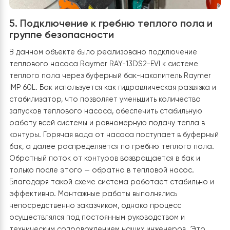
безопасной эксплуатации. Установлены патрубки
подключения для подачи и обратной линии,
смонтирована система предохранительных клапанов
группа безопасности, а также предусмотрена
возможность удобного обслуживания оборудования в
будущем. Монтаж бака осуществлялся самим заказчик
однако все работы проводились под руководством и
техническим сопровождением наших инженеров.
Благодаря этому удалось качественно реализовать
схему подключения, соответствующую требованиям
производителя и обеспечивающую надежную работу
всей системы горячего водоснабжения.