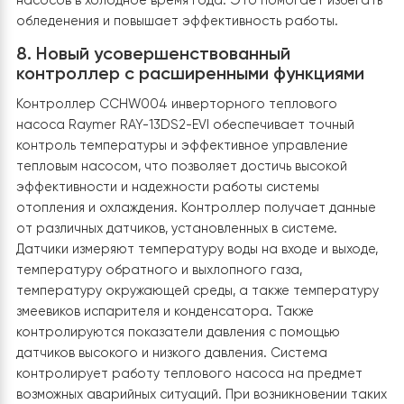
года.
4. Инверторная технология
Инверторная технология в тепловом насосе позволя
регулировать мощность насоса в зависимости от
реальных потребностей. Это означает, что он
работает с максимальной эффективностью,
подстраиваясь под изменения внешних условий.
Преимущества такой системы заключаются в более
стабильном и комфортном обогреве, а также в
дополнительной экономии энергии.
5. Технология EVI
Технология EVI (Enhanced Vapor Injection) дает
тепловому насосу возможность работать даже в
условиях низких температур, до -30 °C. Это расширя
сферу применения насоса, делая его пригодным для
различных климатических зон.