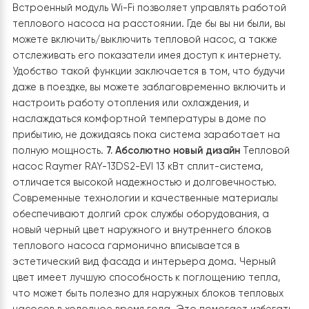
эффективно работать, обеспечивая тепло в доме и 
этом снижая электропотребление.
2. Экологическая чистота
Использование фреона R32 делает его экологически
безопасным вариантом. Хладагент R-32 (дифтормета
— это современный и экологичный хладагент, которы
широко применяется в системах тепловых насосов. 
известен своей эффективностью и низким воздействи
на окружающую среду.
3. Бесшумная работа и комфорт:
Тепловой насос Raymer имеет бесшумную работ
что позволяет его использование в различных ж
помещениях, не нарушая комфорта.
Встроенная функция охлаждения в стандартной
версии насоса обеспечивает приятный
микроклимат в помещении даже в жаркое время