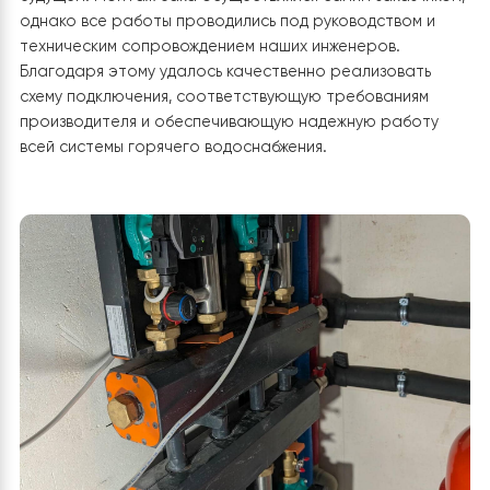
4. Подключение бака ГВС Raymer DHWP
200L
На объекте был смонтирован
бак горячего
водоснабжения Raymer DHWP 200L
. Это современны
накопительный бойлер, предназначенный для работы 
системе с тепловым насосом, обеспечивающий
стабильный запас горячей воды для бытовых нужд.
Подключение выполнено таким образом, чтобы бак
получал тепло от теплового насоса, а также имел в
необходимые запорные и защитные элементы для