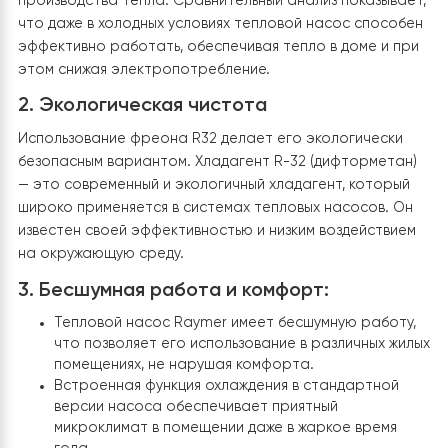
ее в переменный ток, пригодный для питания бытовых
приборов и инженерных систем. Именно от этого
инвертора питаются тепловой насос, циркуляционн
насосы, автоматика и другие компоненты отопления.
Благодаря такому решению удается:
максимально снизить расходы на электроэнерг
для отопления и горячего водоснабжения;
повысить энергонезависимость дома, особенно 
периоды высокого потребления;
использовать возобновляемую энергию, что
является экологически безопасным вариантом.
Таким образом, вся система работает в едином
комплексе: солнечные панели обеспечивают
электричеством инвертор Deye, а он — стабильное
питание для теплового насоса и всех вспомогательн
элементов отопления. Это позволяет не только полу
тепло и горячую воду, но и делать это экономно и с