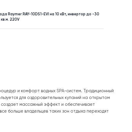
УНКТ
ПЛОЩАДЬ
асос воздух-вода Raymer RAY-10DS1-EVI на 10 кВт, инвертор до
истема до 100 кв.м. 220V
у тепловых процедур и комфорт водных SPA-систем. Тр
рева, и используется для оздоровительных купаний на 
давлением, что создает массажный эффект и обеспечива