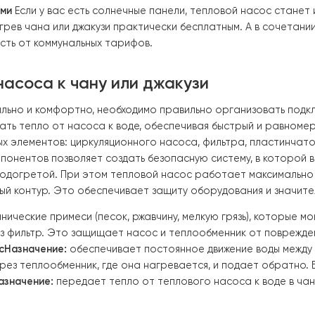
о вы тратите значительно меньше денег на поддержание
а, тепловой насос из той же энергии обеспечивает 3–4 
нплатах, а расходы на топливо снижаются в несколько
асывать дрова, контролировать температуру. Газовые 
полностью автоматически. Вы задаете желаемую темпер
ература для комфорта
Для чанов и джакузи очень важно
остыть. Газ и электричество обеспечивают более равно
имер, +38 °C – и стабильно ее поддерживать, создавая
я хранения. Газ всегда связан с рисками утечек и зави
работает на возобновляемой энергии из воздуха или по
танциями
Если у вас есть солнечные панели, тепловой 
я подогрев чана или джакузи практически бесплатным. 
висимость от коммунальных тарифов.
го насоса к чану или джакузи
ть стабильно и комфортно, необходимо правильно орган