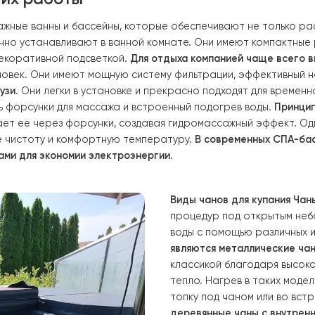
буют надежного и стабильного подогрева воды, и имен
ешение.
ципы их работы
массажные ванны и бассейны, которые обеспечивают н
узи обычно устанавливают в ванной комнате. Они имеют 
ом и декоративной подсветкой.
Для отдыха компанией 
сяти человек. Они имеют мощную систему фильтрации, э
е джакузи
. Они легки в установке и прекрасно подходят
т иметь форсунки для массажа и встроенный подогрев 
окачивает ее через форсунки, создавая гидромассажны
ают ее чистоту и комфортную температуру.
В современ
 насосами для экономии электроэнергии.
Виды чанов для
процедур под о