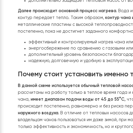
обслуживать отдельные элементы системы.
Рабо
сливать всю воду из чана или джакузи.
Как все это работает в компл
Организация системы нагрева воды в чанах и 
взаимодействуют между собой для обеспечения
Вода из чана или джакузи через специальный ф
оборудования и загрязнение теплообменников
создает необходимое давление для эффективн
теплообменник
. Он выполняет две функции:
развязывает контуры, чтобы избежать прям
дополнительно защищает тепловой насос о
Далее происходит основной процесс нагрева.
В
контур передает тепло. Таким образом,
контур
металлические пластины с высокой теплопров