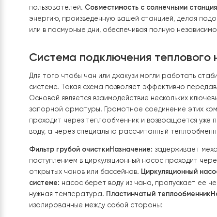
подогрева чана или джакузи это означает, чт
потребляет 1 кВт электричества на 1 кВт тепл
дорогостоящем подключении и ежемесячных або
но и постоянная работа: разжечь огонь, подбр
обслуживания. Зато тепловой насос работает 
времени, без вашего участия.
Стабильная темп
может стать слишком горячей, а затем быстро 
позволяет точно настроить температуру – напр
Дрова создают дым, копоть и требуют места дл
затратен в использовании. Тепловой насос же 
пользователей.
Совместимость с солнечными с
энергию, произведенную вашей станцией, дела
или в пасмурные дни, обеспечивая полную неза
Система подключения теплово
Для того чтобы чан или джакузи могли работа