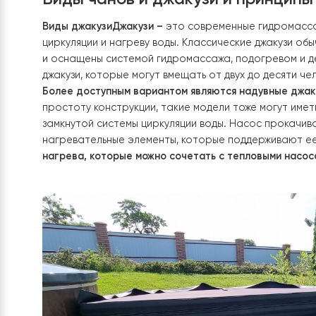
максимальное расслабление. Оба варианта тре
на тепловые насосы как энергоэффективное р
Виды чанов и джакузи и прин
Виды джакузи
Джакузи –
это современные гидро
циркуляции и нагреву воды. Классические джак
и оснащены системой гидромассажа, подогрев
джакузи, которые могут вмещать от двух до де
Более доступным вариантом являются надувны
простоту конструкции, такие модели тоже могу
замкнутой системы циркуляции воды. Насос пр
нагревательные элементы, которые поддержив
нагрева, которые можно сочетать с тепловыми