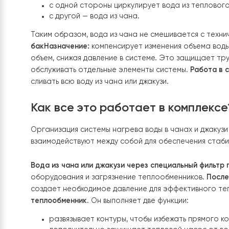
системе. Такая схема позволяет эффективно пе
Основой является взаимодействие нескольких 
запорной арматуры. Грамотное соединение этих
проходит через теплообменник и возвращается
воду, а через специально рассчитанный тепло
Фильтр грубой очистки
Назначение:
задерживает
поступлением в циркуляционный насос проходи
открытых чанов или бассейнов.
Циркуляционны
системе:
насос берет воду из чана, пропускае
нужная температура.
Пластинчатый теплообме
изолированные между собой стороны:
с одной стороны циркулирует вода из теп
с другой — вода из чана.
Таким образом, вода из чана не смешивается 
бак
Назначение:
компенсирует изменения объем
объем, снижая давление в системе. Это защищ