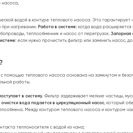
редавать тепло от насоса к воде, обеспечивая быстры
ключевых элементов: циркуляционного насоса, фильтра
 компонентов позволяет создать безопасную систему, в
 уже подогретой. При этом тепловой насос работает м
обменный контур. Это обеспечивает защиту оборудован
 механические примеси (песок, ржавчину, мелкую грязь)
т через фильтр. Это защищает насос и теплообменник 
й насос
Назначение:
обеспечивает постоянное движение
т ее через теплообменник, где она нагревается, и под
нник
Назначение:
передает тепло от теплового насоса 
лового насоса,
с технической водой в контуре теплового насоса. Это 
а воды при нагревании.
Работа в системе:
когда вода р
ает трубопроводы, теплообменник и насос от перегрузо