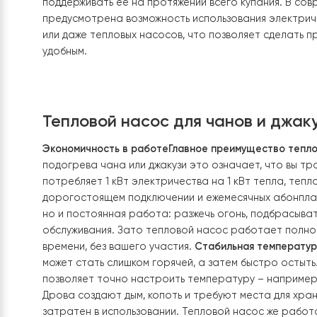
внутри, но отделена перегородкой. Это позвол
однако уменьшает полезный объем для купания
считаются чаны с внешней топкой. Здесь печь 
циркулирует через теплообменник. В такой кон
используется для отдыха.
Принцип работы чано
нагревается от дровяной топки – внешней или 
чтобы довести температуру большого объема 
поддерживать ее на протяжении всего купания.
предусмотрена возможность использования эле
или даже тепловых насосов, что позволяет сде
удобным.
Тепловой насос для чанов и д
Экономичность в работе
Главное преимущество