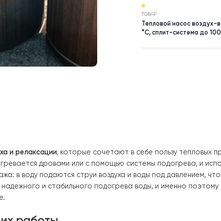
НАСЕЛЕНИЙ П
Київська
ТОВАР
Тепловой н
°C, сплит-с
я отдыха и релаксации
, которые сочетают в себе польз
ева, нагревается дровами или с помощью системы подог
ромассажа: в воду подаются струи воздуха и воды под 