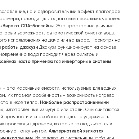
но поэтому все больше владельцев таких зон отдыха п
е только расслабление, но и оздоровительный эффект
компактные размеры, подходят для одного или нескольк
чаще всего выбирают СПА-бассейны
. Это просторные 
ффективный нагрев и возможность автоматической очист
 для временного использования на даче или во дворе. Н
воды.
Принцип работы джакузи
Джакузи функционируют н
й эффект. Одновременно вода проходит через фильтры 
ных СПА-бассейнах часто применяются инверторные с
 купания
Чаны –
это массивные емкости, используемые дл
ткрытым небом. Их главная особенность – возможность