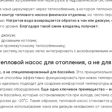
та в системе:
если нужно прочистить фильтр или замен
ексе?
джакузи с помощью теплового насоса основана на замкн
 стабильной работы.
ильтр поступает в систему
. Фильтр задерживает мелкие 
.
После очистки вода подается в циркуляционный насос
ого теплообмена. Между контуром теплового насоса и
ого контакта теплоносителя с водой из чана;
т возможных загрязнений или перегрузок в гидравличе
ода из чана циркулирует через теплообменник, в кот
 чана и контур теплового насоса физически отделены
,
одностью.
Нагретая вода возвращается обратно в чан и