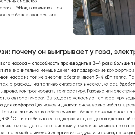
яет быстро нагревать воду,
. Более удобным вариантом
расположена рядом, а вода
струкции вся площадь чана
в
В традиционных чанах вода
внутренней. Задача состоит в том,
воды до комфортной и
 В современных моделях
ктрических ТЭНов, газовых котлов
лать процесс более экономным и
жакузи: почему он выигрывает у газ
 теплового насоса – способность производить в 3–4 р