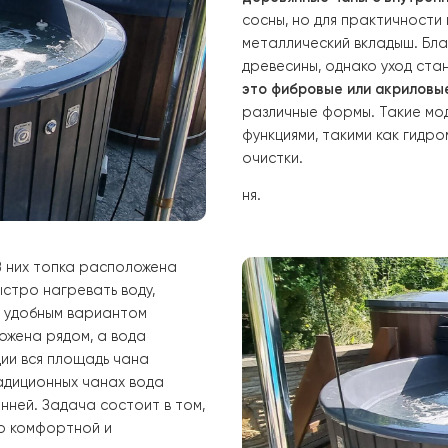
воды с помощью
являются метал
классикой благ
тепло. Нагрев 
топку под чаном
деревянные чан
сосны, но для 
металлический 
древесины, одна
это фибровые и
различные форм
функциями, так
очистки.
ня.
ечью.
В них топка расположена