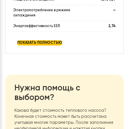
Площадь помещения
80 м²
Электропитание
220V-240V/1N/50HZ
Мощность отопления
7,6 кВт
Электропотребление в режиме
1.88 кВт
отопления
Энергоэффективность COP
4,25
Мощность охлаждения
5,75 кВт
Электропотребление в режиме
—
охлаждения
Энергоэффективность EER
2,74
Номинальный ток
3,3 А
ПОКАЗАТЬ ПОЛНОСТЬЮ
Диапазон наружных температур
-20 ~ +43°C