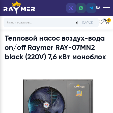
UA
Products
ПОИСК
search
Тепловой насос воздух-вод
on/off Raymer RAY-07MN2
black (220V) 7,6 кВт монобл