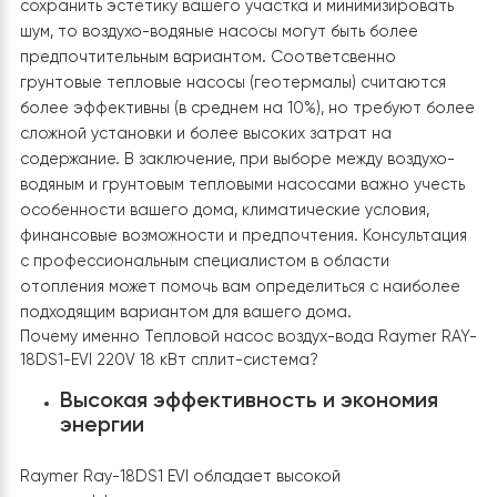
тепла, эффективностью и стоимостью установки.
Тепловые насосы воздух-вода, как правило,
дешевле
плане затрат на установку и обслуживание в отличии
грунтовых тепловых насосов
. Они не требуют
специального обслуживания грунтового коллектора 
могут быть легко доступны для технического осмотра
Raymer RAY-18DS1-EVI
более компактен и занимает
меньше пространства
. Тепловые насосы воздух-вода
серии Raymer RAY EVI
работают более тихо
по
сравнению с грунтовыми насосами. Если вам важно
сохранить эстетику вашего участка и минимизироват
шум, то воздухо-водяные насосы могут быть более
предпочтительным вариантом. Соответсвенно
грунтовые тепловые насосы (геотермалы) считаются
более эффективны (в среднем на 10%), но требуют б
сложной установки и более высоких затрат на
содержание. В заключение, при выборе между воздухо
водяным и грунтовым тепловыми насосами важно уче