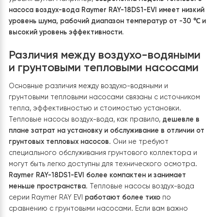
установку по сравнению с грунтовыми тепловыми
насосами.
Воздухо-водяные системы проще в монтаж
не требуют бурения или прокладки земляных
коллекторов.
Они также могут быть установлены в
широком диапазоне климатических условий.
Современные модели тепловых насосов воздух-вода
обеспечивают улучшенную эффективность и снижени
уровня шума. Например,
современна модель теплово
насоса воздух-вода
Raymer RAY-18DS1-EVI
имеет низ
уровень шума, рабочий диапазон температур от -30 
высокий уровень эффективности.
Различия между воздухо-водяным
и грунтовыми тепловыми насосам
Основные различия между воздухо-водяными и
грунтовыми тепловыми насосами связаны с источник