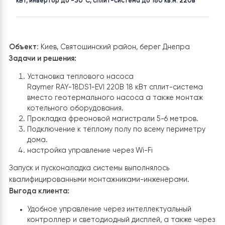
Киевская
до 200 м²
ТОВАР
Тепловой насос воздух-вода Raymer RAY-18DS1-EVI на 18
кВт, инвертор до -30°C, сплит-система до 180 кв.м. 220в
Объект
: Киев, Святошинский район, берег Днепра
Задачи и решения:
Установка теплового насоса
Raymer RAY-18DS1-EVI 220В 18 кВт сплит-систем
вместо геотермального насоса а также монта
котельного оборудования.
Прокладка фреоновой магистрали 5-6 метров.
Подключение к тёплому полу по всему периметр
дома.
настройка управление через Wi-Fi