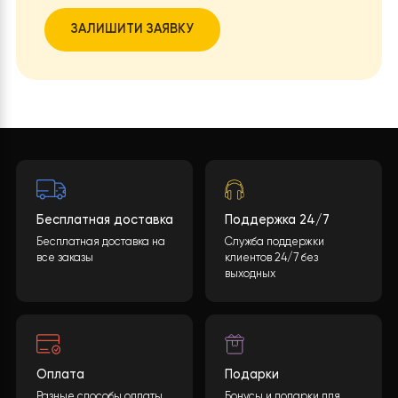
Хотите такой проект?
Какова будет стоимость теплового насоса?
Конечная стоимость может быть рассчитана
учитывая многие параметры. После заполнения
необходимой информации и нажатия кнопки
«ОТПРАВИТЬ ДАННЫЕ»
, мы обработаем ваши
данные и предоставим вам подробную
спецификацию с полным перечнем
оборудования, включая подробные