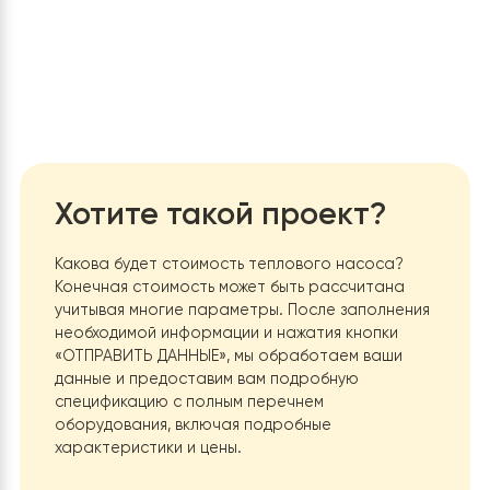
Энергопотребление до 4420 Вт
Рекомендованная площадь отопления до 250 м.к
Температура нагрева носителя 55℃/60℃
Рабочий диапазон температур -30℃/+43℃
Компрессор: Mitsubishi DC inverter compressor E
Инверторный компрессор
Автоматическая защита от перегрева
Компактный и эстетичный дизайн
Если вы ищете надежное и эффективное решение для
отопления,
тепловой насос воздух-вода Raymer Ray-18DS1 EVI
—
идеальный выбор. Обратитесь к нам уже сегодня, и н
опытные специалисты помогут вам с выбором,
установкой и обслуживанием насоса. Мы гарантируе
качество, надежность и долговечность наших продук
и услуг. Обеспечьте комфортное отопление с Raymer
Ray-18DS1 EVI!