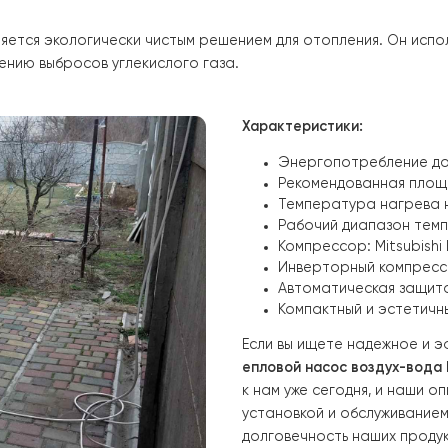
 EVI
не требует сложных работ и специальных навыков. 
 настройкой. Вы сможете наслаждаться комфортом отопл
ственных материалов, обеспечивающих его надежность и
гих лет.
EVI
является экологически чистым решением для отопле
т снижению выбросов углекислого газа.
Характеристики
Энергопот
Рекомендов
Температу