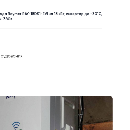
УНКТ
ПЛОЩАДЬ
ая
до 200 м²
асос воздух-вода Raymer RAY-18DS1-EVI на 18 кВт, инвертор до 
ема до 180 кв.м. 380в
 решения:
тельного оборудования.