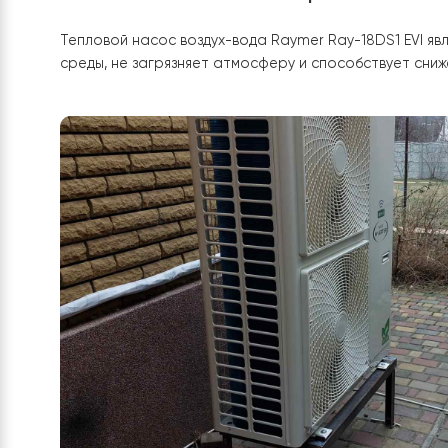
Установка теплового насоса
Raymer Ray-18DS1
выбора насоса и заканчивая его установкой и
Надежность и долговечность
Raymer Ray-18DS1 EVI
изготовлен из высококаче
эффективной работе насоса на протяжении мно
Экологически чистое решение
Тепловой насос воздух-вода Raymer Ray-18DS1 
среды, не загрязняет атмосферу и способствуе