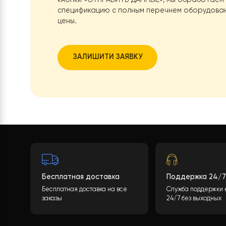
Хотите тако
Какова будет стоимость теплового нас
учитывая многие параметры. После зап
кнопки
«ОТПРАВИТЬ ДАННЫЕ»
, мы обра
спецификацию с полным перечнем обор
цены.
ЗАЛИШИТИ ЗАЯВКУ