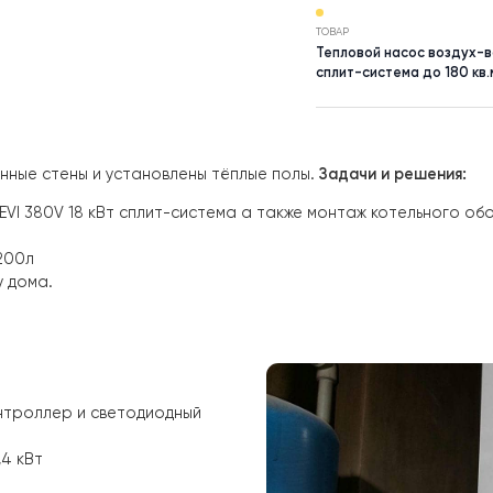
НАСЕЛЕНИЙ П
Запорожск
ТОВАР
Тепловой н
сплит-сист
. Утеплённые стены и установлены тёплые полы.
Задачи и
18DS1-EVI 380V 18 кВт сплит-система
а также монтаж ко
00л
ва на 200л
иметру дома.