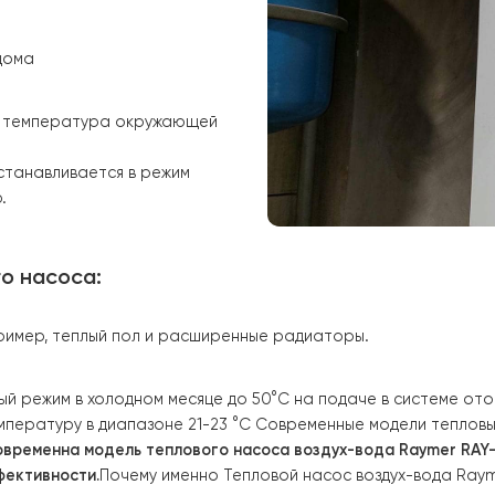
ный контроллер и светодиодный
о 2-4,4 кВт
ощади дома
ергии
: температура окружающей
 Т.Н. останавливается в режим
нергию.
ового насоса:
. Например, теплый пол и расширенные радиаторы.