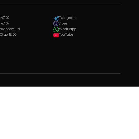
Гарантия качества
Подарки
Только качественная и
Бонусы и подарки для
сертифицированная продукция
постоянных клиентов
+38 073 347 47 07
Telegram
+38 099 347 47 07
Viber