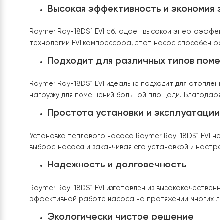
Правильное разведение потоков воды в си
Все эти факторы позволяют соблюдать темпера
комфортного проживания в помещении, удержи
эффективность и снижение уровня шума. Напри
диапазон температур от -30 ℃ и высокий уров
Высокая эффективность и эконо
Raymer Ray-18DS1 EVI
обладает высокой энерго
технологии EVI компрессора, этот насос спос
Подходит для различных типов
Raymer Ray-18DS1 EVI
идеально подходит для от
нагрузку для помещений большой площади. Благ
Простота установки и эксплуа