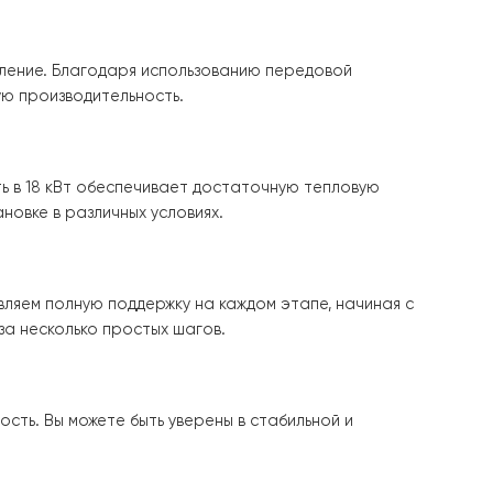
 системе отопления. Этой температуры достаточно для
дели тепловых насосов воздух-вода обеспечивают улу
а
Raymer RAY-18DS1-EVI
имеет низкий уровень шума, рабо
х-вода Raymer RAY-18DS1-EVI 380V 18 кВт сплит-систем
аты на отопление. Благодаря использованию передово
ивать высокую производительность.
. Его мощность в 18 кВт обеспечивает достаточную теп
отов к установке в различных условиях.