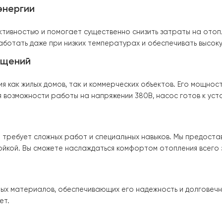
стеме.
турный режим в холодном месяце до 50°C на подаче в
вая температуру в диапазоне 21-23 °C Современные мо
мер,
современна модель теплового насоса воздух-вод
ень эффективности.
Почему именно Тепловой насос возду
мия энергии
эффективностью и помогает существенно снизить затр
обен работать даже при низких температурах и обеспеч
 помещений
опления как жилых домов, так и коммерческих объектов
одаря возможности работы на напряжении 380В, насос г
тации