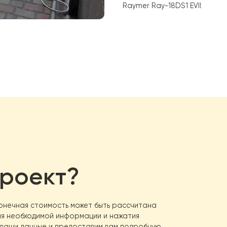
Рабочий д
Компрессор:
Инверторн
Автоматич
Компактный
Если вы ищете 
епловой насос 
к нам уже сегод
установкой и о
долговечность 
Raymer Ray-18DS