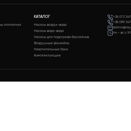
а 24/7
Оплата
держки клиентов
Разные способы оплаты для
ходных
вашего удобства
КАТАЛОГ
 системы отопления
Насосы воздух-вода