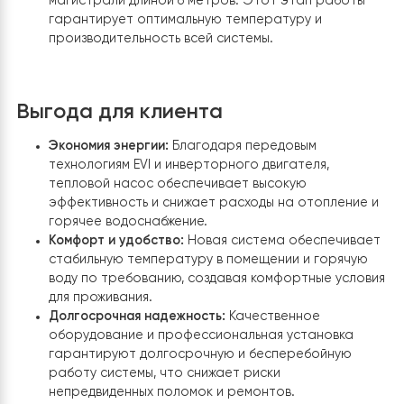
Установка трехходового клапана:
Для
автоматизации процесса переключения между
отоплением и ГВП был установлен трехходовой
клапан Raymer 325 TW. Этот компонент систем
обеспечивает эффективное управление
распределением тепла в зависимости от
потребностей клиента.
Подключение к фреоновой магистрали:
Для
обеспечения надежного и эффективного обмен
тепла было выполнено подключение к фреонов
магистрали длиной 6 метров. Этот этап работ
гарантирует оптимальную температуру и
производительность всей системы.
Выгода для клиента
Экономия энергии:
Благодаря передовым