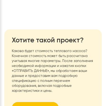
тепловому насосу эффективно работать в
различных климатических условиях, даже при низ
температурах окружающей среды.
Рекомендованная площадь отопления до 250 м.к
Это означает, что тепловой насос может
обеспечивать достаточное отопление для домо
площадью до 250 квадратных метров, что дела
его идеальным выбором для средних и крупных
жилых помещений.
Максимальная температура подачи теплоносит
60 °С
: Эта характеристика указывает на то, чт
тепловой насос способен подогревать воду до
высокой температуры, достаточной для отопле
помещений и использования в системе горячего
водоснабжения.
Тип теплового насоса воздух-вода
: Этот тип
насоса использует воздушный ресурс как источ
тепла и воду как теплоноситель для передачи
тепла в систему отопления или ГВП.