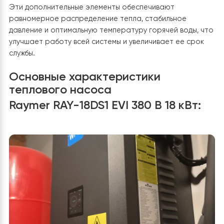
влияет на комфорт жителей данного дома.
В целом,
установка теплового насоса воздух-вода Raymer RA
18DS1 EVI 380 В 18 кВт
обеспечила клиенту не только существенные
экономические выгоды, но и повысила уровень комф
и безопасности его жилища. Благодаря этой систем
клиент может быть уверен в стабильной работе
отопления и горячего водоснабжения, что делает ег
жизнь более комфортной. Кроме того,
установка
дополнительных компонентов, таких как буферные б
и трехходовой клапан
, дополнила функционал систем
делая ее более гибкой и эффективной в использовани
Эти дополнительные элементы обеспечивают
равномерное распределение тепла, стабильное
давление и оптимальную температуру горячей воды,
улучшает работу всей системы и увеличивает ее сро