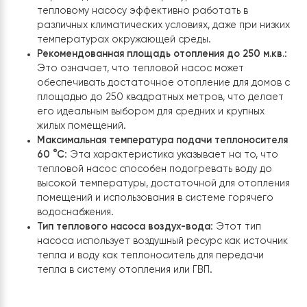
Теплопроизводительность 18 кВт
: Это означает
что тепловой насос способен эффективно
нагревать воду до определенной температуры 
отопления помещений и подготовки горячей вод
доме площадью до 270 квадратных метров.
Тип компрессора Panasonic DC инверторный
компрессор EVI
: Использование инверторного
компрессора от компании Panasonic обеспечив
более стабильную и эффективную работу
теплового насоса, что в свою очередь снижает
энергопотребление и экономит деньги на
электроэнергии.
Тип хладагента R410
: Это безопасный и
экологически чистый хладагент, который
используется в тепловом насосе для
транспортировки тепла из воздуха в систему
отопления или подачи горячей воды.
Рабочий диапазон температур -30℃/+43℃
: Эт
широкий диапазон температур позволяет