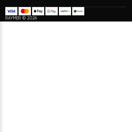
Оплата
Подарки
Разные способы оплаты
Бонусы и подарки для
для вашего удобства
постоянных клиентов
ИНФОРМАЦИЯ
УСЛУГИ
Проектирование системы
Доставка и Оплата
отопления
Договор Оферти
Доставка и монтаж
О нас
Ремонт и обслуживание
Политика конфиденциальности
Диагностика систем
Возврат
Гарантия на продукцию Raymer