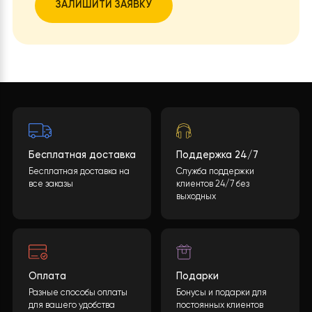
Хотите такой проект?
Какова будет стоимость теплового насоса?
Конечная стоимость может быть рассчитана
учитывая многие параметры. После заполнения
необходимой информации и нажатия кнопки
«ОТПРАВИТЬ ДАННЫЕ»
, мы обработаем ваши
данные и предоставим вам подробную
спецификацию с полным перечнем