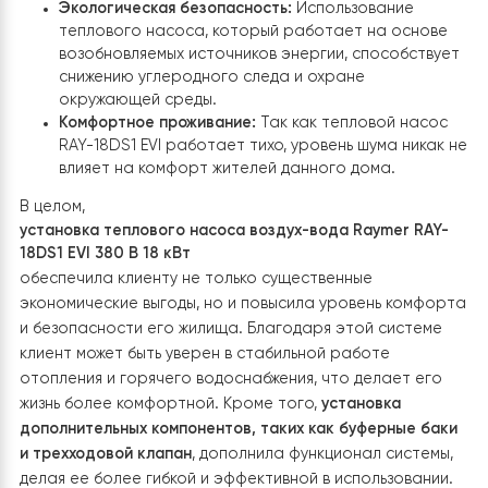
технологиям EVI и инверторного двигателя,
тепловой насос обеспечивает высокую
эффективность и снижает расходы на отоплени
горячее водоснабжение.
Комфорт и удобство:
Новая система обеспечив
стабильную температуру в помещении и горячу
воду по требованию, создавая комфортные усло
для проживания.
Долгосрочная надежность:
Качественное
оборудование и профессиональная установка
гарантируют долгосрочную и бесперебойную
работу системы, что снижает риски
непредвиденных поломок и ремонтов.
Экологическая безопасность:
Использование
теплового насоса, который работает на основ
возобновляемых источников энергии, способств
снижению углеродного следа и охране
окружающей среды.
Комфортное проживание:
Так как тепловой насо
RAY-18DS1 EVI
работает тихо, уровень шума ника