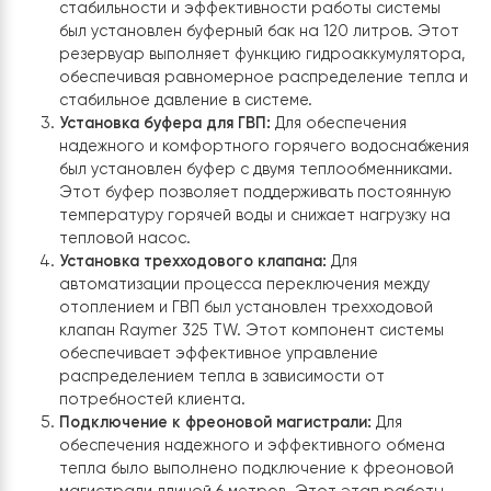
монтаж сплит-системы теплового насоса возду
вода
Raymer RAY-18DS1 EVI 380 В мощностью 18 
Для наружного блока данной сплит-системы был
специально изготовлена и монтирована подста
Этот этап работы включал не только установку
самого насоса, но и его настройку и подключе
к системе отопления и ГВП.
Установка буферного бака:
Для обеспечения
стабильности и эффективности работы системы
был установлен буферный бак на 120 литров. Э
резервуар выполняет функцию гидроаккумулято
обеспечивая равномерное распределение тепл
стабильное давление в системе.
Установка буфера для ГВП:
Для обеспечения
надежного и комфортного горячего водоснабж
был установлен буфер с двумя теплообменникам
Этот буфер позволяет поддерживать постоянн
температуру горячей воды и снижает нагрузку 
тепловой насос.