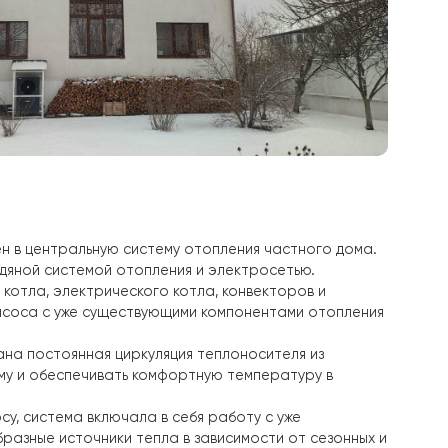
л установлен в центральную систему отопления частн
ие его с водяной системой отопления и электросетью
отопливного котла, электрического котла, конвекторов
соединению насоса с уже существующими компонентами 