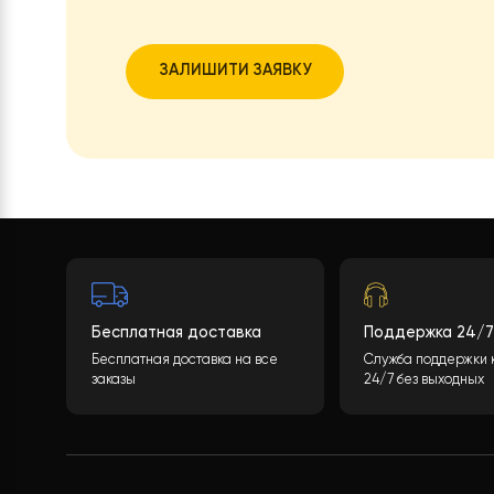
Хотите тако
Какова будет стоимость теплового нас
учитывая многие параметры. После зап
кнопки
«ОТПРАВИТЬ ДАННЫЕ»
, мы обра
спецификацию с полным перечнем обор
цены.
ЗАЛИШИТИ ЗАЯВКУ