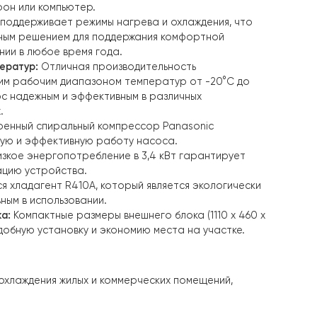
зводительность:
Тепловой насос
Raymer FA-04
обладае
водительностью в 15 кВт, что позволяет эффективно о
.
нт энергоэффективности (COP):
составляет 4.41, что го
фективности работы устройства и экономии энергии.
льные характеристики:
Насос оснащен встроенным WI-F
ечивает удобное управление и мониторинг работы уст
ерез смартфон или компьютер.
боты:
Насос поддерживает режимы нагрева и охлаждени
о универсальным решением для поддержания комфортно
ы в помещении в любое время года.
апазон температур:
Отличная производительность
ается широким рабочим диапазоном температур от -20
 делает насос надежным и эффективным в различных
ких условиях.
ссора:
Встроенный спиральный компрессор Panasonic
ает стабильную и эффективную работу насоса.
ребление:
Низкое энергопотребление в 3,4 кВт гарант