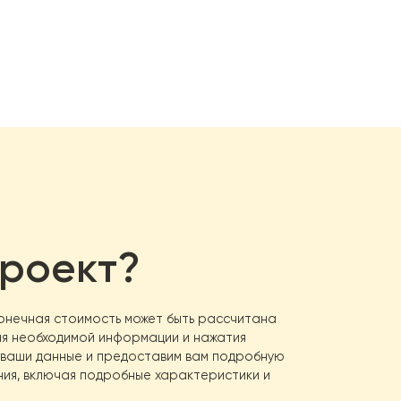
экономичн
Хладагент
безопасным
Размеры в
695 мм) об
дставляет собой надежное и эффективное решение для 
нимальных затратах на энергию.