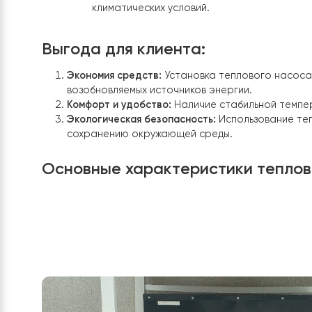
для обеспечения эффективной работы
Постоянная циркуляция теплоносител
теплоаккумуляторов в объеме 1200 л
каждом помещении.
Система отопления с твердотопливны
установленными твердотопливным кот
климатических условий.
Выгода для клиента:
Экономия средств:
Установка теплового н
возобновляемых источников энергии.
Комфорт и удобство:
Наличие стабильной 
Экологическая безопасность:
Использован
сохранению окружающей среды.
Основные характеристики те