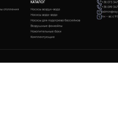
а 24/7
Оплата
держки клиентов
Разные способы оплаты для
ходных
вашего удобства
КАТАЛОГ
 системы отопления
Насосы воздух-вода
аж
Насосы вода-вода
живание
Насосы для подогрева бассейнов