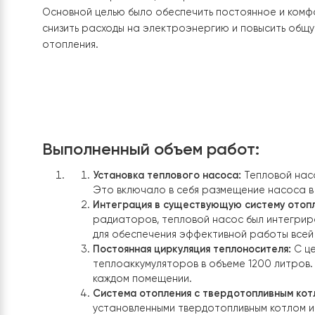
Клиент обратился с желанием
снизить затраты 
доме, площадью 220 квадратных метров
. Имея
как твердотопливный котел, электрический кот
клиент искал решение, которое было бы более
Основной целью было обеспечить постоянное 
снизить расходы на электроэнергию и повыси
отопления.
Выполненный объем работ:
Установка теплового насоса:
Теплово
Это включало в себя размещение нас
Интеграция в существующую систему
радиаторов, тепловой насос был инт