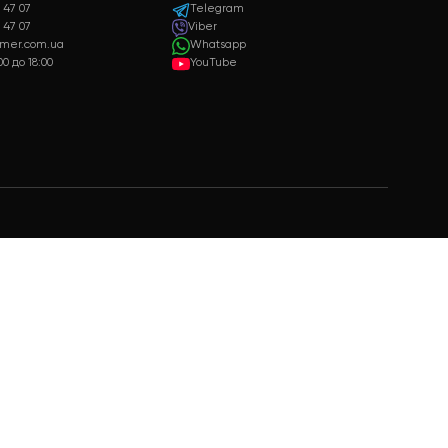
Гарантия качества
Подарки
Только качественная и
Бонусы и подарки для
сертифицированная продукция
постоянных клиентов
+38 073 347 47 07
Telegram
+38 099 347 47 07
Viber
admin@raymer.com.ua
Whatsapp
пн - вс с 9:00 до 18:00
YouTube