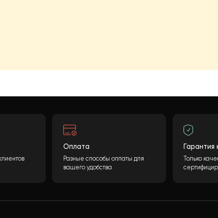
й проект?
оса? Конечная стоимость может быть рассчитана
олнения необходимой информации и нажатия
ботаем ваши данные и предоставим вам подробную
удования, включая подробные характеристики и