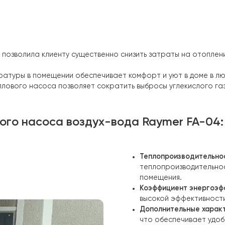
 всей системы в целом.
я:
С целью оптимизации работы системы отопления была
итров. Это позволило равномерно распределять тепло
м котлом и электрическим котлом:
Дополнительно к теп
лом и электрическим котлом. Это позволяло клиенту им
асоса позволила клиенту существенно снизить затраты
температуры в помещении обеспечивает комфорт и уют 
ие теплового насоса позволяет сократить выбросы угле
плового насоса воздух-вода
Rayme