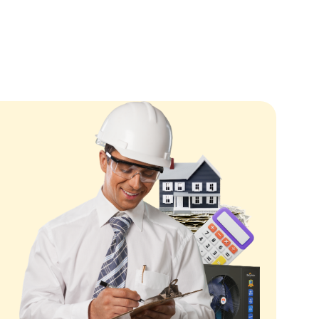
ую эксплуатацию устройства.
:
Используется хладагент R410A, который является экол
 и эффективным в использовании.
нешнего блока:
Компактные размеры внешнего блока (111
еспечивают удобную установку и экономию места на уча
обогрева и охлаждения жилых и коммерческих помещени