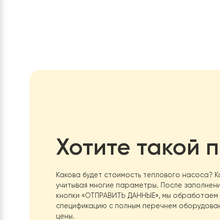
Тепловой насос воздух-вода Raymer FA-04
пре
обеспечивая высокий уровень комфорта при ми