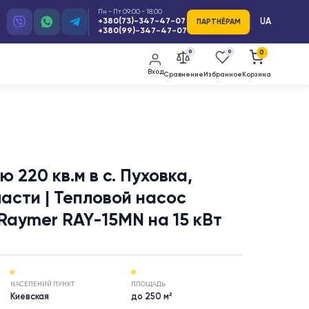
Пн - Пт 09:00 - 18:00
+380(73)-347-47-07
ПАРТ
+380(99)-347-47-07
0
Вход
Сравнение
Изб
15 КВТ
лощадью 220 кв.м в с. Пуховка,
кой области | Тепловой насос
х-вода Raymer RAY-15MN на 15 кВ