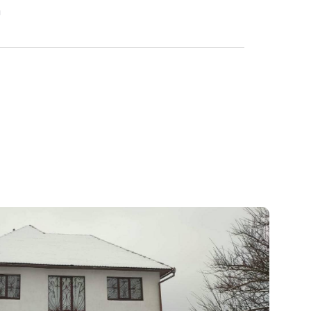
НАСЕЛЕНИЙ ПУНКТ
ПЛОЩАДЬ
асос воздух-
Киевская
до 250 м²
r RAY-15MN на
облочного типа
0в