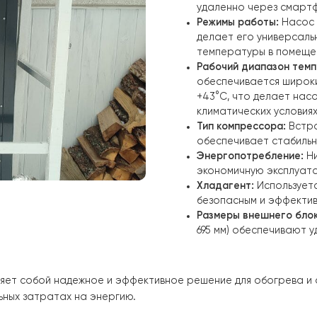
Теплопрои
теплопроиз
помещения
Коэффицие
высокой эф
Дополните
что обесп
удаленно ч
Режимы ра
делает ег
температур
Рабочий ди
обеспечив
+43°C, что
климатичес
Тип компре
обеспечив
Энергопот