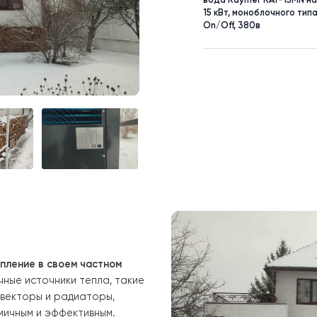
ТОВАР
Тепловой н
вода Rayme
15 кВт, мон
On/Off, 38