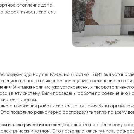
на отопление в своем частном
 различные источники тепла, такие
ел, конвекторы и радиаторы,
 экономичным и эффективным.
и комфортное отопление дома,
ть общую эффективность системы
й насос воздух-вода
Raymer FA-04 мощностью 15 кВт
бы
оса в специально подготовленном помещении, соединен
 отопления:
Учитывая наличие уже установленных тверд
егрирован в эту систему. Были проведены работы по 