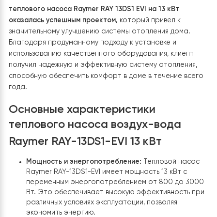
системы и обеспечивает равномерное отопление.
Выгоды для клиента
Экономия затрат на отопление:
Благодаря высо
эффективности и оптимизации энергопотреблен
клиент может существенно снизить затраты на
отопление.
Универсальность использования:
Насос подходи
как для теплых полов на первом этаже, так и для
радиаторного отопления на втором этаже,
обеспечивая равномерное распределение теп
по всему дому.
Надежность:
Высококачественное оборудовани
надежный компрессор обеспечивают
долговечность и стабильность работы системы.
Установка
теплового насоса Raymer RAY 13DS1 EVI на 13 кВт
оказалась успешным проектом,
который привел к