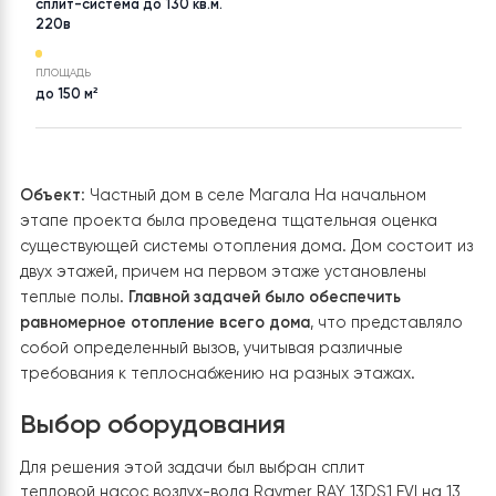
ТОВАР
НАСЕЛЕНИЙ ПУНКТ
Тепловой насос воздух-вода
Черниговская
Raymer RAY-13DS1-EVI на 13
кВт, инвертор до -30°C,
сплит-система до 130 кв.м.
220в
ПЛОЩАДЬ
до 150 м²
Объект
: Частный дом в селе Магала На начальном
этапе проекта была проведена тщательная оценка
существующей системы отопления дома. Дом состоит
двух этажей, причем на первом этаже установлены
теплые полы.
Главной задачей было обеспечить
равномерное отопление всего дома
, что представля