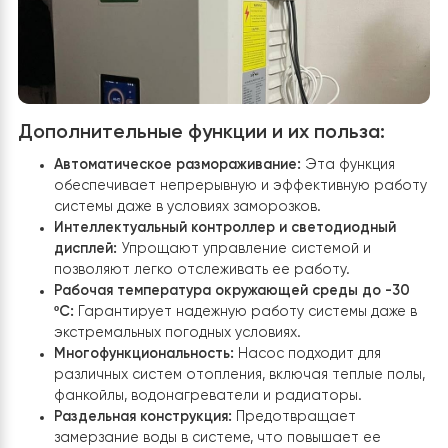
Площадь отопления:
Рекомендуемая площадь
отопления составляет от 80 до 170 кв.м, что де
этот насос подходящим для большинства жилых
зданий, обеспечивая эффективное отопление бе
необходимости дополнительных источников тепл
Температура нагрева носителя:
Способность
поддерживать температуру нагрева носителя д
55℃/60℃ гарантирует комфортное тепло даже
самые холодные дни.
Тип компрессора:
Инверторный компрессор
Panasonic EVI обеспечивает высокую
эффективность, надежность и тихую работу.
Тип хладагента:
Использование хладагента R41
повышает экологичность и эффективность сист