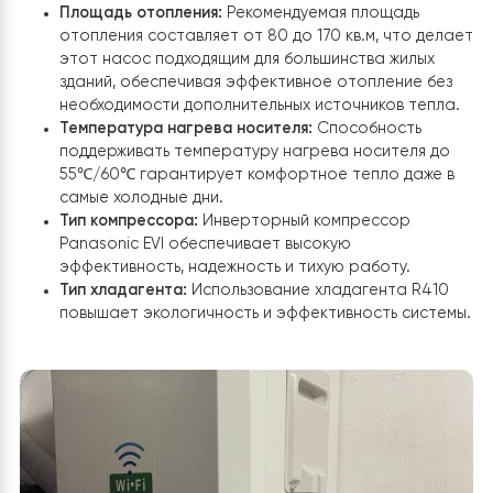
значительному улучшению системы отопления дома.
Благодаря продуманному подходу к установке и
использованию качественного оборудования, клиент
получил надежную и эффективную систему отопления
способную обеспечить комфорт в доме в течение вс
года.
Основные характеристики
теплового насоса воздух-вода
Raymer RAY-13DS1-EVI 13 кВт
Мощность и энергопотребление:
Тепловой нас
Raymer RAY-13DS1-EVI имеет мощность 13 кВт с
переменным энергопотреблением от 800 до 3
Вт. Это обеспечивает высокую эффективность 
различных условиях эксплуатации, позволяя
экономить энергию.