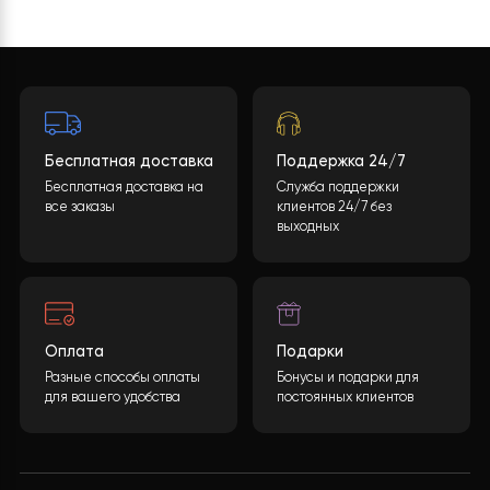
и услуг!
Хотите такой проект?
Какова будет стоимость теплового насоса?
Конечная стоимость может быть рассчитана
учитывая многие параметры. После заполнения
необходимой информации и нажатия кнопки
«ОТПРАВИТЬ ДАННЫЕ»
, мы обработаем ваши
данные и предоставим вам подробную
спецификацию с полным перечнем