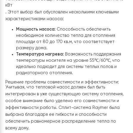
собой определенный вызов, учитывая различные
требования к теплоснабжению на разных этажах.
Выбор оборудования
Для решения этой задачи был выбран сплит
тепловой насос воздух-вода Raymer RAY 13DS1 EVI на 
кВт
. Этот выбор был обусловлен несколькими ключевыми
характеристиками насоса:
Мощность насоса:
Способность обеспечить
необходимое количество тепла для отопления
площади от 80 до 170 кв.м, что соответствует
размеру дома.
Температура нагрева:
Возможность поддержани
температуры носителя на уровне 55℃/60℃, чт
идеально подходит для системы теплых полов и
радиаторного отопления.