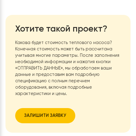
различных систем отопления, включая теплые по
фанкойлы, водонагреватели и радиаторы.
Раздельная конструкция:
Предотвращает
замерзание воды в системе, что повышает ее
надежность и безопасность.
Высокий SCOP и сверх-тихая
работа:
Обеспечивают высокую
энергоэффективность и комфортную
эксплуатацию.
Если вы ищете надежное и эффективное решение для
отопления,
тепловой насос воздух-вода Raymer RAY-13DS1-EVI
—
идеальный выбор. Обратитесь к нам уже сегодня, и н
опытные специалисты помогут вам с выбором,
установкой и обслуживанием насоса. Мы гарантируе
качество, надежность и долговечность наших продук