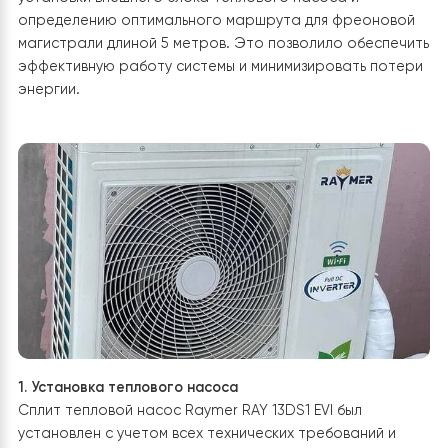
теплового насоса Raymer RAY 13DS1 EVI
была провед
тщательная подготовительная работа. Это включал
диагностику существующей системы отопления дома,
также анализ потребностей двухэтажного здания с
учетом равномерного отопления обоих этажей,
особенно учитывая наличие теплых полов на первом
этаже.
Планирование установки
Особое внимание было уделено выбору места для
установки внешнего блока теплового насоса и
определению оптимального маршрута для фреонов
магистрали длиной 5 метров. Это позволило обеспе
эффективную работу системы и минимизировать пот
энергии.