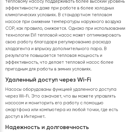
Экологическая чистота
Особое внимание следует уделить экологической
чистоте теплового насоса. Использование фреона
R410a делает его экологически безопасным вариант
Снижение выбросов CO2 помогает в борьбе с
изменением климата и делает насос более устойчивы
экологическим вызовам.
Бесшумная работа и комфорт:
Тепловой насос Raymer имеет бесшумную работ
что позволяет его использование в различных ж
помещениях, не нарушая комфорта.
Встроенная функция охлаждения в стандартной
версии насоса обеспечивает приятный
микроклимат в помещении даже в жаркое время
года.
Инверторная технология