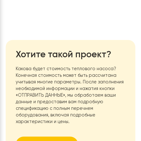
Тепловой насос обеспечивает эффективное
отопление зимой и охлаждение летом, что
позволяет поддерживать комфортную температ
в помещении в течение всего года.
Видимая экономия средств:
RAY-18DS1-EVI 380V
использует возобновляемую энергию из
окружающей среды (из воздуха), что позволяет
значительно снизить затраты на электроэнерг
по сравнению с традиционными системами
отопления и кондиционирования. Окупаемость в
затрат на установку данного теплового насос
составляет до 2-3 лет.
Экологичность:
Использование теплового насо
снижает выбросы углекислого газа, что делает 
систему экологически безопасной. Это важно д
тех, кто стремится уменьшить свой экологическ
след.
Удобство и автоматизация:
Насос оснащен
современными системами управления, которые