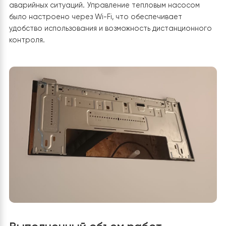
специалистами рекомендуется вставить дополнитель
фанкойлы для охлаждения помещений летом. Горячее
водоснабжение будет осуществлено за счет установ
бака косвенного нагрева Raymer DHWP 200 л. Для
повышения надежности и безопасности системы такж
было решено установить расширительный бак и
насосную группу. Это позволит поддерживать
стабильное давление в системе и избежать возможных
аварийных ситуаций. Управление тепловым насосом
было настроено через Wi-Fi, что обеспечивает
удобство использования и возможность дистанционн
контроля.