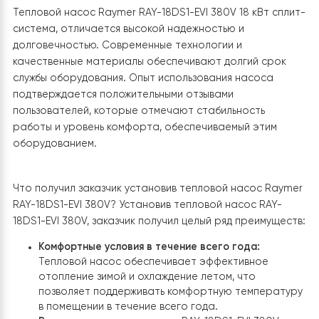
Инверторная технология в тепловом насосе позволя
регулировать мощность насоса в зависимости от
реальных потребностей. Это означает, что он
работает с максимальной эффективностью,
подстраиваясь под изменения внешних условий.
Преимущества такой системы заключаются в более
стабильном и комфортном обогреве, а также в
дополнительной экономии энергии.
Технология EVI
Технология EVI (Enhanced Vapor Injection) в тепловом
насосе Raymer RAY-18DS1-EVI
— это
усовершенствованная функция, которая повышает
эффективность и производительность теплового
насоса, особенно в условиях низких температур.
Технология EVI работает за счет впрыска
дополнительного пара в процесс сжатия, что позвол