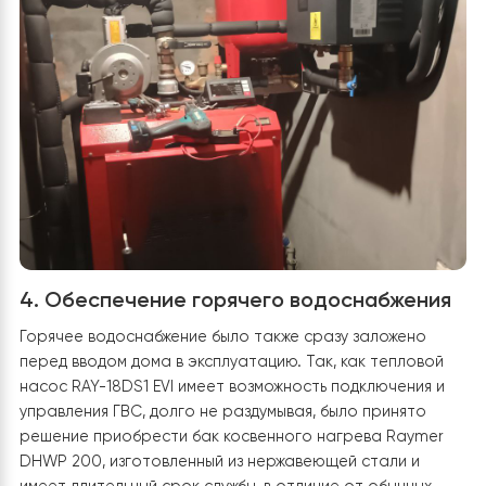
3. Установка внутреннего блока
Внутренний блок теплового насоса Raymer RAY-18DS
EVI был установлен в сухом, вентилируемом помещени
максимально комфортным доступом для обслуживания
Были подключены фреоновые трубы от наружного бл
а также трубы для ГВС и бака-накопителя с изоляцие
избежание образования конденсата. Подключен и
настроен сенсорный контроллер для управления
отоплением, охлаждением и ГВС. Установлен модем д
управления ТН дистанционно с телефона или любог
гаджета, который поддерживает Wi-Fi.