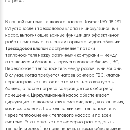
5. Установка дополнительных
компонентов системы
Система отопления требует установки дополнитель
емкостей для поддержания стабильной температуры
теплоносителя в системе. Для корректной работы
теплового насоса в режиме отопления, охлаждения
рекомендовано установить бак накопитель, благода
которому будет много плюсов: функция оттаивания —
запас горячей воды, дополнительная экономия
электроэнергии в межсезонье, осадок из системы буд
баке, а не в теплообменнике, функция большой
гидрострелки — насос не любит холодной обратной
циркуляции, для этого ему нужен смеситель, функцию
которого выполняет бак накопитель. Для данного
проекта достаточно было установить бак накопител