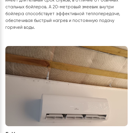
4. Обеспечение горячего водоснабжен
Горячее водоснабжение было также сразу заложено
перед вводом дома в эксплуатацию. Так, как теплово
насос RAY-18DS1 EVI имеет возможность подключения 
управления ГВС, долго не раздумывая, было принято
решение приобрести бак косвенного нагрева Rayme
DHWP 200, изготовленный из нержавеющей стали и