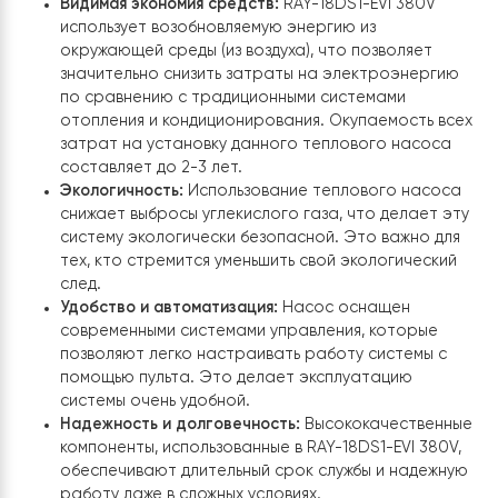
тепловому насосу поддерживать более высокий уров
эффективности даже при работе в более холодных
климатических условиях. В стандартном тепловом
насосе при снижении температуры наружного воздух
СОР, как правило, снижается. Однако при использова
технологии EVI тепловой насос может оптимизироват
свою работу благодаря регулированию расхода
хладагента и впрыску дополнительного пара. В
результате повышается тепловая мощность и
эффективность, что делает тепловой насос более
пригодным для работы в зимних условиях.
Удаленный доступ через Wi-Fi
Насосы оборудованы функцией удаленного доступа
через Wi-Fi. Это означает, что вы можете управлять
насосом и мониторить его работу с помощью
смартфона или компьютера из любой точки, где есть
доступ в Интернет.