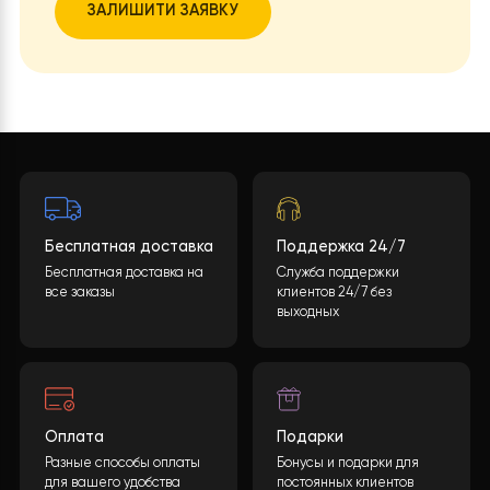
позволяют легко настраивать работу системы с
помощью пульта. Это делает эксплуатацию
системы очень удобной.
Надежность и долговечность:
Высококачествен
компоненты, использованные в RAY-18DS1-EVI 380
обеспечивают длительный срок службы и надеж
работу даже в сложных условиях.
Низкий уровень шума:
Тепловой насос работае
достаточно тихо, что повышает комфорт в
помещении, особенно ночью.
Отсутствие потребности в дополнительном
топливе:
В отличие от традиционных систем,
работающих на газе или нефтепродуктах, этот
тепловой насос не требует дополнительного
топлива, что снижает эксплуатационные расход
делает систему безопасной в использовании.
Вывод Таким образом, установка теплового насоса 
18DS1-EVI 380V в частном доме в c. Петриков позволи
клиенту значительно снизить расходы на отопление,