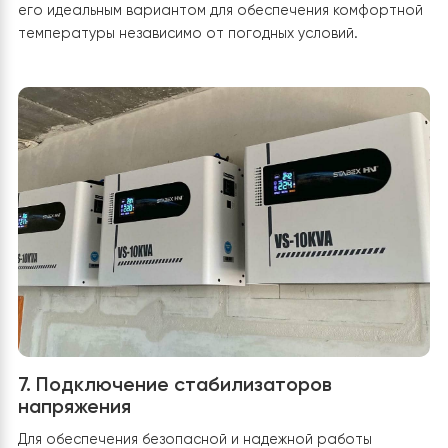
помещений.
Циркуляционный насос
обеспечивает
циркуляцию теплоносителя в системе, как для отопле
как и охлаждения. Постоянно двигает теплоноситель
через теплообменник теплового насоса и по всей
системе. Это позволяет равномерно распределять
тепло (или холод) по помещениям, а также обеспечи
эффективную передачу тепла к теплому полу,
радиаторам или фанкойлам и баку ГВС. Вместе эти
компоненты обеспечивают эффективную работу
системы теплоснабжения, переключение между
режимами и стабильную циркуляцию теплоносителя.
6. Использование фанкойлов для систе
охлаждения и дополнительного обогре
Так, как тепловой насос довольно универсальная вещ
обеспечении микроклимата в помещениях, что