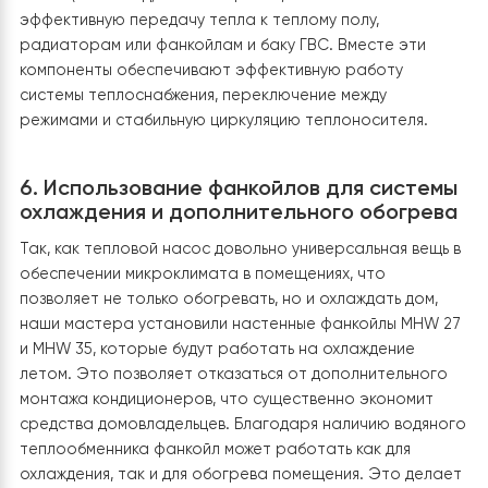
Raymer IMPOSOL 100 литров, исходя из расчетов дли
трассы теплого пола в доме. Также установлен бак
расширитель на 5 л для приема избыточной воды,
возникающей при тепловом расширении жидкости из
нагрева.
В данной системе теплового насоса Raymer RAY-18D
EVI установлен трехходовой клапан и циркуляционны
насос, выполняющие важные функции для эффективно
работы системы отопления и горячего водоснабжени
Трехходовой клапан
распределяет потоки
теплоносителя между различными контурами — между
отоплением и баком для горячего водоснабжения (ГВС
Переключает теплоноситель между различными зона
В случае, когда требуется нагрев бойлера ГВС, клап
перенаправляет поток из отопительного контура в
бойлер, а после нагрева возвращается к обогреву