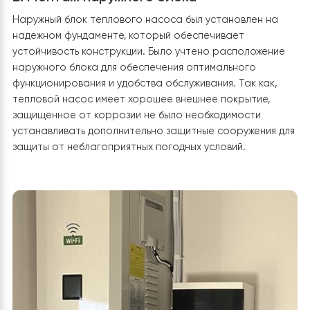
1. Подбор оборудования с учетом
климатических условий местности
Учитывая, что климат в данной местности за последн
десятилетия стал несколько мягче, но время от време
все равно температура может достигать до -25 ° C 
принято решение установить инверторный тепловой
насос Raymer RAY-18DS1 EVI, который легко адаптиру
свою работу к погодным условиям и способен работ
при температуре -30 ° C.
2. Монтаж наружного блока
Наружный блок теплового насоса был установлен на
надежном фундаменте, который обеспечивает
устойчивость конструкции. Было учтено расположен
наружного блока для обеспечения оптимального
функционирования и удобства обслуживания. Так как,