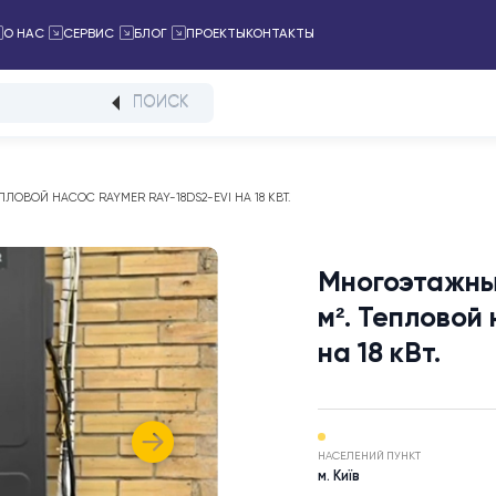
ПРОЕКТЫ
КОНТАКТЫ
ТАЛОГ
О НАС
СЕРВИС
БЛОГ
ПОИСК
0 М². ТЕПЛОВОЙ НАСОС RAYMER RAY-18DS2-EVI НА 18 КВТ.
Много
м². Т
на 18 