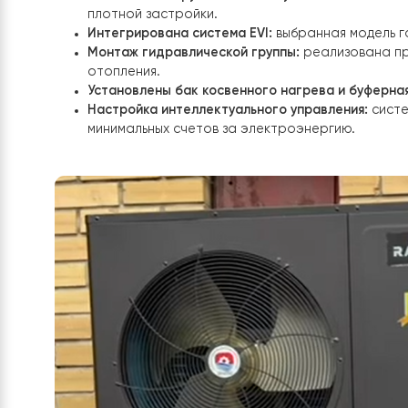
эффективность.
Система была спроектирована как безальтерна
В процессе реализации:
Установлен наружный блок Raymer 18 кВт:
плотной застройки.
Интегрирована система EVI:
выбранная мод
Монтаж гидравлической группы:
реализова
отопления.
Установлены бак косвенного нагрева и бу
Настройка интеллектуального управления
минимальных счетов за электроэнергию.