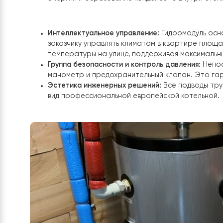
интерьера.
Ключевые аспекты монтажа внутреннего блока
Настенный монтаж и эргономика:
Внутренн
размещен на стене таким образом, чтобы 
всем сервисным точкам. Компактные габа
использовать высоту помещения, оставив 
системы.
Подключение фреоновой магистрали:
Поск
крыше, особое внимание было уделено ге
трассы, заходящей в квартиру. Внутренни
медными трубками в специальном защитном
энергии и образование конденсата внутри
Интеллектуальное управление:
Гидромодул
заказчику управлять климатом в квартире
температуры на улице, поддерживая макс
Группа безопасности и контроль давления: