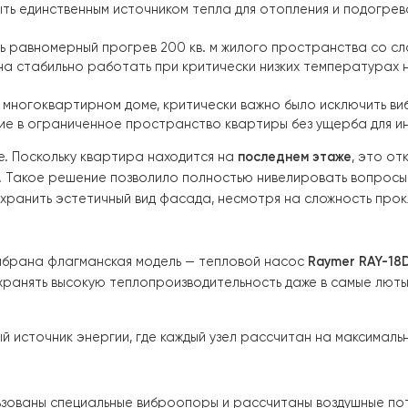
ексе г. Киева. Главной особенностью проекта стал пол
ен быть единственным источником тепла для отопления
печить равномерный прогрев 200 кв. м жилого простр
 должна стабильно работать при критически низких тем
ился в многоквартирном доме, критически важно было и
дование в ограниченное пространство квартиры без у
этажке. Поскольку квартира находится на
последнем э
здания
. Такое решение позволило полностью нивелирова
ия и сохранить эстетичный вид фасада, несмотря на сл
была выбрана флагманская модель — тепловой насос
Ra
ляет сохранять высокую теплопроизводительность даже 