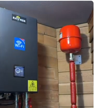
рывы ветра. Крепление рамы к несущим конструкциям в
усности блока, что гарантирует его устойчивость во в
ров в Киеве.
, что блок
Raymer RAY-18DS2-EVI
работает на совреме
меет инверторное управление вентиляторами, даже на
рыши он демонстрирует впечатляющую тишину. Теперь 
— это забота ветра, а не жильцов квартиры или их сос