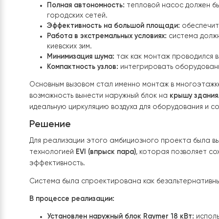
площадью
200 кв. м
в современном жилом компл
современных технологий.
Основные требования заказчика:
Полная автономность:
тепловой насос долж
городских сетей.
Эффективность на большой площади:
обес
Работа в экстремальных условиях:
система
киевских зим.
Минимизация шума:
так как монтаж провод
Компактность узлов:
интегрировать обору
Основным вызовом стал именно монтаж в много
возможность вынести наружный блок на
крышу 
идеальную циркуляцию воздуха для оборудован
Решение
Для реализации этого амбициозного проекта 
технологией
EVI (впрыск пара)
, которая позво