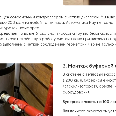
:
ий блок
Raymer
(гидромодуль) был
обеспечить свободный доступ ко
риты блока позволили рационально
место для других элементов
ольку наружный блок находится на
рметичности и теплоизоляции
й блок соединен с наружным
 кожухе, что исключает потери
 стен.
ь оснащен современным контроллером с четким дисплеем
 площадью 200 кв. м из любой точки мира. Автоматика
имальный уровень комфорта.
Непосредственно возле блока смонтирована группа б