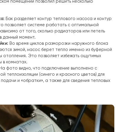
ковых нагрузках в морозные дни.
о не только облегчает дальнейшее обслуживание, но и 
уферной емкости и циркуляционного насо
пловым насосом на
18 кВт
, обслуживающей значительную
ерная емкость и циркуляционный насос играют роль
в», обеспечивающих плавную и бесперебойную работу 
ь на 100 литров:
ъекта мы установили вертикальную буферную емкость 
таж в техническом помещении позволил решить нескольк
ач:
ская развязка:
Бак разделяет контур теплового насоса
квартиры, что позволяет системе работать с оптималь