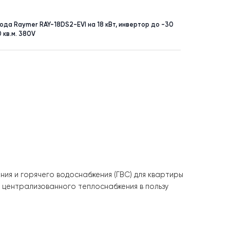
УНКТ
ПЛОЩАДЬ
до 200 м²
асос воздух-вода Raymer RAY-18DS2-EVI на 18 кВт, инвертор до
система до 240 кв.м. 380V
ему отопления и горячего водоснабжения (ГВС) для кв