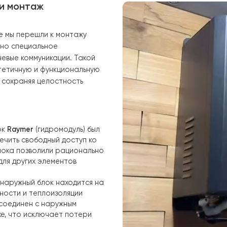
сильные по
учетом пар
сильных вет
Благодаря тому
фреоне
R32
и и
пространстве к
работы системы 
ьной и монтаж
а крыше мы перешли к монтажу
 выделено специальное
е ключевые коммуникации. Такой
ую, эстетичную и функциональную
омнат и сохраняя целостность