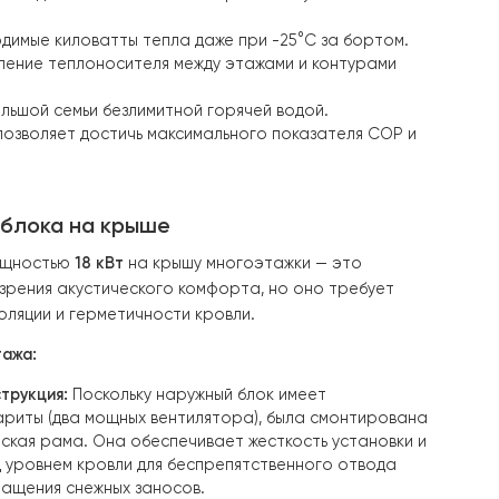
а максимальную отдачу и надежность.
душные потоки для тихой и стабильной работы в услов
лучит необходимые киловатты тепла даже при -25°C за 
е распределение теплоносителя между этажами и кон
еспечения большой семьи безлимитной горячей водой.
льцев, что позволяет достичь максимального показате
аружного блока на крыше
го насоса мощностью
18 кВт
на крышу многоэтажки — э
ние с точки зрения акустического комфорта, но оно т