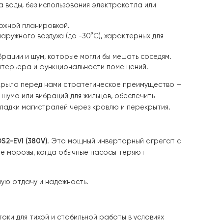
ный отказ от централизованного теплоснабжения в поль
 и подогрева воды, без использования электрокотла ил
анства со сложной планировкой.
пературах наружного воздуха (до -30°C), характерных 
сключить вибрации и шум, которые могли бы мешать сос
щерба для интерьера и функциональности помещений.
таже
, это открыло перед нами стратегическое преиму
ть вопросы шума или вибраций для жильцов, обеспечит
ожность прокладки магистралей через кровлю и перекр
ymer RAY-18DS2-EVI (380V)
. Это мощный инверторный аг
в самые лютые морозы, когда обычные насосы теряют