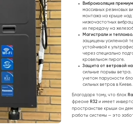
особого вниман
Ключевые особе
Усиленная 
значительн
специальна
приподнима
конденсат
Виброизоля
массивных 
монтажа н
низкочаст
их переда
Магистрали
защищены у
устойчивой
через спец
кровельном
Защита от 