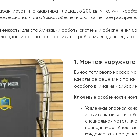
тивный источник энергии, где каждый узел рассчитан н
использованы специальные виброопоры и рассчитаны воз
ель гарантирует, что квартира площадью 200 кв. м по
на профессиональная обвязка, обеспечивающая четко
ферная емкость:
для стабилизации работы системы и об
:
система адаптирована под графики потребления владе
1. Монтаж н
Вынос теплово
идеальное реше