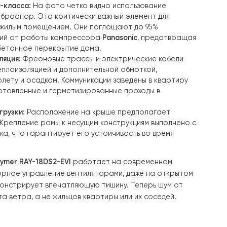
ия к виброизоляции и герметичности кровли.
нности монтажа:
опорная конструкция:
Поскольку наружный блок имеет
ый вес и габариты (два мощных вентилятора), была см
я металлическая рама. Она обеспечивает жесткость ус
ет блок над уровнем кровли для беспрепятственного 
а и предотвращения снежных заносов.
ция премиум-класса:
На фото четко видно использован
резиновых виброопор. Это критически важный элемент 
а крыше над жилым помещением. Они поглощают до 95%
отных вибраций от работы компрессора
Panasonic
, пре
чу на железобетонное перекрытие дома.
 и теплоизоляция:
Фреоновые трассы и электрические 
силенной теплоизоляцией и дополнительной обмоткой,
 к ультрафиолету и осадкам. Коммуникации заведены в 
иально подготовленные и герметизированные проходы 
 пироге.
ветровой нагрузки:
Расположение на крыше предполаг