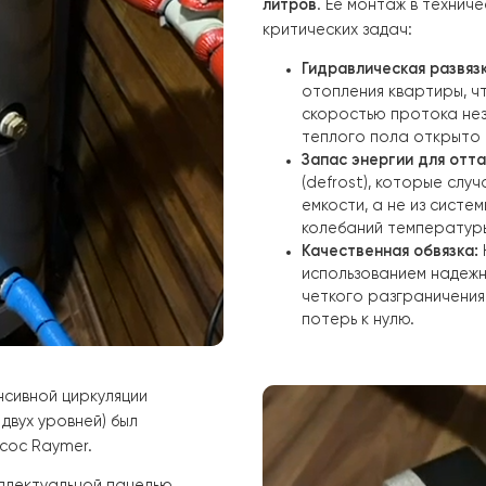
о гарантирует стабильную работу системы даже при пи
ы труб выполнены с четким соблюдением геометрии, чт
ьной.
3. Монтаж б
В системе с те
в
200 кв. м
, буф
«стабилизаторо
оборудования.
Буферная емкост
Для данного об
литров
. Ее мон
критических зад
Гидравличе
отопления 