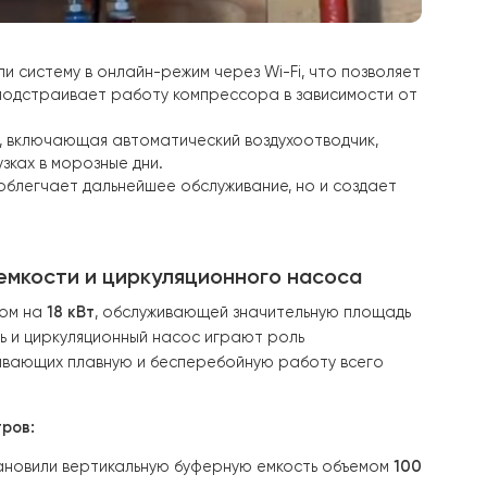
. Мы вывели систему в онлайн-режим через Wi-Fi, что
 Raymer сама подстраивает работу компрессора в завис
езопасности, включающая автоматический воздухоотво