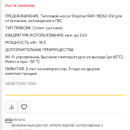
234 000
грн
283 500
грн
Первоначальная
Текущая
цена
цена:
Код товара:
RAY-18DS2-EVI-380V
составляла
234
283
000 грн.
Нет в наличии
500 грн.
ПРЕДНАЗНАЧЕНИЕ: Тепловой насос Raymer RAY-18DS2-EVI 
отопления, охлаждения и ГВС
ТИП ПРИБОРА: Сплит система
КВАДРАТУРА ИСПОЛЬЗОВАНИЯ, кв.м: до 240
МОЩНОСТЬ, кВт: 18.0
ДОПОЛНИТЕЛЬНЫЕ ПРЕИМУЩЕСТВА:
Wi-Fi управление, Высокая температура на выходе (до 60
Работа при -30 °C
ГАРАНТИЯ: 5 лет на компрессор, 3 года на другие
комплектующие
ХАРАКТЕРИСТИКИ