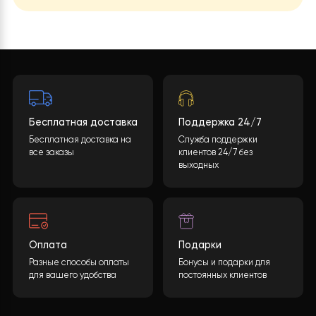
Четырехходовой клапан
Sanhua
Конечная стоимость может быть рассчитана
учитывая многие параметры. После заполнения
Теплообменник по
Паяный пластинчатый
необходимой информации и нажатия кнопки
воде
теплообменник SS 316
«ОТПРАВИТЬ ДАННЫЕ
«, мы обработаем ваши
Компрессор
Panasonic Rotary EVI DC inverter
данные и предоставим вам подробную
спецификацию с полным перечнем
Тип хладагента
R32
оборудования, включая подробные
характеристики и цены.
Контроллер
CCHW004 с сенсорным дисплеем
Wi-Fi модуль
Встроенный
ОСТАВИТЬ ЗАЯВКУ
Материал
Оцинкованная сталь, окрашенная в
корпуса
черный цвет
Степень защиты
IPX4
Расширительный бак
5 л
Диаметр труб (газовая фаза)
15,88 мм