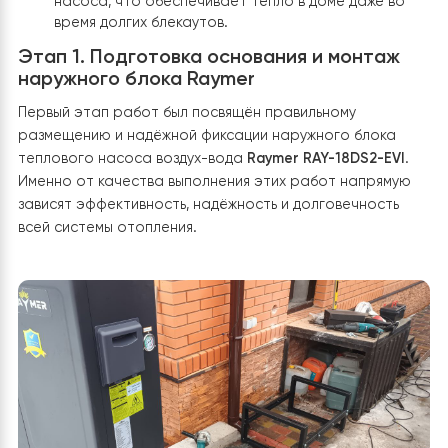
электрокотел.
Автономность без усилий
: В отличие от
твердотопливного котла,
Raymer
работает
полностью в автоматическом режиме. Владельц
больше не нужно быть «кочегаром» — система с
поддерживает заданную температуру.
Длительная работа при отключениях
: Благодар
низкому потреблению энергии (по сравнению с
ТЭНовыми котлами), емкости аккумуляторов
хватает на длительное время работы тепловог
насоса, что обеспечивает тепло в доме даже в
время долгих блекаутов.
Этап 1. Подготовка основания и монтаж
наружного блока Raymer
Первый этап работ был посвящён правильному
размещению и надёжной фиксации наружного блока
теплового насоса воздух-вода
Raymer RAY-18DS2-EV