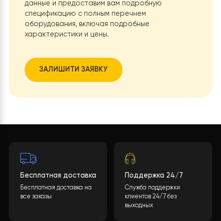
Почему новая система выигрывае
предыдущих?
1. Тепловой насос vs Электрокотел
Электрокотел был первым решением, которое
разочаровало из-за огромных расходов. Тепловой
насос
Raymer RAY-18DS2-EVI
потребляет в
3-4 раза
меньше
энергии для генерации того же количества
тепла. Это критически важно при работе от инверт
Deye
, так как позволяет аккумуляторам держать заря
несколько раз дольше.
2. Тепловой насос vs Твердотопливный котел
Твердотопливный котел требовал постоянного надз
чистки и подбрасывания сырья, что изматывало
владельца. Тепловой насос работает по принципу
«установил и забыл»: он интегрирован в общую сист
и автоматически переключается между отоплением 
нагревом ГВС в баке на
300 литров
.