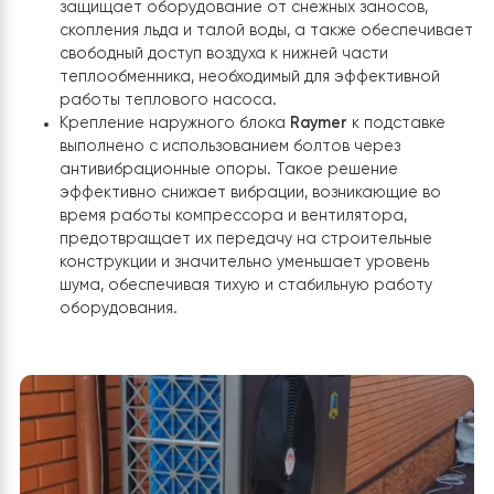
DEYE
. Это позволило максимально сократить длину
трубопроводов и электрических кабелей, уменьшить
тепловые потери, снизить стоимость монтажных рабо
обеспечить более аккуратную прокладку всех
инженерных коммуникаций.
Установка надёжной подставки
Для монтажа была использована специальная
металлическая подставка рамного типа, жёстко
закреплённая на заранее подготовленном ров
основании из тротуарной плитки. Такая
конструкция обеспечивает устойчивость
оборудования даже при длительной эксплуатаци
исключает его смещение.
Подставка поднимает наружный блок над уровн
земли, что особенно важно в зимний период. Эт
защищает оборудование от снежных заносов,
скопления льда и талой воды, а также обеспечи