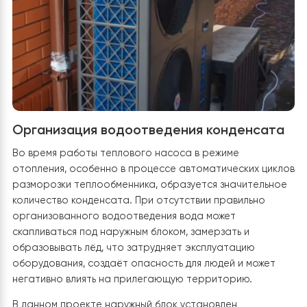
свободный доступ воздуха к нижней части
теплообменника, необходимый для эффективной
работы теплового насоса.
Крепление наружного блока
Raymer
к подставк
выполнено с использованием болтов через
антивибрационные опоры. Такое решение
эффективно снижает вибрации, возникающие во
время работы компрессора и вентилятора,
предотвращает их передачу на строительные
конструкции и значительно уменьшает уровень
шума, обеспечивая тихую и стабильную работу
оборудования.