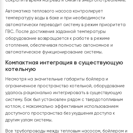
достаточного запаса горячей воды для большого до
и обеспечение её бесперебойной подачи даже при
длительных отключениях электроэнергии.
Бойлер косвенного нагрева Raymer DW
300 L
Для системы горячего водоснабжения установлен
бойлер косвенного нагрева
Raymer DWHP 300 L
объёмом
300 литров
. Такой объём позволяет полнос
покрывать потребности большой семьи, обеспечивая
комфортное использование душа, ванны и кухни даже
периоды пикового водоразбора.
Благодаря большому объёму бак выполняет функцию
аккумулятора тепловой энергии: тепловой насос
нагревает воду в наиболее эффективном режиме, по
чего она длительное время сохраняет заданную
температуру за счёт качественной теплоизоляции ба