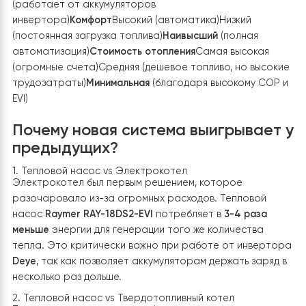
систему. Бак был установлен рядом с твердотопливн
котлом, с максимально эффективным использованием
доступного пространства без ухудшения доступа к
другим узлам системы.
Все трубопроводы между тепловым насосом, бойлер
системой ГВС выполнены минимальной длины и
качественно теплоизолированы. Это позволяет
существенно снизить тепловые потери при
транспортировке теплоносителя и повысить общую
энергоэффективность системы.
Автоматический контроль и безопасная
эксплуатация
Для стабильной работы бойлер оснащён необходимы
датчиками температуры, группой безопасности,
воздухоотводчиками и другими защитными элементам