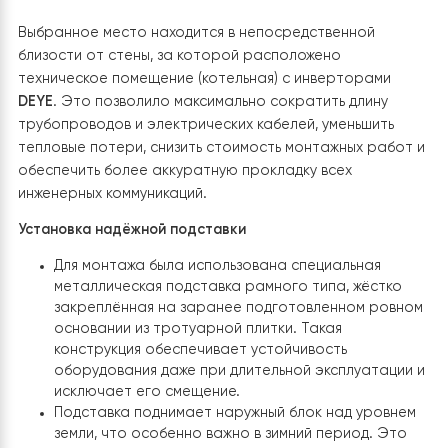
Свободная циркуляция воздуха
Место для установки было выбрано с учётом
необходимости свободной циркуляции больших объём
воздуха через теплообменник. Наружный блок разме
на открытом участке параллельно стене здания, что
обеспечивает беспрепятственный забор воздуха с
задней стороны и мощный выброс охлаждённого возд
вперёд. Такое расположение предотвращает
рециркуляцию воздуха, которая может снизить
производительность теплового насоса и увеличить
потребление электроэнергии.
Близость к котельной
Выбранное место находится в непосредственной
близости от стены, за которой расположено
техническое помещение (котельная) с инверторами