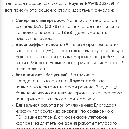
оставался главный вопрос: как отапливать дом во в
блекаутов, чтобы не сжечь весь запас аккумуляторов 
пару часов и не возвращаться к закидыванию дров в
котел?
Окончательное решение: Тепловой нас
Raymer RAY-18DS2-EVI (18 кВт)
После ряда экспериментов выбор остановился на
тепловом насосе воздух-вода
Raymer RAY-18DS2-EVI
.
вот почему это решение стало идеальным финалом:
Синергия с инвертором
: Мощности инверторно
системы
DEYE (30 кВт)
вполне хватает для питан
теплового насоса на
18 кВт
даже в моменты
пиковых нагрузок.
Энергоэффективность EVI
: Благодаря технолог
впрыска пара (EVI), насос выдает высокую тепл
мощность даже при сильных морозах, потребляя
этом в
3-4 раза меньше
электричества, чем ст