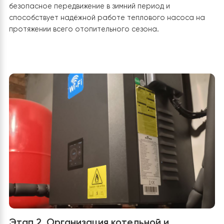
негативно влиять на прилегающую территорию.
В данном проекте наружный блок установлен
непосредственно возле входа в котельную, что
существенно упростило прокладку трубопроводов и
электрических коммуникаций, а также обеспечило
удобный доступ для последующего сервисного
обслуживания. В то же время такое расположение
потребовало особого внимания к организации отво
конденсата, поскольку в зоне входа недопустимо
образование льда, который может представлять
опасность при передвижении.
Конденсат собирается в поддоне наружного блока и
отводится через дренажный патрубок. В данном
монтаже предусмотрено, что вода будет стекать на
тротуарную плитку под агрегатом. При этом основа
имеет необходимый уклон, благодаря чему вода
свободно отводится от фундамента здания и не