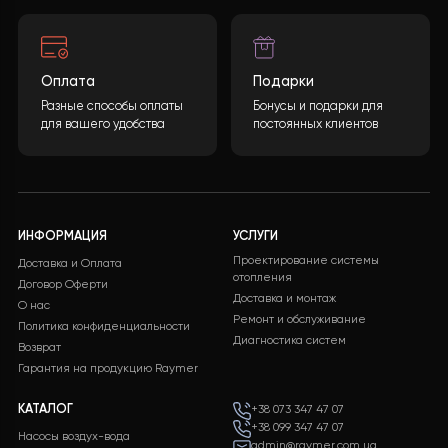
3. Синергия с инверторной системой Deye (30 кВт)
Главное преимущество текущей конфигурации —
стабильность во время блэкаутов.
Плавный запуск:
Инверторная технология
Raym
позволяет избегать скачков напряжения, что
бережет ресурс дорогостоящей системы
Deye
.
Продолжительность работы:
Благодаря высоко
эффективности (
EVI
), даже при низких температ
на улице, система потребляет минимум энергии 
аккумуляторов, обеспечивая дом теплом и горя
водой в течение суток и более.
ИТОГ
Владелец получил максимально сбалансированное
решение: он сохранил твердотопливный котел в
качестве экстремального резерва, но перевел
основную нагрузку на
автономный, экономный и
комфортный
тепловой насос.