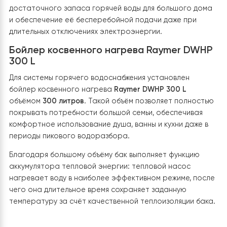
этот процесс отвечает трёхходовой клапан, которы
управляется автоматикой теплового насоса. Благо
этому пользователю не требуется вручную изменять
режимы работы — система самостоятельно определ
текущую потребность в тепловой энергии и
обеспечивает как стабильное отопление, так и
бесперебойное горячее водоснабжение.
Синергия с инверторами DEYE
Отдельным преимуществом данного проекта стала
интеграция теплового насоса с уже установленной
системой резервного электропитания на базе
инверторов
DEYE
общей мощностью
30 кВт
.
Гидромодуль подключён к электрическому щиту, кот
питается именно от этой системы.
Благодаря современному инверторному компрессор
тепловой насос не создаёт резких пусковых токов.