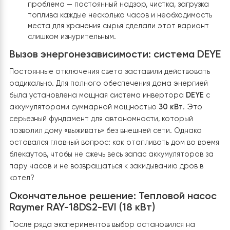
которое быстро разочаровало владельца из-з
огромных счетов за электроэнергию, особенно
пиковые зимние месяцы.
Этап 2: Твердотопливный котел.
Пытаясь
сэкономить, владелец установил котел на дров
угле. Расходы снизились, но появилась новая
проблема — постоянный надзор, чистка, загрузк
топлива каждые несколько часов и необходимос
места для хранения сырья сделали этот вариан
слишком изнурительным.
Вызов энергонезависимости: система D
Постоянные отключения света заставили действоват
радикально. Для полного обеспечения дома энергие
была установлена мощная система инвертора
DEYE
аккумуляторами суммарной мощностью
30 кВт
. Это
серьезный фундамент для автономности, который
позволил дому «выживать» без внешней сети. Однако