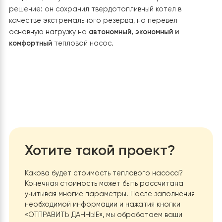
Ниже представлен анализ трех этапов, которые про
владелец дома, и их эксплуатационных характеристи
Характеристика
Электрокотел
Твердотопливный
котел
Тепловой насос Raymer +
Deye
Энергоэффективность
Низкая (1 кВт электричест
1 кВт тепла)Зависит от качества дров и КПД
котла
Высокая
(1 кВт электричества ≈ 3.5–4 кВт
тепла)
Автономность
Отсутствует (не работает при
блэкаутах)Частичная (требует ручного труда)
Полная
(работает от аккумуляторов
инвертора)
Комфорт
Высокий (автоматика)Низкий
(постоянная загрузка топлива)
Наивысший
(полная
автоматизация)
Стоимость отопления
Самая высокая
(огромные счета)Средняя (дешевое топливо, но высо
трудозатраты)
Минимальная
(благодаря высокому CO
EVI)