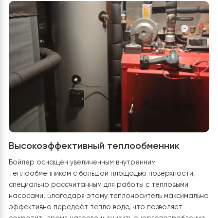
Мощность компрессора увеличивается плавно, поэт
нагрузка на инверторы и аккумуляторные батареи
возрастает постепенно. Это существенно повышае
стабильность работы всей энергосистемы здания,
позволяет более эффективно использовать накопле
электроэнергию и обеспечивает непрерывное
отопление даже при длительных отключениях
электроснабжения.
Этап 3. Накопление тепловой энергии и
организация горячего водоснабжения
Для обеспечения максимального комфорта жильцов и
эффективного использования возможностей теплово
насоса
Raymer RAY-18DS2-EVI
в систему был
интегрирован современный бойлер косвенного нагр
Основной задачей данного этапа стало создание