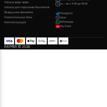
Хотите такой проект?
Какова будет стоимость теплового насоса?
Конечная стоимость может быть рассчитана
учитывая многие параметры. После заполнения
необходимой информации и нажатия кнопки
«ОТПРАВИТЬ ДАННЫЕ»
, мы обработаем ваши
данные и предоставим вам подробную
спецификацию с полным перечнем