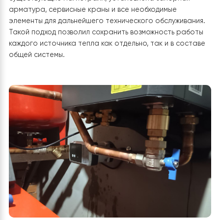
Стратегическое размещение
гидромодуля
Внутренний блок (гидромодуль) теплового насоса
Raymer
был установлен непосредственно возле входа
котельную. Такое расположение выбрано не случайн
Во-первых, оно обеспечивает максимально удобный
доступ к сенсорной панели управления для контроля
температуры, режимов работы и сервисных настроек
Во-вторых, именно эта зона позволила существенно
сократить длину трубопроводов между наружным и
внутренним блоками, что положительно влияет на
эффективность работы всей системы.
Интеграция в существующую систему
отопления
Подключение нового оборудования выполнялось к уж