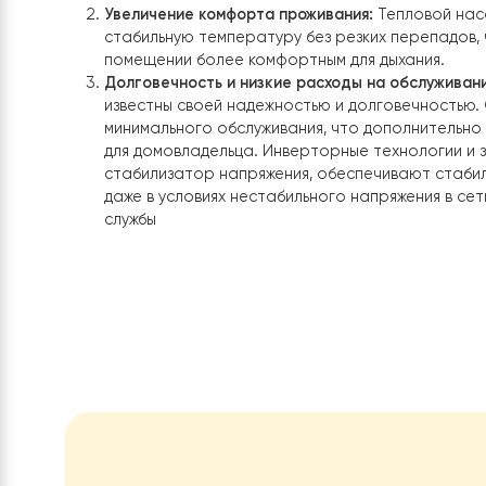
Снижение затрат на отопление:
Главное п
теплового насоса Raymer RAY-24DS1 EVI 
ежемесячных расходов на отопление. По 
системами, такими как твердотопливные и
насос использует значительно меньше эне
температуры, что
может сократить затра
Это обусловлено высоким коэффициентом
который у данной модели достигает опти
современным технологиям, таким как инвер
Увеличение комфорта проживания:
Теплово
стабильную температуру без резких переп
помещении более комфортным для дыхания
Долговечность и низкие расходы на обслу
известны своей надежностью и долговечн
минимального обслуживания, что дополни
для домовладельца. Инверторные технолог
стабилизатор напряжения, обеспечивают 
даже в условиях нестабильного напряжения
службы