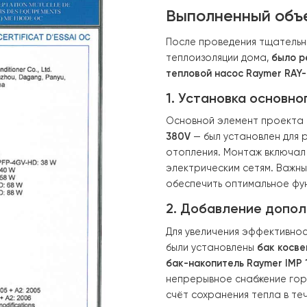
расходы на отопление его частного дома, предпочтя у
 новую систему в существующую инфраструктуру, но и 
Выполненн
После проведен
теплоизоляции 
тепловой насос
1. Установк
Основной элеме
380V
— был уста
отопления. Мон
электрическим 
обеспечить опт
2. Добавле