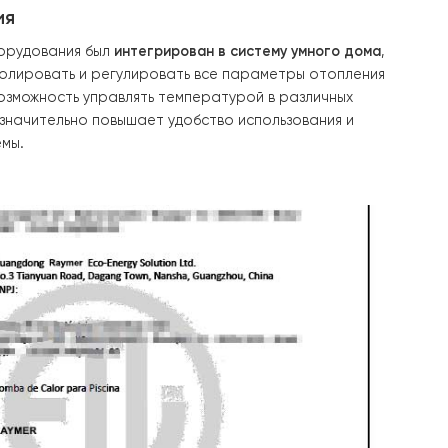
 эффективности системы и возможности накопления горя
ны
бак косвенного нагрева Raymer DHWP 250L
и
 Raymer IMP 100 литров
. Эти устройства не только обе
абжение горячей водой, но и помогают экономить энер
 тепла в течение длительного времени.
управления
теплового оборудования был
интегрирован в систему ум
иенту контролировать и регулировать все параметры 
. Это дало возможность управлять температурой в раз
ависимо, что значительно повышает удобство использов
ность системы.