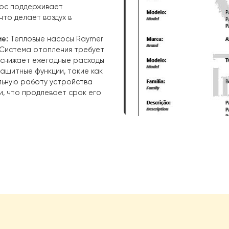
реимущество использования
— значительное уменьшение
сравнению с традиционными
ли электрические котлы, тепловой
ргии для поддержания нужной
ты на электроэнергию до 50-60%
.
 преобразования энергии,
мальных значений благодаря
торный двигатель и система EVI.
й насос поддерживает
адов, что делает воздух в
.
живание:
Тепловые насосы Raymer
остью. Система отопления требует
тельно снижает ежегодные расходы
ии и защитные функции, такие как
стабильную работу устройства
 в сети, что продлевает срок его