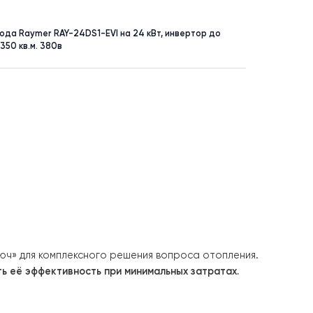
УНКТ
ПЛОЩАДЬ
до 250 м²
асос воздух-вода Raymer RAY-24DS1-EVI на 24 кВт, инвертор д
ит-система до 350 кв.м. 380в