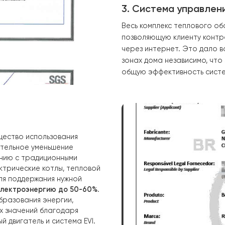
Для увеличения
были установле
бак-накопитель
непрерывное сн
счёт сохранения
3. Система 
Весь комплекс 
позволяющую кл
через интернет
зонах дома нез
общую эффектив