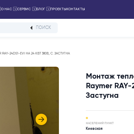
ПРОЕКТЫ
КОНТАКТЫ
ТАЛОГ
О НАС
СЕРВИС
БЛОГ
ПОИСК
YMER RAY-24DS1-EVI НА 24 КВТ 380В, C. ЗАСТУГНА
Монта
Rayme
Засту