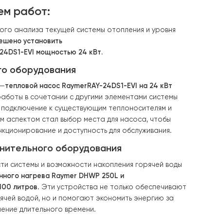
слугу «под ключ» для комплексного решения вопроса от
гарантировать её эффективность при минимальных затра
ый объем работ:
ия тщательного анализа текущей системы отопления и 
дома,
было решено установить
 Raymer RAY-24DS1-EVI мощностью 24 кВт
.
а основного оборудования
нт проекта —
тепловой насос Raymer
RAY-24DS1-EVI
на 
новлен для работы в сочетании с другими элементами 
таж включал подключение к существующим теплоносите
сетям. Важным аспектом стал выбор места для насоса, 
имальное функционирование и доступность для обслужи
ние дополнительного оборудования