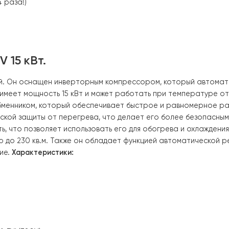
запасом.
ый контроллер и светодиодный дисплей, а также через 
ия в 4 раза!)
380V 15 кВт.
мещений. Он оснащен инверторным компрессором, кото
Насос имеет мощность 15 кВт и может работать при те
плообменником, который обеспечивает быстрое и рав
атической защиты от перегрева, что делает его более
ощность, что позволяет использовать его для обогрева 
ощадью до 230 кв.м. Также он обладает функцией автом
лаждение.
Характеристики: