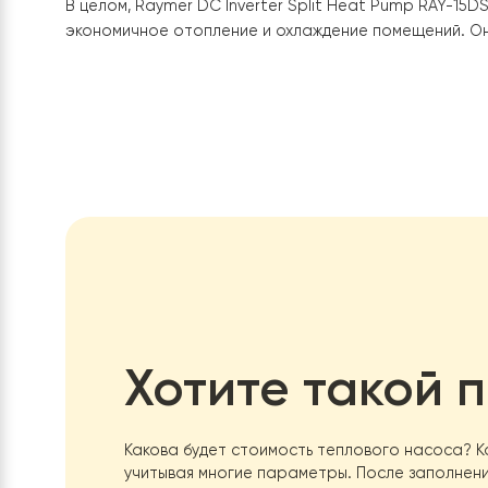
Мощность: 15 кВт
Рабочая температура: -25…+43°C
Инверторный компрессор
Автоматическая защита от перегрева
Компактный и эстетичный дизайн
В целом,
Raymer DC Inverter Split Heat Pump RAY
экономичное отопление и охлаждение помещений