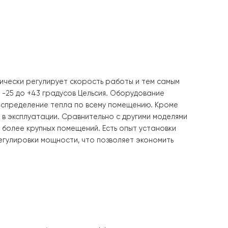
Wi-Fi
рый автоматически регулирует скорость работы и тем 
мпературе от -25 до +43 градусов Цельсия. Оборудован
номерное распределение тепла по всему помещению. 
 безопасным в эксплуатации. Сравнительно с другими м
и охлаждения более крупных помещений. Есть опыт уста
атической регулировки мощности, что позволяет эконо