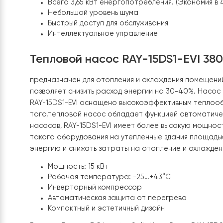
Равномерный обогрев всей площи дома с 
Есть и обогрев и охлаждение помещений.
Удобное управление через интеллектуальн
Всего 3,65 кВт енергопотребления. (Эконом
Небольшой уровень шума
Быстрый доступ для обслуживания
Интеллектуальное управление
Тепловой насос RAY-15DS1-EVI 
предназначен для отопления и охлаждения по
позволяет снизить расход энергии на 30-40%. 
RAY-15DS1-EVI
оснащено высокоэффективным те
того,тепловой насос обладает функцией автом
насосов, RAY-15DS1-EVI имеет более высокую м
такого оборудования на утепленные здания пл
энергию и снижать затраты на отопление и ох