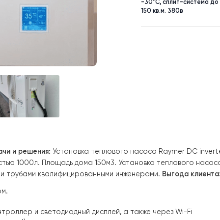
вода Rayme
EVI на 15 к
-30°C, спл
150 кв.м. 3
м.
Задачи и решения:
Установка теплового насоса
Raym
мкостью 1000л. Площадь дома 150м3. Установка теплов
 медными трубами квалифицированными инженерами.
Выг