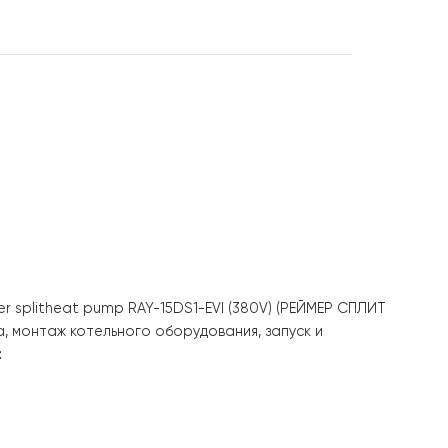
r RAY-15DS1-
Вт, инвертор до
ит-система до
80в
er DC inverter splitheat pump RAY-15DS1-EVI (380V)
(РЕЙ
ого насоса, монтаж котельного оборудования, запуск
ода клиента: