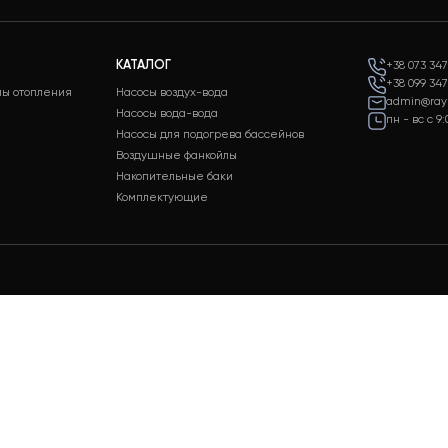
а 24/7
Оплата
держки клиентов
Разные способы оплаты для
ходных
вашего удобства
КАТАЛОГ
 системы отопления
Насосы воздух-вода
аж
Насосы вода-вода
живание
Насосы для подогрева бассейнов
стем
Воздушные фанкойлы
Накопительные баки