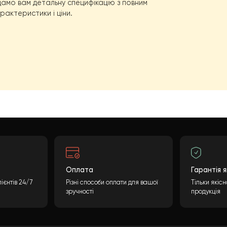
ий проект?
інцева вартість може бути розрахована враховуючи
обхідної інформації та натискання кнопки
ні і надамо вам детальну специфікацію з повним
ні характеристики і ціни.