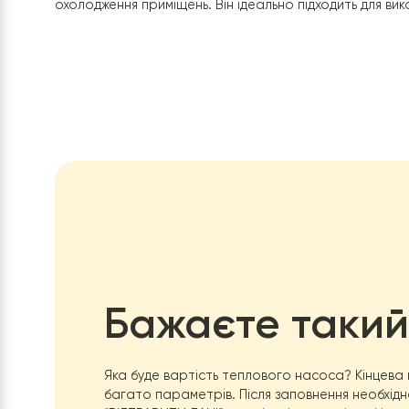
Робоча температура: -25…+43°C
Інверторний компресор
Автоматичний захист від перегріву
Компактний та естетичний дизайн
В цілому, т
епловий насос Raymer DC Inverter Spli
охолодження приміщень. Він ідеально підходить дл