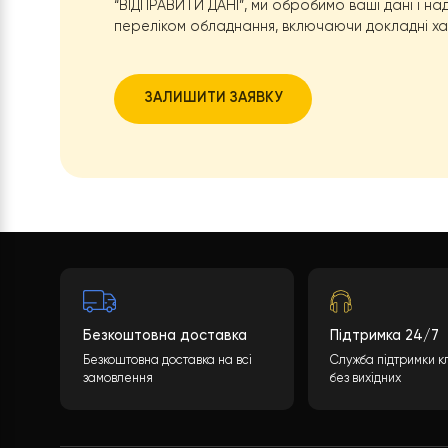
Бажаєте так
Яка буде вартість теплового насоса? К
багато параметрів. Після заповнення не
“ВІДПРАВИТИ ДАНІ”, ми обробимо ваші да
переліком обладнання, включаючи доклад
ЗАЛИШИТИ ЗАЯВКУ