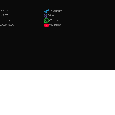
Гарантія якості
Подарунки
Тільки якісна та сертифікована
Бонуси та подарунки д
продукція
постійних клієнтів
+38 073 347 47 07
Telegram
+38 099 347 47 07
Viber
admin@raymer.com.ua
Whatsapp
пн - нд з 9:00 до 18:00
YouTube