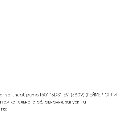
r RAY-15DS1-
Вт, інвертор до
іт-система до
80в
r DC inverter splitheat pump
RAY-15DS1-EVI
(380V) (РЕ
 насосу, монтаж котельного обладнання, запуск та
Вигода клієнта: