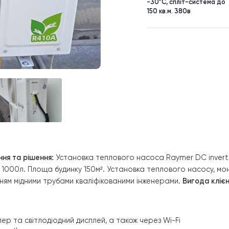
вода Rayme
EVI на 15 к
-30°C, спл
150 кв.м. 3
Завдання та рішення:
Установка теплового насоса Rayme
ністю 1000л. Площа будинку 150м². Установка теплового
язуванням мідними трубами кваліфікованими інженерами.