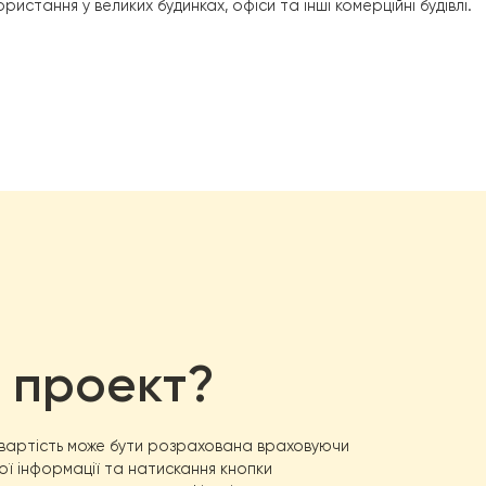
t RAY-15DS1-EVI (380V)
є високоякісним та надійним насо
я використання у великих будинках, офіси та інші комерцій