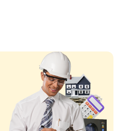
сом, який забезпечує ефективне та економічне опаленн
ні будівлі.