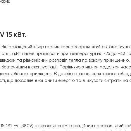
пасом.
онтролер та світлодіодний дисплей, а також через Wi-Fi
я в 4 рази!)
380V 15 кВт.
іщень. Він оснащений інверторним компресором, який а
отужність 15 кВт і може працювати при температурі від 
ечує швидкий та рівномірний розподіл тепла по всьому
ь його безпечнішим в експлуатації. Порівняно з іншими м
 охолодження більших приміщень. Є досвід встановлення 
тужності, що дозволяє економити енергію та знижувати