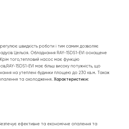
втоматично регулює швидкість роботи і тим самим дозв
-25 до +43 градусів Цельсія. Обладнання
RAY-15DS1-EVI
ос
 приміщенню. Крім того,тепловий насос має функцію
оделями насосів,
RAY-15DS1-EVI
має більш високу потужніст
такого обладнання на утеплені будинки площею до 230 кв
 витрати на опалення та охолодження.
Характеристики: