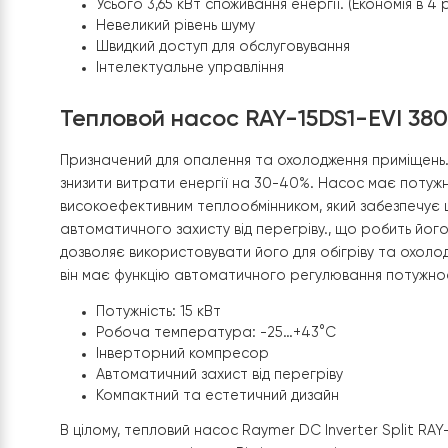
Рівномірне обігрів усієї площі будинку із за
Є й обігрів та охолодження приміщень.
Зручне керування через інтелектуальний к
Усього 3,65 кВт споживання енергії. (Економі
Невеликий рівень шуму
Швидкий доступ для обслуговування
Інтелектуальне управління
Тепловой насос RAY-15DS1-EVI 
Призначений для опалення та охолодження прим
знизити витрати енергії на 30-40%. Насос має п
високоефективним теплообмінником, який забезп
автоматичного захисту від перегріву., що робит
дозволяє використовувати його для обігріву та
він має функцію автоматичного регулювання по
Потужність: 15 кВт