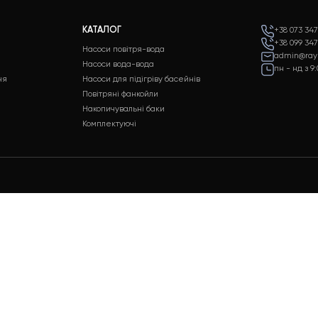
 24/7
Оплата
имки клієнтів 24/7
Різні способи оплати для вашої
зручності
КАТАЛОГ
истеми
Насоси повітря-вода
таж
Насоси вода-вода
уговування
Насоси для підігріву басейнів
тем
Повітряні фанкойли
Накопичувальні баки
Комплектуючі