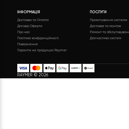
Безкоштовна доставка
Підтримка
Безкоштовна доставка на всі
Служба підтр
замовлення
без вихідних
ІНФОРМАЦІЯ
ПОСЛУГИ
Доставка та Оплата
Проектування с
Договір Оферти
Доставка та мон
Про нас
Ремонт та обсл
Політика конфіденційності
Діагностика сис
Повернення
Гарантія на продукцію Raymer