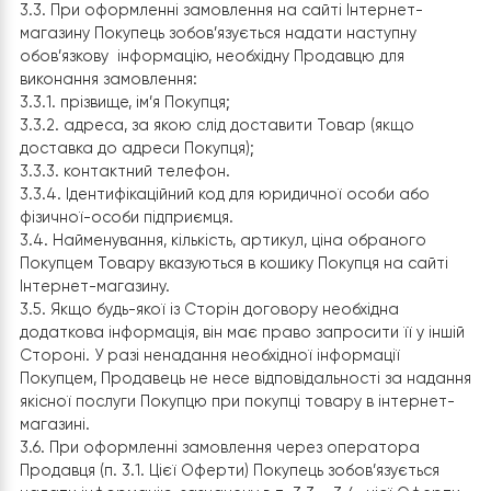
3.1. Покупець самостійно оформлює замовлення в
Інтернет-магазину через форму «Кошика», або зроби
замовлення електронною поштою чи за номером
телефону, вказаним в розділі контактів Інтернет-
магазину.
3.2. Продавець має право відмовитися від передання
замовлення Покупцеві у випадку, якщо відомості, вказа
Покупцем під час оформлення замовлення, є неповни
або викликають підозру щодо їх дійсності.
3.3. При оформленні замовлення на сайті Інтернет-
магазину Покупець зобов’язується надати наступну
обов’язкову інформацію, необхідну Продавцю для
виконання замовлення:
3.3.1. прізвище, ім’я Покупця;
3.3.2. адреса, за якою слід доставити Товар (якщо
доставка до адреси Покупця);
3.3.3. контактний телефон.
3.3.4. Ідентифікаційний код для юридичної особи або
фізичної-особи підприємця.
3.4. Найменування, кількість, артикул, ціна обраного