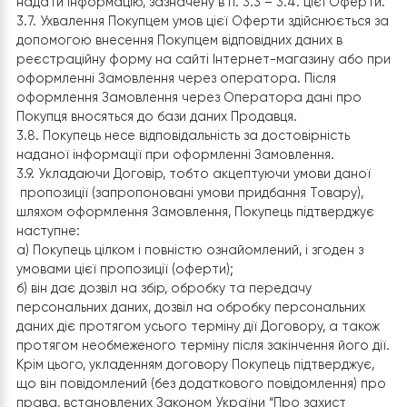
Покупцем Товару вказуються в кошику Покупця на сайт
Інтернет-магазину.
3.5. Якщо будь-якої із Сторін договору необхідна
додаткова інформація, він має право запросити її у ін
Стороні. У разі ненадання необхідної інформації
Покупцем, Продавець не несе відповідальності за над
якісної послуги Покупцю при покупці товару в інтерне
магазині.
3.6. При оформленні замовлення через оператора
Продавця (п. 3.1. Цієї Оферти) Покупець зобов’язується
надати інформацію, зазначену в п. 3.3 – 3.4. цієї Офер
3.7. Ухвалення Покупцем умов цієї Оферти здійснюєтьс
допомогою внесення Покупцем відповідних даних в
реєстраційну форму на сайті Інтернет-магазину або
оформленні Замовлення через оператора. Після
оформлення Замовлення через Оператора дані про
Покупця вносяться до бази даних Продавця.
3.8. Покупець несе відповідальність за достовірність
наданої інформації при оформленні Замовлення.