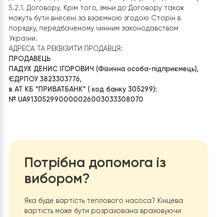
8.1. Надаючи свої персональні дані на сайті Інтернет
магазину при реєстрації або оформленні Замовлення
Покупець надає Продавцеві свою добровільну згоду н
обробку, використання (у тому числі і передачу) своїх
персональних даних, а також вчинення інших дій,
передбачених Законом України «Про захист
персональних даних», без обмеження терміну дії такої
згоди.
8.2. Продавець зобов’язується не розголошувати
отриману від Покупця інформацію. Не вважається
порушенням надання Продавцем інформації
контрагентам і третім особам, що діють на підставі
договору з Продавцем, в тому числі і для виконання
зобов’язань перед Покупцем, а також у випадках, коли
розкриття такої інформації встановлено вимогами
чинного законодавства України.
8.3. Покупець несе відповідальність за підтримання сво
персональних даних в актуальному стані. Продавець 
несе відповідальності за неякісне виконання або