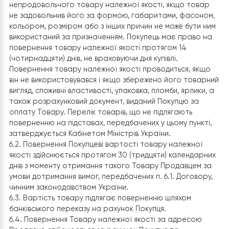
5.1.2. Не розголошувати будь-яку приватну інформаці
про Покупця і не надавати доступ до цієї інформації
третім особам, за винятком випадків, передбачених
законодавством та під час виконання Замовлення
Покупця.
5.2. Продавець має право:
5.2.1 Змінювати умови цього Договору, а також ціни на
Товари та послуги, в односторонньому порядку,
розміщуючи їх на сайті Інтернет-магазину. Всі зміни
набувають чинності з моменту їх публікації.
5.3 Покупець зобов’язується:
5.3.1 До моменту укладення Договору ознайомитися зі
змістом Договору, умовами Договору і цінами,
запропонованими Продавцем на сайті Інтернет-
магазину.
5.3.2 На виконання Продавцем своїх зобов’язань пере
Покупцем останній повинен повідомити всі необхідні да
що однозначно ідентифікують його як Покупця, і доста
для доставки Покупцеві замовленого Товару.