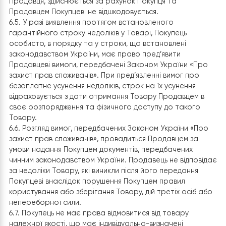
6. Повернення Товару
6.1. Покупець має право на повернення Продавцеві
непродовольчого товару належної якості, якщо това
не задовольнив його за формою, габаритами, фасон
кольором, розміром або з інших причин не може бути 
використаний за призначенням. Покупець має право 
повернення товару належної якості протягом 14
(чотирнадцяти) днів, не враховуючи дня купівлі.
Повернення товару належної якості проводиться, як
він не використовувався і якщо збережено його това
вигляд, споживчі властивості, упаковка, пломби, ярлики
також розрахунковий документ, виданий Покупцю за
оплату Товару. Перелік товарів, що не підлягають
поверненню на підставах, передбачених у цьому пункт
затверджується Кабінетом Міністрів України.
6.2. Повернення Покупцеві вартості товару належної
якості здійснюється протягом 30 (тридцяти) календар
днів з моменту отримання такого Товару Продавцем 
умови дотримання вимог, передбачених п. 6.1. Договор