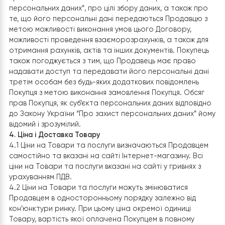
3.9. Укладаючи Договір, тобто акцептуючи умови дано
пропозиції (запропоновані умови придбання Товару),
шляхом оформлення Замовлення, Покупець підтвердж
наступне:
а) Покупець цілком і повністю ознайомлений, і згоден з
умовами цієї пропозиції (оферти);
б) він дає дозвіл на збір, обробку та передачу
персональних даних, дозвіл на обробку персональних
даних діє протягом усього терміну дії Договору, а та
протягом необмеженого терміну після закінчення його 
Крім цього, укладенням договору Покупець підтверджу
що він повідомлений (без додаткового повідомлення) 
права, встановлених Законом України “Про захист
персональних даних”, про цілі збору даних, а також п
те, що його персональні дані передаються Продавцю
метою можливості виконання умов цього Договору,
можливості проведення взаєморозрахунків, а також д
отримання рахунків, актів та інших документів. Покупе
також погоджується з тим, що Продавець має право