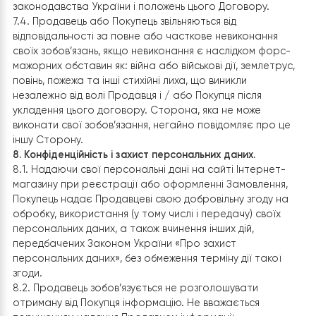
чинним законодавством України. Продавець не відпов
за недоліки Товару, які виникли після його передання
Покупцеві внаслідок порушення Покупцем правил
користування або зберігання Товару, дій третіх осіб 
непереборної сили.
6.7. Покупець не має права відмовитися від товару
належної якості, що має індивідуально-визначені
властивості, якщо зазначений товар може бути
використаний виключно Покупцем, який його придбав, 
т.ч. за за бажанням Покупця не стандартні розміри,
характеристики, зовнішній вигляд, комплектація та інш
Підтвердженням того, що товар має індивідуально-
визначені властивості, є відмінність розмірів товару т
інших характеристик, що вказані в інтернет-магазині.
6.8. Повернення товару, у випадках, передбачених
законом та цим Договором, здійснюється за адресою
вказаною на сайті в розділі «Контакти»
7. Відповідальність
7.1. Продавець не несе відповідальності за шкоду,