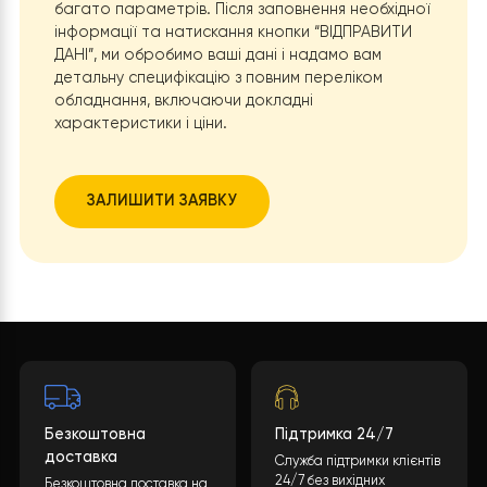
невиконання своїх зобов’язань у зв’язку з неактуальніс
інформації про Покупця або невідповідністю її дійсност
9. Інші умови
9.1. Цей договір укладено на території України і діє
відповідно до чинного законодавства України.
9.2. Усі спори, що виникають між Покупцем і Продавцем
вирішуються шляхом переговорів. У випадку недосягн
врегулювання спірного питання шляхом переговорів,
Покупець та/або Продавець мають право звернутися
вирішенням спору до судових органів відповідно до
чинного законодавства України.
9.3. Продавець має право вносити зміни до цього
Договору в односторонньому порядку, передбаченом
5.2.1. Договору. Крім того, зміни до Договору також
можуть бути внесені за взаємною згодою Сторін в
порядку, передбаченому чинним законодавством
України.
АДРЕСА ТА РЕКВІЗИТИ ПРОДАВЦЯ:
ПРОДАВЕЦЬ