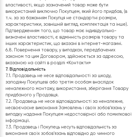
чинним законодавством України.
6.3. Вартість товару підлягає поверненню шляхом
банківського переказу на рахунок Покупця.
6.4. Повернення Товару належної якості за адресою
Продавця, здійснюється за рахунок Покупця та
Продавцем Покупцеві не відшкодовується.
6.5. У разі виявлення протягом встановленого
гарантійного строку недоліків у Товарі, Покупець
особисто, в порядку та у строки, що встановлені
законодавством України, має право пред’явити
Продавцеві вимоги, передбачені Законом України «П
захист прав споживачів». При пред’явленні вимог про
безоплатне усунення недоліків, строк на їх усунення
відраховується з дати отримання Товару Продавцем 
своє розпорядження та фізичного доступу до такого
Товару.
6.6. Розгляд вимог, передбачених Законом України «П
захист прав споживачів», провадиться Продавцем за
умови надання Покупцем документів, передбачених