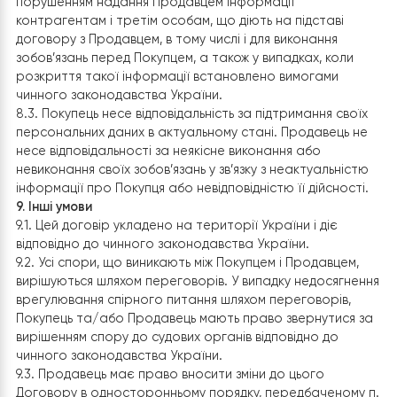
заподіяну Покупцеві або третім особам внаслідок
неналежного монтажу, використання, зберігання Тов
придбаного у Продавця.
7.2. Продавець не несе відповідальності за неналежне,
несвоєчасне виконання Замовлень і своїх зобов’язань 
випадку надання Покупцем недостовірної або помилк
інформації.
7.3. Продавець і Покупець несуть відповідальність за
виконання своїх зобов’язань відповідно до чинного
законодавства України і положень цього Договору.
7.4. Продавець або Покупець звільняються від
відповідальності за повне або часткове невиконання
своїх зобов’язань, якщо невиконання є наслідком фор
мажорних обставин як: війна або військові дії, землетр
повінь, пожежа та інші стихійні лиха, що виникли
незалежно від волі Продавця і / або Покупця після
укладення цього договору. Сторона, яка не може
виконати свої зобов’язання, негайно повідомляє про 
іншу Сторону.
8. Конфіденційність і захист персональних даних.