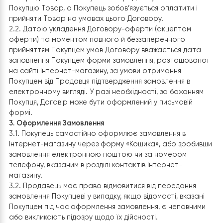
1.5. Продавець –
ПАДУХ ДЕНИС ІГОРОВИЧ (Фiзична
особа-пiдприємець),
ЄДРПОУ 3823303776,
в АТ КБ “ПРИВАТБАНК” ( код банку 305299):
№ UA913052990000026003033308070
2. Предмет Договору
2.1. Продавець зобов’язується передати у власність
Покупцю Товар, а Покупець зобов’язується оплатити і
прийняти Товар на умовах цього Договору.
2.2. Датою укладення Договору-оферти (акцептом
оферти) та моментом повного й беззаперечного
прийняттям Покупцем умов Договору вважається дат
заповнення Покупцем форми замовлення, розташован
на сайті Інтернет-магазину, за умови отримання
Покупцем від Продавця підтвердження замовлення в
електронному вигляді. У разі необхідності, за бажання
Покупця, Договір може бути оформлений у письмовій
формі.
3. Оформлення Замовлення