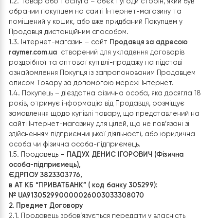
пропозиція Продавця, адресована невизначеному ко
осіб, укласти з Продавцем
raymer.com.ua
договір купів
продажу товару дистанційним способом (далі –
«Договір») на умовах, що містяться в цій Оферті.
1.2. Товар або Послуга – об’єкт угоди сторін, який був
обраний покупцем на сайті Інтернет-магазину та
поміщений у кошик, або вже придбаний Покупцем у
Продавця дистанційним способом.
1.3. Інтернет-магазин – сайт
Продавця за адресою
raymer.com.ua
створений для укладення договорів
роздрібної та оптової купівлі-продажу на підставі
ознайомлення Покупця із запропонованим Продавцем
описом Товару за допомогою мережі Інтернет.
1.4. Покупець – дієздатна фізична особа, яка досягла 
років, отримує інформацію від Продавця, розміщує
замовлення щодо купівлі товару, що представлений н
сайті Інтернет-магазину для цілей, що не пов’язані зі
здійсненням підприємницької діяльності, або юридична
особа чи фізична особа-підприємець.