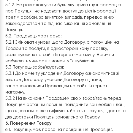
4.8. При отриманні товару Покупець повинен у
присутності представника служби доставки (перевізн
перевірити відповідність Товару якісним і кількісним
характеристикам (найменування товару, кількість,
комплектність, термін придатності).
4.9. Покупець або його представник під час прийманн
Товару підтверджує своїм підписом в товарному чеку
або в замовленні/ або в транспортній накладній на
доставку товарів, що не має претензій до кількості
товару, зовнішнім виглядом і комплектності товару.
4.10. Право власності та ризик випадкової втрати аб
пошкодження Товару переходить до Покупця або йог
Представника з моменту отримання Товару Покупцем
місті поставки Товару при самостійній доставки Това
від Продавця, чи під час передачі Продавцем товару
службі доставки (перевізнику) обраної Покупцем.
5. Права ті обов’язки Сторін
5.1. Продавець зобов’язаний:
5.1.1. Передати Покупцеві товар у відповідності до умо
цього Договору та замовлення Покупця.