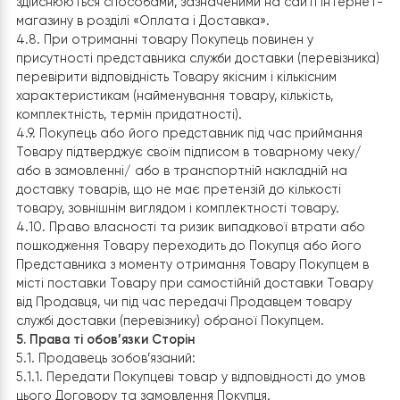
Покупцю. Вартість доставки Товару Покупець сплач
відповідно до діючих тарифів служб доставки
(перевізників) безпосередньо обраній ним службі дост
(перевізнику).
4.4. Вартість Товару яка вказана на сайті Інтернет-
магазину не включає в себе вартість доставки Товар
адресу Покупця.
4.5. Продавець може вказати орієнтовну вартість
доставки Товару на адресу Покупця під час зверненн
Покупця із відповідним запитом до Продавця шляхом
надіслання листа на електронну пошту або при
оформленні замовлення через оператора інтернет-
магазину.
4.6. Зобов’язання Покупця по оплаті Товару вважають
виконаними з моменту надходження Продавцю коштів 
його рахунок.
4.7. Розрахунки між Продавцем і Покупцем за Товар
здійснюються способами, зазначеними на сайті Інтер
магазину в розділі «Оплата і Доставка».