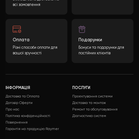
ПАДУХ ДЕНИС ІГОРОВИЧ (Фiзична особа-пiдприємець)
ЄДРПОУ 3823303776,
в АТ КБ “ПРИВАТБАНК” ( код банку 305299):
№ UA913052990000026003033308070
Потрібна допомога із
вибором?
Яка буде вартість теплового насоса? Кінцева
вартість може бути розрахована враховуючи
багато параметрів. Після заповнення необхідної
інформації та натискання кнопки “ВІДПРАВИТИ
ДАНІ”, ми обробимо ваші дані і надамо вам
детальну специфікацію з повним переліком