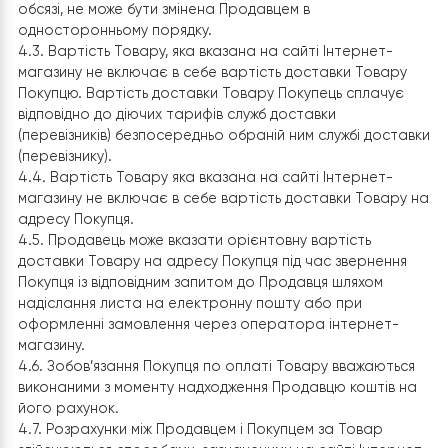
надавати доступ та передавати його персональні да
третім особам без будь-яких додаткових повідомлень
Покупця з метою виконання замовлення Покупця. Обся
прав Покупця, як суб’єкта персональних даних відпові
до Закону України “Про захист персональних даних” 
відомий і зрозумілий.
4. Ціна і Доставка Товару
4.1 Ціни на Товари та послуги визначаються Продавц
самостійно та вказані на сайті Інтернет-магазину. Вс
ціни на Товари та послуги вказані на сайті у гривнях з
урахуванням ПДВ.
4.2 Ціни на Товари та послуги можуть змінюватися
Продавцем в односторонньому порядку залежно від
кон’юнктури ринку. При цьому ціна окремої одиниці
Товару, вартість якої оплачена Покупцем в повному
обсязі, не може бути змінена Продавцем в
односторонньому порядку.
4.3. Вартість Товару, яка вказана на сайті Інтернет-
магазину не включає в себе вартість доставки Товар