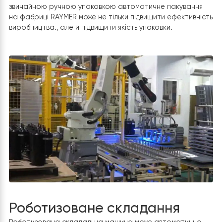
Автоматична упаковка
Автоматична пакувальна машина може упаковувати
стрічку стандартним способом та інтелектуально
контролювати швидкість упаковки. У порівнянні зі
звичайною ручною упаковкою автоматичне пакуванн
на фабриці RAYMER може не тільки підвищити ефективн
виробництва., але й підвищити якість упаковки.