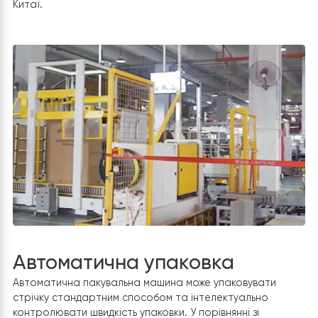
Автоматичне зварювання/
різання/гнуття
Чотириходові клапани автоматично зварюються на
заводі RAYMER. Мідні труби 4-ходових клапанів точно
обробляються цифровим різаком для мідних труб та
роботом-трубогибом.. При масовому виробництві
ефективність автоматичного зварювання на заводі
RAYMER як мінімум на 60% вище, ніж у середніх виробник
Китаї.