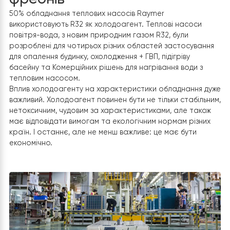
Виробництво з
використанням сучасних
фреонів
50% обладнання теплових насосів Raymer
використовують R32 як холодоагент. Теплові насоси
повітря-вода, з новим природним газом R32, були
розроблені для чотирьох різних областей застосуван
для опалення будинку, охолодження + ГВП, підігріву
басейну та Комерційних рішень для нагрівання води з
тепловим насосом.
Вплив холодоагенту на характеристики обладнання 
важливий. Холодоагент повинен бути не тільки стабіль
нетоксичним, чудовим за характеристиками, але так
має відповідати вимогам та екологічним нормам різни
країн. І останнє, але не менш важливе: це має бути