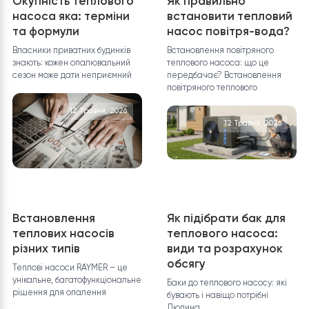
Потрібна допомога із
вибором?
Яка буде вартість теплового насоса? Кінцева
вартість може бути розрахована враховуючи
багато параметрів. Після заповнення необхідної
інформації та натискання кнопки “ВІДПРАВИТИ
ДАНІ”, ми обробимо ваші дані і надамо вам
детальну специфікацію з повним переліком
обладнання, включаючи докладні
характеристики і ціни.
ЗАЛИШИТИ ЗАЯВКУ