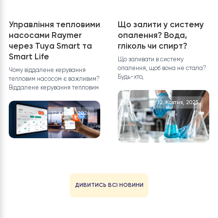
Встановлення
Як підібрати бак д
теплових насосів
теплового насоса:
різних типів
види та розрахуно
обсягу
Теплові насоси RAYMER – це
унікальне, багатофункціональне
Баки до теплового насосу: 
рішення для опалення
бувають і навіщо потрібні
Людина,
12 Травня, 2026
12 Травня, 202
Різниця між видом
Особливість бойле
теплового насосу
теплових насосів. 
МОНОБЛОК чи СПЛІТ-
чому різниця та