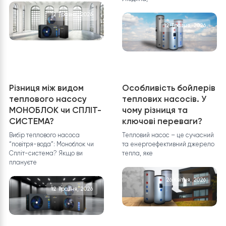
Новини
Окупність теплового
Як правильно
насоса яка: терміни
встановити тепло
та формули
насос повітря-вод
Власники приватних будинків
Встановлення повітряного
знають: кожен опалювальний
теплового насоса: що це
сезон може дати неприємний
передбачає? Встановленн
повітряного теплового
12 Травня, 2026
12 Травня, 202