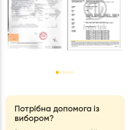
Як правило, виробники теплових насосів використову
систему випробувань штучного вакууму «точка-точка
можуть виробляти 60 одиниць теплових насосів на ден
Однак RAYMER запровадила автоматизовану вакуумн
систему кровообігу.. За допомогою цієї системи RAY
може підвищити продуктивність на 50% в день.
Сертифікати
Raymer