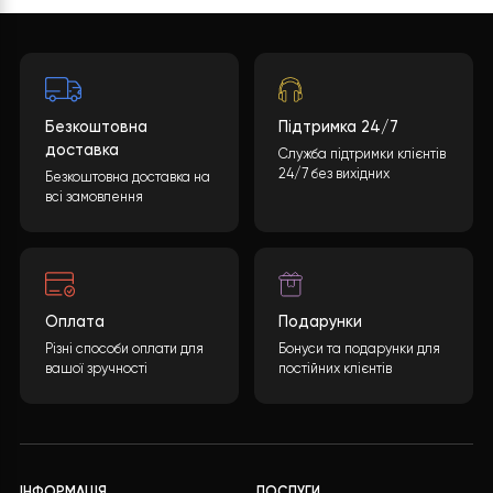
СИСТЕМА?
ключові переваги?
Вибір теплового насоса
Тепловий насос – це суча
“повітря-вода”: Моноблок чи
та енергоефективний дже
Спліт-система? Якщо ви
тепла, яке
плануєте
26 Квітня, 202
12 Травня, 2026
Управління тепловими
Що залити у систе
насосами Raymer
опалення? Вода,
через Tuya Smart та
гліколь чи спирт?
Smart Life
Що заливати в систему
опалення, щоб вона не ст
Чому віддалене керування
Будь-хто,
тепловим насосом є важливим?