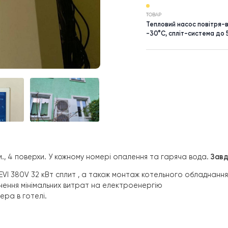
НАСЕЛЕНИЙ П
Івано-Фран
ТОВАР
Тепловий н
-30°C, спл
500 кв.м., 4 поверхи. У кожному номері опалення та гаря
2DS1-EVI 380V 32 кВт сплит
, а також монтаж котельног