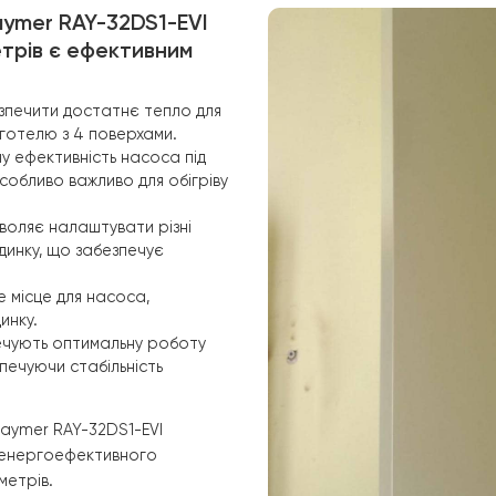
простору.
Інтелектуа
інтелектуа
насоса в за
дозволяє о
ефективне 
са Raymer RAY-32DS1-EVI
их метрів є ефективним
яє забезпечити достатнє тепло для
во для готелю з 4 поверхами.
двищену ефективність насоса під
 що особливо важливо для обігріву
ня дозволяє налаштувати різні