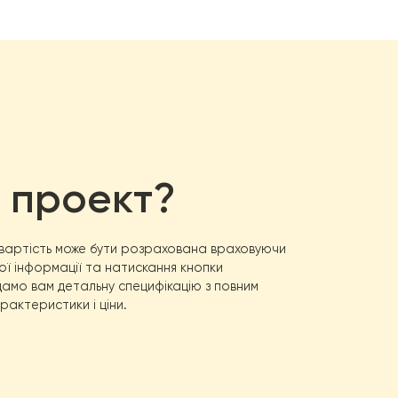
 для опалення,
тепловой насос воздух-вода Raymer Ray-
ом, установкою та обслуговуванням насоса. Ми гарантуємо
32DS1 EVI
! Більше відгуків про теплові насоси Реймер чи