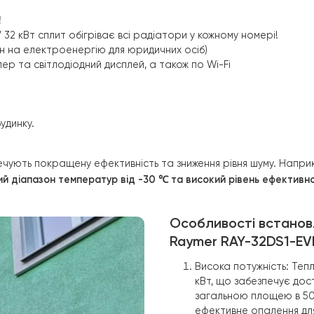
 досягнення мінімальних витрат на електроенергію
го номера в готелі.
i
 рази!
I 380V 32 кВт сплит
обігріває всі радіатори у кожному н
льних цін на електроенергію для юридичних осіб)
нтролер та світлодіодний дисплей, а також по Wi-Fi
ерхів будинку.
забезпечують покращену ефективність та зниження рівня
 робочий діапазон температур від -30 ℃ та високий ріве