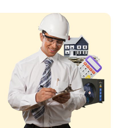
32DS1 EVI
— ідеальний вибір. Зверніться до нас вже сьогод
 якість, надійність та довговічність наших продуктів та
тайте в
НАШИХ РАБОТАХ
.