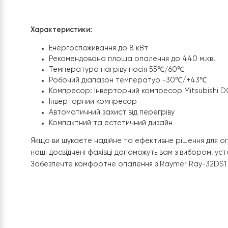
температурні режими для різних зон усеред
комфорт та енергозбереження.
Гнучкість установки дозволяє вибрати опти
враховуючи особливості та вимоги просто
Інтелектуальне управління та моніторинг
насоса, оптимізуючи енергоспоживання та 
системи опалення.
Всі ці фактори роблять установку теплового н
ефективним рішенням для забезпечення надійн
опалення, навіть на площі будинку від 450 квадр
Характеристики:
Енергоспоживання до 8 кВт
Рекомендована площа опалення до 440 м.
Температура нагріву носія 55℃/60℃
Робочий діапазон температур -30℃/+43
Компресор: Інверторний компресор Mitsubi