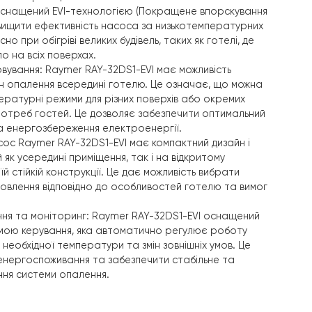
і встановлення теплового насосу
32DS1-EVI на 32 кВт
у готелях:
ужність:
Тепловой насос Raymer RAY-32DS1-EVI
має потуж
безпечує достатнє тепло для обігріву готелю на 4 поверх
площею в 500 квадратних метрів. Це гарантує комфор
опалення для всіх приміщень готелю.
огія: Насос оснащений EVI-технологією (Покращене вп
а дозволяє підвищити ефективність насоса за низькотемп
обливо корисно при обігріві великих будівель, таких як го
табільне тепло на всіх поверхах.
льне обслуговування:
Raymer RAY-32DS1-EVI
має можливі
ати кілька зон опалення всередині готелю. Це означає,
и різні температурні режими для різних поверхів або о
залежно від потреб гостей. Це дозволяє забезпечити оп
кожній зоні та енергозбереження електроенергії.
становки:
Насос Raymer RAY-32DS1-EVI
має компактний ди
встановлений як усередині приміщення, так і на відкрито
 завдяки своїй стійкій конструкції. Це дає можливість ви
 місце встановлення відповідно до особливостей готел