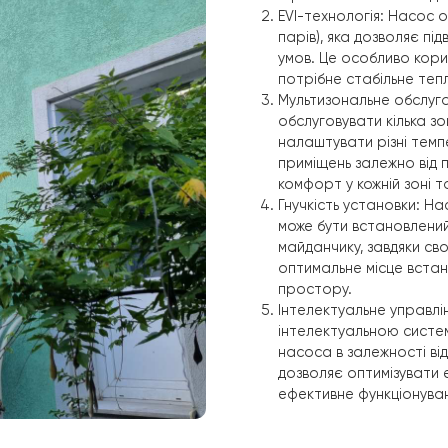
Особливост
Raymer RAY-
Висока пот
кВт, що за
загальною 
ефективне 
EVI-технол
парів), як
умов. Це ос
потрібне с
Мультизона
обслуговув
налаштуват
приміщень 
комфорт у 
Гнучкість у
може бути 
майданчику,
оптимальне