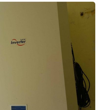
льне управління та моніторинг: Raymer RAY-32DS1-EVI о
льною системою керування, яка автоматично регулює 
лежності від необхідної температури та змін зовнішніх у
птимізувати енергоспоживання та забезпечити стабільн
функціонування системи опалення.