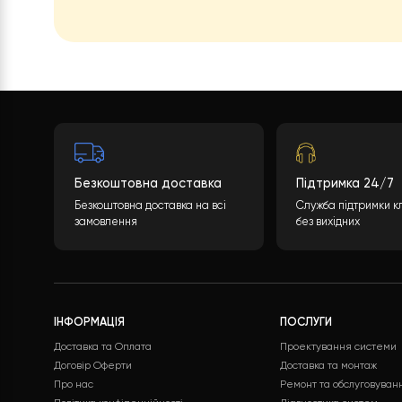
Бажаєте так
Яка буде вартість теплового насоса? К
багато параметрів. Після заповнення не
“ВІДПРАВИТИ ДАНІ”, ми обробимо ваші да
переліком обладнання, включаючи доклад
ЗАЛИШИТИ ЗАЯВКУ