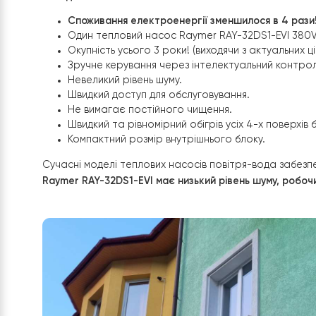
Налаштування системи опалення + ГВП для
Підключення до опалення та ГВП для кожно
Налаштування віддаленого керування Wi-F
Вигода клієнта:
Споживання електроенергії зменшилося в 4
Один тепловий насос
Raymer RAY-32DS1-EV
Окупність усього 3 роки! (виходячи з актуа
Зручне керування через інтелектуальний ко
Невеликий рівень шуму.
Швидкий доступ для обслуговування.
Не вимагає постійного чищення.
Швидкий та рівномірний обігрів усіх 4-х пов
Компактний розмір внутрішнього блоку.
Сучасні моделі теплових насосів повітря-вода 
Raymer RAY-32DS1-EVI
має низький рівень шуму,