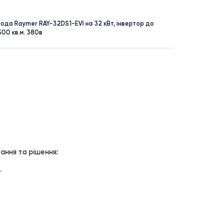
УНКТ
ПЛОЩА
ківська
до 500 м²
асос повітря-вода Raymer RAY-32DS1-EVI на 32 кВт, інвертор до
іт-система до 500 кв.м. 380в
ча вода.
Завдання та рішення:
о обладнання.