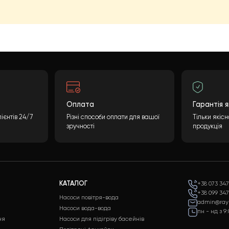
ий проект?
інцева вартість може бути розрахована враховуючи
обхідної інформації та натискання кнопки
ні і надамо вам детальну специфікацію з повним
ні характеристики і ціни.