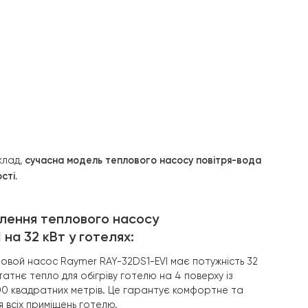
омері!
 шуму. Наприклад,
сучасна модель теплового насосу пов
нь ефективності.