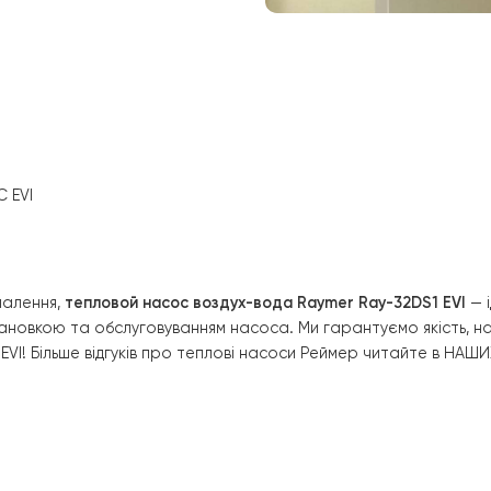
ині будинку, що забезпечує
мальне місце для насоса,
ру будинку.
 забезпечують оптимальну роботу
забезпечуючи стабільність
асосу
Raymer RAY-32DS1-EVI
ого та енергоефективного
атних метрів.
кв.
℃
shi DC EVI