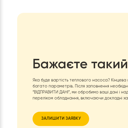
Інверторний компресор
Автоматичний захист від перегріву
Компактний та естетичний дизайн
Якщо ви шукаєте надійне та ефективне рішення
наші досвідчені фахівці допоможуть вам з вибор
Забезпечте комфортне опалення з
Raymer Ray-