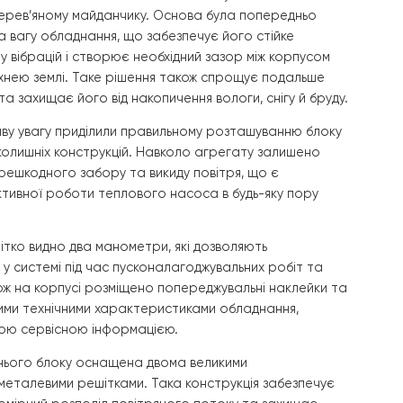
ь, забезпечивши замовнику впевненість у комфорті за буд
ення зовнішнього блоку теплового насоса
монтажу стало встановлення зовнішнього блоку теплов
отовленому дерев’яному майданчику. Основа була попер
зрахована на вагу обладнання, що забезпечує його стій
шує передачу вібрацій і створює необхідний зазор між 
са та поверхнею землі. Таке рішення також спрощує п
обладнання та захищає його від накопичення вологи, сніг
лення особливу увагу приділили правильному розташува
удинку та навколишніх конструкцій. Навколо агрегату за
ір для безперешкодного забору та викиду повітря, що є
вою для ефективної роботи теплового насоса в будь-як