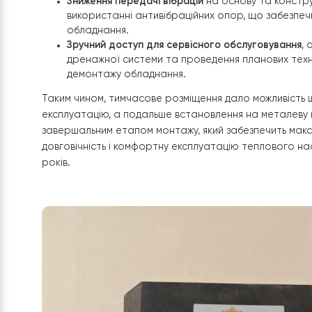
Після завершення всіх будівельних робіт зовніш
спеціальну металеву підставку
, яка є оптималь
експлуатації теплового насоса.
Таке встановлення забезпечить низку важливих 
Захист обладнання від підтоплення, скупче
у зимовий період, що сприятиме стабільній
яких погодних умов.
Покращення циркуляції повітря
навколо ни
позитивно впливає на ефективність теплоо
автоматичного розморожування.
Зниження передачі вібрацій
на основу та ко
використанні антивібраційних опор, що за
обладнання.
Зручний доступ для сервісного обслуговув
дренажної системи та проведення планових
демонтажу обладнання.