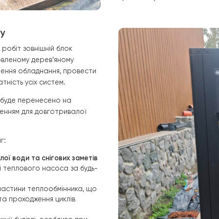
Гідравлічні тру
внутрішнім гідр
надійних різьбов
монтажу всі з’єд
Для мінімізації
також захищає с
випромінювання 
забезпечує стаб
протягом усьог
 блоку
ажних робіт зовнішній блок
ідготовленому дерев’яному
підключення обладнання, провести
цездатність усіх систем.