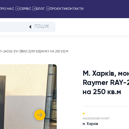
ПРОЄКТИ
КОНТАКТИ
АЛОГ
ПРО НАС
СЕРВІС
БЛОГ
ПОШУК
MER RAY-24DS2-EVI (380V) ДЛЯ БУДИНКУ НА 250 КВ.М
М. Ха
Rayme
на 25