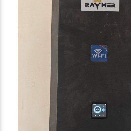
Таким чином, тимчасове розміщення дало можлив
експлуатацію, а подальше встановлення на мет
завершальним етапом монтажу, який забезпечить
довговічність і комфортну експлуатацію тепло
років.