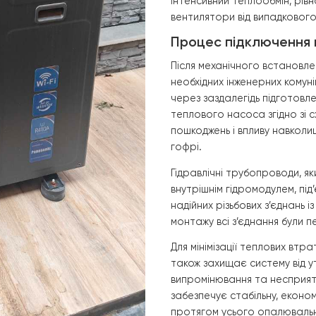
На задній панел
контролювати ро
подальшої експл
заводську табли
серійним номер
Фронтальна час
вентиляторами і
інтенсивний теп
вентилятори від
Процес підк
Після механічно
необхідних інжен
через заздалегід
теплового насос
пошкоджень і вп
гофрі.