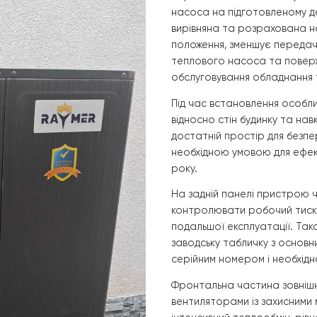
не завдання на надійну та економічно вигідну реальніст
1. Встановл
Першим етапом 
насоса на підг
вирівняна та ро
положення, змен
теплового насо
обслуговування 
Під час встанов
відносно стін б
достатній прост
необхідною умо
року.