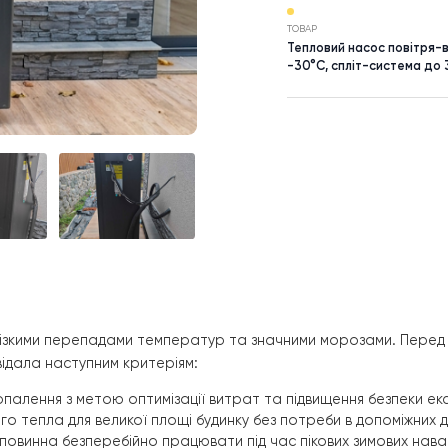
НАСЕЛЕНИЙ П
м. Харків
ТОВАР
Тепловий н
-30°C, спл
имами з різкими перепадами температур та значними мор