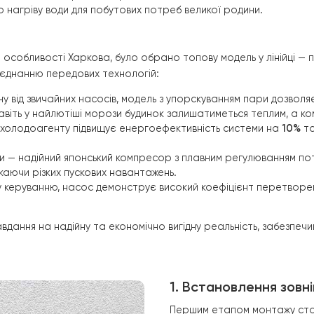
 відповідала наступним критеріям:
ичне опалення з метою оптимізації витрат та підвищення
ільного тепла для великої площі будинку без потреби в 
тема повинна безперебійно працювати під час пікових з
ивного нагріву води для побутових потреб великої роди
матичні особливості Харкова, було обрано топову модель
дяки поєднанню передових технологій:
 відміну від звичайних насосів, модель з упорскування
є, що навіть у найлютіші морози будинок залишатиметься
сного холодоагенту підвищує енергоефективність сист
стеми — надійний японський компресор з плавним регулю
я, уникаючи різких пускових навантажень.
льному керуванню, насос демонструє високий коефіцієн