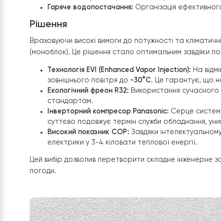
систему опалення для приватного будинку, яка б
Відмова від газу:
Повний перехід на електр
Максимальна потужність:
Забезпечення стаб
Надійність при екстремальних морозах:
Сис
Гаряче водопостачання:
Організація ефект
Рішення
Враховуючи високі вимоги до потужності та клі
(моноблок). Це рішення стало оптимальним зав
Технологія EVI (Enhanced Vapor Injection):
На
зовнішнього повітря до
-30°C
. Це гаранту
Екологічний фреон R32:
Використання суча
стандартам.
Інверторний компресор Panasonic:
Серце си
суттєво подовжує термін служби обладнанн
Високий показник COP:
Завдяки інтелектуа
електрики у 3-4 кіловати теплової енергії.