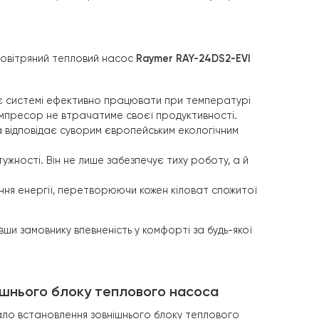
 безпеки експлуатації.
допоміжних джерелах енергії.
имових навантажень, характерних для північного сходу У
ни.
 у лінійці — повітряний тепловий насос
Raymer RAY-24DS
м пари дозволяє системі ефективно працювати при темпе
 теплим, а компресор не втрачатиме своєї продуктивнос
еми на
10%
та відповідає суворим європейським екологіч
ванням потужності. Він не лише забезпечує тиху роботу
т перетворення енергії, перетворюючи кожен кіловат с