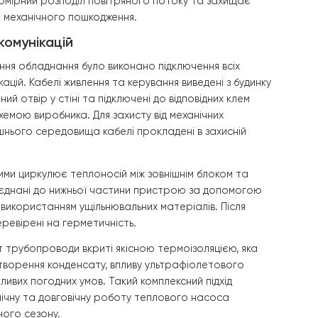
і пристрою чітко видно два манометри, які дозволяють
бочий тиск у системі під час пусконалагоджувальних ро
уатації. Також на корпусі розміщено попереджувальні н
чку з основними технічними характеристиками обладнан
ом і необхідною сервісною інформацією.
тина зовнішнього блоку оснащена двома великими
з захисними металевими решітками. Така конструкція за
лообмін, рівномірний розподіл повітряного потоку та з
 випадкового механічного пошкодження.
лючення комунікацій
го встановлення обладнання було виконано підключення 
ерних комунікацій. Кабелі живлення та керування виведені
ь підготовлений отвір у стіні та підключені до відповідни
а згідно зі схемою виробника. Для захисту від механічни
ливу навколишнього середовища кабелі прокладені в зах