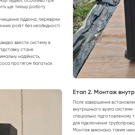
ній блок буде перенесено на
ним рішенням для довготривалої
переваг:
ння талої води та снігових заметів
 роботі теплового насоса за будь-
жньої частини теплообмінника, що
бміну та проходження циклів
нструкції будівлі, особливо при
безпечить ще тихішу роботу
ання
, очищення піддона, перевірки
 технічних робіт без необхідності