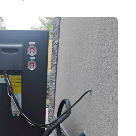
бопроводи, якими циркулює теплоносій між зовнішнім блок
омодулем, під’єднані до нижньої частини пристрою за д
их з’єднань із використанням ущільнювальних матеріалів. 
нання були перевірені на герметичність.
 теплових втрат трубопроводи вкриті якісною термоізоляці
истему від утворення конденсату, впливу ультрафіолето
та несприятливих погодних умов. Такий комплексний підх
ільну, економічну та довговічну роботу теплового насо
о опалювального сезону.