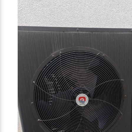
Цей вибір дозволив перетворити складне інженер
погоди.