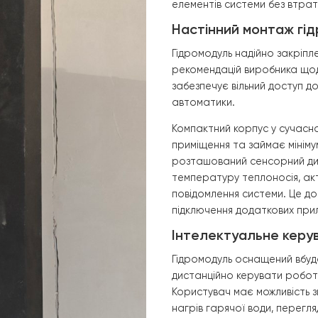
ість швидко ввести систему в
алеву підставку стане
 максимальну надійність,
вого насоса протягом багатьох
Етап 2. Мон
Після завершенн
внутрішнього ву
спеціально підг
для підключення
Монтаж виконан
елементів систе
Настінний м
Гідромодуль над