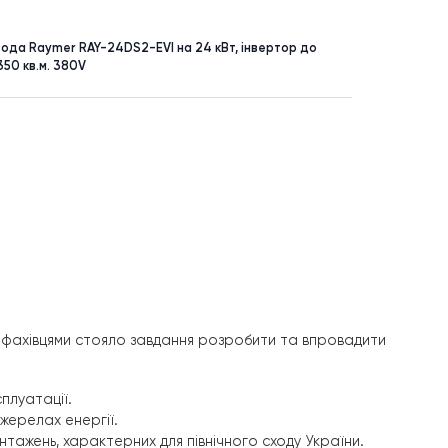
УНКТ
ПЛОЩА
до 250 м²
асос повітря-вода Raymer RAY-24DS2-EVI на 24 кВт, інвертор д
іт-система до 350 кв.м. 380V
озами. Перед фахівцями стояло завдання розробити та 