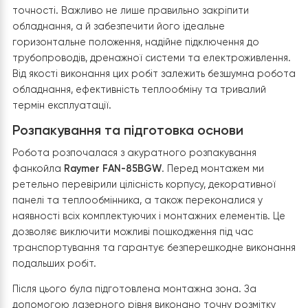
85BGW
Після завершення прокладання та прихованого монт
трубопроводів і комунікацій у стінах ми перейшли до
встановлення настінного фанкойла
Raymer FAN-85B
на другому поверсі будівлі. Саме на цьому етапі сист
набуває завершеного вигляду, адже внутрішній блок 
основним елементом, який безпосередньо
забезпечуватиме комфортний мікроклімат у приміщенн
Монтаж настінного фанкойла потребує максимально
точності. Важливо не лише правильно закріпити
обладнання, а й забезпечити його ідеальне
горизонтальне положення, надійне підключення до
трубопроводів, дренажної системи та електроживлен
Від якості виконання цих робіт залежить безшумна ро
обладнання, ефективність теплообміну та тривалий
термін експлуатації.