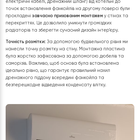
ставши практично непомітною частиною приміщення
яка забезпечуватиме ефективне опалення, охолоджен
та комфортний мікроклімат протягом усього року.
Розмітка та фіксація монтажної пластини