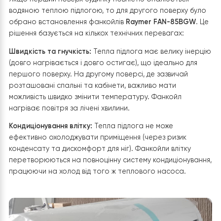
різному для кожного рівня будівлі, враховуючи
особливості експлуатації поверхів.
Чому обрали фанкойли для другого
поверху?
Якщо перший поверх будинку повністю опалюється
водяною теплою підлогою, то для другого поверху бу
обрано встановлення фанкойлів
Raymer FAN-85BGW
рішення базується на кількох технічних перевагах:
Швидкість та гнучкість:
Тепла підлога має велику іне
(довго нагрівається і довго остигає), що ідеально для
першого поверху. На другому поверсі, де зазвичай
розташовані спальні та кабінети, важливо мати
можливість швидко змінити температуру. Фанкойл
нагріває повітря за лічені хвилини.
Кондиціонування влітку:
Тепла підлога не може