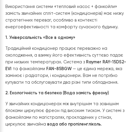
фанкойлом.
На завершення монтажу підключили дренажний
трубопровід до заздалегідь прокладеної прихованої
системи відведення конденсату. Було забезпечено
необхідний ухил трубопроводу для вільного самоплив
відведення води, що є особливо важливим під час роб
обладнання в режимі охолодження.
Завдяки тому, що всі інженерні комунікації були заздале
приховані в стіні, після встановлення фанкойла залиш
лише акуратний внутрішній блок без видимих
трубопроводів чи кабелів. У результаті
Raymer FAN-
85BGW
гармонійно вписався в інтер’єр другого повер
ставши практично непомітною частиною приміщення
яка забезпечуватиме ефективне опалення, охолоджен
та комфортний мікроклімат протягом усього року.