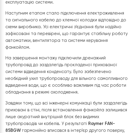
основу та надійно фіксується спеціальними замками, 
забезпечують його стійке положення без будь-яких лю
чи зміщень під час експлуатації.
Конструкція фанкойла передбачає зручний доступ до
всіх точок підключення, що значно спрощує монтажні
роботи та подальше сервісне обслуговування. Після
встановлення корпусу були підключені трубопроводи
системи опалення та охолодження через запірну
арматуру, що дозволяє виконувати обслуговування
обладнання без зливу теплоносія з усієї системи.
Окрему увагу приділили герметичності всіх гідравлічн
з’єднань. Після завершення монтажу кожне з них було
ретельно перевірене, щоб виключити навіть мінімальні
витоки теплоносія та забезпечити довговічну й безпе
експлуатацію системи.