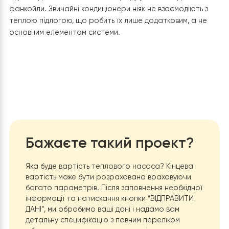
фреонову трасу.
3. Комфорт та якість повітря
М’яке охолодження:
Фанкойли працюють з
теплоносієм температурою
+7…12°C
, тоді як
випарник звичайного кондиціонера має
температуру близько
+3…5°C
. Це створює більш
м’який потік повітря, який не пересушує його так
сильно, як спліт-система, і зменшує ризик застуди
Швидкий нагрів:
Завдяки активному обдуву чере
теплообмінник, фанкойл прогріває вітальню чи
студію набагато швидше, ніж будь-який радіатор
4. Висока ефективність з тепловим насосом (COP)
Звичайні кондиціонери часто є енергозатратними в
режимі нагріву при морозах. Тепловий насос
Raymer
RAY-15DS2-EVI
спеціально розроблений для роботи п
низьких температурах (технологія EVI). Коли він працю