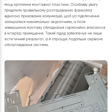
Розпакування та підготовка основи
Робота розпочалася з акуратного розпакування
фанкойла
Raymer FAN-85BGW
. Перед монтажем ми
ретельно перевірили цілісність корпусу, декоративної
панелі та теплообмінника, а також переконалися у
наявності всіх комплектуючих і монтажних елементів. 
дозволяє виключити можливі пошкодження під час
транспортування та гарантує безперешкодне викон
подальших робіт.
Після цього була підготовлена монтажна зона. За
допомогою лазерного рівня виконано точну розмітку
місць кріплення монтажної пластини. Особливу увагу
приділили правильному розташуванню фанкойла
відносно прихованих комунікацій, щоб усі підключення
залишалися максимально акуратними, а після
завершення монтажу обладнання гармонійно вписал
в інтер’єр приміщення. Такий підхід забезпечує не лиш