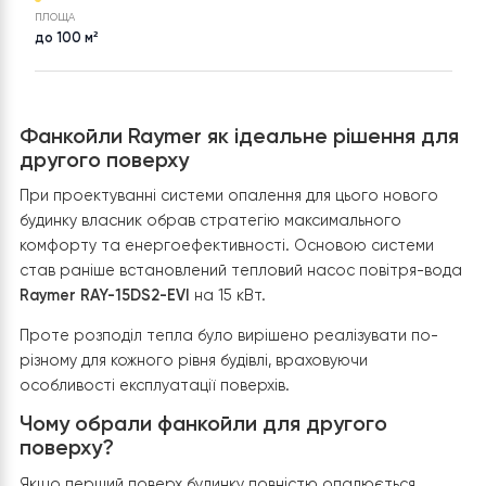
Настінний фанкойл Raymer
Івано-Франківськ
FAN-85BGW, вбудований Wi-
Fi, інверторний 850 м³/год,
4,5 кВт, до 45 м²
ПЛОЩА
до 100 м²
Фанкойли Raymer як ідеальне рішення д
другого поверху
При проектуванні системи опалення для цього новог
будинку власник обрав стратегію максимального
комфорту та енергоефективності. Основою системи
став раніше встановлений тепловий насос повітря-в
Raymer RAY-15DS2-EVI
на 15 кВт.
Проте розподіл тепла було вирішено реалізувати по