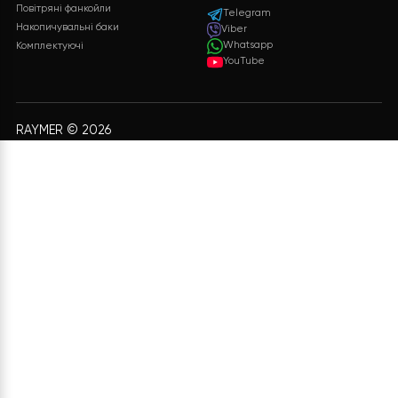
обладнання, включаючи докладні
характеристики і ціни.
ЗАЛИШИТИ ЗАЯВКУ
Безкоштовна
Підтримка 24/7
доставка
Служба підтримки клієнті
24/7 без вихідних
Безкоштовна доставка на
всі замовлення