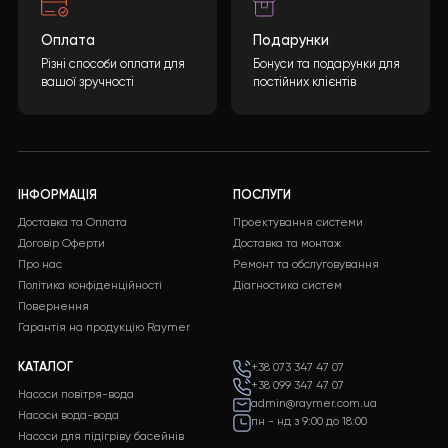
основним елементом системи.
Бажаєте такий проект?
Яка буде вартість теплового насоса? Кінцева
вартість може бути розрахована враховуючи
багато параметрів. Після заповнення необхідної
інформації та натискання кнопки “ВІДПРАВИТИ
ДАНІ”, ми обробимо ваші дані і надамо вам
детальну специфікацію з повним переліком