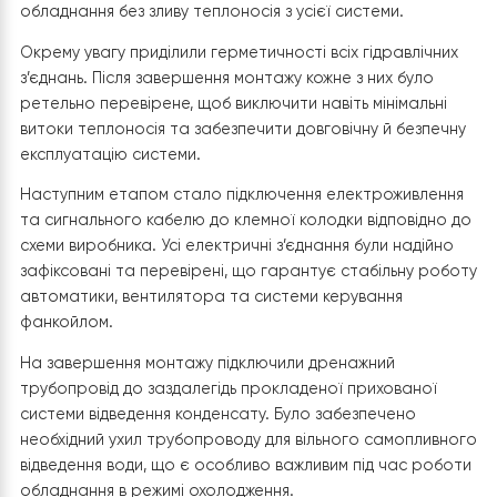
Навішування та підключення блоку
Після надійної фіксації монтажної пластини ми перей
до встановлення самого фанкойла
Raymer FAN-85B
Внутрішній блок акуратно навішується на підготовлен
основу та надійно фіксується спеціальними замками, 
забезпечують його стійке положення без будь-яких лю
чи зміщень під час експлуатації.