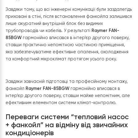
Конструкція фанкойла передбачає зручний доступ до
всіх точок підключення, що значно спрощує монтажні
роботи та подальше сервісне обслуговування. Після
встановлення корпусу були підключені трубопроводи
системи опалення та охолодження через запірну
арматуру, що дозволяє виконувати обслуговування
обладнання без зливу теплоносія з усієї системи.
Окрему увагу приділили герметичності всіх гідравлічн
з’єднань. Після завершення монтажу кожне з них було
ретельно перевірене, щоб виключити навіть мінімальні
витоки теплоносія та забезпечити довговічну й безпе
експлуатацію системи.
Наступним етапом стало підключення електроживлен
та сигнального кабелю до клемної колодки відповідно
схеми виробника. Усі електричні з’єднання були надійн
зафіксовані та перевірені, що гарантує стабільну ро
автоматики, вентилятора та системи керування