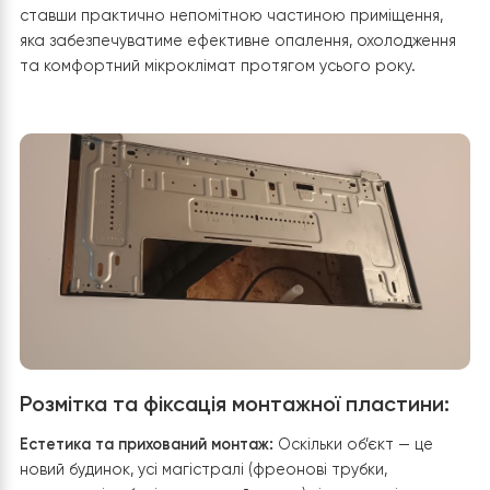
Наступним етапом стало підключення електроживлен
та сигнального кабелю до клемної колодки відповідно
схеми виробника. Усі електричні з’єднання були надійн
зафіксовані та перевірені, що гарантує стабільну ро
автоматики, вентилятора та системи керування
фанкойлом.
На завершення монтажу підключили дренажний
трубопровід до заздалегідь прокладеної прихованої
системи відведення конденсату. Було забезпечено
необхідний ухил трубопроводу для вільного самоплив
відведення води, що є особливо важливим під час роб
обладнання в режимі охолодження.
Завдяки тому, що всі інженерні комунікації були заздале
приховані в стіні, після встановлення фанкойла залиш
лише акуратний внутрішній блок без видимих
трубопроводів чи кабелів. У результаті
Raymer FAN-
85BGW
гармонійно вписався в інтер’єр другого повер