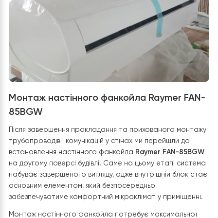
ефективно охолоджувати приміщення (через ризик
конденсату та дискомфорт для ніг). Фанкойли влітку
перетворюються на повноцінну систему кондиціонува
працюючи на холод від того ж теплового насоса.
Монтаж настінного фанкойла Raymer FA