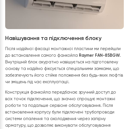
Естетика та прихований монтаж:
Оскільки об’єкт — це
новий будинок, усі магістралі (фреонові трубки,
електричні кабелі, дренажний шланг) від котельні до
точок встановлення фанкойлів на другому поверсі бу
прокладені
завчасно прихованим монтажем
у стінах т
перекриттях. Це дозволило уникнути громіздких
радіаторів та зберегти сучасний дизайн інтер’єру.
Точність розмітки:
За допомогою будівельного рівня м
нанесли точну розмітку на стіну. Монтажна пластина
була жорстко зафіксована за допомогою дюбелів та
саморізів. Важливо, щоб основа була встановлена
ідеально рівно, що гарантує правильний нахил
дренажного піддону всередині фанкойла та
безперешкодне відведення конденсату влітку.