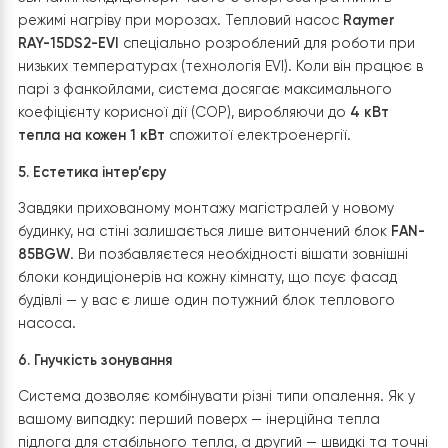
охолодження, а взимку його ефективність суттєво пад
при низьких температурах. Система з
Raymer RAY-15
EVI
та фанкойлами
FAN-85BGW
— це єдина мережа, я
замінює і радіатори, і кондиціонери. Вам не потрібно
купувати та обслуговувати два різні типи обладнання.
2. Екологічність та безпека (Вода замість фреону)
У звичайних кондиціонерах між внутрішнім та зовнішнім
блоками циркулює фреон під високим тиском. У систем
фанкойлами по магістралях, прокладених у стінах,
циркулює звичайна
вода або пропіленгліколь
.
Відсутність витоків фреону в кімнатах:
Весь фре
зосереджений лише у зовнішньому блоці теплово
насоса.
Легкість обслуговування:
У разі пошкодження
магістралі під час ремонту, витік води набагато
простіше та дешевше усунути, ніж перепаковува