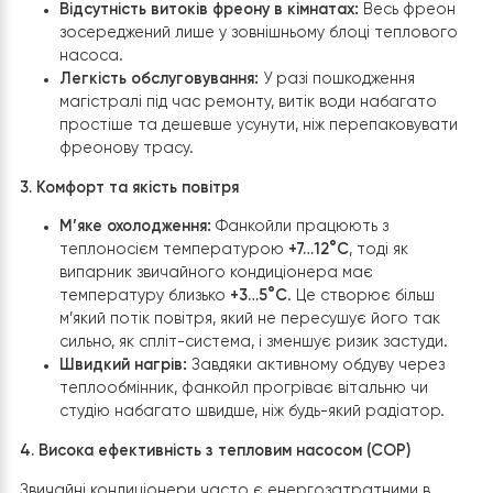
Завдяки завчасній підготовці та професійному монтаж
фанкойл
Raymer FAN-85BGW
гармонійно вписався в
інтер’єр другого поверху, ставши майже непомітним, 
ефективним елементом системи клімат-контролю.
Переваги системи “тепловий нас
+ фанкойл” на відміну від звичайн
кондиціонерів
Використання системи «тепловий насос + фанкойли»
замість звичайних спліт-систем (кондиціонерів) має ни
стратегічних переваг, особливо в контексті
енергоефективності та комфорту сучасного будинку.
1. Універсальність «Все в одному»
Традиційний кондиціонер працює переважно на