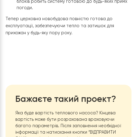
персоналу візуально контролювати стан
електромережі безпосередньо у котельні.
Захист інвестицій:
Такий підхід нівелює ризики ви
з ладу вартісних компонентів (плат керування та
компресорів Panasonic), що забезпечує
довговічність всієї інженерної системи церкви.
Підсумок: Енергоефективність та комфо
церковної громади
Реалізація проекту “з нуля” на базі двох спліт-систем
Raymer RAY-32DS2-EVI
дозволила створити одну з
найсучасніших систем опалення для громадських буді
у регіоні.
Чому це рішення є успішним:
Цільове використання енергії:
Завдяки розділенн