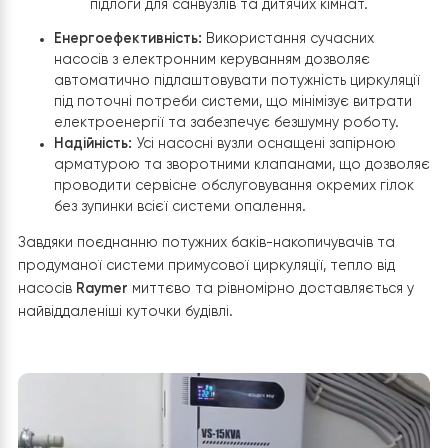
Етап 4: Розподіл тепла та підсилення
циркуляції
Для ефективного транспортування теплоносія по всі
будівлі площею 700 кв. м система була розділена на
кілька незалежних гілок, кожна з яких посилена власни
насосним обладнанням.
Організація циркуляційних насосів:
Зональний розподіл:
У котельні змонтовано груп
додаткових циркуляційних насосів, які відповідаю
за підтримання необхідного тиску та швидкості