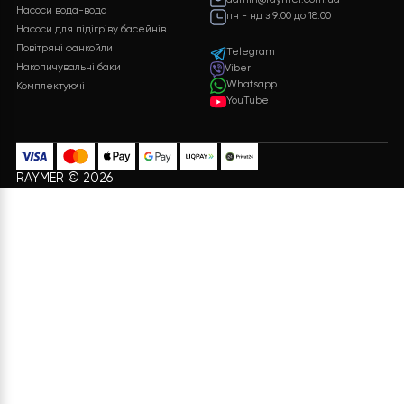
обладнання, включаючи докладні
характеристики і ціни.
ЗАЛИШИТИ ЗАЯВКУ
Безкоштовна
Підтримка 24/7
доставка
Служба підтримки клієнті
24/7 без вихідних
Безкоштовна доставка на
всі замовлення