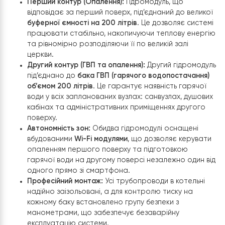
Етап 2: Організація котельні
У спеціально відведеному приміщенні під котельню
змонтовано два гідромодулі спліт-системи
Raymer RA
32DS2-EVI
, кожен з яких має свою чітку зону
відповідальності. Така схема дозволяє не лише
ефективно опалювати 700 кв. м, а й забезпечити буді
необхідною кількістю гарячої води.
Конфігурація обладнання:
Перший контур (Опалення):
Гідромодуль, що
відповідає за перший поверх, під’єднаний до вели