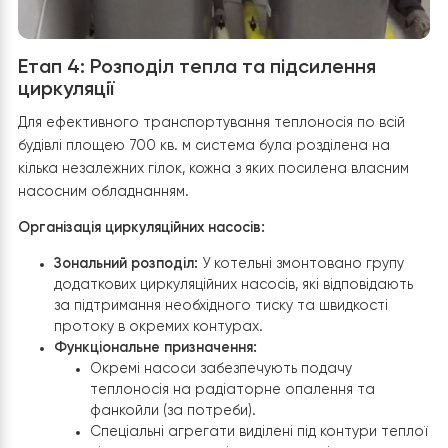
Буферний бак Raymer IMP 200L:
Під’єднаний до
першого гідромодуля, що обслуговує велику залу
Він виконує роль теплового акумулятора,
згладжуючи пікові навантаження та запобігаючи
частому вмиканню/вимиканню компресора
(тактуванню), що значно подовжує термін служб
теплового насоса.
Бак ГВП Raymer DWHP 200L:
Працює у парі з др
гідромодулем. Ця ємність спеціально розроблен
для приготування гарячої води та оснащена
потужним теплообмінником, що дозволяє швидко
прогрівати великий об’єм води для потреб душов
та санвузлів на другому поверсі.