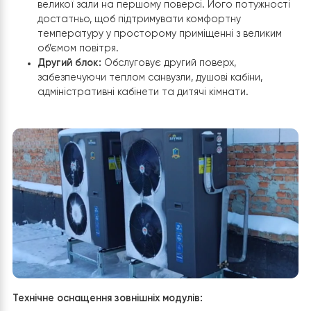
Для забезпечення надійного опалення площі у
700 кв.
було реалізовано схему з двома незалежними спліт-
системами
Raymer RAY-32DS2-EVI
. Попри візуальну
схожість, кожен блок працює на свій окремий сегмент
будівлі, що гарантує стабільність та адресну подачу
тепла.
Розподіл навантаження:
Перший блок:
Повністю виділений для обігріву
великої зали на першому поверсі. Його потужнос
достатньо, щоб підтримувати комфортну
температуру у просторому приміщенні з велики
об’ємом повітря.
Другий блок:
Обслуговує другий поверх,
забезпечуючи теплом санвузли, душові кабіни,
адміністративні кабінети та дитячі кімнати.