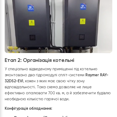
Надійне встановлення:
Обидва агрегати змонто
на міцні металеві підставки, що піднімають
обладнання над рівнем снігу, забезпечуючи
правильну циркуляцію повітря.
Захист комунікацій:
Фреонотраси та електричні
кабелі від обох блоків надійно заізольовані та
естетично прокладені вздовж фасаду, прямуючи
єдиної точки вводу в будівлю.
Візуальний моніторинг:
Для зручності обслуговув
на кожному блоці встановлено манометри, що
дозволяють контролювати параметри системи
безпосередньо на місці встановлення.