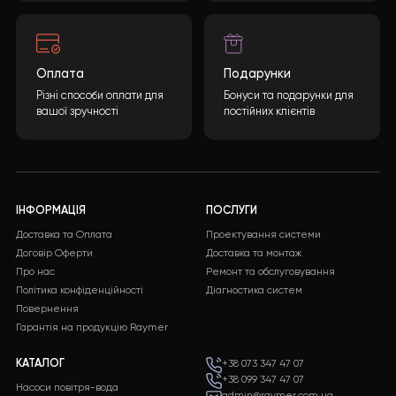
прихожан у будь-яку пору року.
Бажаєте такий проект?
Яка буде вартість теплового насоса? Кінцева
вартість може бути розрахована враховуючи
багато параметрів. Після заповнення необхідної
інформації та натискання кнопки “ВІДПРАВИТИ
ДАНІ”, ми обробимо ваші дані і надамо вам
детальну специфікацію з повним переліком