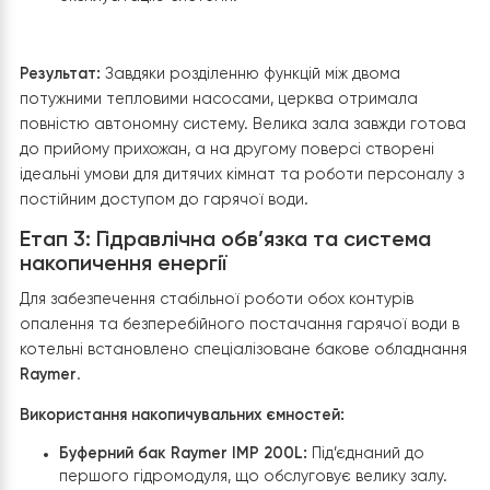
буферної ємності на 200 літрів
. Це дозволяє сис
працювати стабільно, накопичуючи теплову ене
та рівномірно розподіляючи її по великій залі
церкви.
Другий контур (ГВП та опалення):
Другий гідромо
під’єднано до
бака ГВП (гарячого водопостачанн
об’ємом 200 літрів
. Це гарантує наявність гаряч
води у всіх запланованих вузлах: санвузлах, душо
кабінах та адміністративних приміщеннях другог
поверху.
Автономність зон:
Обидва гідромодулі оснащені
вбудованими
Wi-Fi модулями
, що дозволяє керув
опаленням першого поверху та підготовкою
гарячої води на другому поверсі незалежно один
одного прямо зі смартфона.
Професійний монтаж:
Усі трубопроводи в котельн
надійно заізольовані, а для контролю тиску на
кожному баку встановлено групу безпеки з
манометрами, що забезпечує безаварійну
експлуатацію системи.