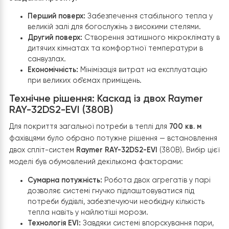
вимагає особливої уваги до комфорту та економічнос
Оскільки це новобудова, організація системи опаленн
розпочалася з чистого аркуша. Головним викликом б
велика площа (700 кв. м) та різноманітність приміщень
кожне з яких має свій режим використання.
Завдання проекту:
Перший поверх:
Забезпечення стабільного тепла
великій залі для богослужінь з високими стелями.
Другий поверх:
Створення затишного мікрокліма
дитячих кімнатах та комфортної температури в
санвузлах.
Економічність:
Мінімізація витрат на експлуатаці
при великих об’ємах приміщень.
Технічне рішення: Каскад із двох Raymer
RAY-32DS2-EVI (380В)
Для покриття загальної потреби в теплі для
700 кв. м