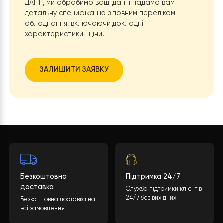
на два незалежних контури, громада може гнучк
керувати опаленням: підтримувати комфорт у
великій залі лише під час служб, водночас
забезпечуючи постійне тепло та гарячу воду в
дитячих кімнатах.
Повна автономність:
Поєднання буферної ємност
на 200 л та бака ГВП на 200 л гарантує запас
енергії та комфорт для всіх відвідувачів комплексу
Економічна вигода:
Використання теплових насо
для площі 700 кв. м замість електричних котлів
дозволить церкві економити значні кошти на
комунальних платежах, спрямовуючи їх на розви
громади та благодійність.
Надійність:
Використання професійного захисту
Stabex
та вбудованого підігріву піддонів зовнішні
блоків робить систему готовою до будь-яких при
погоди.
Тепер церковна новобудова повністю готова до
експлуатації, забезпечуючи тепло та затишок для