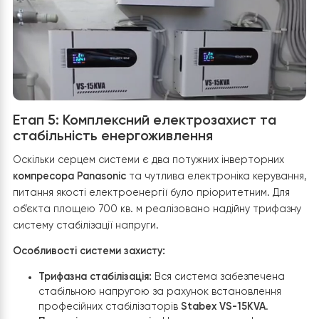
протоку в окремих контурах.
Функціональне призначення:
Окремі насоси забезпечують подачу
теплоносія на радіаторне опалення та
фанкойли (за потреби).
Спеціальні агрегати виділені під контури те
підлоги для санвузлів та дитячих кімнат.
Енергоефективність:
Використання сучасних
насосів з електронним керуванням дозволяє
автоматично підлаштовувати потужність циркуля
під поточні потреби системи, що мінімізує витра
електроенергії та забезпечує безшумну роботу.
Надійність:
Усі насосні вузли оснащені запірною
арматурою та зворотними клапанами, що дозв
проводити сервісне обслуговування окремих гіл
без зупинки всієї системи опалення.
Завдяки поєднанню потужних баків-накопичувачів та
продуманої системи примусової циркуляції, тепло від