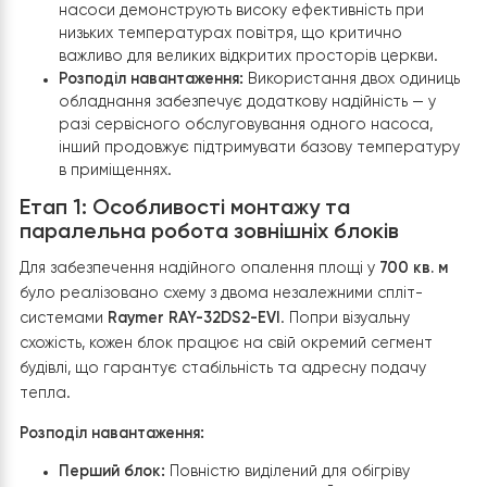
фахівцями було обрано потужне рішення — встановле
двох спліт-систем
Raymer RAY-32DS2-EVI
(380В). Вибір 
моделі був обумовлений декількома факторами:
Сумарна потужність:
Робота двох агрегатів у па
дозволяє системі гнучко підлаштовуватися під
потреби будівлі, забезпечуючи необхідну кількість
тепла навіть у найлютіші морози.
Технологія EVI:
Завдяки системі впорскування пар
насоси демонструють високу ефективність при
низьких температурах повітря, що критично
важливо для великих відкритих просторів церкви.
Розподіл навантаження:
Використання двох один
обладнання забезпечує додаткову надійність — у
разі сервісного обслуговування одного насоса,
інший продовжує підтримувати базову температ
в приміщеннях.
Етап 1: Особливості монтажу та
паралельна робота зовнішніх блоків