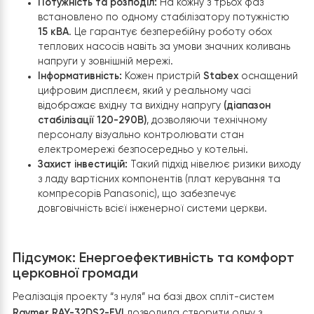
насосів
Raymer
миттєво та рівномірно доставляється
найвіддаленіші куточки будівлі.
Етап 5: Комплексний електрозахист та
стабільність енергоживлення