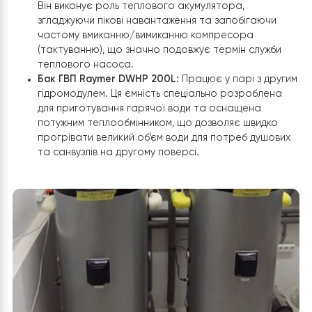
Результат:
Завдяки розділенню функцій між двома
потужними тепловими насосами, церква отримала
повністю автономну систему. Велика зала завжди гот
до прийому прихожан, а на другому поверсі створені
ідеальні умови для дитячих кімнат та роботи персонал
постійним доступом до гарячої води.
Етап 3: Гідравлічна обв’язка та система
накопичення енергії
Для забезпечення стабільної роботи обох контурів
опалення та безперебійного постачання гарячої вод
котельні встановлено спеціалізоване бакове обладн
Raymer
.
Використання накопичувальних ємностей: