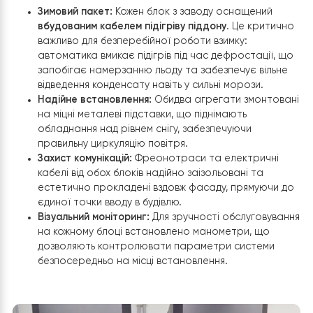
Технічне оснащення зовнішніх модулів:
Зимовий пакет:
Кожен блок з заводу оснащений
вбудованим кабелем підігріву піддону
. Це крити
важливо для безперебійної роботи взимку:
автоматика вмикає підігрів під час дефростації,
запобігає намерзанню льоду та забезпечує віль
відведення конденсату навіть у сильні морози.