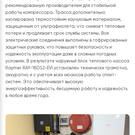
RAY-18DS2-EVI выполнен с учетом всех технических
требований для сплит-систем, что гарантирует
эффективную и стабильную работу оборудования на
протяжении всего года.
Наружный блок установлен н
существующую металлическую подставку
,
предварительно прошедшую проверку на прочность
ровность. После этого конструкцию дополнительно
выровняли и закрепили анкерными болтами во избеж
каких-либо колебаний или смещений во время работ
компрессора. Место монтажа подобрано так, чтобы
обеспечить свободную циркуляцию воздуха вокруг бл
достаточное пространство для забора и выброса
воздуха гарантирует стабильную работу даже в самы
низких температурах. Важной особенностью модели
Raymer RAY-18DS2-EVI является встроенный подогрев
поддона, поэтому дополнительному электроподогре
не требовалось. Это решение предотвращает
обмерзание дренажа во время работы в зимний пери