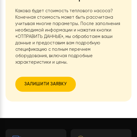
Комфорт без вмешательства пользователя
Все компоненты системы работают
в полностью
автоматическом режиме
. Тепловой насос обеспечив
основное отопление, а электрокотёл активируется
только при необходимости. Пользователю не нужно
вручную регулировать температуру или контролиро
процесс — система делает всё сама.
Поддержка нескольких контуров отопления
Буферная емкость
обеспечивает оптимальное
распределение тепла между
радиаторным контуром 
системой тёплого пола
, предотвращая гидравлическ
дисбалансы и резкие перепады температуры. Это
повышает комфорт в каждой зоне дома.
Долговечность и надёжность оборудования