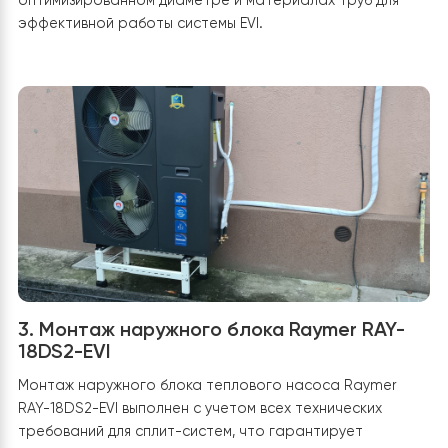
насоса
На следующем этапе был выполнен
демонтаж наружн
блока теплового насоса Haier
, ранее обеспечивавш
отопление дома. Внешний блок демонтирован
осторожно, с соблюдением всех требований
безопасности — отключены электропитание, фреон
магистрали и дренажная система.
Для предотвраще
утечки хладагента проведена контрольная откачка
фреона из системы
, после чего соединение гермети
закрыто. Во время демонтажа также была
демонтирована монтажная рама старого блока,
проведена очистка и подготовка площадки для
установки нового оборудования. Особое внимание
уделено проверке состояния фреоновых трасс и мес
прохода трубопроводов через стену – старые
магистрали не использовались повторно, поскольку
новый тепловой насос Raymer RAY-18DS2-EVI нуждает