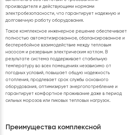
Управление электрическим котлом настроено таким
образом, что он выполняет функцию резервного
источника тепла и автоматически включается тольк
тогда, когда производительности теплового насоса
недостаточно для компенсации текущих теплопотер
здания. В обычном режиме основную нагрузку полно
берет на себя тепловой насос, который работает с
максимальной энергоэффективностью и обеспечива
минимальные затраты электроэнергии. Л
ишь при
экстремально низких температурах, резком увеличен
тепловой нагрузки или необходимости быстрого
догрева теплоносителя система автоматически
подключает электрический котел.
Такой алгоритм
позволяет поддерживать стабильную температуру в
доме, исключает конкуренцию между источниками теп
минимизирует количество запусков электрокотла и
обеспечивает экономичную работу всей системы.