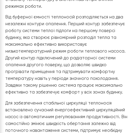
дотриманням рекомендацій виробника щодо монтажн
відстаней. Навколо обладнання залишено достатньо
вільного простору для проведення профілактичних ро
технічного обслуговування та безпечного доступу до 
сервісних вузлів. Для зниження рівня шуму та передачі
вібрацій на конструкції будинку використано
антивібраційні елементи кріплення, що забезпечують 
та комфортну роботу системи навіть під час
максимальних навантажень.
До внутрішнього блоку підведено фреонову магістрал
яка проходить через стіну від зовнішнього блока.
Трубопроводи виконані з високоякісної мідної труби т
вкриті професійною теплоізоляцією, що запобігає
тепловим втратам, утворенню конденсату та захища
систему від впливу зовнішнього середовища. Після
монтажу холодильний контур пройшов вакуумування,