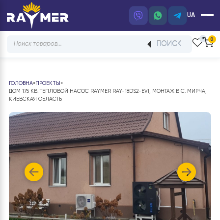
UA
Products
ПОИСК
search
ГОЛОВНА
»
ПРОЕКТЫ
»
ДОМ 175 КВ. ТЕПЛОВОЙ НАСОС RAYMER RAY-18DS2-EVI, МОНТАЖ В С. МИР
КИЕВСКАЯ ОБЛАСТЬ