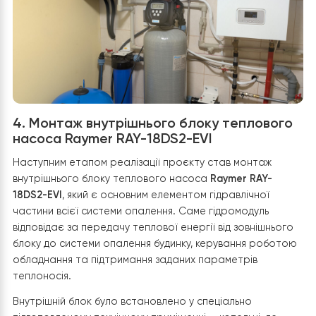
обеспечивает бесперебойную работу системы
размораживания Smart Defrost.
Фреоновая магистр
была проложена через новое отверстие в стене
, что
позволило получить оптимальную длину трассы,
рекомендованную производителем для стабильной
работы компрессора. Трасса дополнительно
изолирована термостойким каучуковым материалом,
защищенным от ультрафиолета, что снижает теплов
потери и продлевает срок службы системы. Все
электрические соединения выполнены в гофрирован
защитных рукавах, что повышает безопасность и
надежность эксплуатации даже в сложных погодных
условиях. В результате наружный блок теплового на
Raymer RAY-18DS2-EVI установлен технически грамот
аккуратно и с учетом всех нюансов работы сплит-
систем. Это обеспечивает высокую
энергоэффективность, бесшумную работу и надежно