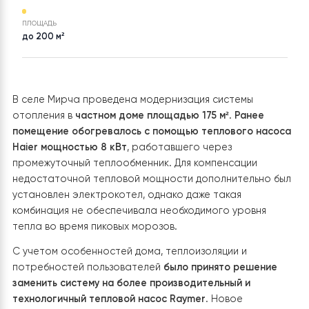
Тепловой насос воздух-вода
с. Мирча
Raymer RAY-18DS2-EVI на 18
кВт, инвертор до -30 °C,
сплит-система до 240 кв.м.
380V
ПЛОЩАДЬ
до 200 м²
В селе Мирча проведена модернизация системы
отопления в
частном доме площадью 175 м²
.
Ранее
помещение обогревалось с помощью теплового нас
Haier мощностью 8 кВт
, работавшего через
промежуточный теплообменник. Для компенсации
недостаточной тепловой мощности дополнительно 
установлен электрокотел, однако даже такая
комбинация не обеспечивала необходимого уровня