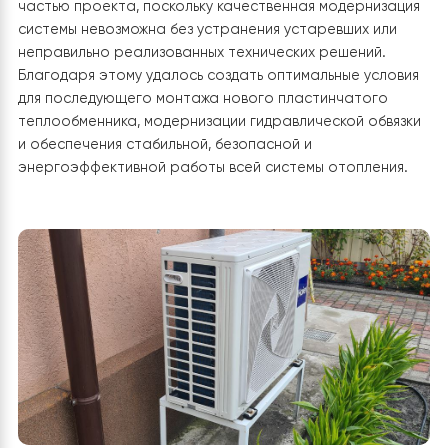
распределительных коллекторов, циркуляционных
контуров, соединений и запорной арматуры. Особое
внимание уделили герметичности системы, возможны
местам загрязнений и наличию отложений, которые
могли ухудшать циркуляцию теплоносителя.
Старые
элементы, не соответствующие современным
требованиям или имеющие признаки физического
износа,
были полностью заменены новыми
энергоэффективными комплектующими,
обеспечивающими минимальные гидравлические поте
надёжную работу системы и максимальную
эффективность нового оборудования.
Выполненный демонтаж стал важной подготовительн
частью проекта, поскольку качественная модерниза
системы невозможна без устранения устаревших или
неправильно реализованных технических решений.
Благодаря этому удалось создать оптимальные усло