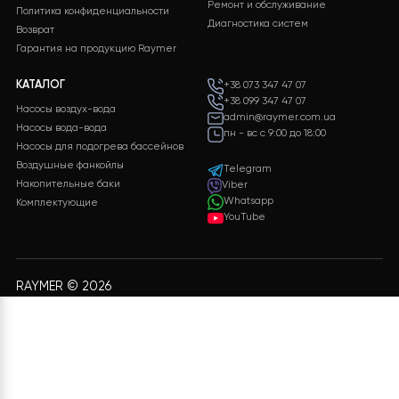
использования.
Итог:
домовладелец получает
современную,
энергоэффективную и полностью автоматизированн
систему отопления
, которая сочетает в себе
преимущества инверторного теплового насоса Raym
надёжность резервного электрокотла
. Такой подход
гарантирует
тепло, комфорт и минимальные затраты
содержание дома круглый год.
Хотите такой проект?