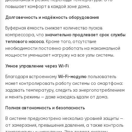
погодных условий, повышает общую надежность
отопления, продлевает срок службы основного
оборудования, оптимизирует энергопотребление и
гарантирует комфортное проживание даже в перио
сильных морозов или пиковых тепловых нагрузок.
Преимущества комплексной
системы Raymer с резервным
электрокотлом и буферной
емкостью
Установка теплового насоса
Raymer RAY-18DS2-EVI
в
сочетании с
буферной емкостью Raymer IMP 60
и
резервным электрокотлом
обеспечивает владельцу