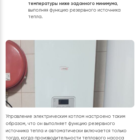
5. Подключение буферной емкости Ray
IMP 60
В системе отопления дома
буферная емкость Raymer
60 л играет ключевую роль в гидравлическом
разделении контуров
и обеспечении стабильной раб
всей системы. Буферная емкость подключена к конту