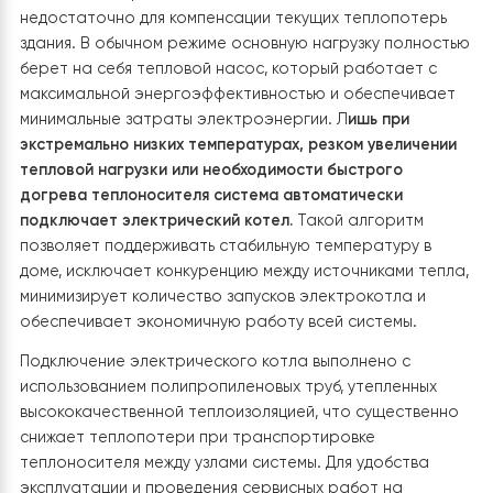
отопления, проходящим через электрокотел,
используемый в качестве резервного источника тепл
циркуляционного насоса. Такая схема позволяет
оптимизировать работу системы и повысить ее
энергоэффективность.
Основные принципы работы:
Тепловой насос Raymer RAY-18DS2-EVI нагрева
теплоноситель, подаваемый в буферную емкость
Емкость аккумулирует запас тепла, поддерживая
стабильную температуру и минимизируя количес
циклов включения компрессора.
Из буферной емкости тепло подается в два кон
отопления – теплый пол первого этажа и
радиаторы второго этажа.
Электрокотел встроен в обратный контур сист
где он выполняет две функции:
Поддерживает циркуляцию теплоносителя
,
обеспечивая стабильный сгусток в системе
даже в моменты, когда компрессор теплов