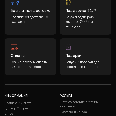
Буферная ёмкость снижает количество пусков
компрессора, что
значительно продлевает срок слу
теплового насоса
. Кроме того, отсутствие
необходимости постоянно работать на максимально
мощности уменьшает нагрузку на все узлы системы.
Умное управление через Wi-Fi
Благодаря встроенному
Wi-Fi-модулю
пользователь
может контролировать работу системы со смартфон
задавать температуру, следить за энергопотреблен
и менять режимы — даже находясь вдали от дома.
Полная автономность и безопасность
В системе предусмотрено несколько уровней защиты
от замерзания, превышения давления, а также контро
температуры и циркуляции. Это делает систему
полностью автономной и безопасной
для ежедневног