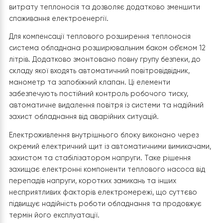
перевірку герметичності та був підготовлений до
безпечного введення в експлуатацію.
Гідравлічна схема побудована із використанням буфе
ємності
Raymer IMP
об’ємом 60 літрів, яка виконує од
кілька важливих функцій. Вона стабілізує гідравлічний
режим роботи системи, забезпечує необхідний об’єм
теплоносія, зменшує кількість циклів запуску компресо
компенсує короткочасні зміни навантаження та спри
більш економічній роботі теплового насоса. Фактичн
буферна ємність працює як тепловий акумулятор, що
накопичує певний запас теплової енергії та підтриму
стабільну температуру в системі навіть при змінних
режимах роботи.
Від буферної ємності теплоносій розподіляється на д
незалежні контури опалення. Перший контур забезпе
роботу системи теплої підлоги на першому поверсі
будинку, яка створює рівномірний розподіл тепла та