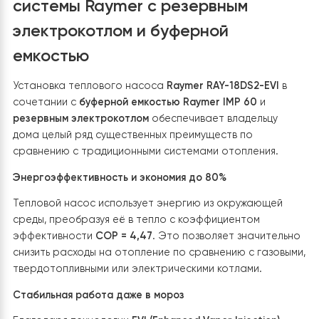
Подключение электрического котла выполнено с
использованием полипропиленовых труб, утепленных
высококачественной теплоизоляцией, что существен
снижает теплопотери при транспортировке
теплоносителя между узлами системы. Для удобства
эксплуатации и проведения сервисных работ на
подающем и обратном трубопроводах установлена
запорная арматура, позволяющая быстро отключит
оборудование без необходимости полного слива
теплоносителя из системы.
Гидравлический узел так
оснащен манометром, датчиком давления,
автоматическим воздухоотводчиком и необходимой
защитной арматурой, обеспечивающими постоянный
контроль рабочих параметров, своевременное удал
воздуха из системы и безопасную эксплуатацию
оборудования.
Электропитание резервного котла выполнено через