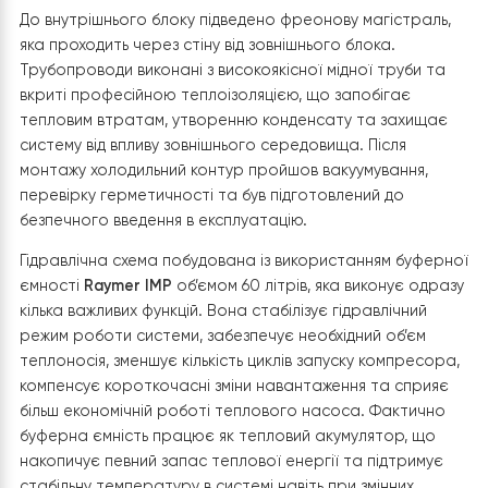
18DS2-EVI
, який є основним елементом гідравлічної
частини всієї системи опалення. Саме гідромодуль
відповідає за передачу теплової енергії від зовнішньо
блоку до системи опалення будинку, керування робо
обладнання та підтримання заданих параметрів
теплоносія.
Внутрішній блок було встановлено у спеціально
підготовленому технічному приміщенні — котельні, де
також розташоване допоміжне інженерне обладнання
система очищення води, розширювальний бак, буфер
ємність, запірна арматура, циркуляційні насоси,
автоматика та вузли фільтрації. Таке компонування
дозволяє компактно розмістити всі елементи системи
забезпечує зручний доступ для сервісного
обслуговування та спрощує подальшу експлуатацію
обладнання.
Гідромодуль змонтовано на капітальній стіні із сувори