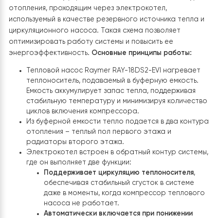
система обладнана розширювальним баком об’ємом 
літрів. Додатково змонтовано повну групу безпеки, до
складу якої входять автоматичний повітровідвідник,
манометр та запобіжний клапан. Ці елементи
забезпечують постійний контроль робочого тиску,
автоматичне видалення повітря із системи та надійни
захист обладнання від аварійних ситуацій.
Електроживлення внутрішнього блоку виконано через
окремий електричний щит із автоматичними вимикача
захистом та стабілізатором напруги. Таке рішення
захищає електронні компоненти теплового насоса в
перепадів напруги, коротких замикань та інших
несприятливих факторів електромережі, що суттєво
підвищує надійність роботи обладнання та продовжу
термін його експлуатації.