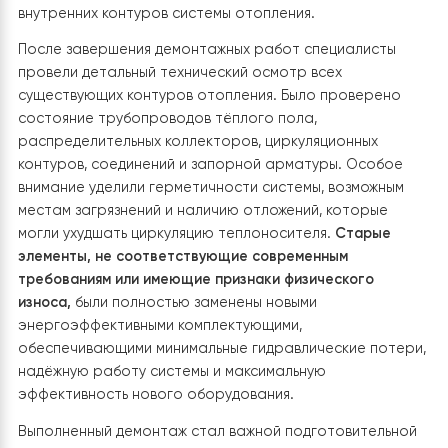
Был выполнен демонтаж самодельного промежуточн
теплообменника, который ранее соединял тепловой
насос Haier с контуром отопления
. Вместе с ним были
демонтированы все коммуникации, подключённые к
старой буферной ёмкости, коллектору тёплого пола
также вспомогательные трубопроводы, запорная
арматура и отдельные элементы гидравлической
обвязки, которые больше не соответствовали новой
схеме подключения. Все работы выполнялись
максимально аккуратно, чтобы сохранить существу
инженерные коммуникации и избежать повреждения
внутренних контуров системы отопления.
После завершения демонтажных работ специалисты
провели детальный технический осмотр всех
существующих контуров отопления. Было проверено
состояние трубопроводов тёплого пола,