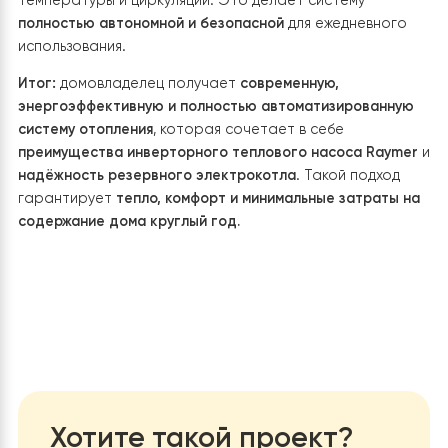
дома целый ряд существенных преимуществ по
сравнению с традиционными системами отопления.
Энергоэффективность и экономия до 80%
Тепловой насос использует энергию из окружающей
среды, преобразуя её в тепло с коэффициентом
эффективности
COP = 4,47
. Это позволяет значител
снизить расходы на отопление по сравнению с газов
твердотопливными или электрическими котлами.
Стабильная работа даже в мороз
Благодаря технологии
EVI (Enhanced Vapor Injection)
система эффективно функционирует при температу
до
–25 °C
, а при дальнейшем понижении температур
управление автоматически включает электрокотёл 
резерв. Такой подход гарантирует тепло в доме даж
самые суровые зимы.