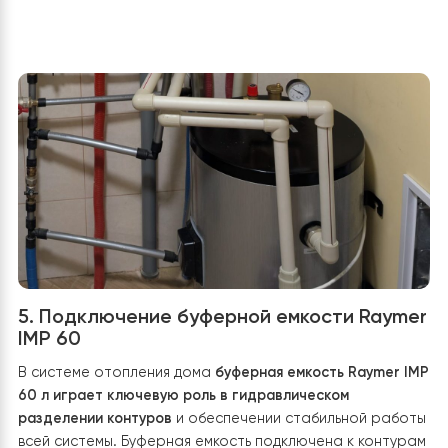
максимально ефективно використовує
низькотемпературний режим роботи теплового насо
Другий контур підключений до радіаторної системи
опалення другого поверху, що дозволяє швидко
прогрівати приміщення та підтримувати комфортну
температуру навіть у періоди значного похолодання.
Завдяки такому рішенню система працює максималь
ефективно та забезпечує комфорт у всіх зонах будинк
Для забезпечення стабільної циркуляції теплоносія
встановлено сучасний енергоефективний циркуляцій
насос із автоматичним регулюванням продуктивності.
самостійно змінює швидкість обертання залежно від
поточного навантаження системи, підтримує необхід
витрату теплоносія та дозволяє додатково зменшити
споживання електроенергії.
Для компенсації теплового розширення теплоносія