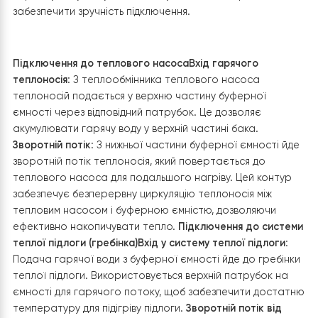
2. Під’єднання буферної ємності.
Так, як опалення будинку працює на основі водяної
теплої підлоги, просто необхідно встановити буферн
бак для акумуляції та зберігання теплоносія в системі.
Баку ємністю до 100 л цілком достатньо для акумуляції
теплоносія в системі для площі теплої підлоги до 80 м²
Буферну ємність встановили поблизу теплового насо
через суміжну стіну, щоб мінімізувати тепловтрати та
забезпечити зручність підключення.
Підключення до теплового насоса
Вхід гарячого
теплоносія
: З теплообмінника теплового насоса