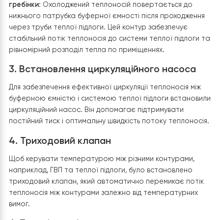
теплоносій подається у верхню частину буферної
ємності через відповідний патрубок. Це дозволяє
акумулювати гарячу воду у верхній частині бака.
Зворотній потік
: З нижньої частини буферної ємності 
зворотній потік теплоносія, який повертається до
теплового насоса для подальшого нагріву. Цей конт
забезпечує безперервну циркуляцію теплоносія між
тепловим насосом і буферною ємністю, дозволяючи
ефективно накопичувати тепло.
Підключення до сист
теплої підлоги (гребінка)
Вхід у систему теплої підлоги
Подача гарячої води з буферної ємності йде до гребі
теплої підлоги. Використовується верхній патрубок н
ємності для гарячого потоку, щоб забезпечити дост
температуру для підігріву підлоги.
Зворотній потік від
гребінки
: Охолоджений теплоносій повертається до
нижнього патрубка буферної ємності після проходжен
через труби теплої підлоги. Цей контур забезпечує
стабільний потік теплоносія до системи теплої підлог