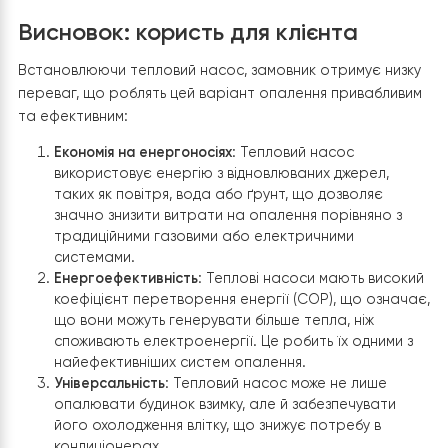
насосу повітря-вода Raymer RAY-
07MN
Тепловий насос Raymer RAY-07MN є сучасним та
високоефективним рішенням для опалення приватног
будинку. Ось основні характеристики цього насосу:
Висока ефективність
Raymer RAY-07MN має високий
коефіцієнт продуктивності (COP), що дозволяє значно
зекономити на витратах на опалення. Він використов
мінімум електроенергії для досягнення максимальної
тепловіддачі.
Екологічність
Тепловий насос використ
природні джерела енергії, що знижує викиди парников
газів та робить систему екологічно чистою.
Простота
обслуговуванні
Сучасні технології, використані у
тепловому насосі Raymer RAY-07MN, забезпечують
легкість в обслуговуванні та високу надійність системи
Широкий діапазон робочих температур
Тепловий нас
може ефективно працювати в широкому діапазоні