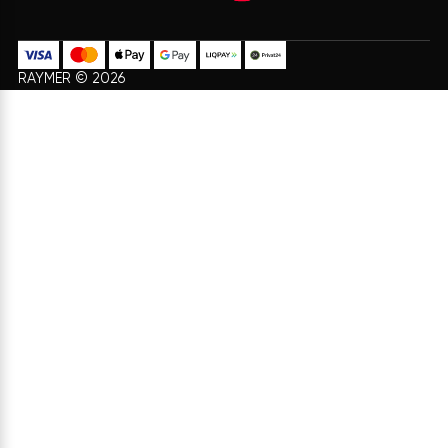
Безкоштовна
Підтримка 24/7
доставка
Служба підтримки клієнті
24/7 без вихідних
Безкоштовна доставка на
всі замовлення
Оплата
Подарунки
Різні способи оплати для
Бонуси та подарунки для
вашої зручності
постійних клієнтів
ІНФОРМАЦІЯ
ПОСЛУГИ
Доставка та Оплата
Проектування системи
Договір Оферти
Доставка та монтаж