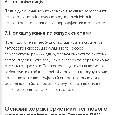
рівномірний розподіл тепла по приміщеннях.
3.
Встановлення циркуляційного насоса
Для забезпечення ефективної циркуляції теплоносія мі
буферною ємністю і системою теплої підлоги встано
циркуляційний насос. Він допомагає підтримувати
постійний тиск і оптимальну швидкість потоку теплоно
4.
Триходовий клапан
Щоб керувати температурою між різними контурами,
наприклад, ГВП та теплої підлоги, було встановлено
триходовий клапан, який автоматично перемикає пот
теплоносія між контурами залежно від температурних
вимог.
6.
Теплоізоляція
Після підключення всіх компонентів важливо забезпечи