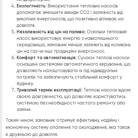
температур, що забезпечує його стабільну роботу на
у складних кліматичних умовах.
Висновок: користь для клієнта
Встановлюючи тепловий насос, замовник отримує ни
переваг, що роблять цей варіант опалення привабли
та ефективним:
Економія на енергоносіях
: Тепловий насос
використовує енергію з відновлюваних джерел,
таких як повітря, вода або ґрунт, що дозволяє
значно знизити витрати на опалення порівняно з
традиційними газовими або електричними
системами.
Енергоефективність
: Теплові насоси мають висо
коефіцієнт перетворення енергії (COP), що озна
що вони можуть генерувати більше тепла, ніж
споживають електроенергії. Це робить їх одними