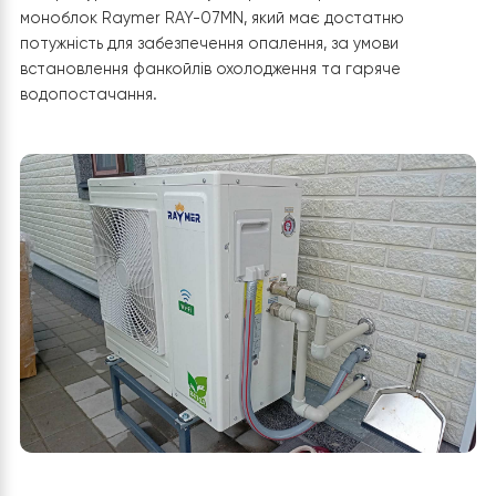
забезпечувати гаряче водопостачання.
Прорахунок обладнання:
Після аналізу існуючою системи теплої підлоги,
енергоефективності будинку, товщини утеплення,
квадратури опалення було прийнято рішення встано
моноблок Raymer RAY-07MN, який має достатню
потужність для забезпечення опалення, за умови
встановлення фанкойлів охолодження та гаряче
водопостачання.