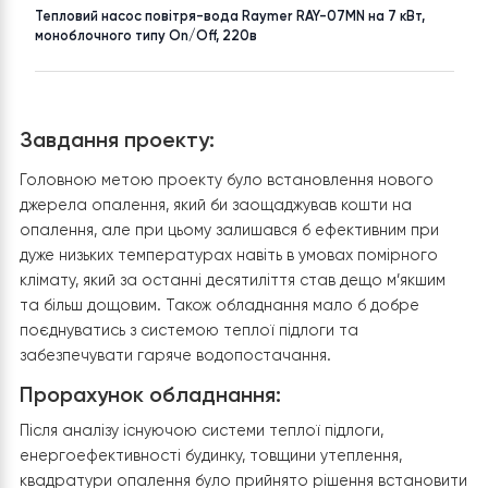
НАСЕЛЕНИЙ ПУНКТ
ПЛОЩА
Київська
до 100 м²
ТОВАР
Тепловий насос повітря-вода Raymer RAY-07MN на 7 кВт,
моноблочного типу On/Off, 220в
Завдання проекту:
Головною метою проекту було встановлення нового
джерела опалення, який би заощаджував кошти на
опалення, але при цьому залишався б ефективним при
дуже низьких температурах навіть в умовах помірного
клімату, який за останні десятиліття став дещо м’якши
та більш дощовим. Також обладнання мало б добре
поєднуватись з системою теплої підлоги та