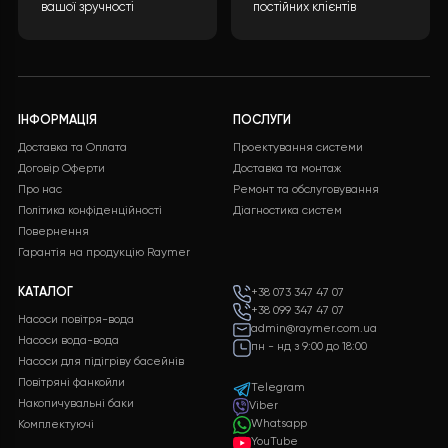
вартість може бути розрахована враховуючи
багато параметрів. Після заповнення необхідної
інформації та натискання кнопки “ВІДПРАВИТИ
ДАНІ”, ми обробимо ваші дані і надамо вам
детальну специфікацію з повним переліком
обладнання, включаючи докладні
характеристики і ціни.
ЗАЛИШИТИ ЗАЯВКУ