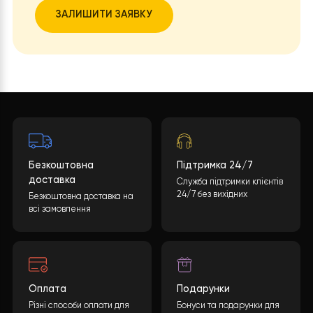
своєю довговічністю, що дозволяє користуватис
системою без необхідності частого ремонту аб
заміни.
Таким чином, замовник отримує ефективну, надійну і
економічну систему опалення та охолодження, яка та
є дружньою до довкілля.
Бажаєте такий проект?
Яка буде вартість теплового насоса? Кінцева