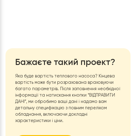
найефективніших систем опалення.
Універсальність
: Тепловий насос може не лише
опалювати будинок взимку, але й забезпечувати
його охолодження влітку, що знижує потребу в
кондиціонерах.
Екологічність
: Використання теплових насосів
допомагає зменшити викиди CO2 і залежність від
викопних енергоносіїв, що позитивно впливає на
довкілля.
Незалежність від цін на паливо
: Оскільки теплов
насос використовує енергію з навколишнього
середовища, замовник менше залежить від колив
цін на газ чи інші традиційні енергоносії.
Комфорт та автоматизація
: Сучасні теплові нас
оснащені системами автоматичного керування,
дозволяють налаштовувати їх під індивідуальні
потреби та забезпечують стабільний комфорт у
будинку.
Тривалий термін експлуатації
: Теплові насоси від