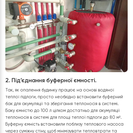
вібрації при роботі вентилятора та компресора на ін
деталі. Було прокладено магістраль прямої та
зворотньої подачі теплоносія від теплового насосу д
буферного баку, що знаходиться в котельні. Під’єднан
електроживлення теплового насосу з відповідним
захистом від вологи.