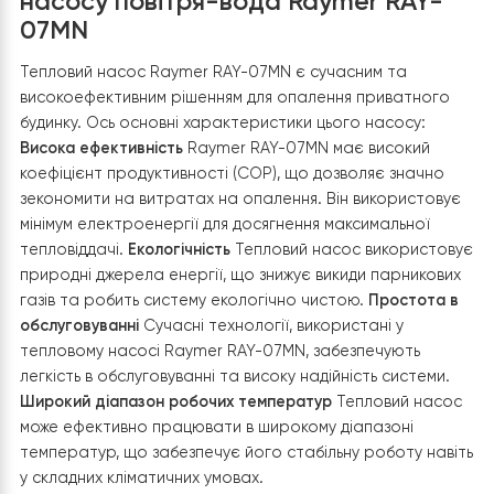
теплоізоляцію всіх трубопроводів для мінімізації
тепловтрат та підвищення енергоефективності систе
7.
Налаштування та запуск системи
Після підключення необхідно налаштувати параметри
теплового насоса, циркуляційного насоса і
температурні режими для буферної ємності та систе
теплої підлоги. Було запущено систему та перевірен
стабільність роботи. Така схема підключення дозволя
забезпечити стабільний обігрів приміщення, акумулюю
надлишкове тепло в буферній ємності та рівномірно
розподіляючи його через систему теплої підлоги, що
підвищує загальну ефективність опалення.
Основні характеристики теплово