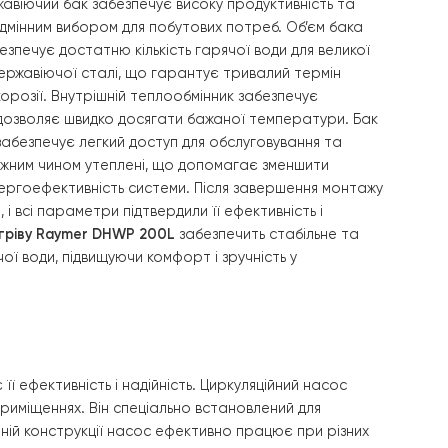
й витримувати високі температури і тиск, що робить його
 шаром, що запобігає корозії та забезпечує тривалу
 вагу баку. Всі з’єднання були виконані з урахуванням ви
вач
Raymer IMP 60
ефективно інтегрований у систему т
ння гарячого водопостачання
нагріву Raymer DHWP 200L
було інтегровано в систему 
 Даний нержавіючий бак забезпечує високу продуктивні
робить його відмінним вибором для побутових потреб. Об’
ітрів, що забезпечує достатню кількість гарячої води для
отовлений з нержавіючої сталі, що гарантує тривалий те
стійкість до корозії. Внутрішній теплообмінник забезпечу
ів води, що дозволяє швидко досягати бажаної темпера
підлогу, що забезпечує легкий доступ для обслуговуванн
з’єднання належним чином утеплені, що допомагає зменш