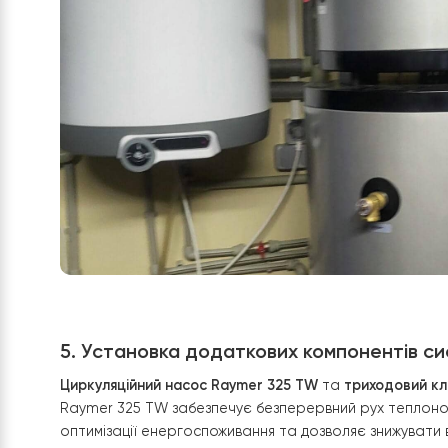
гарячої води, гарантуючи високі стандарти якос
для використання в комбінації з тепловими нас
експлуатацію. Бак було встановлено над баком ГВ
та ефективності, а також були належним чином 
насоса і дозволяє швидко нагрівати воду до баж