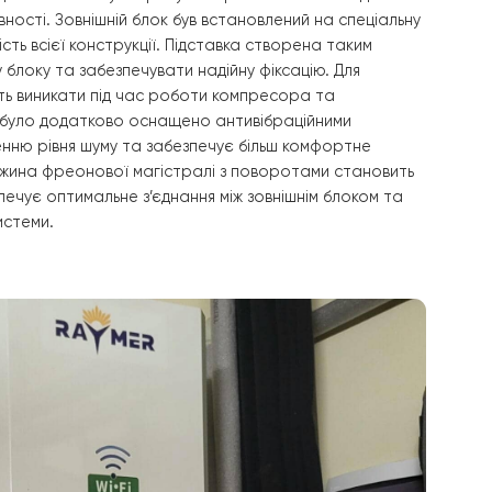
овнішнього блоку
і було ретельно продумане місце для зовнішнього блоку
тупу для технічного обслуговування та оптимального
истеми. Це дозволить забезпечити легкість під час серві
ти систему від перегріву або надмірного накопичення сні
клас захисту дозволяє блоку витримувати різноманітні по
ння продуктивності. Зовнішній блок був встановлений на 
арантує стійкість всієї конструкції. Підставка створена т
имувати вагу блоку та забезпечувати надійну фіксацію. Д
цій, що можуть виникати під час роботи компресора та
внішній блок було додатково оснащено антивібраційним
рияють зниженню рівня шуму та забезпечує більш комфо
 системи. Довжина фреонової магістралі з поворотами 
рів, що забезпечує оптимальне з’єднання між зовнішнім б
понентами системи.