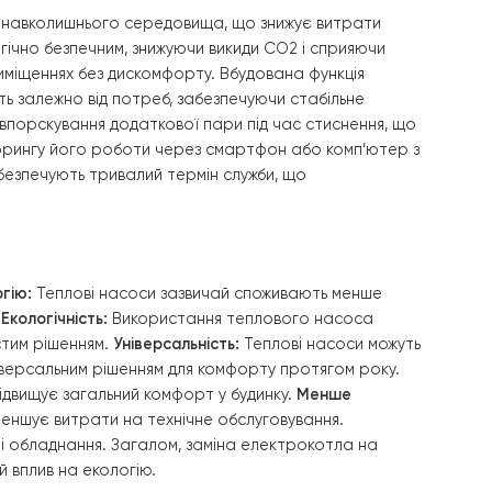
зувати роботу системи та зменшити витрати енергії, ад
улює подачу теплоносія в залежності від потреби. Йог
езпечує тривалий термін служби та безперебійну роботу
гровані у систему, що дозволяє досягти високої
сті та забезпечити комфортний мікроклімат у будинку. 
 була протестована, і її функціональність підтвердила
забезпеченні опалення та гарячого водопостачання.
асос Raymer 325 TW і триходовий клапан стали важливи
стабільної та надійної роботи всієї системи.
анню тепла з навколишнього середовища, що знижує ви
асос екологічно безпечним, знижуючи викиди CO2 і спр
житлових приміщеннях без дискомфорту. Вбудована функ