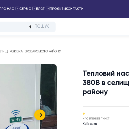
ПРОЄКТИ
КОНТАКТИ
АЛОГ
ПРО НАС
СЕРВІС
БЛОГ
ПОШУК
80В В СЕЛИЩІ РОЖІВКА, БРОВАРСЬКОГО РАЙОНУ
Тепло
380В 
райо