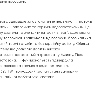
підвищує енергоефективність системи. Після завершенн
отестована, і всі параметри підтвердили її ефективність
непрямого нагріву Raymer DHWP 200L
забезпечить стабіл
чання гарячої води, підвищуючи комфорт і зручність у
но підвищує її ефективність і надійність. Циркуляційний 
пла по всіх приміщеннях. Він спеціально встановлений дл
сті та надійній конструкції насос ефективно працює пр
ення з тепловими насосами.
пан
, у свою чергу, відповідає за автоматичне перемикан
різними системами – опаленням та гарячим водопостача