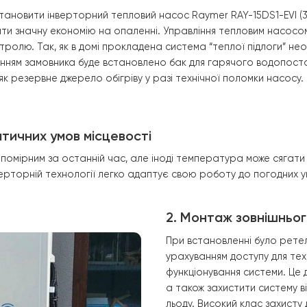
ла на 1 кВт спожитої енергії. Тепловий насос має здатні
ння встановити інверторний тепловий насос Raymer RAY-1
езпечити значну економію на опаленні. Управління тепл
ого контролю. Так, як в домі прокладена система “тепло
за бажанням замовника буде встановлено бак для гарячо
ити, як резервне джерело обігріву у разі технічної пол
 кліматичних умов місцевості
 доволі помірним за останній час, але іноді температур
дяки інверторній технології легко адаптує свою роботу