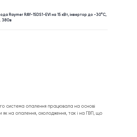
УНКТ
ПЛОЩА
до 120 м²
асос повітря-вода Raymer RAY-15DS1-EVI на 15 кВт, інвертор до 
ма до 150 кв.м. 380в
 так як до цього система опалення працювала на основі