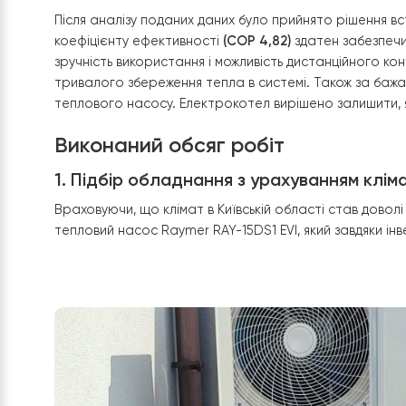
електрокотла на 12 кВт, який віддавав 1 кВт теп
значно заощаджує кошти для домовласника.
Рішення:
Після аналізу поданих даних було прийнято ріше
коефіцієнту ефективності
(СОР 4,82)
здатен заб
зручність використання і можливість дистанційн
тривалого збереження тепла в системі. Також 
теплового насосу. Електрокотел вирішено залиш
Виконаний обсяг робіт
1. Підбір обладнання з урахуванням
Враховуючи, що клімат в Київській області став
тепловий насос Raymer RAY-15DS1 EVI, який зав