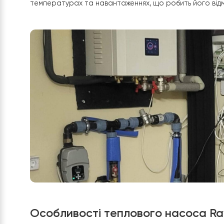
5. Установка додаткових компонент
Циркуляційний насос Raymer 325 TW
та
триходо
Raymer 325 TW забезпечує безперервний рух теп
оптимізації енергоспоживання та дозволяє зниж
температурах та навантаженнях, що робить йог