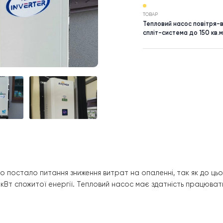
НАСЕЛЕНИЙ П
Київська
ТОВАР
Тепловий н
спліт-систе
сосу, бо постало питання зниження витрат на опаленні,