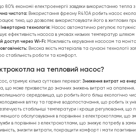
дозволяє оптимі
автоматично рег
конструкція заб
компоненти інте
енергоефективно
монтажу система
ефективність у 
Циркуляційний н
елементами для 
 Raymer RAY-15DS1-EVI 380 В
ечує до 80% економії електроенергії завдяки використ
Екологічна чистота:
Використання фреону R410A робить н
сос працює тихо, що дозволяє використовувати його в 