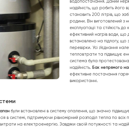
ті та надійності. Завдяки своїй конструкції, бак здатни
осами. Внутрішня поверхня покрита спеціальним захисним
П на надійні настінні кріплення, які б могли витримувати
ізольовані для запобігання тепловтратам. Бак-накопичу
аної температури і підтримувати її на необхідному рівні.
5. Підключе
Бак непрямого 
водопостачання.
надійність, що 
становить 200 л
родини. Він виг
експлуатації та 
ефективний нагр
встановлено на 
перевірки. Усі 