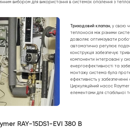
тепловтрати та 
система була пр
надійність.
Бак 
ефективне поста
використанні.
ів системи
вий клапан
були встановлені в систему опалення, що знач
лоносія в системі, підтримуючи рівномірний розподіл те
увати витрати на електроенергію. Завдяки своїй потужно
о відмінним вибором для використання в системах опал
Триходовий кла
теплоносія між 