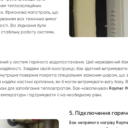
у
15DS1 EVI
був встановлений у
підготовленому місці, яке
а підключення всіх необхідних
середині приміщення, вдалося
ркуляцію повітря. Внутрішній блок
адійних кріплень, що мінімізує
. Система трубопроводів була
ристанням теплоізоляційних
овтрати. Фреонова магістраль, що
 з урахуванням всіх технічних вимог
ктивності. Всі з’єднання були
зпечує стабільну роботу системи.
тановлений у системі гарячого водопостачання. Цей нер