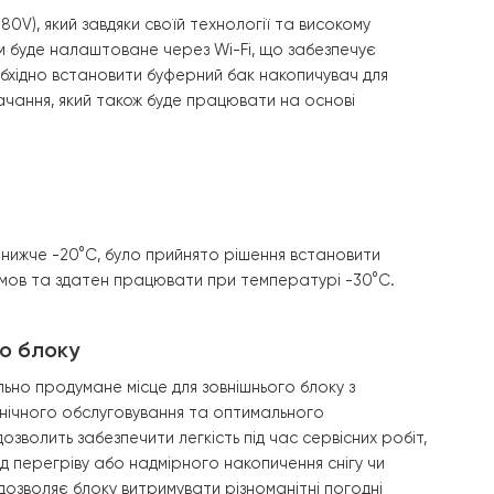
сть працювати як на опалення, охолодження, так і на ГВП,
5DS1-EVI (380V), який завдяки своїй технології та висо
овим насосом буде налаштоване через Wi-Fi, що забезп
ї підлоги” необхідно встановити буферний бак накопичув
го водопостачання, який також буде працювати на осно
омки насосу.
а може сягати нижче -20°C, було прийнято рішення встан
 до погодних умов та здатен працювати при температурі 