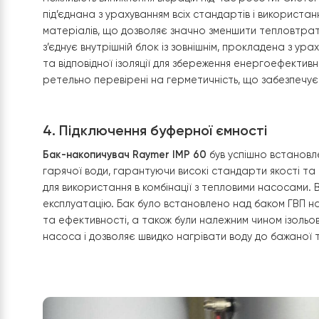
3. Встановлення внутрішнього блок
Внутрішній блок теплового насоса
Raymer RAY-
котельні будинку. Блок розміщено на спеціально 
забезпечує зручний доступ для обслуговування т
комунікацій. Завдяки компактному розміщенню в
зберегти простір та забезпечити оптимальну ци
було міцно закріплено на стіні з використанням н
можливість виникнення вібрацій під час роботи
під’єднана з урахуванням всіх стандартів і вико
матеріалів, що дозволяє значно зменшити тепл
з’єднує внутрішній блок із зовнішнім, прокладена
та відповідної ізоляції для збереження енергоефе
ретельно перевірені на герметичність, що забе
4. Підключення буферної ємності
Бак-накопичувач Raymer IMP 60
був успішно вс