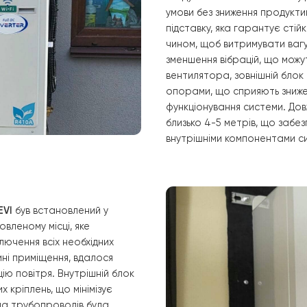
2. Монтаж з
При встановленн
урахуванням дос
функціонування с
а також захисти
льоду. Високий 
умови без зниже
підставку, яка г
чином, щоб витр
зменшення вібра
вентилятора, зо
опорами, що сп
функціонування
близько 4-5 мет
внутрішніми ком