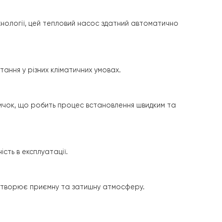
приватних будинків площею більше 150 квадратних метрів
бором для тих, хто прагне комфорту та економії.
ерторної технології, цей тепловий насос здатний авто
вання.
для використання у різних кліматичних умовах.
ізованих навичок, що робить процес встановлення швид