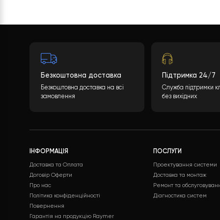
Яка буде вартість теплового насоса? К
багато параметрів. Після заповнення не
“ВІДПРАВИТИ ДАНІ”, ми обробимо ваші да
переліком обладнання, включаючи доклад
ЗАЛИШИТИ ЗАЯВКУ