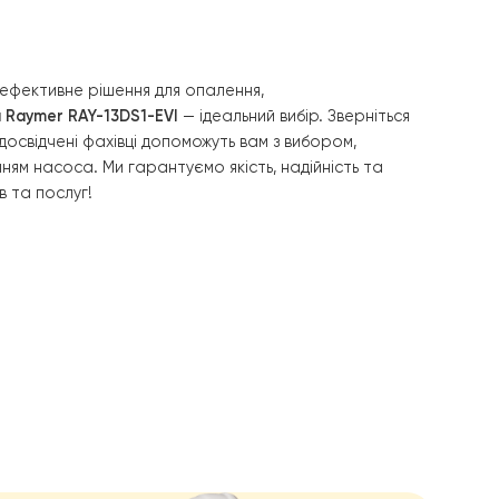
ть та надійність в експлуатації.
будинку., що створює приємну та затишну атмосферу.
 надійне та ефективне рішення для опалення,
 воздух-вода Raymer RAY-13DS1-EVI
— ідеальний вибір. Зв
дні, та наші досвідчені фахівці допоможуть вам з вибором
бслуговуванням насоса. Ми гарантуємо якість, надійніс
ших продуктів та послуг!