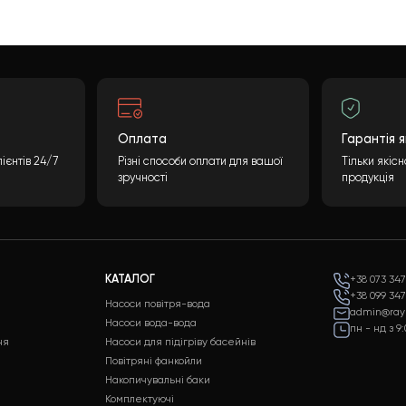
інцева вартість може бути розрахована враховуючи
обхідної інформації та натискання кнопки
ні і надамо вам детальну специфікацію з повним
ні характеристики і ціни.