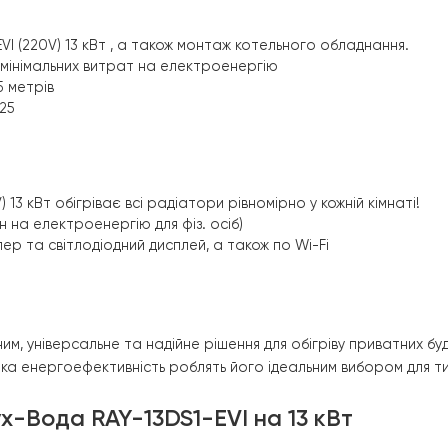
еплового насосу RAY-13DS1-EVI
у пр
 спліт система, яка є ідеальним рішенням для забезпеч
DS1-EVI (220V) 13 кВт
, а також монтаж котельного обла
нення мінімальних витрат на електроенергію
иною 5 метрів
р 9-1/25
 рази!
(220V) 13 кВт
обігріває всі радіатори рівномірно у кожній
ьних цін на електроенергію для фіз. осіб)
нтролер та світлодіодний дисплей, а також по Wi-Fi