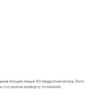
иватному будинку
ення комфортного тепла в приватних будинках площею до
днання.
 кімнаті!