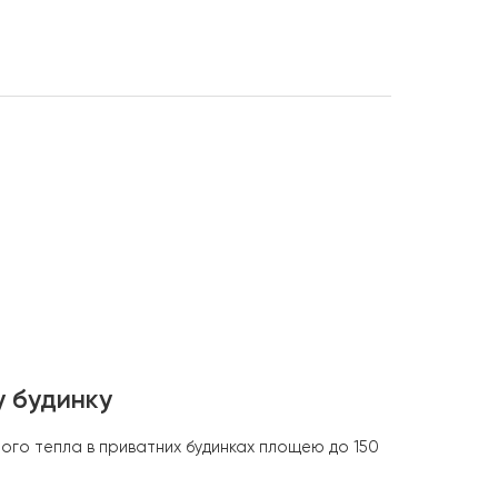
НАСЕЛЕНИЙ ПУНКТ
ПЛОЩА
асос повітря-
Київська
до 150 м²
r RAY-13DS1-
Вт, інвертор до
іт-система до
20в