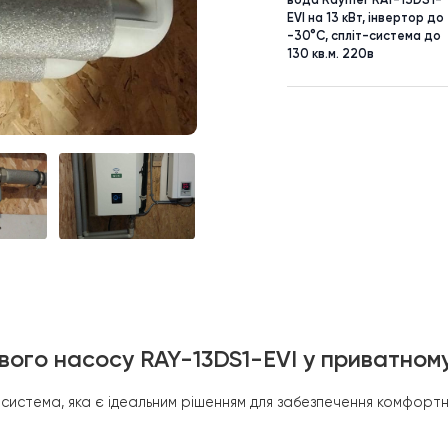
ТОВАР
Тепловий н
вода Rayme
EVI на 13 к
-30°C, спл
130 кв.м. 2