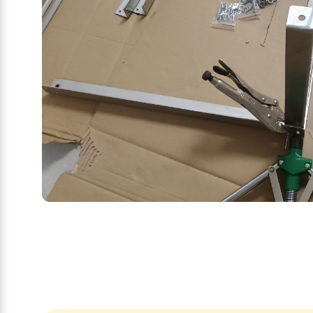
Надійність
RAY-13DS1-EVI виготовлений з високоякісних мате
Комфорт
За допомогою RAY-13DS1-EVI можна забезпечити