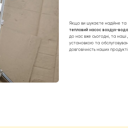
ріалів та комплектуючих, що забезпечує його довговічніс
 рівномірний та комфортний розподіл тепла по всьому 
Якщо ви шукаєте
тепловий насос
до нас вже сього
установкою та о
довговічність на