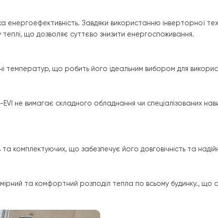
ективним, універсальне та надійне рішення для обігріву 
ж висока енергоефективність роблять його ідеальним ви
оздух-Вода RAY-13DS1-EVI
на 13 кВт
 висока енергоефективність. Завдяки використанню інв
треб у теплі, що дозволяє суттєво знизити енергоспожи
апазоні температур, що робить його ідеальним вибором 
-13DS1-EVI
не вимагає складного обладнання чи спеціал