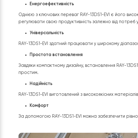
Інверторний тепловий насос RAY-13DS1-EVI
є еф
простота встановлення та експлуатації, а тако
Переваги
теплового насосу В
Енергоефективність
Однією з ключових переваг
RAY-13DS1-EVI
є його
регулювати свою продуктивність залежно від по
Універсальність
RAY-13DS1-EVI здатний працювати у широкому ді
Простота встановлення
Завдяки компактному дизайну, встановлення
RAY
простим.