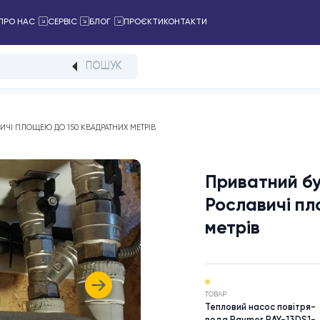
ПРОЄКТИ
КОНТАКТИ
АЛОГ
ПРО НАС
СЕРВІС
БЛОГ
ПОШУК
. РОСЛАВИЧІ ПЛОЩЕЮ ДО 150 КВАДРАТНИХ МЕТРІВ
Прива
Росла
метрі