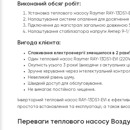
Встановлення
інверторного т
Інверторний тепловий насос
RAY-13DS1-EVI
— це
квадратних метрів.
Виконаний обсяг робіт:
Установка теплового насосу
Raymer RAY-13
Налаштування системи опалення для досяг
Підключення до магістралі загальною довж
Налаштування стабілізатора напруги Ампе
Вигода клієнта:
Споживання електроенергії зменшилося в 2
Один
тепловий насос Raymer RAY-13DS1-EVI 
Окупність усього 3 роки! (виходячи з актуал
Зручне керування через інтелектуальний ко
Невеликий рівень шуму.
Швидкий доступ для обслуговування.
Не вимагає постійного чищення.