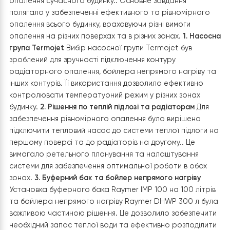
системи опалення.
Основні етапи встановлення
В рамках проекту необхідно було встановити спліт
тепловий насос Raymer RAY-18DS1-EVI
в нову систему
опалення сучасного будинку.. Основне завдання
полягало у забезпеченні ефективного та рівномірног
опалення всього будинку, враховуючи різні вимоги
опалення на різних поверхах та в різних зонах.
1. Нас
група Termojet
Вибір насосної групи Termojet був
зроблений для зручності підключення контуру
радіаторного опалення, бойлера непрямого нагріву
інших контурів. Її використання дозволило ефективно
контролювати температурний режим у різних зонах
будинку.
2. Рішення по теплій підлозі та радіаторам
Дл