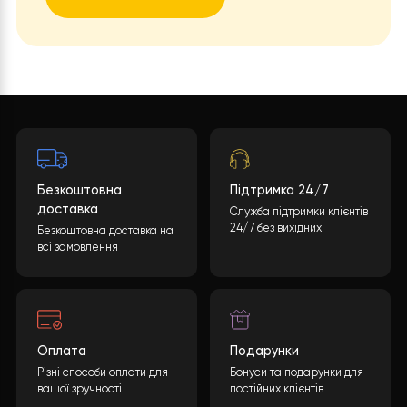
Бажаєте такий проект?
Яка буде вартість теплового насоса? Кінцева
вартість може бути розрахована враховуючи
багато параметрів. Після заповнення необхідної
інформації та натискання кнопки “ВІДПРАВИТИ
ДАНІ”, ми обробимо ваші дані і надамо вам
детальну специфікацію з повним переліком
обладнання, включаючи докладні
характеристики і ціни.