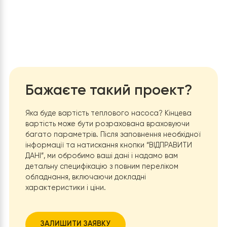
Автоматичне розморожування:
Ця функція
забезпечує безперервну та ефективну роботу
системи навіть в умовах заморозків.
Багатофункціональність:
Насос підходить для різ
систем опалення, включаючи теплу підлогу,
фанкойли, водонагрівачі та сучасні радіатори.
Установка теплового насосу
Raymer RAY-18DS1-EVI
у
приватному будинку, новобудові площею 200 м²
є
прикладом сучасного та ефективного підходу до
системи опалення та ГВП. Це рішення забезпечує не
тільки економію електроенергії та комфортне
проживання, але й сприяє покращенню екологічної
ситуації. З урахуванням усіх переваг, тепловий насос
Raymer RAY
стає оптимальним вибором для мешканців,
прагнуть поєднання комфорту, економії та сталого
розвитку.