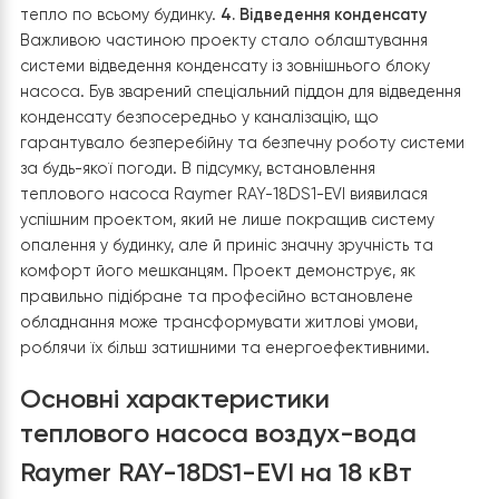
забезпечення рівномірного опалення було вирішено
підключити тепловий насос до системи теплої підлог
першому поверсі та до радіаторів на другому.. Це
вимагало ретельного планування та налаштування
системи для забезпечення оптимальної роботи в обох
зонах.
3. Буферний бак та бойлер непрямого нагріву
Установка буферного бака Raymer IMP 100 на 100 літ
та бойлера непрямого нагріву Raymer DHWP 300 л б
важливою частиною рішення. Це дозволило забезпеч
необхідний запас теплої води та ефективно розподіл
тепло по всьому будинку.
4. Відведення конденсату
Важливою частиною проекту стало облаштування
системи відведення конденсату із зовнішнього блоку
насоса. Був зварений спеціальний піддон для відведен
конденсату безпосередньо у каналізацію, що
гарантувало безперебійну та безпечну роботу систе
за будь-якої погоди. В підсумку, встановлення
теплового насоса Raymer RAY-18DS1-EVI
виявилася