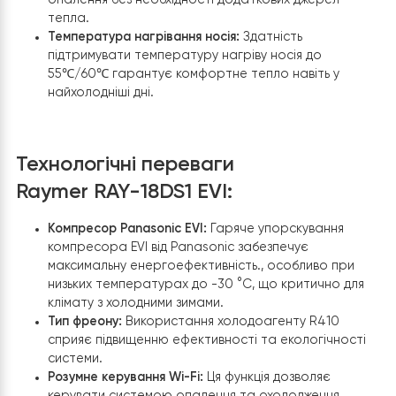
Енергоспоживання:
Тепловий насос має
енергоспоживання від 1200 до 4420 Вт, що
забезпечує гнучкість у роботі та дозволяє
економити енергію в періоди меншого попиту н
опалення.
Площа опалення:
Рекомендована площа опален
до 250 кв.м робить цей насос ідеальним для вели
будинків та будівель, забезпечуючи ефективне
опалення без необхідності додаткових джерел
тепла.
Температура нагрівання носія:
Здатність
підтримувати температуру нагріву носія до
55℃/60℃ гарантує комфортне тепло навіть у