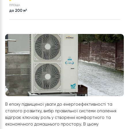
вода Raymer RAY-18DS1-EVI
на 18 кВт, інвертор до -30°C,
спліт-система до 180 кв.м.
380в
ПЛОЩА
до 200 м²