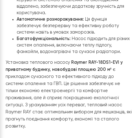
найхолодніші дні.
Технологічні переваги
Raymer RAY-18DS1 EVI
:
Компресор Panasonic EVI:
Гаряче упорскування
компресора EVI від Panasonic забезпечує
максимальну енергоефективність., особливо при
низьких температурах до -30 °C, що критично д
клімату з холодними зимами.
Тип фреону:
Використання холодоагенту R410
сприяє підвищенню ефективності та екологічнос
системи.
Розумне керування Wi-Fi:
Ця функція дозволяє
керувати системою опалення та охолодження
віддалено, забезпечуючи додаткову зручність для
користувача.