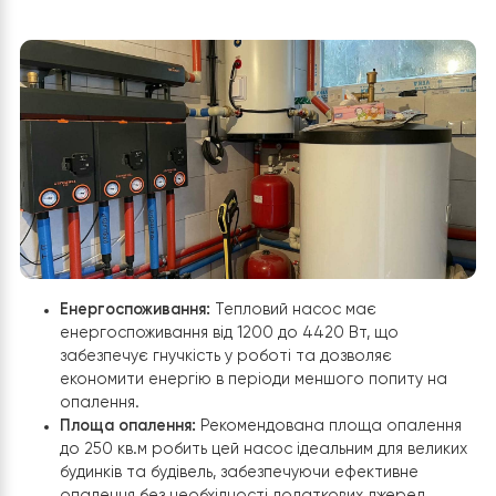
успішним проектом, який не лише покращив систему
опалення у будинку, але й приніс значну зручність та
комфорт його мешканцям. Проект демонструє, як
правильно підібране та професійно встановлене
обладнання може трансформувати житлові умови,
роблячи їх більш затишними та енергоефективними.
Основні характеристики
теплового насоса воздух-вода
Raymer RAY-18DS1-EVI на 18 кВт