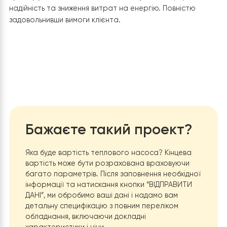
Тип компресора
:
Спіральний компресор Panasoni
В якості компресорів даної фірми не доводиться
сумніватися, оскільки вони давно зарекомендували се
на ринку як ефективні, більш того їх додатковою
перевагою є менший рівень шуму, що підвищує комфо
використання.
Фреон типу R410A:
Даний фреон сприяє захисту навколишнього
середовища. Також його використання сприяє підтри
високої ефективності роботи системи.
Розумне керування Wi-Fi:
Надає власнику можливість контролювати систему
опалення на будь-якій відстані, маючи лише доступ до
інтернету . Таким чином, встановлення теплового на
Raymer FA-08 на 27 кВт
стала ефективним та