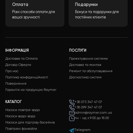
інформації та натискання кнопки “ВІДПРАВИТИ
ДАНІ”, ми обробимо ваші дані і надамо вам
детальну специфікацію з повним переліком
обладнання, включаючи докладні
характеристики і ціни.
ЗАЛИШИТИ ЗАЯВКУ
Безкоштовна
Підтримка 24/7
доставка
Служба підтримки клієнті