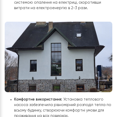
керування:
Тепловий насос підключено до систе
розумного будинку через Wi-Fi, що дозволяє
власникам контролювати та керувати системо
опалення дистанційно.
Вигода для клієнта
Зниження витрат на електроенергію:
Завдяки
високій ефективності
теплового насоса Raymer FA-08
клієнт досяг
значної економії в порівнянні з попередньою
системою опалення на електриці, скоротивши
витрати на електроенергію в 2-3 рази.