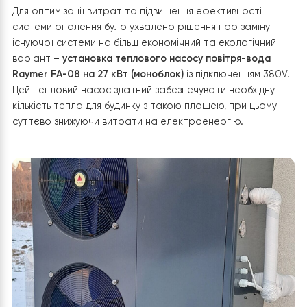
кВт. Система опалення включала три контури: теплі
підлоги на першому поверсі та радіаторне опалення
другому та третьому поверхах, які споживали значну
кількість електроенергії, особливо у холодні місяці.
Рішення:
Для оптимізації витрат та підвищення ефективності
системи опалення було ухвалено рішення про заміну
існуючої системи на більш економічний та екологічний
варіант –
установка теплового насосу повітря-вода
Raymer FA-08 на 27 кВт (моноблок)
із підключенням 38
Цей тепловий насос здатний забезпечувати необхідну
кількість тепла для будинку з такою площею, при цьом
суттєво знижуючи витрати на електроенергію.