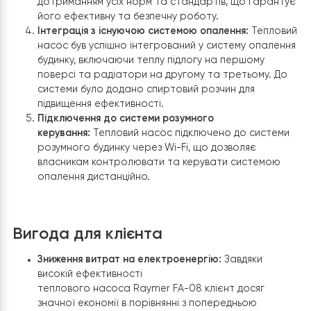
ретельний аналіз потреб клієнта та оглянули об
для визначення найбільш оптимального місця
розміщення теплового насосу.. У процесі
враховувалися як комфорт використання, так і
технічні вимоги насоса.
Підготовка основи:
Було виконано обладнання
надійної основи під моноблок теплового насоса
забезпечуюче його стійкість та довговічність.
Установка теплового насосу:
Монтаж
моноблока Raymer FA-08 проводився з
дотриманням усіх норм та стандартів, що гаран
його ефективну та безпечну роботу.
Інтеграція з існуючою системою опалення:
Тепло
насос був успішно інтегрований у систему опал
будинку, включаючи теплу підлогу на першому
поверсі та радіатори на другому та третьому. 
системи було додано спиртовий розчин для
підвищення ефективності.
Підключення до системи розумного