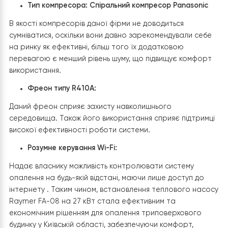
Raymer FA-08 на 27 кВт
Енергоспоживання
:
5.9 кВт
Низьке енергоспоживання даного теплового насоса
знижує матеріальні витрати на електроенергію, що
робить його більш економічним.
Температура нагрівання носія
:
55
℃
/60
℃
Висока температура нагріву гарантує ефективне та
рівномірне опалення навіть у найхолодніші дні .
Робочий діапазон температур
:
-20
℃
/+43
℃
Широкий діапазон температур гарантує задоволенн
потреб мешканців незалежно від погоди за вікном. Які
справляючись як з обігрівом узимку так і з охолодженн
влітку.