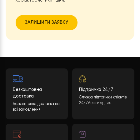
економічним рішенням для опалення триповерхового
будинку у Київській області, забезпечуючи комфорт,
надійність та зниження витрат на енергію. Повністю
задовольнивши вимоги клієнта.
Бажаєте такий проект?
Яка буде вартість теплового насоса? Кінцева
вартість може бути розрахована враховуючи
багато параметрів. Після заповнення необхідної