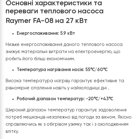
Екологічна чистота:
Використання теплового
насосу, працюючого на енергії навколишнього
середовища, дозволило знизити викиди CO2.
Довгострокова економія:
Окрім миттєвої економі
на рахунках за електроенергію, клієнт отримує
довгострокову вигоду у вигляді зменшення витра
опалення та ГВП завдяки довговічності та надійн
встановленого обладнання.
Таким чином, встановлення теплового насоса Rayme
FA-08 у триповерховому будинку не лише дозволила
значно знизити витрати на опалення та ГВП, але й
забезпечила високий рівень комфорту та надійності д
власників.
Основні характеристики та
переваги теплового насоса