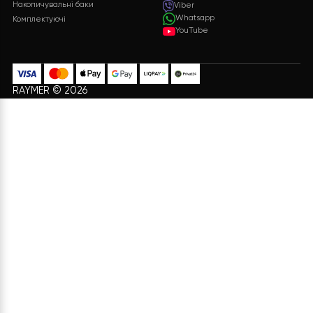
24/7 без вихідних
Безкоштовна доставка на
всі замовлення
Оплата
Подарунки
Різні способи оплати для
Бонуси та подарунки для
вашої зручності
постійних клієнтів
ІНФОРМАЦІЯ
ПОСЛУГИ
Доставка та Оплата
Проектування системи
Договір Оферти
Доставка та монтаж
Про нас
Ремонт та обслуговування
Політика конфіденційності
Діагностика систем