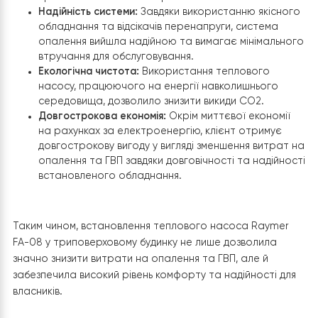
Комфортне використання:
Установка теплового
насоса забезпечила рівномірний розподіл тепла
всьому будинку, створюючи комфортні умови для
проживання на всіх поверхах.
Надійність системи:
Завдяки використанню якісн
обладнання та відсікачів перенапруги, система
опалення вийшла надійною та вимагає мінімаль
втручання для обслуговування.