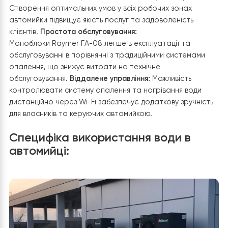
та можливість точного налаштування температ
забезпечують комфортні умови як для клієнтів, так
для співробітників автомийки.
Вигода для клієнта
Установка теплових насосів
Raymer FA-08
принесла
автомийці в Києві низку значних переваг:
Значна еконо
електроенергії:
Енергоспоживання системи складає
всього 5.9 кВт, що дозволяє відразу скоротити витрат
на опалення та нагрівання води.
Рівномірне нагріванн
Створення оптимальних умов у всіх робочих зонах
автомийки підвищує якість послуг та задоволеність
клієнтів.
Простота обслуговування:
Моноблоки Raymer FA-08
легше в експлуатації та
обслуговуванні в порівнянні з традиційними системами
опалення, що знижує витрати на технічне