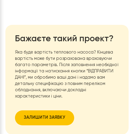
температура нагріву гарантує ефективне
опалення навіть у найхолодніші дні. Дозволяє
використовувати насос у системах з високими
вимогами до температури нагрівання, збільшуюч
комфорт у приміщенні та розширюючи можливос
застосування.
Робочий діапазон температур: -20
℃
/+43
℃
.
Широкий діапазон температур дозволяє насос
працювати ефективно у різних кліматичних умова
забезпечуючи опалення взимку та охолодження
влітку.
Тип компресора: Спіральний компресор Panasoni
Надійний та ефективний компресор забезпечує
стабільну роботу, збільшує термін служби
обладнання та забезпечує менший рівень шуму,
підвищуючи комфорт використання.
Фреон типу R410A
.
Сприяє захисту навколишньо
середовища та підтримці високої ефективності
роботи системи, що робить тепловий насос Ra