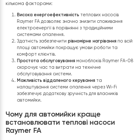
полягала у необхідності зниження витрат на
електроенергію, використовувану для опалення
приміщень та нагрівання води, при збереженні високо
рівня якості послуг. Для досягнення цієї мети було
вирішено встановити два моноблока теплового насо
Raymer FA-08 на 27 кВт
кожен. Вибір обумовлений
кількома факторами:
Висока енергоефективність
теплових насосів
Raymer FA дозволяє значно знизити споживання
електроенергії в порівнянні з традиційними
системами опалення.
Здатність забезпечити
рівномірне нагрівання
по в
площі автомийки покращує умови роботи та
комфорт клієнтів.
Простота обслуговування
моноблоків Raymer FA
скорочує час та витрати на технічне
обслуговування системи.
Можливість віддаленого керування
та