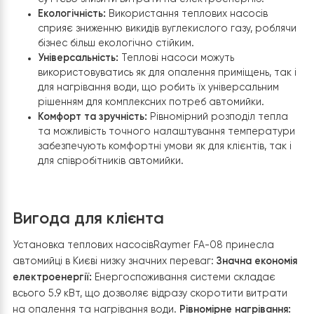
Теплові насоси Raymer FA є ідеальним рішенням для
систем опалення та нагрівання води в автомийках з
кількох причин:
Енергоефективність:
Завдяки високому коефіцієн
перетворення енергії, теплові насоси дозволяю
суттєво знизити витрати на електроенергію.
Екологічність:
Використання теплових насосів
сприяє зниженню викидів вуглекислого газу, робл
бізнес більш екологічно стійким.
Універсальність:
Теплові насоси можуть
використовуватись як для опалення приміщень, та
для нагрівання води, що робить їх універсальним
рішенням для комплексних потреб автомийки.
Комфорт та зручність:
Рівномірний розподіл теп