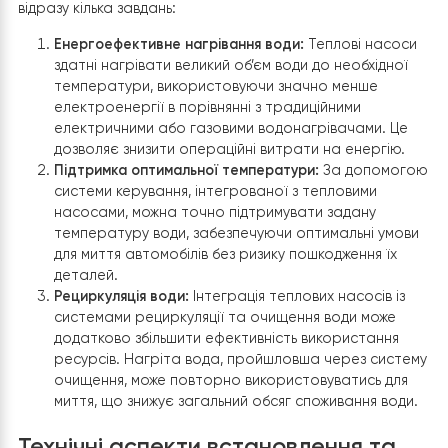
Вимоги до температури води
Температура води відіграє ключову роль ефективнос
процесу миття. Гаряча вода сприяє більш ефективно
розчиненню миючих засобів, покращує видалення олії
жиру та інших видів забруднень з поверхні автомобіля.
Оптимальна температура води для миття автомобілів
коливається від 30 до 60 градусів Цельсія. Важливо
відмітити, що використання занадто гарячої води мож
завдати шкоди деяким елементам автомобіля, таким я
пластикові та гумові деталі.
Оптимізація процесів за допомогою
теплового насосу
Теплові насоси Raymer FA-08
можуть суттєво
оптимізувати використання води в автомийках, виріш