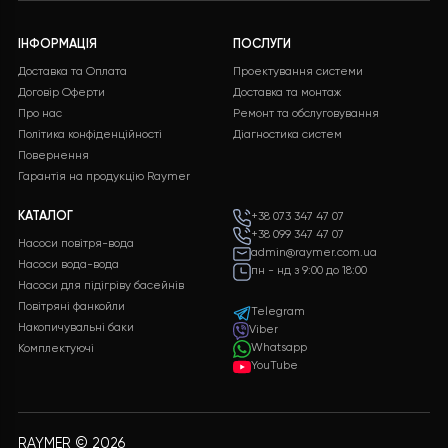
інформації та натискання кнопки “ВІДПРАВИТИ
ДАНІ”, ми обробимо ваші дані і надамо вам
детальну специфікацію з повним переліком
обладнання, включаючи докладні
характеристики і ціни.
ЗАЛИШИТИ ЗАЯВКУ
Безкоштовна
Підтримка 24/7