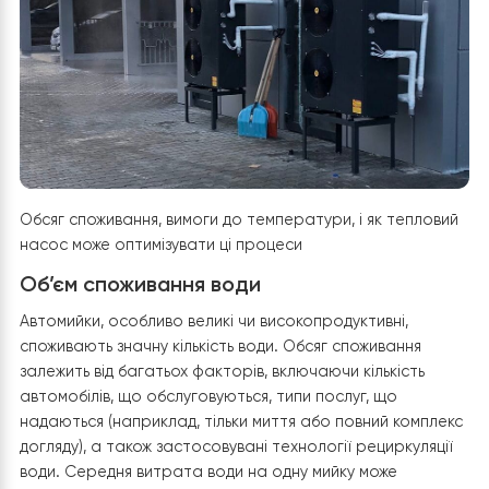
обслуговування.
Віддалене управління:
Можливість
контролювати систему опалення та нагрівання води
дистанційно через Wi-Fi забезпечує додаткову зручні
для власників та керуючих автомийкою.
Специфіка використання води в
автомийці: