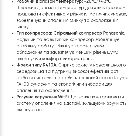
параметрів роботи та тестування системи для
забезпечення її стабільної та надійної роботи.
Впровадження теплових насосів Raymer FA-08 на
автомийці у Києві демонструє, як сучасні технології
можуть трансформувати традиційний бізнес, знижуюч
витрати та підвищуючи якість наданих послуг. Це ріш
є прикладом вдалого поєднання економічної
ефективності та екологічної відповідальності,
відкриваючи нові перспективи розвитку підприємств
сфери послуг. Основні характеристики теплового
насосу повітря-вода
Raymer FA-08
Енергоспоживання: 5.9 кВт
.
Низьке
енергоспоживання цих теплових насосів знижує
витрати на електроенергію в порівнянні з
традиційними системами опалення, що робить
експлуатацію теплового насоса економічнішою 
довгостроковій перспективі.
Температура нагрівання носія: 55
℃
/60
℃
.
Висок