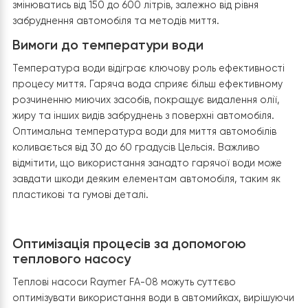
Обсяг споживання, вимоги до температури, і як тепло
насос може оптимізувати ці процеси
Об’єм споживання води
Автомийки, особливо великі чи високопродуктивні,
споживають значну кількість води. Обсяг споживання
залежить від багатьох факторів, включаючи кількість
автомобілів, що обслуговуються, типи послуг, що
надаються (наприклад, тільки миття або повний компл
догляду), а також застосовувані технології рециркуляц
води. Середня витрата води на одну мийку може
змінюватись від 150 до 600 літрів, залежно від рівня
забруднення автомобіля та методів миття.