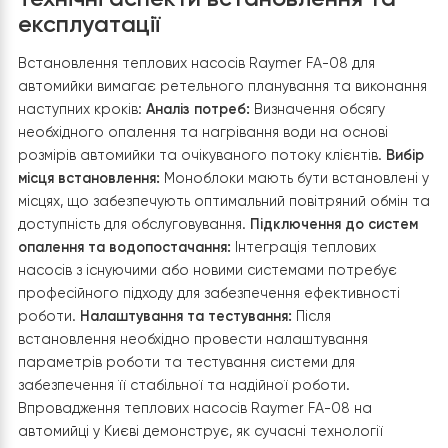
відразу кілька завдань:
Енергоефективне нагрівання води:
Теплові насо
здатні нагрівати великий об’єм води до необхідно
температури, використовуючи значно менше
електроенергії в порівнянні з традиційними
електричними або газовими водонагрівачами. Ц
дозволяє знизити операційні витрати на енергію
Підтримка оптимальної температури:
За допомо
системи керування, інтегрованої з тепловими
насосами, можна точно підтримувати задану
температуру води, забезпечуючи оптимальні ум
для миття автомобілів без ризику пошкодження їх
деталей.
Рециркуляція води:
Інтеграція теплових насосів і
системами рециркуляції та очищення води може
додатково збільшити ефективність використання
ресурсів. Нагріта вода, пройшловша через сис
очищення, може повторно використовуватись дл
миття, що знижує загальний обсяг споживання вод