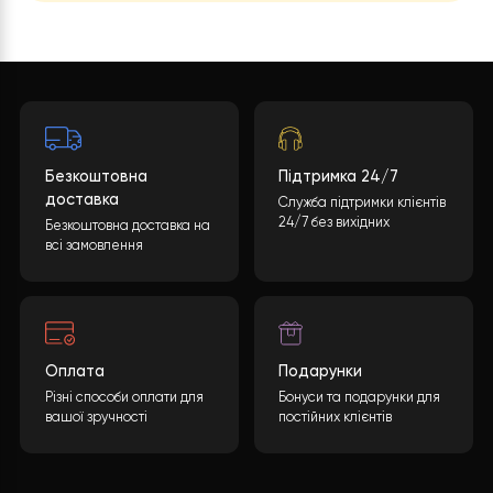
FA-08 сучасним та екологічним вибором для
опалення та охолодження.
Розумне керування Wi-Fi
.
Дозволяє контролюват
систему опалення на відстані, збільшуючи зручніс
експлуатації.
Бажаєте такий проект?
Яка буде вартість теплового насоса? Кінцева
вартість може бути розрахована враховуючи
багато параметрів. Після заповнення необхідної