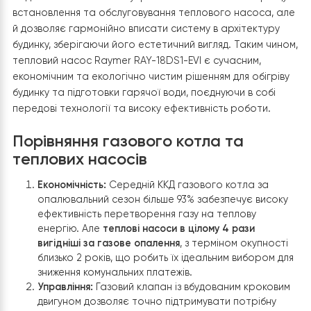
Екологічна чистота
Використання відновлюваних джерел енергії знижує
викиди CO2 в атмосферу, надаючи позитивний вплив 
довкілля. Це робить тепловий насос кращим варіант
для тих, хто дбає про збереження природи.
Технологія EVI
Розширений діапазон робочих температур до -25 °C
завдяки технології EVI дозволяє використовувати
тепловий насос у різних кліматичних умовах,
забезпечуючи надійне опалення навіть у найсуворіші
морози.
Надійність та довговічність
Високоякісні матеріали та сучасні технології
виробництва гарантують тривалий термін служби
обладнання, мінімізуючи необхідність у ремонті та замін