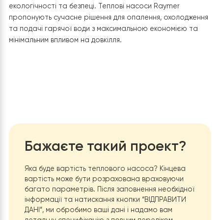
близько 2 років, що робить їх ідеальним вибором 
зниження комунальних платежів.
Управління:
Газовий клапан із вбудованим кроков
двигуном дозволяє точно підтримувати потрібну
температуру. У свою чергу теплові насоси
додатково обладнані інтелектуальним контрол
та можливістю віддаленого доступу через Wi-Fi,
забезпечує не тільки точність, а й простоту
управління системою опалення.
Універсальність:
Наявність вбудованої комунікаці
шини eBus, пластинчастого теплообмінника для 
та можливість роботи як на опалення, так і на
підготовку гарячої води роблять котел хорошим
рішенням. При цьому тепловий насос підходить д
опалення приміщень від 50 до 500 м², а також дл
кондиціювання, подачі гарячої води та підігріву
басейнів.
Безпека:
Система захисту від заклинювання нас
і клапана підвищують надійність, але відсутність