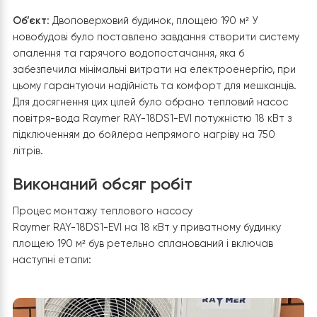
Тепловий насос повітря-вода Raymer RAY-18DS1-EVI на 18
кВт, інвертор до -30°C, спліт-система до 180 кв.м. 380в
Об’єкт
: Двоповерховий будинок, площею 190 м² У
новобудові було поставлено завдання створити сист
опалення та гарячого водопостачання, яка б
забезпечила мінімальні витрати на електроенергію, п
цьому гарантуючи надійність та комфорт для мешканц
Для досягнення цих цілей було обрано тепловий насо
повітря-вода
Raymer RAY-18DS1-EVI
потужністю 18 кВт
підключенням до бойлера непрямого нагріву на 750
літрів.
Виконаний обсяг робіт
Процес монтажу теплового насосу