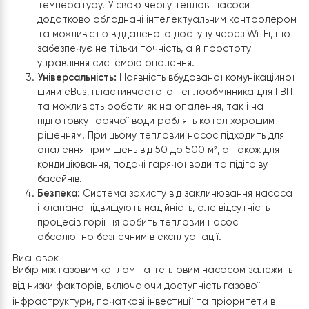
Спліт-система
Поділ на зовнішній та внутрішній блоки не тільки спро
встановлення та обслуговування теплового насоса, 
й дозволяє гармонійно вписати систему в архітектуру
будинку, зберігаючи його естетичний вигляд. Таким чи
тепловий насос Raymer RAY-18DS1-EVI
є сучасним,
економічним та екологічно чистим рішенням для обігрі
будинку та підготовки гарячої води, поєднуючи в собі
передові технології та високу ефективність роботи.
Порівняння газового котла та
теплових насосів
Економічність:
Середній ККД газового котла за
опалювальний сезон більше 93% забезпечує висо
ефективність перетворення газу на теплову
енергію. Але
теплові насоси в цілому 4 рази
вигідніші за газове опалення
, з терміном окупнос