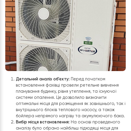
Raymer RAY-18DS1-EVI на 18 кВт
у приватному будинку
площею 190 м² був ретельно спланований і включав
наступні етапи: