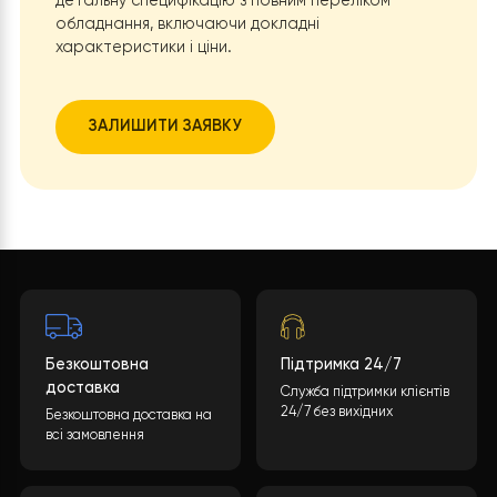
процесів горіння робить тепловий насос
абсолютно безпечним в експлуатації.
Висновок
Вибір між газовим котлом та тепловим насосом залеж
від низки факторів, включаючи доступність газової
інфраструктури, початкові інвестиції та пріоритети в
екологічності та безпеці. Теплові насоси Raymer
пропонують сучасне рішення для опалення, охолодже
та подачі гарячої води з максимальною економією та
мінімальним впливом на довкілля.