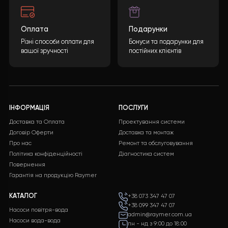
Бажаєте такий проект?
Яка буде вартість теплового насоса? Кінцева
вартість може бути розрахована враховуючи
багато параметрів. Після заповнення необхідної
інформації та натискання кнопки “ВІДПРАВИТИ
ДАНІ”, ми обробимо ваші дані і надамо вам
детальну специфікацію з повним переліком
обладнання, включаючи докладні
характеристики і ціни.
ЗАЛИШИТИ ЗАЯВКУ