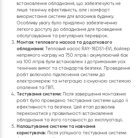
Детальний аналіз об’єкту:
Перед початком
встановлення фахівці провели ретельне вивченн
планування будинку, рівня утеплення, та існуючої
системи опалення. Це дозволило визначити
оптимальні місця для розміщення як зовнішнього, т
внутрішнього блоків теплового насосу, а також
бойлера непрямого нагріву та акумулюючого ба
Вибір місця встановлення:
На основі проведеног
аналізу було обрано найбільш підходящі місця дл
встановлення обладнання, що забезпечують не
лише технічну ефективність, але і комфорт
використання системи для власників будинку.
Особливу увагу було приділено забезпеченню
легкого доступу до обладнання для проведення
обслуговування та регулярних перевірок.
Монтаж теплового насоса та додаткового
обладнання:
Тепловий насос
RAY-18DS1-EVI
, бой
непрямого нагріву на 750 літрів і акумулюючий б
на 100 літрів були встановлені з дотриманням усі
технічних вимог та стандартів безпеки. Проведе