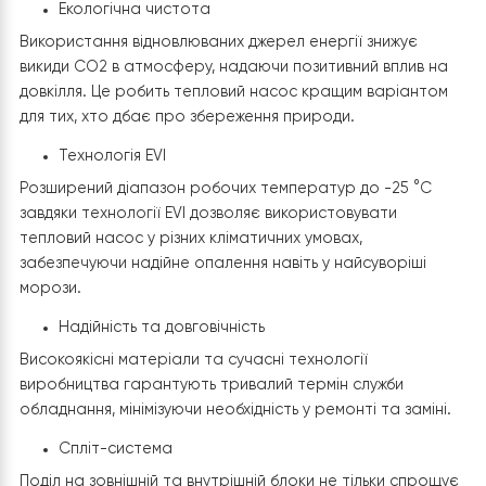
вибором для ефективного обігріву приміщень площею
180 кв.м. Це забезпечує комфортне тепло у всіх куточ
будинку, навіть у найхолодніші місяці.
Економія електроенергії
Тепловий насос Raymer RAY-18DS1-EVI
дозволяє
скоротити витрати електроенергії на опалення до 
в порівнянні з традиційними системами. Це стає можл
завдяки високій ефективності та інтелектуальній сист
управління потужністю.
Інверторна технологія
Інверторна технологія дозволяє точно та гнучко
регулювати потужність насоса залежно від поточної
потреби у теплі, що сприяє додатковій економії енерг
та підвищенню комфорту проживання.