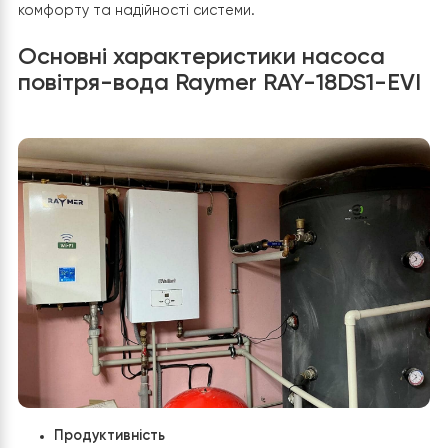
використання.
Простота управління:
Інтелектуальний контроле
та можливість управління через Wi-Fi забезпечую
просту та зручну експлуатацію системи.
Тиха робота:
Завдяки надтихому режиму роботи
теплового насосу, комфорт у будинку не буде
порушено зайвим шумом.
Резервною системою було залишено наявний
газовий котел
Vaillant
Таким чином,
установка теплового насосу Raymer RAY-18DS1-EVI
стала оптимальним рішенням для будинку площею 190 
забезпечуючи економію коштів на опалення та гаряч
водопостачання, при цьому гарантуючи високий ріве
комфорту та надійності системи.
Основні характеристики насоса
повітря-вода Raymer RAY-18DS1-E