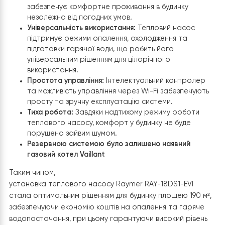
функціональну, ефективну та економічну систему
опалення та гарячого водопостачання, спроектова
та встановлену з урахуванням усіх технічних вимог та
побажань замовника.
Вигода для клієнта
Економія коштів:
Використання теплового насос
Raymer RAY-18DS1-EVI
дозволяє суттєво знизити
витрати на опалення та ГВП, завдяки високій
енергоефективності пристрою.
Надійність та комфорт:
Клієнт отримує надійну
систему опалення та гарячого водопостачання
забезпечує комфортне проживання в будинку
незалежно від погодних умов.
Універсальність використання:
Тепловий насос
підтримує режими опалення, охолодження та
підготовки гарячої води, що робить його
універсальним рішенням для цілорічного