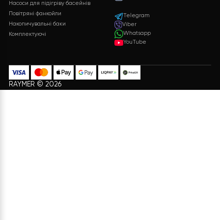
Безкоштовна
Підтримка 24/7
доставка
Служба підтримки клієнті
24/7 без вихідних
Безкоштовна доставка на
всі замовлення
Оплата
Подарунки
Різні способи оплати для
Бонуси та подарунки для
вашої зручності
постійних клієнтів