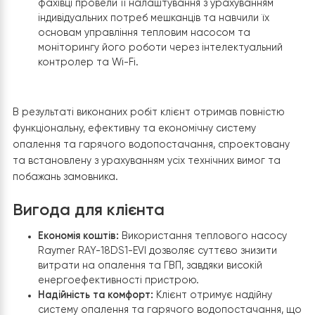
робіт включало підключення системи до
електромережі та інтеграцію з існуючою систе
опалення та ГВП.
Тестування системи:
Після завершення монтажни
робіт було проведено тестування системи щодо 
ефективності та безпеки. Цей етап дозволив
переконатися у правильності встановлення
обладнання та його готовності до експлуатації.
Налаштування системи та навчання
користувачів:
Після успішного тестування систем
фахівці провели її налаштування з урахуванням
індивідуальних потреб мешканців та навчили їх
основам управління тепловим насосом та
моніторингу його роботи через інтелектуальний
контролер та Wi-Fi.
В результаті виконаних робіт клієнт отримав повніст