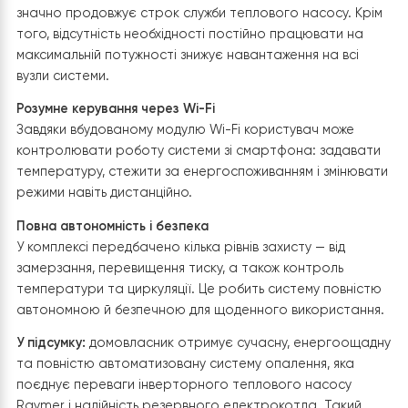
основного обладнання та гарантує безперебійну
роботу навіть під час сильних морозів або пікових
навантажень.
Переваги комплексної системи
Raymer з резервним електрокотло
буферною ємністю
Встановлення теплового насосу
Raymer RAY-18DS2-E
поєднанні з буферною ємністю
Raymer IMP 60
та
резервним
електрокотлом
забезпечує власнику будин
низку суттєвих переваг у порівнянні з традиційними
системами опалення.
Енергоефективність і економія до 80%
Тепловий насос використовує енергію з навколишньо
середовища, перетворюючи її в тепло з коефіцієнто