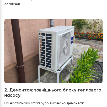
вимогам або мали ознаки фізичного зношування, були
повністю замінені новими енергоефективними
комплектуючими, що забезпечують мінімальні гідравліч
втрати, надійну роботу системи та максимальну
ефективність нового обладнання.
Проведений демонтаж став важливою підготовчою
частиною проєкту, адже якісне оновлення системи
неможливе без усунення застарілих або неправильно
реалізованих технічних рішень. Завдяки цьому вдалос
створити оптимальні умови для подальшого монтажу
нового пластинчастого теплообмінника, модернізації
гідравлічної обв’язки та забезпечення стабільної,
безпечної й енергоефективної роботи всієї системи
опалення.