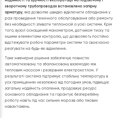
температури нижче заданого мінімуму
,
виконуючи функцію резервного джерела те
Управління електричним котлом налаштовано таким