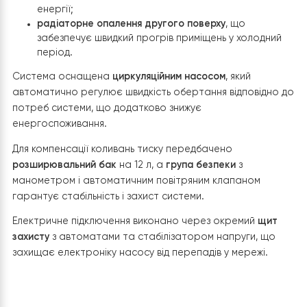
Внутрішній блок теплового насосу
Raymer RAY-18DS2
було змонтовано в технічному приміщенні будинку —
котельні, де також розміщено допоміжне обладнання:
систему очищення води, розширювальний бак,
автоматику та фільтраційні вузли.
Блок встановлено
на капітальній стіні
з дотриманням
технологічних відстаней для вільного обслуговування 
вентиляції. Монтаж виконано з урахуванням вимог
виробника: забезпечено надійну фіксацію, антивібраці
елементи та акуратне підключення комунікацій.
До гідромодуля підведено
фреонову магістраль
, яка
проходить через стіну та має
якісну термоізоляцію
дл
запобігання тепловтратам і утворенню конденсату.
Гідравлічна схема побудована через
буферну ємність
Raymer IMP 60 л
, що виконує функцію стабілізації