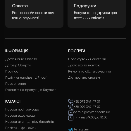
Повна автономність і безпека
У комплексі передбачено кілька рівнів захисту — від
замерзання, перевищення тиску, а також контроль
температури та циркуляції. Це робить систему повні
автономною й безпечною для щоденного використан
У підсумку:
домовласник отримує сучасну, енергоощ
та повністю автоматизовану систему опалення, яка
поєднує переваги інверторного теплового насосу
Raymer і надійність резервного електрокотла. Такий
підхід гарантує
тепло, комфорт і мінімальні витрати на
утримання будинку протягом усього року
.