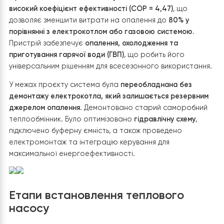
потреб користувачів, було прийнято рішення
замінити
систему на більш продуктивний і технологічний тепло
насос Raymer
. Нове обладнання не лише повністю
покриває теплове навантаження будинку, а й забезпе
стабільну роботу навіть за низьких температур.
Сучасний тепловий насос
Raymer RAY-18DS2-EVI
має
високий коефіцієнт ефективності (COP = 4,47)
, що
дозволяє зменшити витрати на опалення до
80% у
порівнянні з електрокотлом або газовою системою
.
Пристрій забезпечує
опалення, охолодження та
приготування гарячої води (ГВП)
, що робить його
універсальним рішенням для всесезонного використан
У межах проєкту система була
переобладнана без
демонтажу електрокотла, який залишається резервн
джерелом опалення
. Демонтовано старий саморобн
теплообмінник. Було оптимізовано
гідравлічну схему
,
підключено буферну ємність, а також проведено