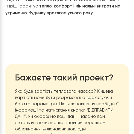
ефективності
СОР = 4,47
. Це дозволяє суттєво зменш
витрати на опалення в порівнянні з газовими,
твердопаливними чи електричними котлами.
Стабільна робота навіть у морози
Завдяки технології
EVI
(Enhanced Vapor Injection) сис
ефективно працює при температурах до
–25°C
, а п
подальшому зниженні температури управління
автоматично вмикає електрокотел як резерв. Такий
підхід гарантує тепло у домі навіть у найсуворіші зими
Комфорт без втручання користувача
Усі компоненти системи працюють автоматично.
Тепловий насос відповідає за основне опалення, а
електрокотел активується лише за необхідності.
Користувач не витрачає час на ручне керування або
контроль температури.
Підтримка кількох контурів опалення