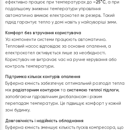
транспортування теплоносія.
Для забезпечення
надійності та зручності експлуатації на подаючому і
зворотному трубопроводах встановлено запірну
арматуру
, яка дозволяє швидко відключити обладнанн
разі проведення технічного обслуговування або рем
без необхідності зливати теплоносій із усієї системи. 
того, вузол оснащений манометром, датчиком тиску 
іншими елементами контролю, що дозволяють постій
відстежувати робочі параметри системи та своєчас
реагувати на будь-які відхилення.
Таке інженерне рішення забезпечує повністю
автоматизовану та збалансовану взаємодію між
тепловим насосом і резервним електрокотлом. У
результаті система підтримує стабільну температуру 
усіх приміщеннях незалежно від погодних умов, підвищ
загальну надійність опалення, продовжує ресурс