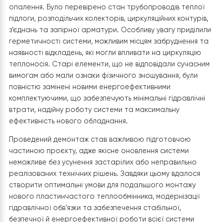
теплообмінника, який раніше з’єднував тепловий нас
Haier із контуром опалення
. Разом із ним демонтовано
комунікації, що підключалися до старої буферної ємно
гребінки теплої підлоги, а також допоміжні трубопров
запірну арматуру та окремі елементи обв’язки, які біл
не відповідали новій схемі підключення. Усі роботи
виконувалися максимально акуратно, щоб зберегти
існуючі інженерні комунікації та уникнути пошкодження
внутрішніх контурів системи опалення.
Після завершення демонтажу спеціалісти провели
детальний технічний огляд усіх існуючих контурів
опалення. Було перевірено стан трубопроводів тепл
підлоги, розподільчих колекторів, циркуляційних контур
з’єднань та запірної арматури. Особливу увагу приді
герметичності системи, можливим місцям забруднення
наявності відкладень, які могли впливати на циркуляці
теплоносія. Старі елементи, що не відповідали сучас