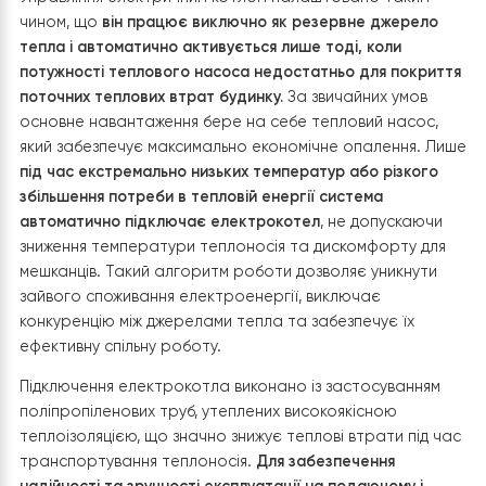
схема дозволяє оптимізувати роботу системи та
підвищити її енергоефективність.
Основні принципи роботи:
Тепловий насос Raymer RAY-18DS2-EVI
нагріває
теплоносій, який подається в буферну ємність.
Ємність акумулює запас тепла, підтримуючи
стабільну температуру та мінімізуючи кількість ци
вмикання компресора.
З буферної ємності тепло подається у два конту
опалення —
теплу підлогу першого поверху
та
радіатори другого поверху
.
Електрокотел
вмонтований у зворотний контур
системи, де він виконує дві функції:
Підтримує циркуляцію теплоносія
,
забезпечуючи стабільний потік у системі нав
у моменти, коли компресор теплового нас
не працює.
Автоматично вмикається при зниженні