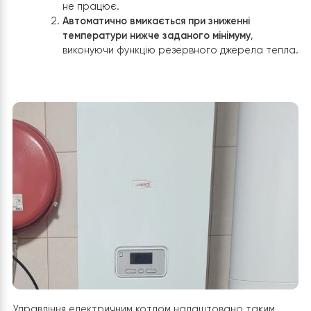
5. Підключення буферної ємності Rayme
IMP 60
У системі опалення будинку в с. Мирча буферна ємніс
Raymer IMP 60 л
виконує ключову роль у гідравлічном
розділенні контурів і забезпеченні стабільної роботи в
системи.
Буферна ємність підключена
до контурів опалення, які
проходять через електрокотел
, що використовується
резервне джерело тепла
та
циркуляційний насос
. Та