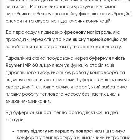
безшумну роботу та надійність
у будь-яку пору року.
4. Монтаж внутрішнього блоку теплово
насосу Raymer RAY-18DS2-EVI