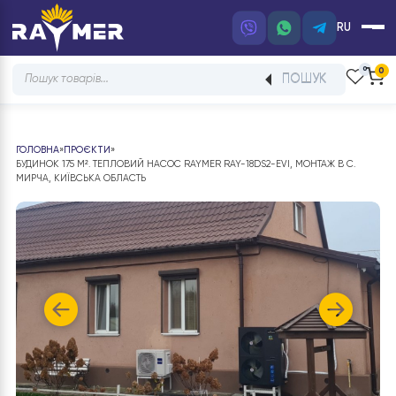
RU
Products
ПОШУК
search
ГОЛОВНА
»
ПРОЄКТИ
»
БУДИНОК 175 М². ТЕПЛОВИЙ НАСОС RAYMER RAY-18DS2-EVI, МОНТАЖ В С.
МИРЧА, КИЇВСЬКА ОБЛАСТЬ