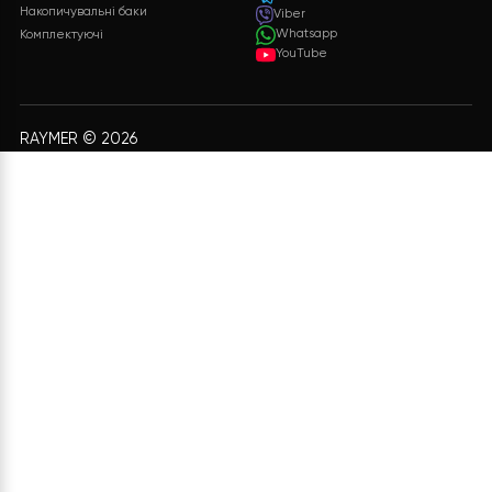
Бажаєте такий проект?
Яка буде вартість теплового насоса? Кінцева
вартість може бути розрахована враховуючи
багато параметрів. Після заповнення необхідної
інформації та натискання кнопки “ВІДПРАВИТИ
ДАНІ”, ми обробимо ваші дані і надамо вам
детальну специфікацію з повним переліком
обладнання, включаючи докладні
характеристики і ціни.
ЗАЛИШИТИ ЗАЯВКУ