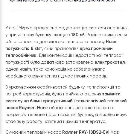
с. Мирча
до 200 м²
ТОВАР
Тепловий насос повітря-вода Raymer RAY-18DS2-EVI на 18
кВт, інвертор до -30°C, спліт-система до 240 кв.м. 380V
У селі Мирча проведено модернізацію системи опале
у приватному будинку площею
180 м²
. Раніше приміще
обігрівалося за допомогою теплового насосу
Haier
потужністю 8 кВт
, який працював через
проміжний
теплообмінник
. Для компенсації недостатньої теплово
потужності було додатково встановлено
електрокот
однак навіть така комбінація не забезпечувала
необхідного рівня тепла під час пікових морозів.
З урахуванням особливостей будинку, теплоізоляції та