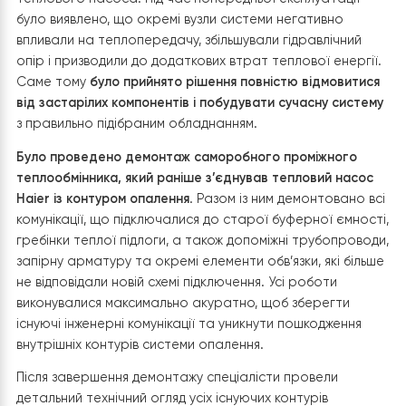
1. Демонтаж старого теплообмінника
Першим етапом реалізації проєкту стала повна
модернізація існуючої системи опалення,
яка з часом
втратила свою ефективність і вже не могла
забезпечувати стабільну та економічну роботу
теплового насоса. Під час попередньої експлуатації
було виявлено, що окремі вузли системи негативно
впливали на теплопередачу, збільшували гідравлічний
опір і призводили до додаткових втрат теплової енерг
Саме тому
було прийнято рішення повністю відмовит
від застарілих компонентів і побудувати сучасну сист
з правильно підібраним обладнанням.
Було проведено демонтаж саморобного проміжного