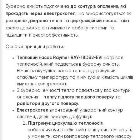
енергоспоживання.
Для компенсації коливань тиску передбачено
розширювальний бак
на 12 л, а
група безпеки
з
манометром і автоматичним повітряним клапаном
гарантує стабільність і захист системи.
Електричне підключення виконано через окремий
щи
захисту
з автоматами та стабілізатором напруги, що
захищає електроніку насосу від перепадів у мережі.