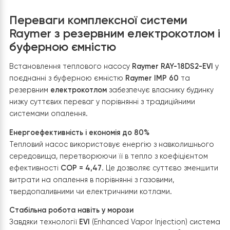
чином, що
він працює виключно як резервне джерел
тепла і автоматично активується лише тоді, коли
потужності теплового насоса недостатньо для покри
поточних теплових втрат будинку.
За звичайних умов
основне навантаження бере на себе тепловий насос
який забезпечує максимально економічне опалення. 
під час екстремально низьких температур або різког
збільшення потреби в тепловій енергії система
автоматично підключає електрокотел
, не допускаюч
зниження температури теплоносія та дискомфорту дл
мешканців. Такий алгоритм роботи дозволяє уникнути
зайвого споживання електроенергії, виключає
конкуренцію між джерелами тепла та забезпечує їх
ефективну спільну роботу.
Підключення електрокотла виконано із застосування
поліпропіленових труб, утеплених високоякісною
теплоізоляцією, що значно знижує теплові втрати під 