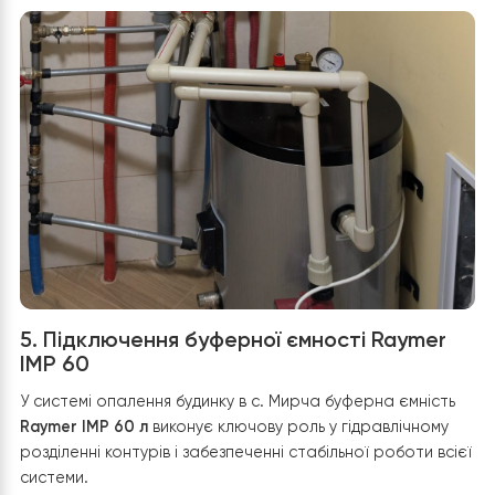
гідравлічного тиску, вирівнює роботу компресора та
підвищує ефективність системи. Буферна ємність слуг
своєрідним “тепловим акумулятором”, який забезпечу
плавну роботу теплового насосу без частих циклів
вмикання-вимикання.
Від буферної ємності тепло розподіляється на два
контури:
теплу підлогу на першому поверсі
, яка підтримує
комфортну температуру з мінімальними витрата
енергії;
радіаторне опалення другого поверху
, що
забезпечує швидкий прогрів приміщень у холодн
період.
Система оснащена
циркуляційним насосом
, який
автоматично регулює швидкість обертання відповідн
потреб системи, що додатково знижує