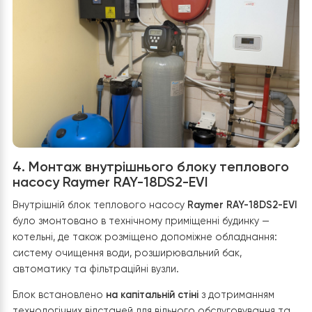
забезпечує безперебійну роботу системи
розморожування Smart Defrost.
Фреонова магістраль була прокладена через новий
отвір у стіні, що дозволило
отримати оптимальну дов
траси
, рекомендовану виробником для стабільної ро
компресора. Траса додатково
ізольована термостій
каучуковим матеріалом
, захищеним від ультрафіолету,
знижує теплові втрати та подовжує термін служби
системи.
Усі електричні з’єднання виконано в
захисних гофрова
рукавах
, що підвищує безпеку та надійність експлуатац
навіть у складних погодних умовах.
В результаті зовнішній блок теплового насосу
Raymer
RAY-18DS2-EVI
встановлено технічно грамотно,
акуратно та з урахуванням усіх нюансів роботи спліт
систем. Це забезпечує
високу енергоефективність,