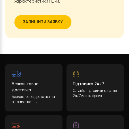
Буферна ємність забезпечує оптимальний розподіл т
між
радіаторним контуром
та
системою теплої підлог
запобігаючи гідравлічним дисбалансам і різким
перепадам температури. Це підвищує комфорт у кожн
зоні будинку.
Довговічність і надійність обладнання
Буферна ємність зменшує кількість пусків компресора
значно продовжує строк служби теплового насосу. К
того, відсутність необхідності постійно працювати на
максимальній потужності знижує навантаження на всі
вузли системи.
Розумне керування через Wi-Fi
Завдяки вбудованому модулю Wi-Fi користувач може
контролювати роботу системи зі смартфона: задава
температуру, стежити за енергоспоживанням і змінюв
режими навіть дистанційно.