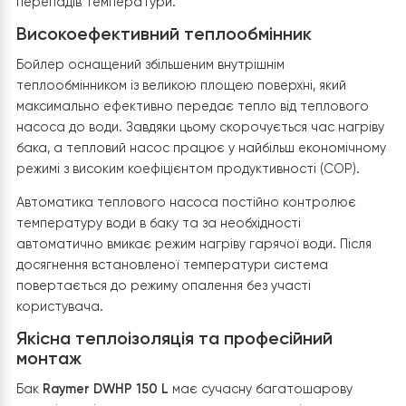
Етап 4. Модернізація системи гарячого
водопостачання та енергозахист
Одним із завершальних етапів проєкту стала
модернізація системи гарячого водопостачання та
оновлення обладнання, яке безпосередньо взаємодіє 
тепловим насосом. Основною метою було підвищенн
енергоефективності всієї системи, скорочення часу
нагріву води та забезпечення стабільного гарячого
водопостачання для мешканців будинку.
Оновлення системи гарячого
водопостачання