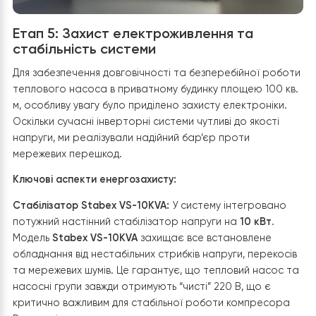
впливає на загальне споживання електроенергії.
Усі трубопроводи гарячого водопостачання виконані
максимально компактно та додатково теплоізольован
для мінімізації теплових втрат. Підключення обладнанн
здійснено із застосуванням якісної латунної запірної
арматури, сервісних кранів та роз’ємних з’єднань, що
значно спрощує подальше технічне обслуговування.
Інтеграція в загальну систему керуванн
У бак встановлено датчики температури, які інтегров
з автоматикою теплового насоса. Це дозволяє систе
постійно контролювати температуру гарячої води,
підтримувати задані параметри та автоматично
керувати режимами нагріву залежно від потреб
користувачів.
У результаті модернізації власники отримали сучасну,
енергоефективну систему гарячого водопостачання,