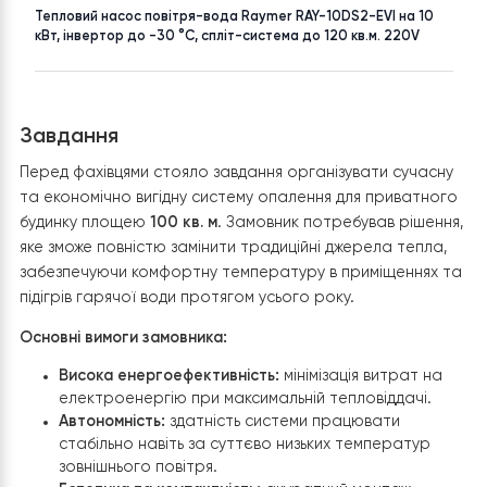
НАСЕЛЕНИЙ ПУНКТ
ПЛОЩА
Київська область
до 100 м²
ТОВАР
Тепловий насос повітря-вода Raymer RAY-10DS2-EVI на 10
кВт, інвертор до -30 °C, спліт-система до 120 кв.м. 220V
Завдання
Перед фахівцями стояло завдання організувати сучас
та економічно вигідну систему опалення для приватн
будинку площею
100 кв. м
. Замовник потребував ріше
яке зможе повністю замінити традиційні джерела тепл
забезпечуючи комфортну температуру в приміщеннях
підігрів гарячої води протягом усього року.
Основні вимоги замовника: