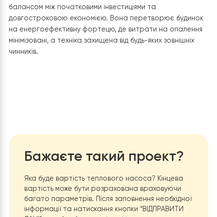
живлення — це не просто монтаж обладнання, а
створення інтелектуального енергетичного вузла дл
будинку площею 100 кв. м.
1. Максимальна економія коштів
Коефіцієнт ефективності (COP):
Завдяки технології
EVI
використанню фреону
R32
, система здатна видавати
4.5 кВт тепла на кожен 1 кВт спожитої електроенергії
в 3–4 рази дешевше за опалення звичайним
електрокотлом.
Частотне регулювання:
Циркуляційний насос
Raymer
автоматично знижує оберти, коли система не потре
інтенсивного протоку, що додатково зменшує рахунк
електрику.
Зменшення тепловтрат:
Використання бака непрямог
нагріву на
150 л
дозволяє ефективно готувати гарячу