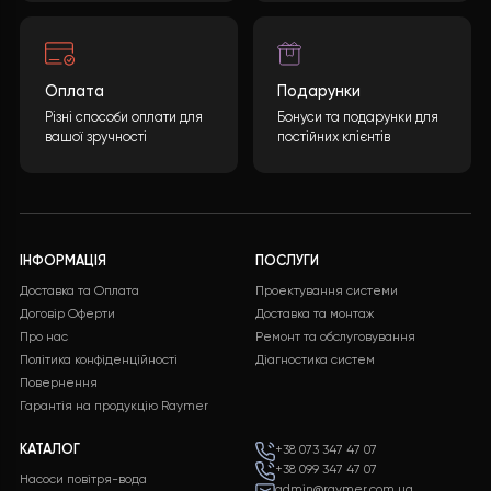
температуру під час відсутності та підігріваючи буди
до свого повернення.
Тиша та естетика:
Професійний монтаж на віброопо
біля водостоку та ергономічне розміщення внутрішніх
вузлів над входом забезпечують акустичний комфорт 
зберігають корисну площу приміщення.
Висновок:
Дана комплексна система є ідеальним
балансом між початковими інвестиціями та
довгостроковою економією. Вона перетворює буди
на енергоефективну фортецю, де витрати на опален
мінімізовані, а техніка захищена від будь-яких зовнішніх
чинників.