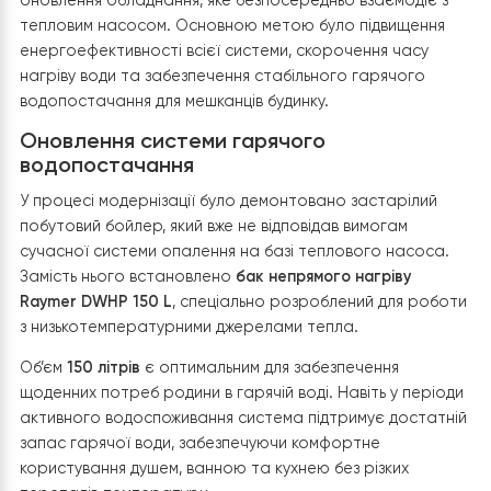
циклу відтайки зовнішнього блоку взимку.
Результат:
Використання навісного бака
KHT
та його
розміщення над входом дозволило створити сучасну,
технологічну котельню, де кожен сантиметр простор
працює на комфорт власника. Система виглядає
монолітно та професійно, забезпечуючи легкий дост
до всіх вузлів контролю.