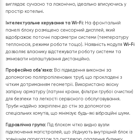
інтеграція в систему
Внутрішній вузол системи — гідромодуль
Raymer
— бул
встановлено в технічному приміщенні з максимальною
увагою до компактності та зручності обслуговування
Ключові особливості встановлення:
Сусідство з електрокотлом:
Гідромодуль розміщено
безпосередньо біля вже існуючого електрокотла. Це
дозволило створити надійну комбіновану систему, де
тепловий насос виступає основним джерелом тепла,
електрокотел може виконувати роль резервного або
пікового догрівача.
Настінний монтаж та ергономіка:
Блок закріплений на
стіні на оптимальній висоті. Компактний корпус
гідромодуля в чорному кольорі з логотипом Raymer
виглядає сучасно та лаконічно, ідеально вписуючись 
простір котельні.