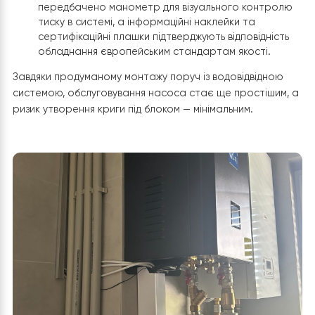
систему водовідведення, запобігаючи обмерзан
майданчика під насосом у зимовий період.
Віброізоляція та стабільність:
Для нівелювання шу
та вібрацій блок закріплений на масивних гумови
віброопорах
. Це гарантує відсутність резонансу
стіни будинку та забезпечує тиху роботу
компресора
Panasonic
.
Захист комунікацій:
Магістралі теплоносія та
електрична частина захищені посиленою
каучуковою теплоізоляцією та бандажною
стрічкою. Це захищає систему від енерговтрат,
впливу ультрафіолету та опадів.
Контроль параметрів:
На корпусі блоку
передбачено манометр для візуального контро
тиску в системі, а інформаційні наклейки та
сертифікаційні плашки підтверджують відповідніс
обладнання європейським стандартам якості.
Завдяки продуманому монтажу поруч із водовідвідною
системою, обслуговування насоса стає ще простішим