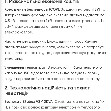
Етап 5: Захист електроживлення та
стабільність системи
Для забезпечення довговічності та безперебійної ро
теплового насоса в приватному будинку площею 100 
м, особливу увагу було приділено захисту електроніки
Оскільки сучасні інверторні системи чутливі до якості
напруги, ми реалізували надійний бар’єр проти
мережевих перешкод.
Ключові аспекти енергозахисту:
Стабілізатор Stabex VS-10KVA:
У систему інтегрован
потужний настінний стабілізатор напруги на
10 кВт
.
Модель
Stabex VS-10KVA
захищає все встановлене
обладнання від нестабільних стрибків напруги, переко
та мережевих шумів. Це гарантує, що тепловий насос