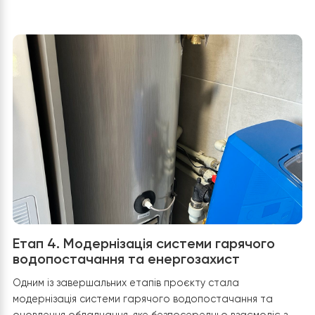
Гідравлічна обв’язка:
Підключення виконано за
допомогою поліпропіленових труб, що прокладе
вздовж кутів стін для збереження охайного вигляд
приміщення.
Використано надійну запірну арматуру
— латунні
кульові крани з червоними ручками встановлені 
кожному вході та виході з бака. Це дозволяє за
потреби легко відсікти буферну ємність від загал
системи без зливу всієї води. Труби надійно
зафіксовані кліпсами до стіни, що виключає будь-
вібрації під час руху теплоносія.
Призначення у системі:
Незважаючи на компактн
розмір (30 л), ця ємність виконує критично важли
функцію — запобігає частому ввімкненню/вимкн
(тактуванню) компресора теплового насоса
Raymer та забезпечує достатній об’єм води для