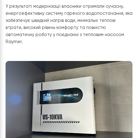
насоса до води. Завдяки цьому скорочується час нагр
бака, а тепловий насос працює у найбільш економічн
режимі з високим коефіцієнтом продуктивності (COP).
Автоматика теплового насоса постійно контролює
температуру води в баку та за необхідності
автоматично вмикає режим нагріву гарячої води. Післ
досягнення встановленої температури система
повертається до режиму опалення без участі
користувача.
Якісна теплоізоляція та професійний
монтаж
Бак
Raymer DWHP 150 L
має сучасну багатошарову
теплоізоляцію, яка значно зменшує природні втрати
тепла. Завдяки цьому нагріта вода довше зберігає
температуру, а тепловому насосу не потрібно часто
запускатися для повторного підігріву, що позитивно