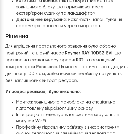
Висока енергоефективність:
мінімізація витрат н
електроенергію при максимальній тепловіддачі.
Автономність:
здатність системи працювати
стабільно навіть за суттєво низьких температур
зовнішнього повітря.
Естетика та компактність:
акуратний монтаж
зовнішнього блоку, що гармоніюватиме з
екстер’єром будинку та ландшафтом.
Дистанційне керування:
можливість налаштуванн
параметрів опалення через смартфон.
Рішення
Для вирішення поставленого завдання було обрано
повітряний тепловий насос
Raymer RAY-10DS2-EVI
, щ
працює на екологічному фреоні
R32
та оснащений
компресором
Panasonic
. Ця модель оптимально підхо
для площі 100 кв. м, забезпечуючи необхідну потужніст