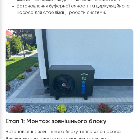
без надлишкових витрат ресурсів.
У процесі реалізації було виконано:
Монтаж зовнішнього моноблока на спеціально
підготовлену віброізоляційну основу.
Інтеграцію інтелектуальної системи керування з
модулем
Wi-Fi
.
Професійну гідравлічну обв’язку з використанням
якісної теплоізоляції для мінімізації тепловтрат.
Встановлення буферної ємності та циркуляційно
насоса для стабілізації роботи системи.