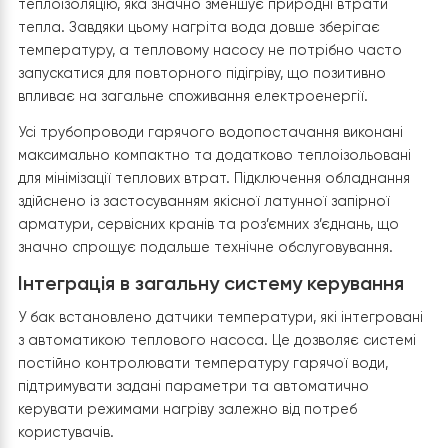
У процесі модернізації було демонтовано застарілий
побутовий бойлер, який вже не відповідав вимогам
сучасної системи опалення на базі теплового насоса
Замість нього встановлено
бак непрямого нагріву
Raymer DWHP 150 L
, спеціально розроблений для роб
з низькотемпературними джерелами тепла.
Об’єм
150 літрів
є оптимальним для забезпечення
щоденних потреб родини в гарячій воді. Навіть у пері
активного водоспоживання система підтримує достат
запас гарячої води, забезпечуючи комфортне
користування душем, ванною та кухнею без різких
перепадів температури.
Високоефективний теплообмінник
Бойлер оснащений збільшеним внутрішнім
теплообмінником із великою площею поверхні, який
максимально ефективно передає тепло від тепловог