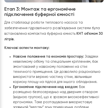
Результат:
Завдяки розміщенню гідромодуля поруч із
електрокотлом, ми отримали гнучку систему опаленн
Технічне приміщення виглядає впорядкованим, а всі
органи керування та контролю знаходяться у вільном
доступі.