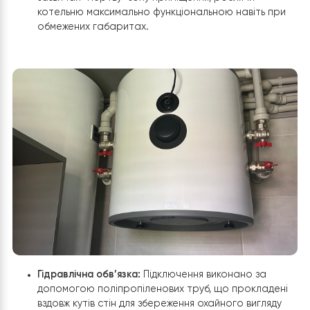
Етап 3: Монтаж та ергономічне
підключення буферної ємності
Для стабілізації роботи теплового насоса та
забезпечення гідравлічного розв’язування системи бу
встановлена компактна буферна ємність
KHT об’ємо
літрів
.
Ключові аспекти монтажу:
Навісне положення та економія простору:
Завдяк
невеликому об’єму та спеціальним кріпленням, ба
змонтований у навісному положенні на стіні
технічного приміщення. Це дозволило раціональ
використати верхню частину стіни, звільнивши
корисну площу на підлозі для іншого обладнання