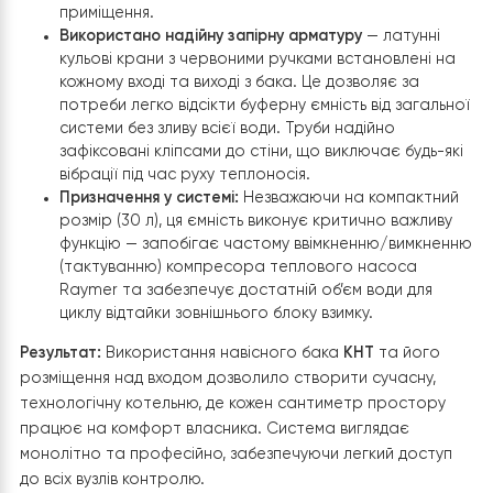
Ергономічне підключення над входом:
Бак
розміщено безпосередньо над дверним отворо
(вхідною групою), що є зразком високоефективн
ергономіки. Таке розташування використовує
зазвичай “мертву” зону приміщення, роблячи
котельню максимально функціональною навіть п
обмежених габаритах.