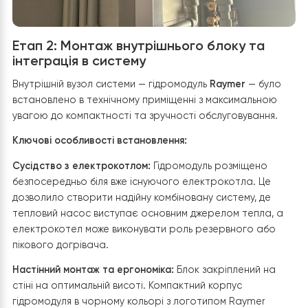
ризик утворення криги під блоком — мінімальним.
Етап 2: Монтаж внутрішнього блоку та