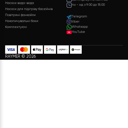
Бажаєте такий проект?
Яка буде вартість теплового насоса? Кінцева
вартість може бути розрахована враховуючи
багато параметрів. Після заповнення необхідної
інформації та натискання кнопки “ВІДПРАВИТИ
ДАНІ”, ми обробимо ваші дані і надамо вам
детальну специфікацію з повним переліком
обладнання, включаючи докладні
характеристики і ціни.
ЗАЛИШИТИ ЗАЯВКУ